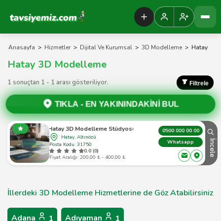
Tavsiyemiz Anasayfa
Anasayfa
>
Hizmetler
>
Dijital Ve Kurumsal
>
3D Modelleme
>
Hatay
Hatay 3D Modelleme
1 sonuçtan 1 - 1 arası gösteriliyor.
Filtrele
TIKLA -
EN YAKININDAKİNİ BUL
Hatay 3D Modelleme Stüdyosu
0500 000 00 00
Hatay, Altınözü
İncele
Whatsapp
Posta Kodu: 31750
0.0 (0)
Fiyat Aralığı: 200,00 ₺ - 400,00 ₺
İllerdeki 3D Modelleme Hizmetlerine de Göz Atabilirsiniz
Adana
Adıyaman
1
1