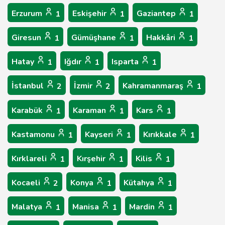
Erzurum
Eskişehir
Gaziantep
1
1
1
Giresun
Gümüşhane
Hakkâri
1
1
1
Hatay
Iğdır
Isparta
1
1
1
İstanbul
İzmir
Kahramanmaraş
2
2
1
Karabük
Karaman
Kars
1
1
1
Kastamonu
Kayseri
Kırıkkale
1
1
1
Kırklareli
Kırşehir
Kilis
1
1
1
Kocaeli
Konya
Kütahya
2
1
1
Malatya
Manisa
Mardin
1
1
1