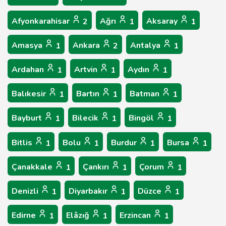
Afyonkarahisar
Ağrı
Aksaray
2
1
1
Amasya
Ankara
Antalya
1
2
1
Ardahan
Artvin
Aydın
1
1
1
Balıkesir
Bartın
Batman
1
1
1
Bayburt
Bilecik
Bingöl
1
1
1
Bitlis
Bolu
Burdur
Bursa
1
1
1
1
Çanakkale
Çankırı
Çorum
1
1
1
Denizli
Diyarbakır
Düzce
1
1
1
Edirne
Elâzığ
Erzincan
1
1
1