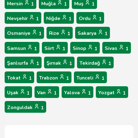
Mersin
Muğla
Muş
1
1
1
Nevşehir
Niğde
Ordu
1
1
1
Osmaniye
Rize
Sakarya
1
1
1
Samsun
Siirt
Sinop
Sivas
1
1
1
1
Şanlıurfa
Şırnak
Tekirdağ
1
1
1
Tokat
Trabzon
Tunceli
1
1
1
Uşak
Van
Yalova
Yozgat
1
1
1
1
Zonguldak
1