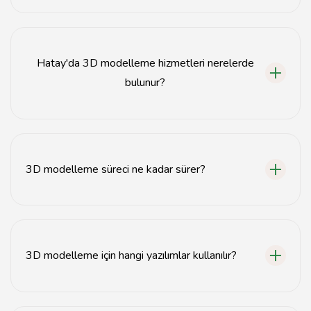
3D modelleme, mimarlık, oyun tasarımı, film
prodüksiyonu ve sanal gerçeklik gibi birçok alanda
kullanılır.
Hatay'da 3D modelleme hizmetleri nerelerde
bulunur?
Hatay'da 3D modelleme hizmetleri, tasarım stüdyoları,
mimarlık ofisleri ve dijital ajanslar tarafından
sunulmaktadır.
3D modelleme süreci ne kadar sürer?
3D modelleme süresi, projenin karmaşıklığına bağlı
olarak birkaç gün ile birkaç hafta arasında değişebilir.
3D modelleme için hangi yazılımlar kullanılır?
3D modelleme için yaygın olarak kullanılan yazılımlar