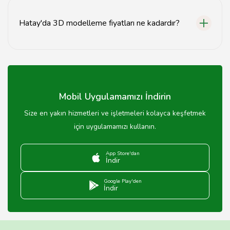
arasında Blender, Autodesk Maya ve 3ds Max
bulunmaktadır.
Hatay'da 3D modelleme fiyatları ne kadardır?
Hatay'da 3D modelleme fiyatları, projenin kapsamına
göre değişiklik gösterir ve genellikle başlangıç fiyatları
500 TL'den başlamaktadır.
Mobil Uygulamamızı İndirin
Size en yakın hizmetleri ve işletmeleri kolayca keşfetmek
için uygulamamızı kullanın.
App Store'dan
İndir
Google Play'den
İndir