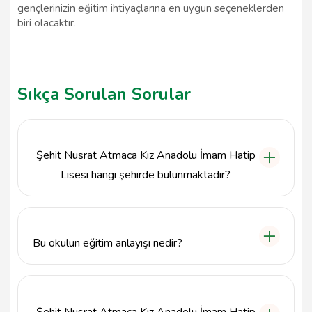
gençlerinizin eğitim ihtiyaçlarına en uygun seçeneklerden
biri olacaktır.
Sıkça Sorulan Sorular
Şehit Nusrat Atmaca Kız Anadolu İmam Hatip
Lisesi hangi şehirde bulunmaktadır?
Şehit Nusrat Atmaca Kız Anadolu İmam Hatip Lisesi,
Yozgat'ın Sorgun ilçesinde yer almaktadır.
Bu okulun eğitim anlayışı nedir?
Okul, hem dini hem de seküler eğitim vizyonunu
birleştirerek, öğrencilerin kişisel, akademik ve ahlaki
gelişimlerine katkı sağlamayı amaçlamaktadır.
Şehit Nusrat Atmaca Kız Anadolu İmam Hatip