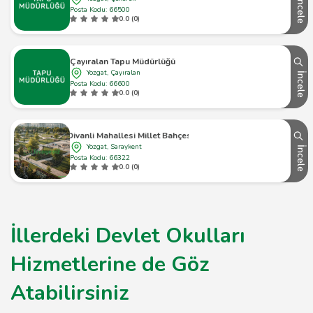
İncele
Posta Kodu: 66500
0.0 (0)
Çayıralan Tapu Müdürlüğü
Yozgat, Çayıralan
İncele
Posta Kodu: 66600
0.0 (0)
Divanli Mahallesi Millet Bahçesi
Yozgat, Saraykent
İncele
Posta Kodu: 66322
0.0 (0)
İllerdeki Devlet Okulları
Hizmetlerine de Göz
Atabilirsiniz