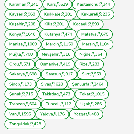
Karaman
241
Kars
629
Kastamonu
344
Kayseri
968
Kırıkkale
201
Kırklareli
235
Kırşehir
208
Kilis
201
Kocaeli
893
Konya
1646
Kütahya
474
Malatya
675
Manisa
1009
Mardin
1150
Mersin
1104
Muğla
708
Nevşehir
316
Niğde
364
Ordu
571
Osmaniye
419
Rize
283
Sakarya
698
Samsun
917
Siirt
553
Sinop
173
Sivas
628
Şanlıurfa
2464
Şırnak
715
Tekirdağ
473
Tokat
1015
Trabzon
604
Tunceli
112
Uşak
286
Van
1595
Yalova
176
Yozgat
488
Zonguldak
428