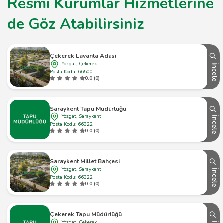
Resmi Kurumlar Hizmetlerine
de Göz Atabilirsiniz
Çekerek Lavanta Adasi
Yozgat, Çekerek
İncele
Posta Kodu: 66500
0.0 (0)
Saraykent Tapu Müdürlüğü
Yozgat, Saraykent
İncele
Posta Kodu: 66322
0.0 (0)
Saraykent Millet Bahçesi
Yozgat, Saraykent
İncele
Posta Kodu: 66322
0.0 (0)
Çekerek Tapu Müdürlüğü
Yozgat, Çekerek