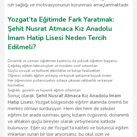
ruh sağlığı ve motivasyonunun korunması amaçlanmaktadır.
Yozgat’ta Eğitimde Fark Yaratmak:
Şehit Nusrat Atmaca Kız Anadolu
İmam Hatip Lisesi Neden Tercih
Edilmeli?
Dinamik ve uzman öğretmen kadrosu ile yüksek öğretim başarısı
Çağdaş eğitim teknolojileri ve modern sınıf ortamları
Güçlü sosyal ve kültürel etkinlikler ve kulüp faaliyetleri
Öğrenci odaklı eğitim anlayışı ve kişisel gelişime büyük önem
Her öğrencinin potansiyelini ortaya çıkaran rehberlik ve kariyer
hizmetleri
Sağlıklı, güvenli ve hijyenik eğitim ortamları
Sonuç olarak,
Şehit Nusrat Atmaca Kız Anadolu İmam
Hatip Lisesi
, Yozgat bölgesinde eğitim alanında önemli bir
merkez olmayı sürdürüyor. Hem dini hem de seküler
eğitimi bir arada sunması, genç kızların özgüvenli, donanımlı
ve ahlaken güçlü bireyler olarak yetişmesine katkıda
bulunuyor. Eğer siz de Yozgat’ta kaliteli ve bütüncül eğitim
imkanları sunan bir lise arıyorsanız, bu okul sizin ve