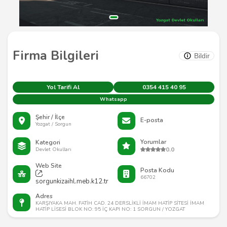
Firma Bilgileri
Bildir
Yol Tarifi Al
0354 415 40 95
Whatsapp
Şehir / İlçe
E-posta
Yozgat / Sorgun
Yorumlar
Kategori
0.0
Devlet Okulları
Web Site
Posta Kodu
66702
sorgunkizaihl.meb.k12.tr
Adres
KARŞIYAKA MAH. FATİH CAD. 24 DERSLİKLİ İMAM HATİP SİTESİ İMAM
HATİP LİSESİ BLOK NO: 95 İÇ KAPI NO: 1 SORGUN / YOZGAT