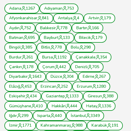
Adana
1267
Adıyaman
753
Afyonkarahisar
841
Antalya
4
Artvin
179
Aydın
752
Balıkesir
778
Bartın
166
Batman
695
Bayburt
133
Bilecik
179
Bingöl
385
Bitlis
778
Bolu
298
Burdur
261
Bursa
1192
Çanakkale
354
Çankırı
178
Çorum
442
Denizli
705
Diyarbakır
1643
Düzce
304
Edirne
267
Elâzığ
453
Erzincan
252
Erzurum
1280
Eskişehir
434
Gaziantep
1333
Giresun
388
Gümüşhane
410
Hakkâri
444
Hatay
1336
Iğdır
299
Isparta
440
İstanbul
3349
İzmir
1771
Kahramanmaraş
988
Karabük
191