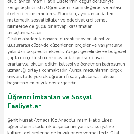
olup, ayrıca İmam Hatip Liseleri'nin özgün dersleriyle
zenginleştirilmiştir. Öğrencilerin İslami değerler ve ahlaki
ilkeleri benimsemeleri sağlanırken, aynı zamanda fen,
matematik, sosyal bilgiler ve edebiyat gibi temel
bilimlerde de güçlü bir altyapı kazanmaları
amaçlanmaktadır.
Okulun akademik başarısı, düzenli sınavlar, ulusal ve
uluslararası düzeyde düzenlenen projeler ve yarışmalarla
yakından takip edilmektedir. Yozgat genelinde ve bölgesel
çapta gerçekleştirilen sınavlardaki yüksek başarı
oranlarıyla, okulun eğitim kalitesi ve öğretmen kadrosunun
uzmanlığı ortaya konmaktadır. Ayrıca, mezunlarının birçok
üniversitede yüksek öğretim fırsatı yakalaması, okulun
başarısının en büyük göstergesidir.
Öğrenci İmkanları ve Sosyal
Faaliyetler
Şehit Nusrat Atmaca Kız Anadolu İmam Hatip Lisesi,
öğrencilerin akademik başarılarının yanı sıra sosyal ve
kültürel gelişimlerine de büyük önem vermektedir. Okul