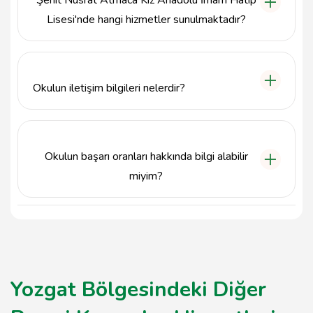
Lisesi'nde hangi hizmetler sunulmaktadır?
Okul, öğrencilere güçlü bir akademik temel
kazandırmanın yanı sıra, çeşitli sosyal ve kültürel
etkinlikler ile bireysel gelişimlerini desteklemektedir.
Okulun iletişim bilgileri nelerdir?
Şehit Nusrat Atmaca Kız Anadolu İmam Hatip
Lisesi'nin telefon numarası 3544154095, adresi ise
Karşıyaka Mah. Fatih Cad. 24 Derslikli İmam Hatip
Okulun başarı oranları hakkında bilgi alabilir
Sitesi İmam Hatip Lisesi Blok No: 95 İç Kapı No: 1
Sorgun / Yozgat'tır.
miyim?
Şehit Nusrat Atmaca Kız Anadolu İmam Hatip Lisesi,
öğrenci odaklı yaklaşımı sayesinde yüksek okul
başarı oranları ile dikkat çekmektedir.
Yozgat Bölgesindeki Diğer