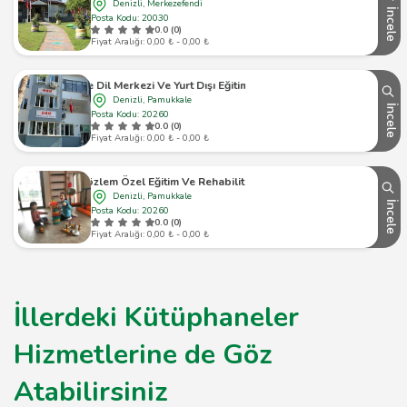
Denizli, Merkezefendi
İncele
Posta Kodu: 20030
0.0 (0)
Fiyat Aralığı: 0,00 ₺ - 0,00 ₺
Özel Ece Dil Merkezi Ve Yurt Dışı Eğitim Danışmanlığı
Denizli, Pamukkale
İncele
Posta Kodu: 20260
0.0 (0)
Fiyat Aralığı: 0,00 ₺ - 0,00 ₺
Çınar Gözlem Özel Eğitim Ve Rehabilitasyon Merkezi
Denizli, Pamukkale
İncele
Posta Kodu: 20260
0.0 (0)
Fiyat Aralığı: 0,00 ₺ - 0,00 ₺
İllerdeki Kütüphaneler
Hizmetlerine de Göz
Atabilirsiniz