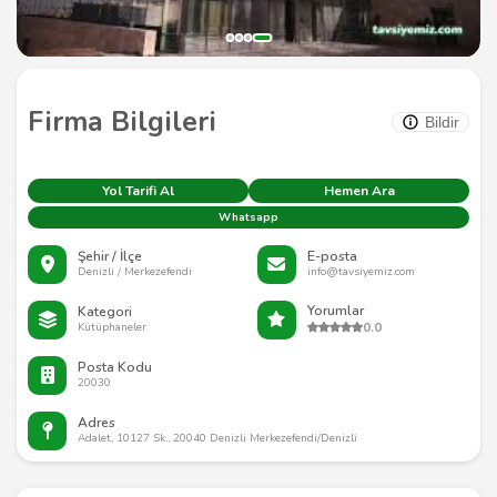
Firma Bilgileri
Bildir
Yol Tarifi Al
Hemen Ara
Whatsapp
Şehir / İlçe
E-posta
Denizli / Merkezefendi
info@tavsiyemiz.com
Yorumlar
Kategori
0.0
Kütüphaneler
Posta Kodu
20030
Adres
Adalet, 10127 Sk., 20040 Denizli Merkezefendi/Denizli