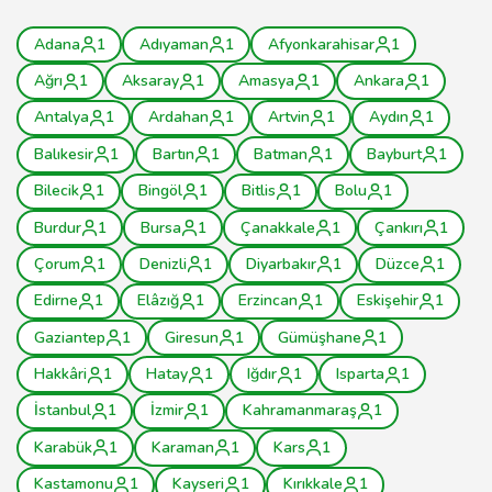
Adana
1
Adıyaman
1
Afyonkarahisar
1
Ağrı
1
Aksaray
1
Amasya
1
Ankara
1
Antalya
1
Ardahan
1
Artvin
1
Aydın
1
Balıkesir
1
Bartın
1
Batman
1
Bayburt
1
Bilecik
1
Bingöl
1
Bitlis
1
Bolu
1
Burdur
1
Bursa
1
Çanakkale
1
Çankırı
1
Çorum
1
Denizli
1
Diyarbakır
1
Düzce
1
Edirne
1
Elâzığ
1
Erzincan
1
Eskişehir
1
Gaziantep
1
Giresun
1
Gümüşhane
1
Hakkâri
1
Hatay
1
Iğdır
1
Isparta
1
İstanbul
1
İzmir
1
Kahramanmaraş
1
Karabük
1
Karaman
1
Kars
1
Kastamonu
1
Kayseri
1
Kırıkkale
1