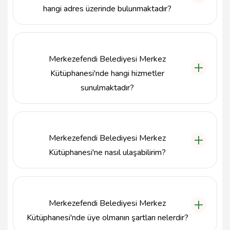
hangi adres üzerinde bulunmaktadır?
Merkezefendi Belediyesi Merkez Kütüphanesi,
Adalet Mahallesi, 10127 Sokak, 20040 Denizli
Merkezefendi adresinde yer almaktadır.
Merkezefendi Belediyesi Merkez
Kütüphanesi'nde hangi hizmetler
sunulmaktadır?
Kütüphane, geniş bir kitap koleksiyonu sunarak
edebiyat, tarih, bilim gibi birçok alanda okuma ve
araştırma imkanı sağlamaktadır.
Merkezefendi Belediyesi Merkez
Kütüphanesi'ne nasıl ulaşabilirim?
Kütüphaneye ulaşmak için 0258 297 00 20 numaralı
telefonu arayabilir veya doğrudan kütüphanenin
adresine gidebilirsiniz.
Merkezefendi Belediyesi Merkez
Kütüphanesi'nde üye olmanın şartları nelerdir?