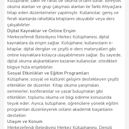
Kütüphane, sakin ve rahat bir okuma ortamı sunar. Bireysel
okuma alanları ve grup çalışması alanları ile farklı ihtiyaçlara
hitap eden düzenlemeler yapılmıştır. Kullanıcılar, geniş ve
ferah alanlarda rahatlıkla kitaplarını okuyabilir veya ders
çalışabilirler.
Dijital Kaynaklar ve Online Erişim
Merkezefendi Belediyesi Merkez Kütüphanesi, dijital
kaynaklara da erişim sağlar. Kütüphane, kullanıcıların e-
kitaplar, dijital dergiler ve çeşitli e-ders materyalleri gibi
online kaynaklara kolayca ulaşabilmesini sağlar. Bu sayede,
dijital okuma alışkanlıklarını kazanan kullanıcılar, istedikleri
bilgiye hızla erişebilirler.
Sosyal Etkinlikler ve Eğitim Programları
Kütüphane, sosyal ve kültürel gelişimi destekleyen çeşitli
etkinlikler de düzenler. Kitap okuma yarışmaları,
seminerler, konferanslar ve yazar buluşmaları gibi
etkinlikler, toplumu okuma ve bilgi edinme konusunda
teşvik eder. Ayrıca, kütüphane, öğrencilere yönelik eğitim
programları düzenleyerek onların akademik başarılarını
destekler.
Ulaşım ve Konum
Merkezefendi Belediyesi Merkez Kütüphanesi, Denizli