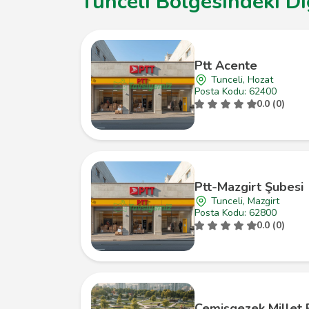
Tunceli Bölgesindeki Di
Ptt Acente
Tunceli, Hozat
Posta Kodu: 62400
0.0 (0)
Ptt-Mazgirt Şubesi
Tunceli, Mazgirt
Posta Kodu: 62800
0.0 (0)
Çemişgezek Millet 