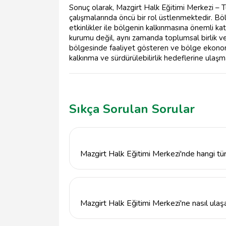
Sonuç olarak, Mazgirt Halk Eğitimi Merkezi – T
çalışmalarında öncü bir rol üstlenmektedir. Bölg
etkinlikler ile bölgenin kalkınmasına önemli ka
kurumu değil, aynı zamanda toplumsal birlik v
bölgesinde faaliyet gösteren ve bölge ekonom
kalkınma ve sürdürülebilirlik hedeflerine ulaş
Sıkça Sorulan Sorular
Mazgirt Halk Eğitimi Merkezi'nde hangi tü
Mazgirt Halk Eğitimi Merkezi, Tunceli'nin Ma
Bu programlar arasında mesleki kurslar, kişis
almaktadır.
Mazgirt Halk Eğitimi Merkezi'ne nasıl ulaşa
Mazgirt Halk Eğitimi Merkezi'ne ulaşmak 