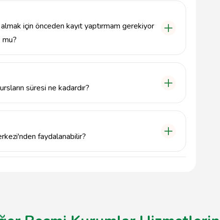
1 adresini ziyaret edebilirsiniz. Ayrıca,
kurabilirsiniz.
 almak için önceden kayıt yaptırmam gerekiyor
mu?
tim almak isteyenlerin önceden kayıt yaptırmaları
eb sitesini ziyaret edebilir veya telefonla iletişime
ursların süresi ne kadardır?
ların süresi, her program için farklılık
kaç hafta ile birkaç ay arasında değişmektedir.
rkezi'nden faydalanabilir?
reye hizmet vermektedir. Gençler ve yetişkinler için