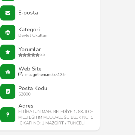
E-posta
Kategori
Devlet Okulları
Yorumlar
0.0
Web Site
mazgirthem.meb.k12.tr
Posta Kodu
62800
Adres
ELTİHATUN MAH. BELEDİYE 1. SK. ILCE
MILLI EĞITIM MÜDÜRLÜĞÜ BLOK NO: 1
İÇ KAPI NO: 1 MAZGİRT / TUNCELİ