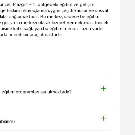
unceli Mazgirt – 1, bölgedeki eğitim ve gelişim
e halkının ihtiyaçlarına uygun çeşitli kurslar ve sosyal
tkılar sağlamaktadır. Bu merkez, sadece bir eğitim
e gelişimin merkezi olarak hizmet vermektedir. Tunceli
isine katkı sağlayan bu eğitim merkezi, uzun vadeli
mada önemli bir araç olmaktadır.
r eğitim programları sunulmaktadır?
zgirt ilçesinde çeşitli eğitim programları sunmaktadır.
el gelişim eğitimleri ve sosyal etkinlikler yer
bilirim?
için ELTİHATUN MAH. BELEDİYE 1. SK., ILCE MILLI