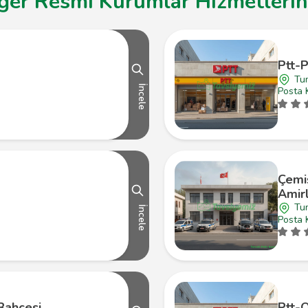
ğer Resmi Kurumlar Hizmetlerine
Ptt-
Tun
İncele
Posta 
Çemi
Amirl
Tu
İncele
Posta 
Bahçesi
Ptt-O