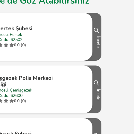
 de Göz Atabilirsiniz
Pertek Şubesi
celi, Pertek
İncele
Kodu: 62502
0.0 (0)
şgezek Polis Merkezi
iği
nceli, Çemişgezek
İncele
Kodu: 62600
0.0 (0)
vacık Şubesi