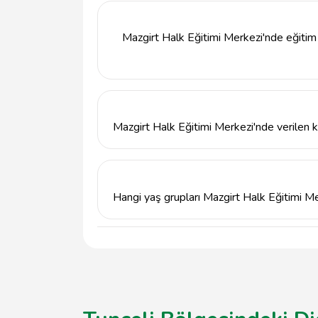
EĞITIM MÜDÜRLÜĞÜ BLOK NO: 1 İÇ KAPI NO: 
4283112060 numaralı telefondan da iletişim 
Mazgirt Halk Eğitimi Merkezi'nde eğitim
Evet, Mazgirt Halk Eğitimi Merkezi'nde eği
gerekmektedir. Detaylı bilgi için merkezin w
geçebilirsiniz.
Mazgirt Halk Eğitimi Merkezi'nde verilen k
Mazgirt Halk Eğitimi Merkezi'nde sunulan kurs
göstermektedir. Kurs süreleri genellikle bir
Hangi yaş grupları Mazgirt Halk Eğitimi Me
Mazgirt Halk Eğitimi Merkezi, her yaştan bi
çeşitli eğitim programları bulunmaktadır.