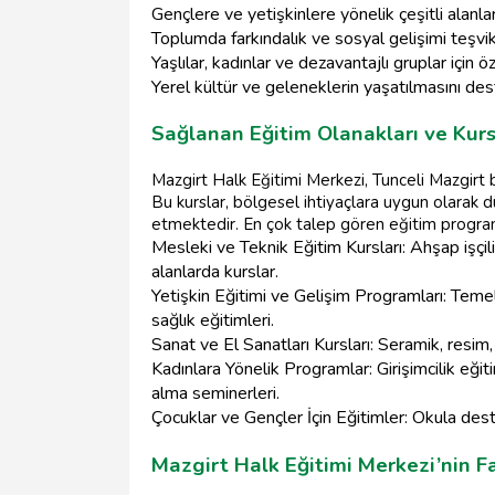
Gençlere ve yetişkinlere yönelik çeşitli alanl
Toplumda farkındalık ve sosyal gelişimi teşvi
Yaşlılar, kadınlar ve dezavantajlı gruplar için 
Yerel kültür ve geleneklerin yaşatılmasını de
Sağlanan Eğitim Olanakları ve Kurs
Mazgirt Halk Eğitimi Merkezi, Tunceli Mazgirt 
Bu kurslar, bölgesel ihtiyaçlara uygun olarak
etmektedir. En çok talep gören eğitim programl
Mesleki ve Teknik Eğitim Kursları: Ahşap işçiliğ
alanlarda kurslar.
Yetişkin Eğitimi ve Gelişim Programları: Temel b
sağlık eğitimleri.
Sanat ve El Sanatları Kursları: Seramik, resim
Kadınlara Yönelik Programlar: Girişimcilik eğiti
alma seminerleri.
Çocuklar ve Gençler İçin Eğitimler: Okula deste
Mazgirt Halk Eğitimi Merkezi’nin Fa