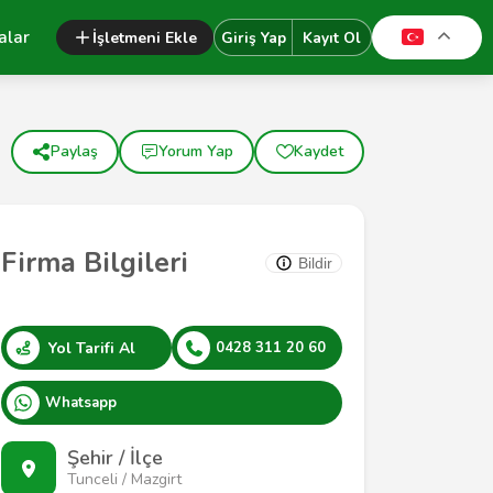
alar
İşletmeni Ekle
Giriş Yap
Kayıt Ol
Paylaş
Yorum Yap
Kaydet
Firma Bilgileri
Bildir
Yol Tarifi Al
0428 311 20 60
Whatsapp
Şehir / İlçe
Tunceli / Mazgirt