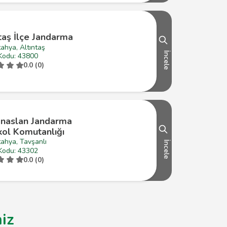
taş İlçe Jandarma
ahya, Altıntaş
İncele
Kodu: 43800
0.0 (0)
naslan Jandarma
kol Komutanlığı
ahya, Tavşanlı
İncele
Kodu: 43302
0.0 (0)
niz