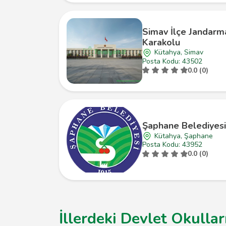
Simav İlçe Jandarm
Karakolu
Kütahya, Simav
Posta Kodu: 43502
0.0 (0)
Şaphane Belediyesi
Kütahya, Şaphane
Posta Kodu: 43952
0.0 (0)
İllerdeki Devlet Okullar