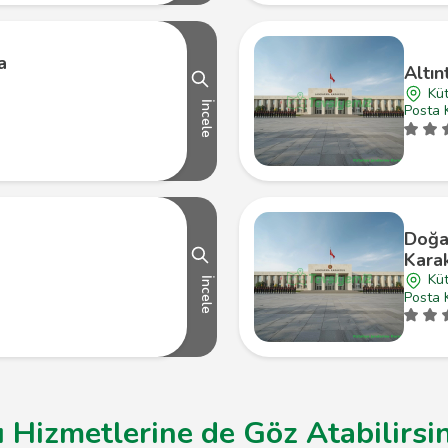
a
Altın
Küt
İncele
Posta 
Doğa
Kara
Küt
İncele
Posta 
ı Hizmetlerine de Göz Atabilirsi