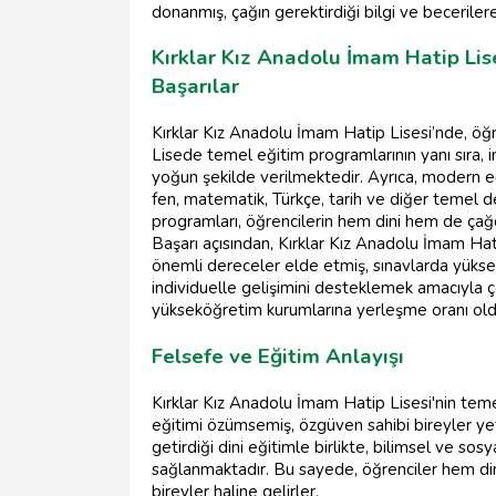
donanmış, çağın gerektirdiği bilgi ve beceriler
Kırklar Kız Anadolu İmam Hatip Lis
Başarılar
Kırklar Kız Anadolu İmam Hatip Lisesi’nde, öğr
Lisede temel eğitim programlarının yanı sıra, i
yoğun şekilde verilmektedir. Ayrıca, modern eğ
fen, matematik, Türkçe, tarih ve diğer temel 
programları, öğrencilerin hem dini hem de çağda
Başarı açısından, Kırklar Kız Anadolu İmam Hat
önemli dereceler elde etmiş, sınavlarda yüksek
individuelle gelişimini desteklemek amacıyla ç
yükseköğretim kurumlarına yerleşme oranı old
Felsefe ve Eğitim Anlayışı
Kırklar Kız Anadolu İmam Hatip Lisesi'nin temel
eğitimi özümsemiş, özgüven sahibi bireyler yet
getirdiği dini eğitimle birlikte, bilimsel ve sos
sağlanmaktadır. Bu sayede, öğrenciler hem dini 
bireyler haline gelirler.