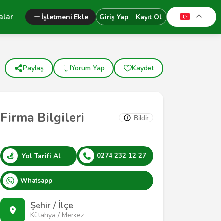
alar
İşletmeni Ekle
Giriş Yap
Kayıt Ol
Paylaş
Yorum Yap
Kaydet
Firma Bilgileri
Bildir
Yol Tarifi Al
0274 232 12 27
Whatsapp
Şehir / İlçe
Kütahya / Merkez