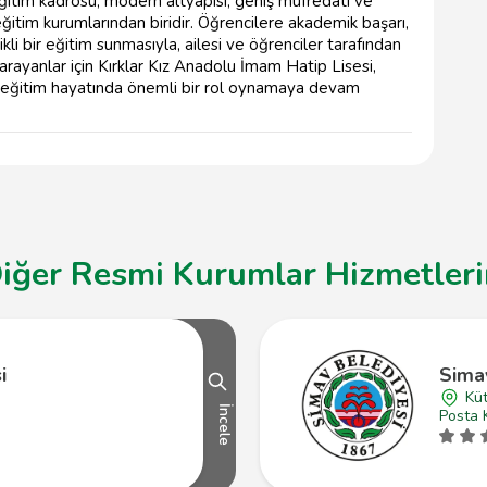
ğitim kadrosu, modern altyapısı, geniş müfredatı ve
ğitim kurumlarından biridir. Öğrencilere akademik başarı,
ikli bir eğitim sunmasıyla, ailesi ve öğrenciler tarafından
 arayanlar için Kırklar Kız Anadolu İmam Hatip Lisesi,
n eğitim hayatında önemli bir rol oynamaya devam
iğer Resmi Kurumlar Hizmetlerin
i
Sima
Kü
İncele
Posta 