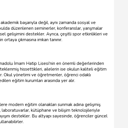
 akademik başarıyla değil, aynı zamanda sosyal ve
. Okulda düzenlenen seminerler, konferanslar, yarışmalar
el gelişimini destekler. Ayrıca, çeşitli spor etkinlikleri ve
nin ortaya çıkmasına imkan tanınır.
 Anadolu İmam Hatip Lisesi'nin en önemli değerlerinden
eklenmiş hissettikleri, ailelerin ise okulun kaliteli eğitim
r. Okul yönetimi ve öğretmenler, öğrenci odaklı
dilen eğitim kurumları arasında yer alır.
ilere modern eğitim olanakları sunmak adına gelişmiş
ar, laboratuvarlar, kütüphane ve bilişim teknolojileriyle
layışını destekler. Bu altyapı sayesinde, öğrenciler güncel
llanabilirler.