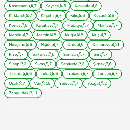
Kastamonu
7
Kayseri
8
Kırıkkale
6
Kırklareli
7
Kırşehir
7
Kilis
6
Kocaeli
8
Konya
8
Kütahya
7
Malatya
7
Manisa
7
Mardin
7
Mersin
8
Muğla
8
Muş
7
Nevşehir
6
Niğde
7
Ordu
6
Osmaniye
11
Rize
7
Sakarya
8
Samsun
7
Siirt
7
Sinop
6
Sivas
7
Şanlıurfa
6
Şırnak
6
Tekirdağ
6
Tokat
6
Trabzon
7
Tunceli
7
Uşak
7
Van
15
Yalova
7
Yozgat
2
Zonguldak
11