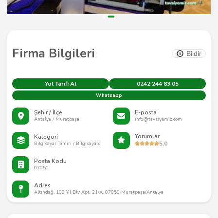
Firma Bilgileri
Bildir
Yol Tarifi Al
0242 244 83 05
Whatsapp
Şehir / İlçe
E-posta
Antalya / Muratpaşa
info@tavsiyemiz.com
Yorumlar
Kategori
5.0
Bilgisayar Tamiri / Bilgisayarcı
Posta Kodu
07050
Adres
Altındağ, 100 Yıl Blv Apt. 21/A, 07050 Muratpaşa/Antalya