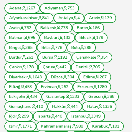
Adana
1267
Adıyaman
753
Afyonkarahisar
841
Antalya
4
Artvin
179
Aydın
752
Balıkesir
778
Bartın
166
Batman
695
Bayburt
133
Bilecik
179
Bingöl
385
Bitlis
778
Bolu
298
Burdur
261
Bursa
1192
Çanakkale
354
Çankırı
178
Çorum
442
Denizli
705
Diyarbakır
1643
Düzce
304
Edirne
267
Elâzığ
453
Erzincan
252
Erzurum
1280
Eskişehir
434
Gaziantep
1333
Giresun
388
Gümüşhane
410
Hakkâri
444
Hatay
1336
Iğdır
299
Isparta
440
İstanbul
3349
İzmir
1771
Kahramanmaraş
988
Karabük
191