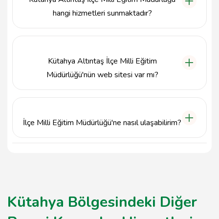
hangi hizmetleri sunmaktadır?
Kütahya Altıntaş İlçe Milli Eğitim Müdürlüğü, eğitim
politikalarının belirlenmesi, okul ve öğrenci
ihtiyaçlarının karşılanması ve eğitimde fırsat
Kütahya Altıntaş İlçe Milli Eğitim
eşitliğinin sağlanması gibi hizmetler sunmaktadır.
Müdürlüğü'nün web sitesi var mı?
Evet, Kütahya Altıntaş İlçe Milli Eğitim
Müdürlüğü'nün resmi web sitesi altintas.meb.gov.tr
adresindendir.
İlçe Milli Eğitim Müdürlüğü'ne nasıl ulaşabilirim?
Kütahya Altıntaş İlçe Milli Eğitim Müdürlüğü'ne
telefonla 0274 311 20 10 numarasından ulaşabilir
veya belirtilen adrese giderek yüz yüze görüşme
yapabilirsiniz.
Kütahya Bölgesindeki Diğer