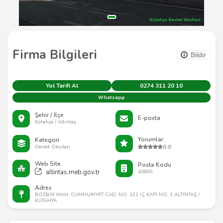
Firma Bilgileri
Bildir
Yol Tarifi Al
0274 311 20 10
Whatsapp
Şehir / İlçe
E-posta
Kütahya / Altıntaş
Yorumlar
Kategori
0.0
Devlet Okulları
Web Site
Posta Kodu
altintas.meb.gov.tr
43800
Adres
BOZBAY MAH. CUMHURİYET CAD. NO: 121 İÇ KAPI NO: 1 ALTINTAŞ /
KÜTAHYA