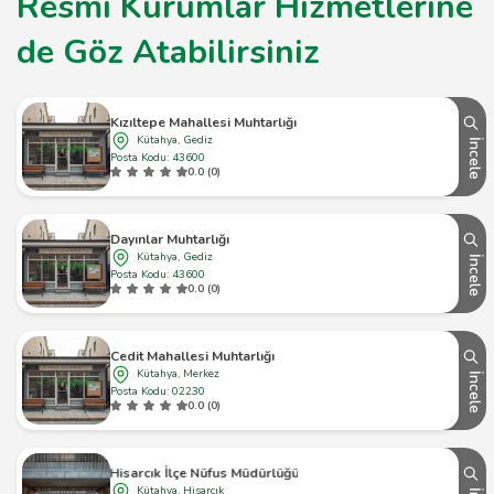
Resmi Kurumlar Hizmetlerine
de Göz Atabilirsiniz
Kızıltepe Mahallesi Muhtarlığı
Kütahya, Gediz
İncele
Posta Kodu: 43600
0.0 (0)
Dayınlar Muhtarlığı
Kütahya, Gediz
İncele
Posta Kodu: 43600
0.0 (0)
Cedit Mahallesi Muhtarlığı
Kütahya, Merkez
İncele
Posta Kodu: 02230
0.0 (0)
Hisarcık İlçe Nüfus Müdürlüğü
Kütahya, Hisarcık