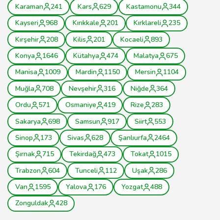
Karaman
241
Kars
629
Kastamonu
344
Kayseri
968
Kırıkkale
201
Kırklareli
235
Kırşehir
208
Kilis
201
Kocaeli
893
Konya
1646
Kütahya
474
Malatya
675
Manisa
1009
Mardin
1150
Mersin
1104
Muğla
708
Nevşehir
316
Niğde
364
Ordu
571
Osmaniye
419
Rize
283
Sakarya
698
Samsun
917
Siirt
553
Sinop
173
Sivas
628
Şanlıurfa
2464
Şırnak
715
Tekirdağ
473
Tokat
1015
Trabzon
604
Tunceli
112
Uşak
286
Van
1595
Yalova
176
Yozgat
488
Zonguldak
428