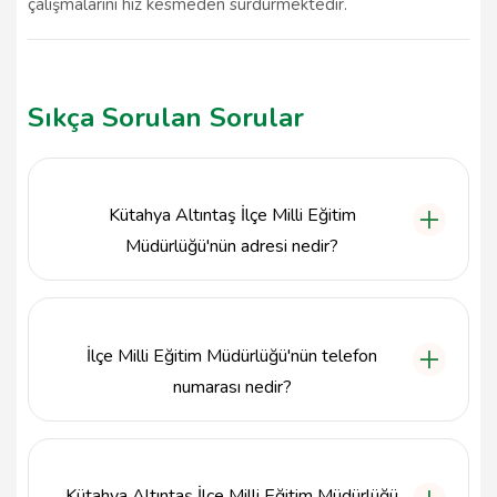
çalışmalarını hız kesmeden sürdürmektedir.
Sıkça Sorulan Sorular
Kütahya Altıntaş İlçe Milli Eğitim
Müdürlüğü'nün adresi nedir?
Kütahya Altıntaş İlçe Milli Eğitim Müdürlüğü, Bozbay
Mah. Cumhuriyet Cad. No: 121 İç Kapı No: 1, Altıntaş
/ Kütahya adresinde bulunmaktadır.
İlçe Milli Eğitim Müdürlüğü'nün telefon
numarası nedir?
Kütahya Altıntaş İlçe Milli Eğitim Müdürlüğü'nün
telefon numarası 0274 311 20 10'dur.
Kütahya Altıntaş İlçe Milli Eğitim Müdürlüğü