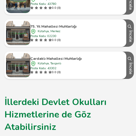
İncele
Posta Kodu: 43780
0.0 (0)
75. Yıl Mahallesi Muhtarlığı
Kütahya, Merkez
İncele
Posta Kodu: 02230
0.0 (0)
Çardaklı Mahallesi Muhtarlığı
Kütahya, Tavşanlı
İncele
Posta Kodu: 43302
0.0 (0)
İllerdeki Devlet Okulları
Hizmetlerine de Göz
Atabilirsiniz