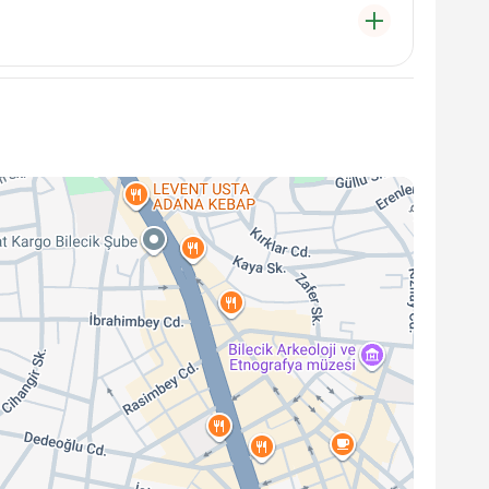
saatleri, hafta içi genellikle 09:00-17:00 arasıdır.
rsiniz.