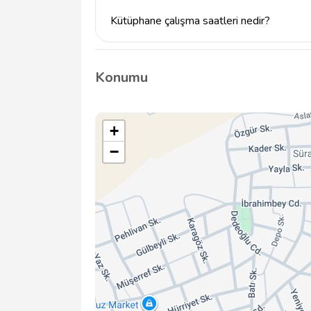
Kütüphane çalışma saatleri nedir?
Bilecik Merkez Halk Kütüphanesi'nin çalışma 
Detaylı saat bilgisi için kütüphaneyi arayabili
Konumu
+
−