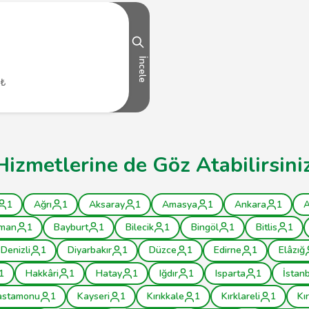
İncele
 ₺
Hizmetlerine de Göz Atabilirsini
1
Ağrı
1
Aksaray
1
Amasya
1
Ankara
1
A
man
1
Bayburt
1
Bilecik
1
Bingöl
1
Bitlis
1
Denizli
1
Diyarbakır
1
Düzce
1
Edirne
1
Elâzığ
1
Hakkâri
1
Hatay
1
Iğdır
1
Isparta
1
İstan
astamonu
1
Kayseri
1
Kırıkkale
1
Kırklareli
1
Kı