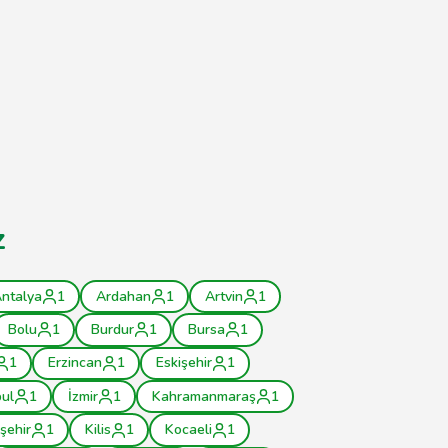
z
ntalya
1
Ardahan
1
Artvin
1
Bolu
1
Burdur
1
Bursa
1
1
Erzincan
1
Eskişehir
1
bul
1
İzmir
1
Kahramanmaraş
1
rşehir
1
Kilis
1
Kocaeli
1