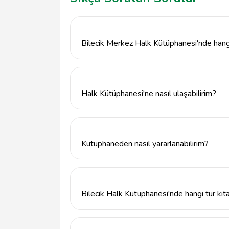
Bilecik Merkez Halk Kütüphanesi'nde hang
Bilecik Merkez Halk Kütüphanesi, kitap, der
çeşitli materyalleri kullanıcılarına sunmaktad
hizmetleri de sağlanmaktadır.
Halk Kütüphanesi'ne nasıl ulaşabilirim?
Bilecik Merkez Halk Kütüphanesi, İstiklal 
almaktadır. Telefon numarası ise 228 212 1
Kütüphaneden nasıl yararlanabilirim?
Bilecik Merkez Halk Kütüphanesi'nden yara
Üyelik işlemleri için kütüphaneye bizzat geler
Bilecik Halk Kütüphanesi'nde hangi tür kit
Bilecik Halk Kütüphanesi, edebiyat, bilim, ta
koleksiyonuna sahiptir. Her yaş grubuna hi