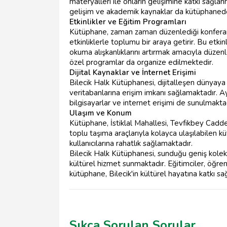
materyalleri ile onların gelişimine katkı sağlanm
gelişim ve akademik kaynaklar da kütüphaned
Etkinlikler ve Eğitim Programları
Kütüphane, zaman zaman düzenlediği konferansl
etkinliklerle toplumu bir araya getirir. Bu etkin
okuma alışkanlıklarını artırmak amacıyla düzen
özel programlar da organize edilmektedir.
Dijital Kaynaklar ve İnternet Erişimi
Bilecik Halk Kütüphanesi, dijitalleşen dünyaya 
veritabanlarına erişim imkanı sağlamaktadır. Ayr
bilgisayarlar ve internet erişimi de sunulmaktad
Ulaşım ve Konum
Kütüphane, İstiklal Mahallesi, Tevfikbey Cadde
toplu taşıma araçlarıyla kolayca ulaşılabilen k
kullanıcılarına rahatlık sağlamaktadır.
Bilecik Halk Kütüphanesi, sunduğu geniş koleksiy
kültürel hizmet sunmaktadır. Eğitimciler, öğren
kütüphane, Bilecik'in kültürel hayatına katkı
Sıkça Sorulan Sorular