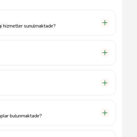
i hizmetler sunulmaktadır?
gi, gazete, sesli kitap ve multimedya kaynakları gibi
ır. Ayrıca, okuma etkinlikleri ve bilgiye erişim
Mahallesi, Tevfikbey Cad No:62 adresinde yer
1 96'dır.
rlanmak için kütüphane üyesi olmanız gerekmektedir.
ek bilgi alabilirsiniz.
aplar bulunmaktadır?
rih, sanat gibi birçok farklı konuda geniş bir kitap
tap eden kitaplar mevcuttur.