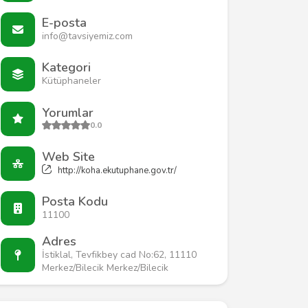
E-posta
info@tavsiyemiz.com
Kategori
Kütüphaneler
Yorumlar
0.0
Web Site
http://koha.ekutuphane.gov.tr/
Posta Kodu
11100
Adres
İstiklal, Tevfikbey cad No:62, 11110
Merkez/Bilecik Merkez/Bilecik