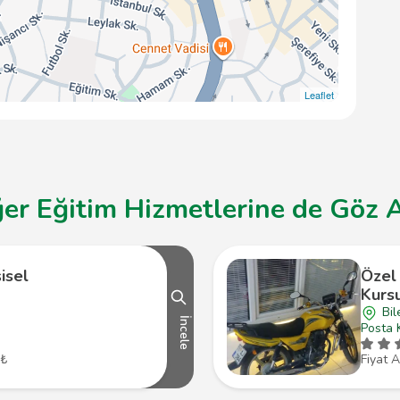
Leaflet
ğer Eğitim Hizmetlerine de Göz A
şisel
Özel
Kursu
Bil
İncele
Posta 
 ₺
Fiyat A