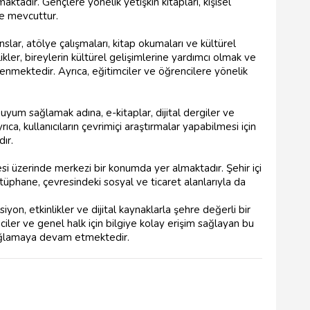
aktadır. Gençlere yönelik yetişkin kitapları, kişisel
e mevcuttur.
ar, atölye çalışmaları, kitap okumaları ve kültürel
likler, bireylerin kültürel gelişimlerine yardımcı olmak ve
lenmektedir. Ayrıca, eğitimciler ve öğrencilere yönelik
uyum sağlamak adına, e-kitaplar, dijital dergiler ve
ıca, kullanıcıların çevrimiçi araştırmalar yapabilmesi için
ır.
si üzerinde merkezi bir konumda yer almaktadır. Şehir içi
ütüphane, çevresindeki sosyal ve ticaret alanlarıyla da
on, etkinlikler ve dijital kaynaklarla şehre değerli bir
ciler ve genel halk için bilgiye kolay erişim sağlayan bu
 sağlamaya devam etmektedir.