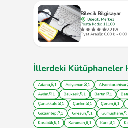
Bilecik Bilgisayar
Bilecik, Merkez
Posta Kodu: 11100
0.0 (0)
Fiyat Aralığı: 0,00 ₺ - 0,00
İllerdeki Kütüphaneler 
Adana
1
Adıyaman
1
Afyonkarahisar
Aydın
1
Balıkesir
1
Bartın
1
Bat
Çanakkale
1
Çankırı
1
Çorum
1
Gaziantep
1
Giresun
1
Gümüşhane
Karabük
1
Karaman
1
Kars
1
K