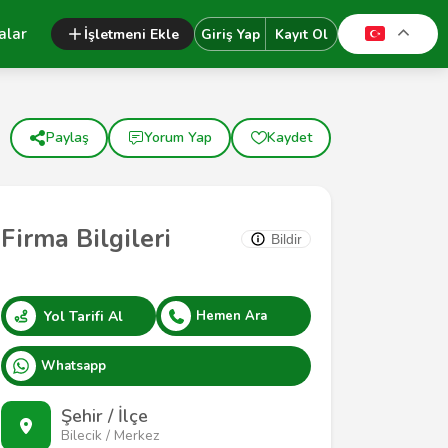
alar
İşletmeni Ekle
Giriş Yap
Kayıt Ol
Paylaş
Yorum Yap
Kaydet
Firma Bilgileri
Bildir
Yol Tarifi Al
Hemen Ara
Whatsapp
Şehir / İlçe
Bilecik / Merkez