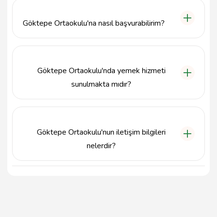
ve spor alanları ile donatılmış gelişmiş bir fiziksel
altyapıya sahiptir.
Göktepe Ortaokulu'na nasıl başvurabilirim?
Göktepe Ortaokulu'na kayıt için Tunceli ilindeki Milli
Eğitim Müdürlüğü'ne başvurmanız gerekmektedir.
Göktepe Ortaokulu'nda yemek hizmeti
sunulmakta mıdır?
Evet, Göktepe Ortaokulu'nda öğrencilere sağlıklı ve
dengeli beslenme imkanları sunan yemek hizmeti
bulunmaktadır.
Göktepe Ortaokulu'nun iletişim bilgileri
nelerdir?
Göktepe Ortaokulu'na 4283144150 numaralı
telefondan ulaşabilir ve Göketepe Köyü, Göketepe
Küme Evleri, Blok No: 109, Mazgirt / Tunceli
adresinden ziyaret edebilirsiniz.