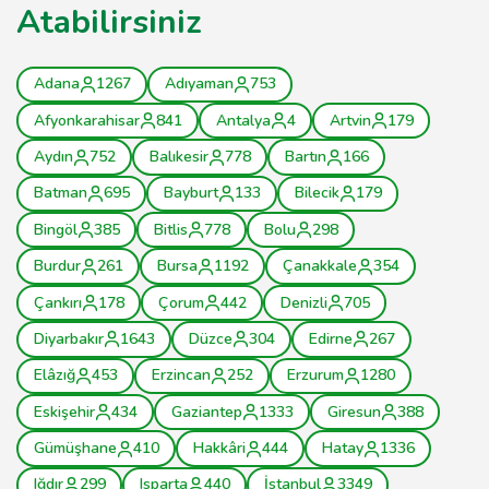
Atabilirsiniz
Adana
1267
Adıyaman
753
Afyonkarahisar
841
Antalya
4
Artvin
179
Aydın
752
Balıkesir
778
Bartın
166
Batman
695
Bayburt
133
Bilecik
179
Bingöl
385
Bitlis
778
Bolu
298
Burdur
261
Bursa
1192
Çanakkale
354
Çankırı
178
Çorum
442
Denizli
705
Diyarbakır
1643
Düzce
304
Edirne
267
Elâzığ
453
Erzincan
252
Erzurum
1280
Eskişehir
434
Gaziantep
1333
Giresun
388
Gümüşhane
410
Hakkâri
444
Hatay
1336
Iğdır
299
Isparta
440
İstanbul
3349