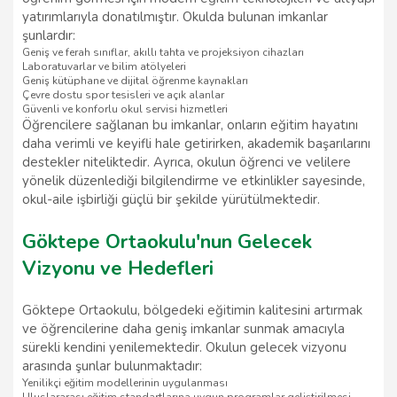
yatırımlarıyla donatılmıştır. Okulda bulunan imkanlar
şunlardır:
Geniş ve ferah sınıflar, akıllı tahta ve projeksiyon cihazları
Laboratuvarlar ve bilim atölyeleri
Geniş kütüphane ve dijital öğrenme kaynakları
Çevre dostu spor tesisleri ve açık alanlar
Güvenli ve konforlu okul servisi hizmetleri
Öğrencilere sağlanan bu imkanlar, onların eğitim hayatını
daha verimli ve keyifli hale getirirken, akademik başarılarını
destekler niteliktedir. Ayrıca, okulun öğrenci ve velilere
yönelik düzenlediği bilgilendirme ve etkinlikler sayesinde,
okul-aile işbirliği güçlü bir şekilde yürütülmektedir.
Göktepe Ortaokulu'nun Gelecek
Vizyonu ve Hedefleri
Göktepe Ortaokulu, bölgedeki eğitimin kalitesini artırmak
ve öğrencilerine daha geniş imkanlar sunmak amacıyla
sürekli kendini yenilemektedir. Okulun gelecek vizyonu
arasında şunlar bulunmaktadır:
Yenilikçi eğitim modellerinin uygulanması