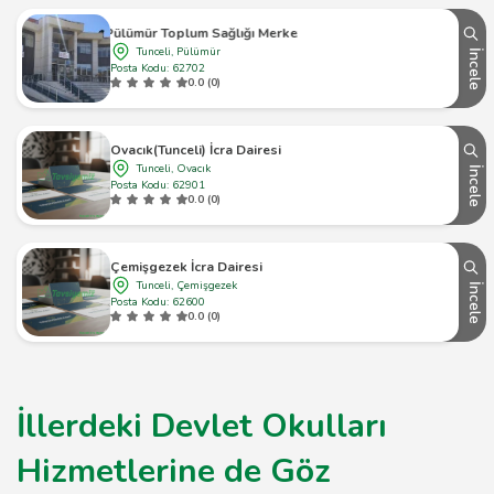
Pülümür Toplum Sağlığı Merkezi
Tunceli, Pülümür
İncele
Posta Kodu: 62702
0.0 (0)
Ovacık(Tunceli) İcra Dairesi
Tunceli, Ovacık
İncele
Posta Kodu: 62901
0.0 (0)
Çemişgezek İcra Dairesi
Tunceli, Çemişgezek
İncele
Posta Kodu: 62600
0.0 (0)
İllerdeki Devlet Okulları
Hizmetlerine de Göz