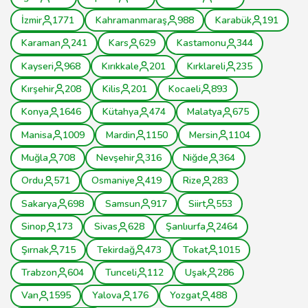
İzmir
1771
Kahramanmaraş
988
Karabük
191
Karaman
241
Kars
629
Kastamonu
344
Kayseri
968
Kırıkkale
201
Kırklareli
235
Kırşehir
208
Kilis
201
Kocaeli
893
Konya
1646
Kütahya
474
Malatya
675
Manisa
1009
Mardin
1150
Mersin
1104
Muğla
708
Nevşehir
316
Niğde
364
Ordu
571
Osmaniye
419
Rize
283
Sakarya
698
Samsun
917
Siirt
553
Sinop
173
Sivas
628
Şanlıurfa
2464
Şırnak
715
Tekirdağ
473
Tokat
1015
Trabzon
604
Tunceli
112
Uşak
286
Van
1595
Yalova
176
Yozgat
488