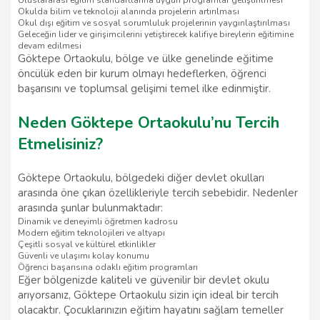
Uluslararası eğitim standartlarına uygun programlar geliştirilmesi
Okulda bilim ve teknoloji alanında projelerin artırılması
Okul dışı eğitim ve sosyal sorumluluk projelerinin yaygınlaştırılması
Geleceğin lider ve girişimcilerini yetiştirecek kalifiye bireylerin eğitimine
devam edilmesi
Göktepe Ortaokulu, bölge ve ülke genelinde eğitime
öncülük eden bir kurum olmayı hedeflerken, öğrenci
başarısını ve toplumsal gelişimi temel ilke edinmiştir.
Neden Göktepe Ortaokulu’nu Tercih
Etmelisiniz?
Göktepe Ortaokulu, bölgedeki diğer devlet okulları
arasında öne çıkan özellikleriyle tercih sebebidir. Nedenler
arasında şunlar bulunmaktadır:
Dinamik ve deneyimli öğretmen kadrosu
Modern eğitim teknolojileri ve altyapı
Çeşitli sosyal ve kültürel etkinlikler
Güvenli ve ulaşımı kolay konumu
Öğrenci başarısına odaklı eğitim programları
Eğer bölgenizde kaliteli ve güvenilir bir devlet okulu
arıyorsanız, Göktepe Ortaokulu sizin için ideal bir tercih
olacaktır. Çocuklarınızın eğitim hayatını sağlam temeller