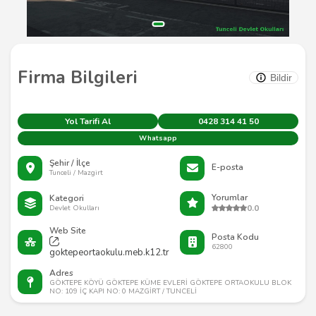
Firma Bilgileri
Bildir
Yol Tarifi Al
0428 314 41 50
Whatsapp
Şehir / İlçe
E-posta
Tunceli / Mazgirt
Yorumlar
Kategori
0.0
Devlet Okulları
Web Site
Posta Kodu
62800
goktepeortaokulu.meb.k12.tr
Adres
GÖKTEPE KÖYÜ GÖKTEPE KÜME EVLERİ GÖKTEPE ORTAOKULU BLOK
NO: 109 İÇ KAPI NO: 0 MAZGİRT / TUNCELİ