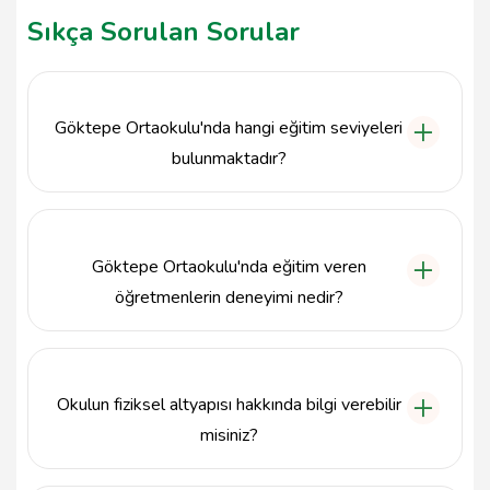
Sıkça Sorulan Sorular
Göktepe Ortaokulu'nda hangi eğitim seviyeleri
bulunmaktadır?
Göktepe Ortaokulu, 5. sınıftan 8. sınıfa kadar ortaokul
düzeyinde eğitim vermektedir.
Göktepe Ortaokulu'nda eğitim veren
öğretmenlerin deneyimi nedir?
Göktepe Ortaokulu'nda görev yapan öğretmenler,
alanlarında uzman ve deneyimli eğitimcilerden
oluşmaktadır.
Okulun fiziksel altyapısı hakkında bilgi verebilir
misiniz?
Göktepe Ortaokulu, modern sınıflar, laboratuvarlar