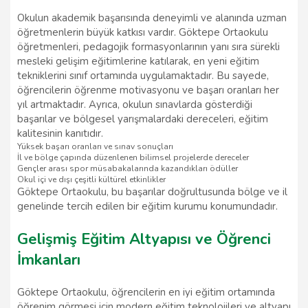
Okulun akademik başarısında deneyimli ve alanında uzman
öğretmenlerin büyük katkısı vardır. Göktepe Ortaokulu
öğretmenleri, pedagojik formasyonlarının yanı sıra sürekli
mesleki gelişim eğitimlerine katılarak, en yeni eğitim
tekniklerini sınıf ortamında uygulamaktadır. Bu sayede,
öğrencilerin öğrenme motivasyonu ve başarı oranları her
yıl artmaktadır. Ayrıca, okulun sınavlarda gösterdiği
başarılar ve bölgesel yarışmalardaki dereceleri, eğitim
kalitesinin kanıtıdır.
Yüksek başarı oranları ve sınav sonuçları
İl ve bölge çapında düzenlenen bilimsel projelerde dereceler
Gençler arası spor müsabakalarında kazandıkları ödüller
Okul içi ve dışı çeşitli kültürel etkinlikler
Göktepe Ortaokulu, bu başarılar doğrultusunda bölge ve il
genelinde tercih edilen bir eğitim kurumu konumundadır.
Gelişmiş Eğitim Altyapısı ve Öğrenci
İmkanları
Göktepe Ortaokulu, öğrencilerin en iyi eğitim ortamında
öğrenim görmesi için modern eğitim teknolojileri ve altyapı