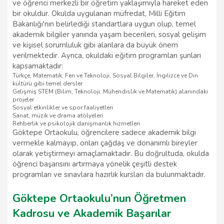
ve öğrenci merkezli bir öğretim yaklaşımıyla hareket eden
bir okuldur. Okulda uygulanan müfredat, Milli Eğitim
Bakanlığı'nın belirlediği standartlara uygun olup, temel
akademik bilgiler yanında yaşam becerileri, sosyal gelişim
ve kişisel sorumluluk gibi alanlara da büyük önem
verilmektedir. Ayrıca, okuldaki eğitim programları şunları
kapsamaktadır:
Türkçe, Matematik, Fen ve Teknoloji, Sosyal Bilgiler, İngilizce ve Din
kültürü gibi temel dersler
Gelişmiş STEM (Bilim, Teknoloji, Mühendislik ve Matematik) alanındaki
projeler
Sosyal etkinlikler ve spor faaliyetleri
Sanat, müzik ve drama atölyeleri
Rehberlik ve psikolojik danışmanlık hizmetleri
Göktepe Ortaokulu, öğrencilere sadece akademik bilgi
vermekle kalmayıp, onları çağdaş ve donanımlı bireyler
olarak yetiştirmeyi amaçlamaktadır. Bu doğrultuda, okulda
öğrenci başarısını artırmaya yönelik çeşitli destek
programları ve sınavlara hazırlık kursları da bulunmaktadır.
Göktepe Ortaokulu’nun Öğretmen
Kadrosu ve Akademik Başarılar