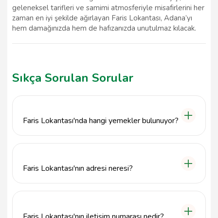
geleneksel tarifleri ve samimi atmosferiyle misafirlerini her
zaman en iyi şekilde ağırlayan Faris Lokantası, Adana’yı
hem damağınızda hem de hafızanızda unutulmaz kılacak.
Sıkça Sorulan Sorular
Faris Lokantası'nda hangi yemekler bulunuyor?
Faris Lokantası, Adana'nın yöresel lezzetlerini
sunarak Adana kebabı, ciğer şiş, etli yemekler ve
çeşitli mezeler gibi zengin bir menüye sahiptir.
Faris Lokantası'nın adresi neresi?
Faris Lokantası, Yeşilyurt, 01140 Seyhan/Adana
adresinde yer almaktadır.
Faris Lokantası'nın iletişim numarası nedir?