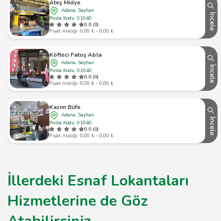
Ateş Midye
Adana, Seyhan
İncele
Posta Kodu: 01040
0.0 (0)
Fiyat Aralığı: 0,00 ₺ - 0,00 ₺
Köfteci Fatoş Abla
Adana, Seyhan
İncele
Posta Kodu: 01040
0.0 (0)
Fiyat Aralığı: 0,00 ₺ - 0,00 ₺
Kazım Büfe
Adana, Seyhan
İncele
Posta Kodu: 01040
0.0 (0)
Fiyat Aralığı: 0,00 ₺ - 0,00 ₺
İllerdeki Esnaf Lokantaları
Hizmetlerine de Göz