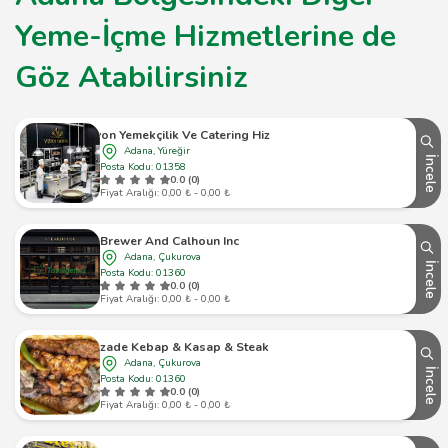
Yeme-İçme Hizmetlerine de
Göz Atabilirsiniz
Vizyon Yemekçilik Ve Catering Hizmetleri
Adana, Yüreğir
İncele
Posta Kodu: 01358
0.0 (0)
Fiyat Aralığı: 0,00 ₺ - 0,00 ₺
Brewer And Calhoun Inc
Adana, Çukurova
İncele
Posta Kodu: 01360
0.0 (0)
Fiyat Aralığı: 0,00 ₺ - 0,00 ₺
Beyzade Kebap & Kasap & Steakhouse
Adana, Çukurova
İncele
Posta Kodu: 01360
0.0 (0)
Fiyat Aralığı: 0,00 ₺ - 0,00 ₺