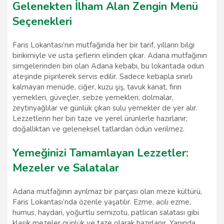
Gelenekten İlham Alan Zengin Menü
Seçenekleri
Faris Lokantası’nın mutfağında her bir tarif, yılların bilgi
birikimiyle ve usta şeflerin elinden çıkar. Adana mutfağının
simgelerinden biri olan Adana kebabı, bu lokantada odun
ateşinde pişirilerek servis edilir. Sadece kebapla sınırlı
kalmayan menüde, ciğer, kuzu şiş, tavuk kanat, fırın
yemekleri, güveçler, sebze yemekleri, dolmalar,
zeytinyağlılar ve günlük çıkan sulu yemekler de yer alır.
Lezzetlerin her biri taze ve yerel ürünlerle hazırlanır;
doğallıktan ve geleneksel tatlardan ödün verilmez.
Yemeğinizi Tamamlayan Lezzetler:
Mezeler ve Salatalar
Adana mutfağının ayrılmaz bir parçası olan meze kültürü,
Faris Lokantası’nda özenle yaşatılır. Ezme, acılı ezme,
humus, haydari, yoğurtlu semizotu, patlıcan salatası gibi
klasik mezeler günlük ve taze olarak hazırlanır. Yanında