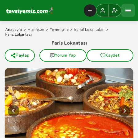
Tavsiyemiz Anasayfa
Anasayfa
>
Hizmetler
>
Yeme-İçme
>
Esnaf Lokantaları
>
Faris Lokantası
Faris Lokantası
Paylaş
Yorum Yap
Kaydet