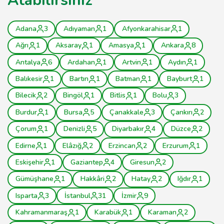
Atabilirsiniz
Adana
3
Adıyaman
1
Afyonkarahisar
1
Ağrı
1
Aksaray
1
Amasya
1
Ankara
8
Antalya
6
Ardahan
1
Artvin
1
Aydın
1
Balıkesir
1
Bartın
1
Batman
1
Bayburt
1
Bilecik
2
Bingöl
1
Bitlis
1
Bolu
3
Burdur
1
Bursa
5
Çanakkale
3
Çankırı
2
Çorum
1
Denizli
5
Diyarbakır
4
Düzce
2
Edirne
1
Elâzığ
2
Erzincan
2
Erzurum
1
Eskişehir
1
Gaziantep
4
Giresun
2
Gümüşhane
1
Hakkâri
2
Hatay
2
Iğdır
1
Isparta
3
İstanbul
31
İzmir
9
Kahramanmaraş
1
Karabük
1
Karaman
2