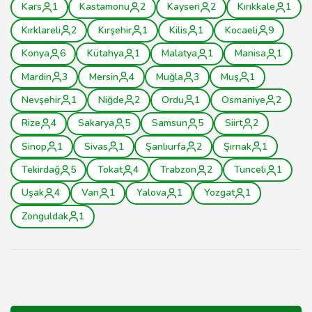
Kars
1
Kastamonu
2
Kayseri
2
Kırıkkale
1
Kırklareli
2
Kırşehir
1
Kilis
1
Kocaeli
9
Konya
6
Kütahya
1
Malatya
1
Manisa
1
Mardin
3
Mersin
4
Muğla
3
Muş
1
Nevşehir
1
Niğde
2
Ordu
1
Osmaniye
2
Rize
4
Sakarya
5
Samsun
5
Siirt
2
Sinop
1
Sivas
1
Şanlıurfa
2
Şırnak
1
Tekirdağ
5
Tokat
4
Trabzon
2
Tunceli
1
Uşak
4
Van
1
Yalova
1
Yozgat
1
Zonguldak
1