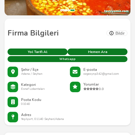
Firma Bilgileri
Bildir
Yol Tarifi Al
Hemen Ara
Whatsapp
Şehir / İlçe
E-posta
Adana / Seyhan
ozgezynp342@gmail.com
Yorumlar
Kategori
0.0
Esnaf Lokantaları
Posta Kodu
01040
Adres
Yeşilyurt, 01140 Seyhan/Adana