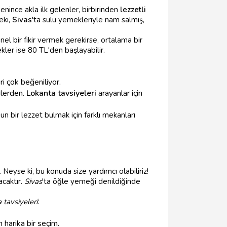
enince akla ilk gelenler, birbirinden
lezzetli
eki,
Sivas
'ta sulu yemekleriyle nam salmış,
el bir fikir vermek gerekirse, ortalama bir
ler ise 80 TL'den başlayabilir.
i çok beğeniliyor.
ilerden.
Lokanta tavsiyeleri
arayanlar için
n bir lezzet bulmak için farklı mekanları
. Neyse ki, bu konuda size yardımcı olabiliriz!
acaktır.
Sivas
'ta öğle yemeği denildiğinde
 tavsiyeleri
:
n harika bir seçim.