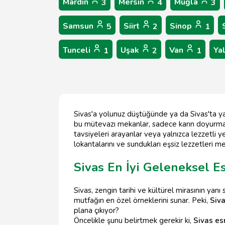
Mardin
Mersin
Muğla
3
4
3
Samsun
Siirt
Sinop
5
2
1
Tunceli
Uşak
Van
Ya
1
2
1
Sivas'a yolunuz düştüğünde ya da Sivas'ta yaş
bu mütevazı mekanlar, sadece karın doyurmak
tavsiyeleri arayanlar veya yalnızca lezzetli y
lokantalarını ve sundukları eşsiz lezzetleri me
Sivas En İyi Geleneksel E
Sivas, zengin tarihi ve kültürel mirasının yanı 
mutfağın en özel örneklerini sunar. Peki,
Siv
plana çıkıyor?
Öncelikle şunu belirtmek gerekir ki,
Sivas es