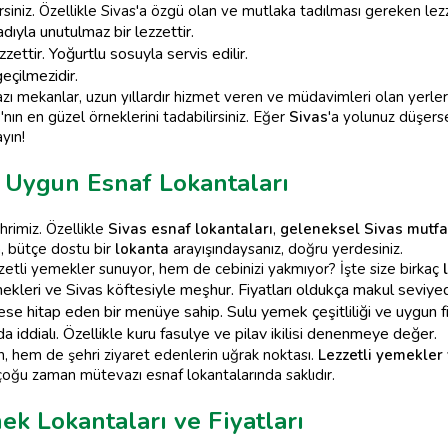
siniz. Özellikle Sivas'a özgü olan ve mutlaka tadılması gereken lezze
adıyla unutulmaz bir lezzettir.
ettir. Yoğurtlu sosuyla servis edilir.
eçilmezidir.
zı mekanlar, uzun yıllardır hizmet veren ve müdavimleri olan yerle
ı
'nın en güzel örneklerini tadabilirsiniz. Eğer
Sivas
'a yolunuz düşers
yın!
 Uygun Esnaf Lokantaları
hrimiz. Özellikle
Sivas esnaf lokantaları
,
geleneksel Sivas mutfa
, bütçe dostu bir
lokanta
arayışındaysanız, doğru yerdesiniz.
etli yemekler sunuyor, hem de cebinizi yakmıyor? İşte size birkaç
kleri ve Sivas köftesiyle meşhur. Fiyatları oldukça makul seviye
hitap eden bir menüye sahip. Sulu yemek çeşitliliği ve uygun fiyatl
iddialı. Özellikle kuru fasulye ve pilav ikilisi denenmeye değer.
n, hem de şehri ziyaret edenlerin uğrak noktası.
Lezzetli yemekler
 çoğu zaman mütevazı esnaf lokantalarında saklıdır.
k Lokantaları ve Fiyatları