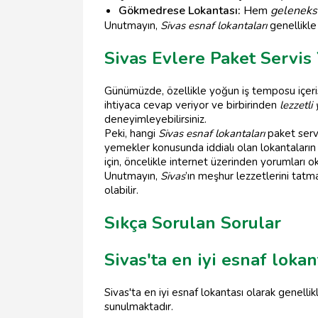
Gökmedrese Lokantası:
Hem
geleneks
Unutmayın,
Sivas esnaf lokantaları
genellikle
Sivas Evlere Paket Servis
Günümüzde, özellikle yoğun iş temposu içeris
ihtiyaca cevap veriyor ve birbirinden
lezzetli
deneyimleyebilirsiniz.
Peki, hangi
Sivas esnaf lokantaları
paket servi
yemekler konusunda iddialı olan lokantaların 
için, öncelikle internet üzerinden yorumları o
Unutmayın,
Sivas
’ın meşhur lezzetlerini tatma
olabilir.
Sıkça Sorulan Sorular
Sivas'ta en iyi esnaf lokan
Sivas'ta en iyi esnaf lokantası olarak genellik
sunulmaktadır.