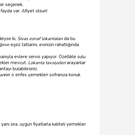
bir seçenek.
fayda var. Afiyet olsun!
Neyse ki,
Sivas esnaf lokantaları
da bu
ğının
eşsiz tatlarını, evinizin rahatlığında
anıyla evlere servis yapıyor. Özellikle sulu
enekler mevcut.
Lokanta tavsiyeleri
arayanlar
tayı bulabilirsiniz.
arı
nın o enfes yemekleri sofranıza konuk
yanı sıra, uygun fiyatlarla kaliteli yemekler