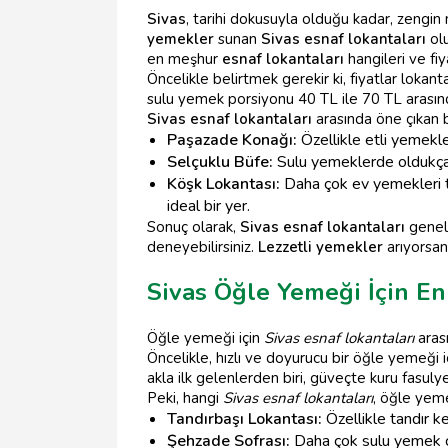
Sivas
, tarihi dokusuyla olduğu kadar, zengin 
yemekler
sunan
Sivas esnaf lokantaları
olu
en meşhur
esnaf lokantaları
hangileri ve fi
Öncelikle belirtmek gerekir ki, fiyatlar loka
sulu yemek porsiyonu 40 TL ile 70 TL arasınd
Sivas esnaf lokantaları
arasında öne çıkan b
Paşazade Konağı:
Özellikle etli yemekle
Selçuklu Büfe:
Sulu yemeklerde oldukça ç
Köşk Lokantası:
Daha çok ev yemekleri ta
ideal bir yer.
Sonuç olarak,
Sivas esnaf lokantaları
genell
deneyebilirsiniz.
Lezzetli yemekler
arıyorsan
Sivas Öğle Yemeği İçin En 
Öğle yemeği için
Sivas esnaf lokantaları
arası
Öncelikle, hızlı ve doyurucu bir öğle yemeği 
akla ilk gelenlerden biri, güveçte kuru fasulye v
Peki, hangi
Sivas esnaf lokantaları
, öğle yeme
Tandırbaşı Lokantası:
Özellikle tandır k
Şehzade Sofrası:
Daha çok sulu yemek çeş