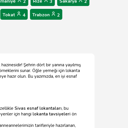
maniye
Rize
Sakarya
2
3
2
Tokat
Trabzon
4
2
hazinesidir! Şehrin dört bir yanına yayılmış
neklerini sunar. Öğle yemeği için lokanta
eye hazır olun. Bu yazımızda, en iyi esnaf
özellikle
Sivas esnaf lokantaları
, bu
yenler için hangi
lokanta tavsiyeleri
ön
nneannelerimizin tarifleriyle hazırlanan,