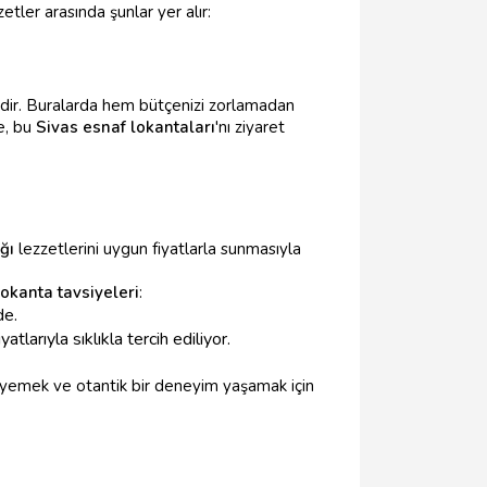
tler arasında şunlar yer alır:
rdir. Buralarda hem bütçenizi zorlamadan
e, bu
Sivas esnaf lokantaları
'nı ziyaret
ğı
lezzetlerini uygun fiyatlarla sunmasıyla
lokanta tavsiyeleri
:
de.
arıyla sıklıkla tercih ediliyor.
yemek ve otantik bir deneyim yaşamak için