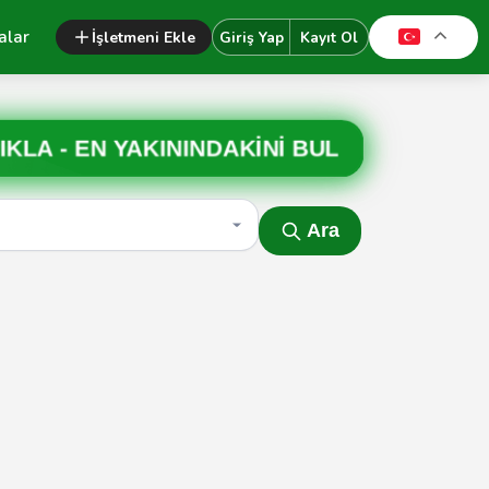
alar
İşletmeni Ekle
Giriş Yap
Kayıt Ol
IKLA -
EN YAKININDAKİNİ BUL
Ara