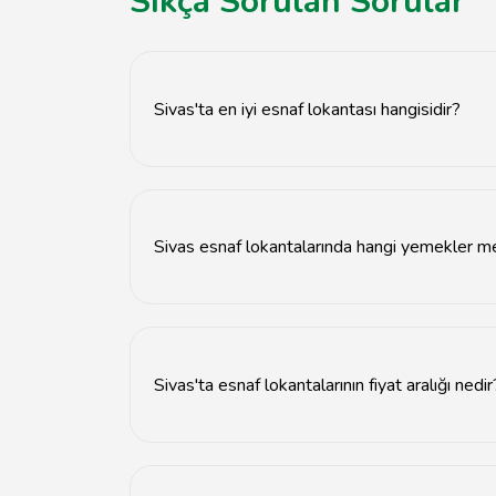
Sıkça Sorulan Sorular
Sivas'ta en iyi esnaf lokantası hangisidir?
Sivas'ta en iyi esnaf lokantası olarak 'Kebapçı 
Sivas esnaf lokantalarında hangi yemekler m
Sivas esnaf lokantalarında özellikle Sivas kö
Sivas'ta esnaf lokantalarının fiyat aralığı nedir
Sivas'ta esnaf lokantalarının fiyatları genelli