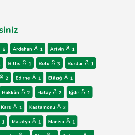
siniz
Ardahan
Artvin
6
1
1
Bitlis
Bolu
Burdur
1
1
3
1
Edirne
Elâzığ
2
1
1
Hakkâri
Hatay
Iğdır
2
2
1
Kars
Kastamonu
1
2
Malatya
Manisa
1
1
1