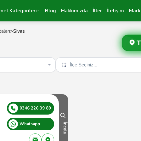
met Kategorileri
Blog
Hakkımızda
İller
İletişim
Mark
aları
>
Sivas
T
İlçe seçin
0346 226 39 89
Whatsapp
İncele