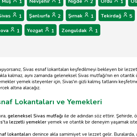
Muş
Nevşehir
Niğde
Ordu
Os
1
1
2
1
Sivas
Şanlıurfa
Şırnak
Tekirdağ
1
2
1
5
lova
Yozgat
Zonguldak
1
1
1
ıyorsanız, Sivas esnaf lokantaları keşfedilmeyi bekleyen bir lezzet 
la kalmaz, aynı zamanda geleneksel Sivas mutfağı'nın en otantik ör
emekler yemek isteyenler için, Sivas'ın gizli kalmış tatlarını keşfetm
rcek altına alacağız.
snaf Lokantaları ve Yemekleri
sıra,
geleneksel Sivas mutfağı
ile de adından söz ettirir. Şehirde, 
as
'ta
lezzetli yemekler
yemek ve otantik bir deneyim yaşamak iste
naf lokantaları
denince akla samimiyet ve lezzet gelir. Buralarda, a