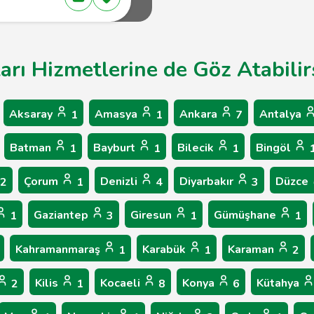
arı Hizmetlerine de Göz Atabilir
Aksaray
Amasya
Ankara
Antalya
1
1
7
Batman
Bayburt
Bilecik
Bingöl
1
1
1
Çorum
Denizli
Diyarbakır
Düzce
2
1
4
3
Gaziantep
Giresun
Gümüşhane
1
3
1
1
Kahramanmaraş
Karabük
Karaman
1
1
2
Kilis
Kocaeli
Konya
Kütahya
2
1
8
6