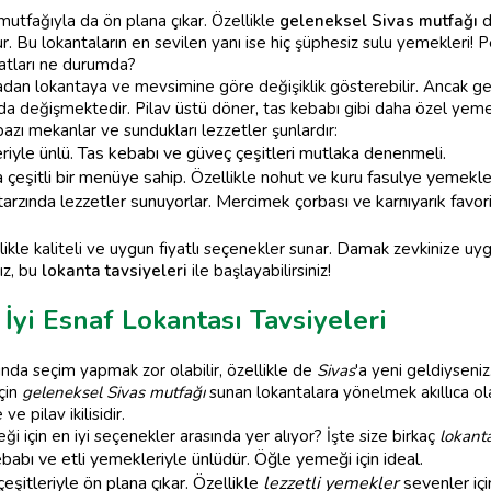
mutfağıyla da ön plana çıkar. Özellikle
geleneksel Sivas mutfağı
d
r. Bu lokantaların en sevilen yanı ise hiç şüphesiz sulu yemekleri! P
yatları ne durumda?
ntadan lokantaya ve mevsimine göre değişiklik gösterebilir. Ancak gen
a değişmektedir. Pilav üstü döner, tas kebabı gibi daha özel yemek
azı mekanlar ve sundukları lezzetler şunlardır:
riyle ünlü. Tas kebabı ve güveç çeşitleri mutlaka denenmeli.
eşitli bir menüye sahip. Özellikle nohut ve kuru fasulye yemekler
rzında lezzetler sunuyorlar. Mercimek çorbası ve karnıyarık favor
ikle kaliteli ve uygun fiyatlı seçenekler sunar. Damak zevkinize uygu
ız, bu
lokanta tavsiyeleri
ile başlayabilirsiniz!
İyi Esnaf Lokantası Tavsiyeleri
nda seçim yapmak zor olabilir, özellikle de
Sivas
'a yeni geldiyseniz
için
geleneksel Sivas mutfağı
sunan lokantalara yönelmek akıllıca ol
e pilav ikilisidir.
ği için en iyi seçenekler arasında yer alıyor? İşte size birkaç
lokanta
ebabı ve etli yemekleriyle ünlüdür. Öğle yemeği için ideal.
itleriyle ön plana çıkar. Özellikle
lezzetli yemekler
sevenler içi