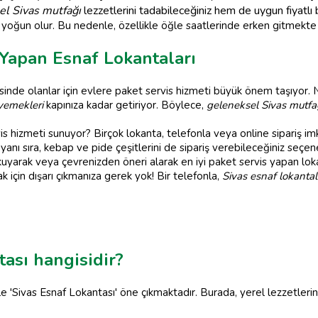
el Sivas mutfağı
lezzetlerini tadabileceğiniz hem de uygun fiyatlı 
 yoğun olur. Bu nedenle, özellikle öğle saatlerinde erken gitmekte 
 Yapan Esnaf Lokantaları
inde olanlar için evlere paket servis hizmeti büyük önem taşıyor. 
 yemekleri
kapınıza kadar getiriyor. Böylece,
geleneksel Sivas mutfa
s hizmeti sunuyor? Birçok lokanta, telefonla veya online sipariş imk
yanı sıra, kebap ve pide çeşitlerini de sipariş verebileceğiniz seç
kuyarak veya çevrenizden öneri alarak en iyi paket servis yapan lokan
k için dışarı çıkmanıza gerek yok! Bir telefonla,
Sivas esnaf lokantal
tası hangisidir?
le 'Sivas Esnaf Lokantası' öne çıkmaktadır. Burada, yerel lezzetlerin 