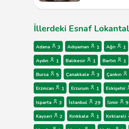
İllerdeki Esnaf Lokantal
Adana
Adıyaman
Ağrı
3
1
1
Aydın
Balıkesir
Bartın
1
1
1
Bursa
Çanakkale
Çankırı
5
3
Erzincan
Erzurum
Eskişehir
1
1
Isparta
İstanbul
İzmir
3
29
9
Kayseri
Kırıkkale
Kırklareli
2
1