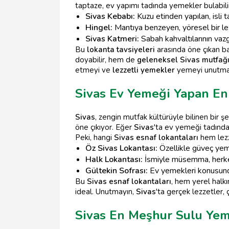
taptaze, ev yapımı tadında yemekler bulabilir
Sivas Kebabı:
Kuzu etinden yapılan, isli t
Hingel:
Mantıya benzeyen, yöresel bir lezz
Sivas Katmeri:
Sabah kahvaltılarının vazg
Bu
lokanta tavsiyeleri
arasında öne çıkan ba
doyabilir, hem de
geleneksel Sivas mutfağ
etmeyi ve
lezzetli yemekler
yemeyi unutma
Sivas Ev Yemeği Yapan En
Sivas
, zengin mutfak kültürüyle bilinen bir şe
öne çıkıyor. Eğer
Sivas
'ta ev yemeği tadında
Peki, hangi
Sivas esnaf lokantaları
hem lezz
Öz Sivas Lokantası:
Özellikle güveç yeme
Halk Lokantası:
İsmiyle müsemma, herkese 
Gültekin Sofrası:
Ev yemekleri konusunda 
Bu
Sivas esnaf lokantaları
, hem yerel halkı
ideal. Unutmayın,
Sivas
'ta gerçek lezzetler,
Sivas En Meşhur Sulu Yeme