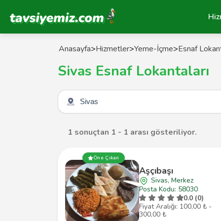
Tavsiyemiz Anasayfa
Hiz
Anasayfa
>
Hizmetler
>
Yeme-İçme
>
Esnaf Lokant
Sivas Esnaf Lokantaları
Şehir seçin
1 sonuçtan 1 - 1 arası gösteriliyor.
Öne Çıkan
Aşçıbaşı
Sivas, Merkez
Posta Kodu: 58030
0.0 (0)
Fiyat Aralığı: 100,00 ₺ -
300,00 ₺