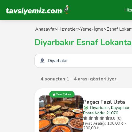
Tavsiyemiz Anasayfa
Hiz
Anasayfa
>
Hizmetler
>
Yeme-İçme
>
Esnaf Lokant
Diyarbakır Esnaf Lokanta
Şehir seçin
4 sonuçtan 1 - 4 arası gösteriliyor.
Öne Çıkan
Paçacı Fazıl Usta
Diyarbakır, Kayapınar
Posta Kodu: 21070
0.0 (0)
Fiyat Aralığı: 100,00 ₺ -
200,00 ₺