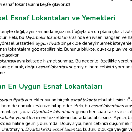
i esnaf lokantalarını keşfe çıkıyoruz!
sel Esnaf Lokantaları ve Yemekleri
likleriyle değil, aynı zamanda eşsiz mutfağıyla da ön plana çıkar. Dol
lur. Peki, bu
Diyarbakır lokantaları
arasında en iyileri hangileri ve 
 yöresel lezzetleri
uygun fiyatlı
bir şekilde deneyimlemek isteyenler i
 sunan lokantalara göz atabilirsiniz. Bununla birlikte, duvaklı pilav 
ı
olacaktır.
lokantası
aynı kalitede hizmet sunmaz. Bu nedenle, özellikle yerel 
 Sonuç olarak, doğru
esnaf lokantası
seçimiyle, hem cebinizi yorma
niz.
an En Uygun Esnaf Lokantaları
uygun fiyatlı
yemekler sunan birçok
esnaf lokantası
bulabilirsiniz. 
z hem de damak zevkinize hitap eder. Peki, bu
esnaf lokantaları
aras
manlaşmış bazı
Diyarbakır lokantaları
, günün her saati taze ve sıcak
yarbakır yemekleri
nin en lezzetlilerini burada bulabilirsiniz. Ayrıca, b
 gözdesi haline gelmiş durumda. Dolayısıyla, hem cebinizi düşünme
. Unutmayın,
Diyarbakır'da esnaf lokantası
kültürü oldukça yaygın 