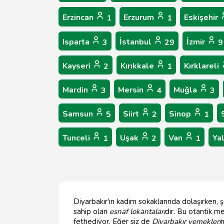
Erzincan
Erzurum
Eskişehir
1
1
Isparta
İstanbul
İzmir
3
29
9
Kayseri
Kırıkkale
Kırklareli
2
1
Mardin
Mersin
Muğla
3
4
3
Samsun
Siirt
Sinop
5
2
1
Tunceli
Uşak
Van
Ya
1
2
1
Diyarbakır'ın kadim sokaklarında dolaşırken,
sahip olan
esnaf lokantaları
dır. Bu otantik m
fethediyor. Eğer siz de
Diyarbakır yemekleri
n