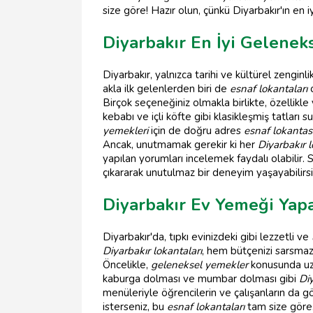
size göre! Hazır olun, çünkü Diyarbakır'ın en iy
Diyarbakır En İyi Gelenek
Diyarbakır, yalnızca tarihi ve kültürel zengin
akla ilk gelenlerden biri de
esnaf lokantaları
o
Birçok seçeneğiniz olmakla birlikte, özellikle
kebabı ve içli köfte gibi klasikleşmiş tatları
yemekleri
için de doğru adres
esnaf lokantas
Ancak, unutmamak gerekir ki her
Diyarbakır 
yapılan yorumları incelemek faydalı olabilir.
çıkararak unutulmaz bir deneyim yaşayabilirsi
Diyarbakır Ev Yemeği Yap
Diyarbakır'da, tıpkı evinizdeki gibi lezzetli ve
Diyarbakır lokantaları
, hem bütçenizi sarsma
Öncelikle,
geleneksel yemekler
konusunda uz
kaburga dolması ve mumbar dolması gibi
Di
menüleriyle öğrencilerin ve çalışanların da
isterseniz, bu
esnaf lokantaları
tam size göre