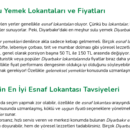
 Yemek Lokantaları ve Fiyatları
elen yerler genellikle
esnaf lokantaları
oluyor. Çünkü bu
lokantalar
er sunuyorlar. Peki, Diyarbakır'daki en meşhur sulu yemek
Diyarbak
r yemekleri
denilince akla sadece kebap gelmemeli. Birçok
esnaf l
i köfte, lebeniye çorbası, tirit ve mumbar dolması gibi yöresel lezzet
, genel olarak porsiyon başına 50 TL ile 150 TL arasında değişiyor
turistik veya popüler
Diyarbakır lokantalarında
fiyatlar biraz daha y
likle fiyat performans dengesinin oldukça iyi olduğunu söyleyebilir
k gerekiyor! Özellikle
geleneksel yemekler
konusunda uzmanlaşm
n En İyi Esnaf Lokantası Tavsiyeleri
da seçim yapmak zor olabilir, özellikle de
esnaf lokantası
arayışınd
nusunda uzmanlaşmış, köklü ve
uygun fiyatlı
seçeneklere yönelmek 
er
sunar.
yorsanız, hızlı servis veren ve merkezi konumda bulunan
Diyarbakır e
ı doyurabilir, hem de yöresel lezzetleri tadabilirsiniz. Birçok
Diyarba