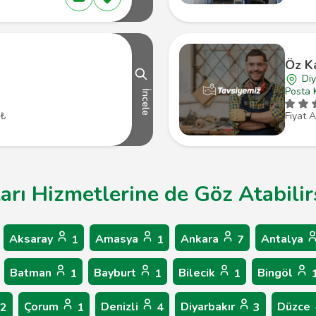
Öz K
Diy
Posta 
İncele
 ₺
Fiyat A
arı Hizmetlerine de Göz Atabilir
Aksaray
Amasya
Ankara
Antalya
1
1
7
Batman
Bayburt
Bilecik
Bingöl
1
1
1
Çorum
Denizli
Diyarbakır
Düzce
2
1
4
3