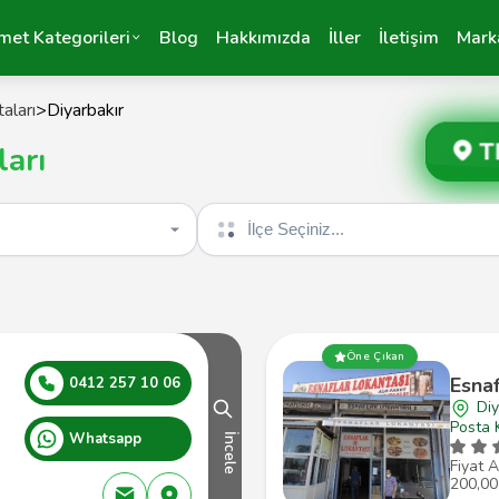
met Kategorileri
Blog
Hakkımızda
İller
İletişim
Mark
aları
>
Diyarbakır
T
ları
İlçe seçin
Öne Çıkan
Esnaf
0412 257 10 06
Diy
Posta 
Whatsapp
İncele
Fiyat A
200,00