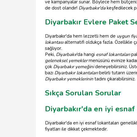
ve kampanyalar sunar. Böylece hem bütçenizi k
de dost olandır!
Diyarbakır'da
keşfedilecek 
Diyarbakır Evlere Paket S
Diyarbakır'da hem lezzetli hem de
uygun fiya
lokantası
alternatifi oldukça fazla. Özellikl
sağlıyor.
Peki,
Diyarbakır
’da hangi
esnaf lokantaları
pak
geleneksel yemekler
menüsünü evinize kadar 
çok
Diyarbakır yemeğini
deneyebilirsiniz. Üst
bazı
Diyarbakır lokantaları
belirli tutarın üze
Diyarbakır yemeklerinin
tadını çıkarabilirsiniz.
Sıkça Sorulan Sorular
Diyarbakır'da en iyi esna
Diyarbakır'da en iyi esnaf lokantaları genell
fiyatları ile dikkat çekmektedir.