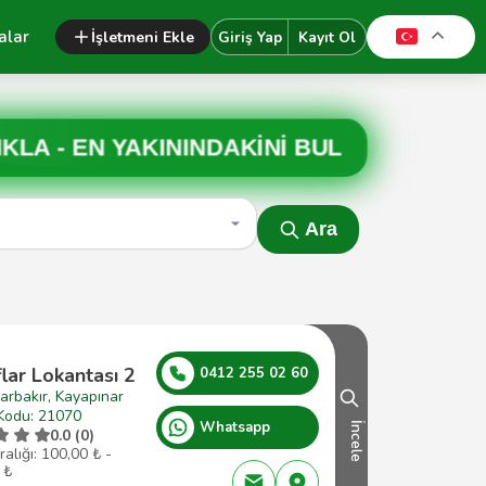
alar
İşletmeni Ekle
Giriş Yap
Kayıt Ol
IKLA -
EN YAKININDAKİNİ BUL
Ara
lar Lokantası 2
0412 255 02 60
arbakır, Kayapınar
Kodu: 21070
Whatsapp
İncele
0.0 (0)
ralığı: 100,00 ₺ -
 ₺