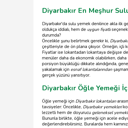
Diyarbakır En Meşhur Sulu
Diyarbakır'da sulu yemek denilince akla ilk g
oldukça iddialı, hem de
uygun fiyatlı
seçenekl
durumda?
Öncelikle şunu belirtmek gerekir ki,
Diyarbakı
çeşitleriyle de ön plana çıkıyor. Örneğin, içl
Fiyatlar ise lokantadan lokantaya değişse de
menüler daha da ekonomik olabilirken, daha 
porsiyon büyüklüğü dikkate alındığında, genel
yakalamak için
esnaf lokantalarından
şaşmama
gerçek yüzünü yansıtıyor.
Diyarbakır Öğle Yemeği İçi
Öğle yemeği için
Diyarbakır lokantaları
arasın
tavsiyeler: Öncelikle,
Diyarbakır yemekleri
ko
lezzetli hem de doyurucu
geleneksel yemekl
Bununla birlikte, öğle yemeği için acele edi
değerlendirebilirsiniz. Buralarda hem karnınız