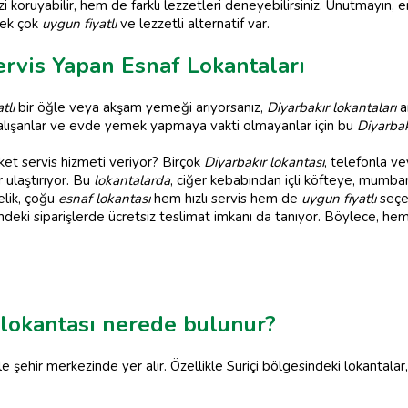
oruyabilir, hem de farklı lezzetleri deneyebilirsiniz. Unutmayın, e
pek çok
uygun fiyatlı
ve lezzetli alternatif var.
ervis Yapan Esnaf Lokantaları
tlı
bir öğle veya akşam yemeği arıyorsanız,
Diyarbakır lokantaları
a
e çalışanlar ve evde yemek yapmaya vakti olmayanlar için bu
Diyarbak
et servis hizmeti veriyor? Birçok
Diyarbakır lokantası
, telefonla ve
ulaştırıyor. Bu
lokantalarda
, ciğer kebabından içli köfteye, mumb
elik, çoğu
esnaf lokantası
hem hızlı servis hem de
uygun fiyatlı
seçen
rindeki siparişlerde ücretsiz teslimat imkanı da tanıyor. Böylece, 
f lokantası nerede bulunur?
ikle şehir merkezinde yer alır. Özellikle Suriçi bölgesindeki lokanta