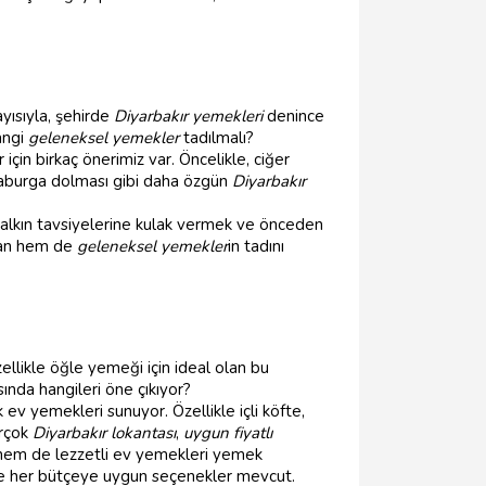
ayısıyla, şehirde
Diyarbakır yemekleri
denince
hangi
geleneksel yemekler
tadılmalı?
çin birkaç önerimiz var. Öncelikle, ciğer
ve kaburga dolması gibi daha özgün
Diyarbakır
halkın tavsiyelerine kulak vermek ve önceden
dan hem de
geleneksel yemekler
in tadını
Özellikle öğle yemeği için ideal olan bu
ında hangileri öne çıkıyor?
 ev yemekleri sunuyor. Özellikle içli köfte,
irçok
Diyarbakır lokantası
,
uygun fiyatlı
k hem de lezzetli ev yemekleri yemek
ve her bütçeye uygun seçenekler mevcut.