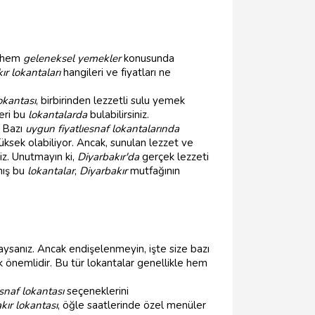
, hem
geleneksel yemekler
konusunda
ır lokantaları
hangileri ve fiyatları ne
okantası
, birbirinden lezzetli sulu yemek
leri bu
lokantalarda
bulabilirsiniz.
. Bazı
uygun fiyatlı
esnaf lokantalarında
üksek olabiliyor. Ancak, sunulan lezzet ve
iz. Unutmayın ki,
Diyarbakır'da
gerçek lezzeti
ış bu
lokantalar
,
Diyarbakır
mutfağının
aysanız. Ancak endişelenmeyin, işte size bazı
önemlidir. Bu tür lokantalar genellikle hem
snaf lokantası
seçeneklerini
kır lokantası
, öğle saatlerinde özel menüler