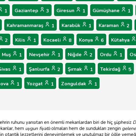
Gaziantep
Giresun
Gümüşhane
1
3
1
1
Kahramanmaraş
Karabük
Karaman
1
1
2
Kilis
Kocaeli
Konya
Kütahya
2
1
8
6
Muş
Nevşehir
Niğde
Ordu
Os
1
1
2
1
Sivas
Şanlıurfa
Şırnak
Tekirdağ
1
2
1
5
lova
Yozgat
Zonguldak
1
1
1
 şehrin ruhunu yansıtan en önemli mekanlardan biri de hiç şüphesiz
D
ekanlar, hem
uygun fiyatlı
olmaları hem de sundukları zengin
gelene
in otantik lezzetlerini deneyimlemek ve unutulmaz bir öğle yemeğ