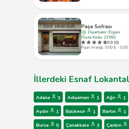
Paşa Sofrası
Diyarbakır, Ergani
Posta Kodu: 21950
0.0 (0)
Fiyat Aralığı: 0,00 ₺ - 0,00
İllerdeki Esnaf Lokantal
Adana
Adıyaman
Ağrı
3
1
1
Aydın
Balıkesir
Bartın
1
1
1
Bursa
Çanakkale
Çankırı
5
3