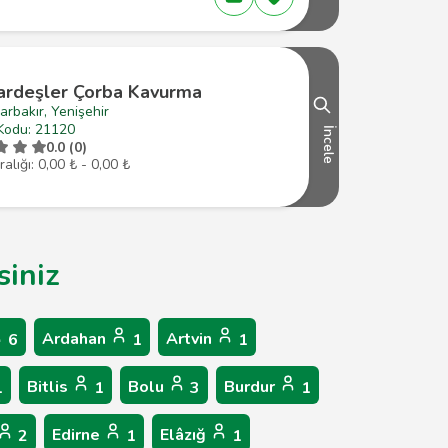
ardeşler Çorba Kavurma
arbakır, Yenişehir
Kodu: 21120
İncele
0.0 (0)
ralığı: 0,00 ₺ - 0,00 ₺
siniz
Ardahan
Artvin
6
1
1
Bitlis
Bolu
Burdur
1
1
3
1
Edirne
Elâzığ
2
1
1