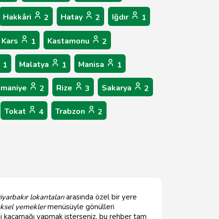
Hakkâri
Hatay
Iğdır
2
2
1
Kars
Kastamonu
1
2
Malatya
Manisa
1
1
1
maniye
Rize
Sakarya
2
3
2
Tokat
Trabzon
4
2
iyarbakır lokantaları
arasında özel bir yere
ksel yemekler
menüsüyle gönülleri
i kaçamağı yapmak isterseniz, bu rehber tam