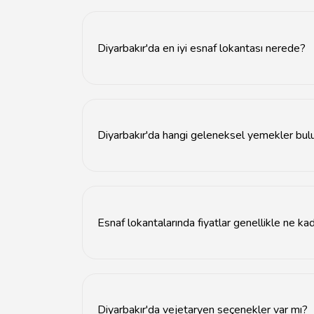
Diyarbakır'da en iyi esnaf lokantası nerede?
Diyarbakır'da en iyi esnaf lokantaları genellikl
Diyarbakır'da hangi geleneksel yemekler bul
Diyarbakır'da kebap, ciğer, kaburga dolması ve
Esnaf lokantalarında fiyatlar genellikle ne ka
Diyarbakır'daki esnaf lokantalarında fiyatlar 
Diyarbakır'da vejetaryen seçenekler var mı?