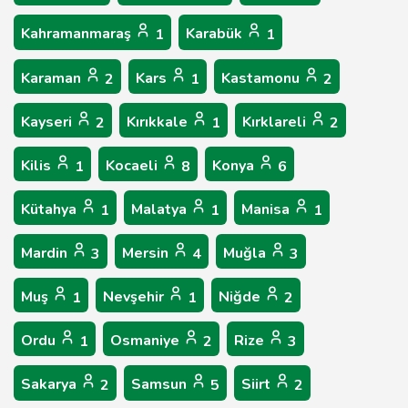
Kahramanmaraş
Karabük
1
1
Karaman
Kars
Kastamonu
2
1
2
Kayseri
Kırıkkale
Kırklareli
2
1
2
Kilis
Kocaeli
Konya
1
8
6
Kütahya
Malatya
Manisa
1
1
1
Mardin
Mersin
Muğla
3
4
3
Muş
Nevşehir
Niğde
1
1
2
Ordu
Osmaniye
Rize
1
2
3
Sakarya
Samsun
Siirt
2
5
2