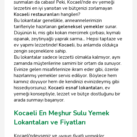
sunmaları da cabası! Peki, Kocaeli'nde ev yemeği
lezzetini en iyi yansıtan ve bütçenizi zorlamayan
Kocaeli restauranları
hangileri?
Bu lokantalar genellikle, anneannelerimizin
tarifleriyle hazırlanan
geleneksel yemekler
sunar.
Düşünün ki, mis gibi kokan mercimek çorbası, kıymalı
ıspanak, zeytinyağlı yaprak sarma... Hepsi taptaze ve
ev yapımı lezzetinde!
Kocaeli
, bu anlamda oldukça
zengin seçeneklere sahip.
Bu lokantalar sadece lezzetli olmakla kalmıyor, aynı
zamanda müşterilerine samimi bir ortam da sunuyor.
Evinize gelen misafirlerinize ikram eder gibi, özenle
hazırlanmış yemekler servis ediliyor. Böylece hem
karnınız doyuyor hem de kendinizi evinizdeymiş gibi
hissediyorsunuz.
Kocaeli esnaf lokantaları
, ev
yemeği konseptiyle, lezzet ve bütçe dostluğunu bir
arada sunmayı başarıyor.
Kocaeli En Meşhur Sulu Yemek
Lokantaları ve Fiyatları
Kocaeli'ndeyseniz ve
uygun fiyatlı yemekler