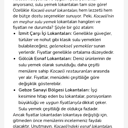
arıyorsanız, sulu yemek lokantaları tam size göre!
Özellikle
Kocaeli esnaf lokantaları
, hem lezzetli hem
de bütçe dostu seçenekler sunuyor. Peki,
Kocaeli'nin
en meşhur sulu yemek
lokantaları hangileri ve
fiyatları ne durumda? Şöyle bir göz atalım:
İzmit Çarşı İçi Lokantaları:
Genellikle güveçler,
türlüler ve nohut gibi klasik sulu yemekleri
bulabileceğiniz,
geleneksel yemekler
sunan
yerlerdir. Fiyatlar genellikle ortalama düzeydedir.
Gölcük Esnaf Lokantaları:
Deniz ürünlerinin de
sulu yemek olarak sunulduğu, daha çeşitli
menülere sahip
Kocaeli restauranları
arasında
yer alır. Fiyatlar, menüdeki çeşitliliğe göre
değişiklik gösterebilir.
Gebze Sanayi Bölgesi Lokantaları:
İşçi
kesimine hitap eden bu lokantalar, porsiyonların
büyüklüğü ve
uygun fiyatlarıyla
dikkat çeker.
Sulu yemek çeşitliliği de oldukça fazladır.
Ancak fiyatlar lokantadan lokantaya değiştiği için,
gitmeden önce menülerini incelemeniz faydalı
olacaktır. Unutmayın,
Kocaeli'ndeki esnaf lokantaları
,