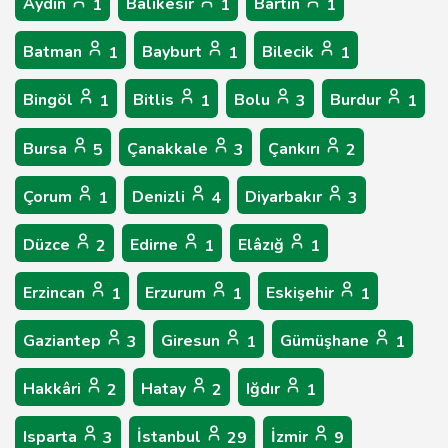
Aydın
Balıkesir
Bartın
1
1
1
Batman
Bayburt
Bilecik
1
1
1
Bingöl
Bitlis
Bolu
Burdur
1
1
3
1
Bursa
Çanakkale
Çankırı
5
3
2
Çorum
Denizli
Diyarbakır
1
4
3
Düzce
Edirne
Elâzığ
2
1
1
Erzincan
Erzurum
Eskişehir
1
1
1
Gaziantep
Giresun
Gümüşhane
3
1
1
Hakkâri
Hatay
Iğdır
2
2
1
Isparta
İstanbul
İzmir
3
29
9