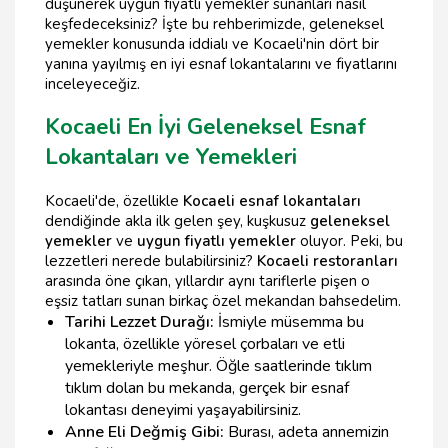
düşünerek uygun fiyatlı yemekler sunanları nasıl
keşfedeceksiniz? İşte bu rehberimizde, geleneksel
yemekler konusunda iddialı ve Kocaeli'nin dört bir
yanına yayılmış en iyi esnaf lokantalarını ve fiyatlarını
inceleyeceğiz.
Kocaeli En İyi Geleneksel Esnaf
Lokantaları ve Yemekleri
Kocaeli'de, özellikle
Kocaeli esnaf lokantaları
dendiğinde akla ilk gelen şey, kuşkusuz
geleneksel
yemekler
ve
uygun fiyatlı yemekler
oluyor. Peki, bu
lezzetleri nerede bulabilirsiniz?
Kocaeli restoranları
arasında öne çıkan, yıllardır aynı tariflerle pişen o
eşsiz tatları sunan birkaç özel mekandan bahsedelim.
Tarihi Lezzet Durağı:
İsmiyle müsemma bu
lokanta, özellikle yöresel çorbaları ve etli
yemekleriyle meşhur. Öğle saatlerinde tıklım
tıklım dolan bu mekanda, gerçek bir esnaf
lokantası deneyimi yaşayabilirsiniz.
Anne Eli Değmiş Gibi:
Burası, adeta annemizin