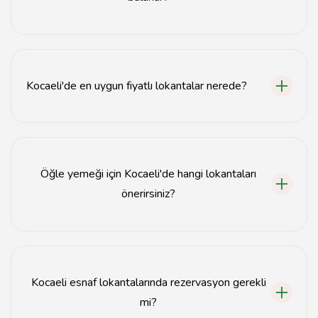
Kocaeli esnaf lokantalarında genellikle zeytinyağlılar,
çorbalar, kebaplar ve ev yemekleri gibi geleneksel Türk
mutfağı lezzetleri bulunur.
Kocaeli'de en uygun fiyatlı lokantalar nerede?
Kocaeli'de uygun fiyatlı lokantalar genellikle şehir
merkezinde ve sanayi bölgelerinde yer almaktadır.
Öğle yemeği için Kocaeli'de hangi lokantaları
önerirsiniz?
Kocaeli'de öğle yemeği için tercih edilebilecek
lokantalar arasında Kocaeli Esnaf Lokantası ve Uygun
Fiyatlı Yemek Lokantası bulunmaktadır.
Kocaeli esnaf lokantalarında rezervasyon gerekli
mi?