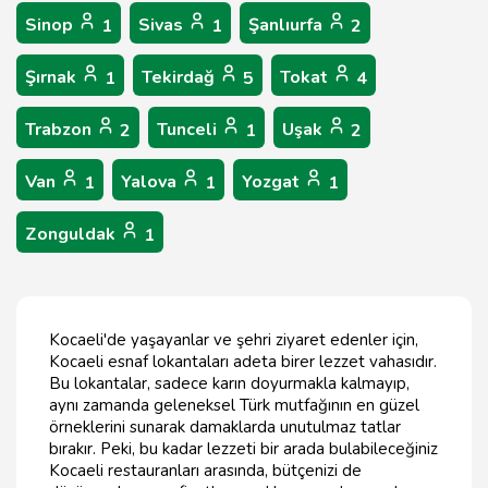
Sinop
Sivas
Şanlıurfa
1
1
2
Şırnak
Tekirdağ
Tokat
1
5
4
Trabzon
Tunceli
Uşak
2
1
2
Van
Yalova
Yozgat
1
1
1
Zonguldak
1
Kocaeli'de yaşayanlar ve şehri ziyaret edenler için,
Kocaeli esnaf lokantaları adeta birer lezzet vahasıdır.
Bu lokantalar, sadece karın doyurmakla kalmayıp,
aynı zamanda geleneksel Türk mutfağının en güzel
örneklerini sunarak damaklarda unutulmaz tatlar
bırakır. Peki, bu kadar lezzeti bir arada bulabileceğiniz
Kocaeli restauranları arasında, bütçenizi de