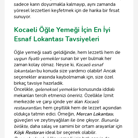
sadece karın doyurmakla kalmayıp, aynı zamanda
yöresel lezzetleri keşfetmek için de harika bir fırsat
sunuyor.
Kocaeli Öğle Yemeği İçin En İyi
Esnaf Lokantası Tavsiyeleri
Öğle yemeği saati geldiğinde, hem lezzetli hem de
uygun fiyatlı yemekler
sunan bir yer bulmak her
zaman kolay olmaz. Neyse ki,
Kocaeli esnaf
lokantaları
bu konuda size yardımcı olabilir! Ancak
seçenekler arasında kaybolmamak için, size özel
birkaç tavsiye hazırladık.
Öncelikle,
geleneksel yemekler
konusunda iddialı
mekanları tercih etmenizi öneririz. Özellikle İzmit
merkezde ve çarşı içinde yer alan
Kocaeli
restaurantları
, hem çeşitlilik hem de lezzet açısından
oldukça tatmin edici. Örneğin,
Mercan Lokantası
,
güveçleri ve zeytinyağlıları ile öne çıkıyor.
Bununla
birlikte
, daha salaş ve samimi bir ortam arayanlar için
Köşk Restoran
ideal bir seçenek olabilir.