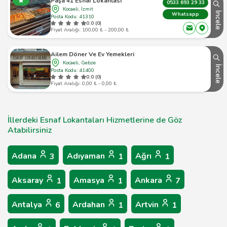
Paşa 41 Esnaf Lokantası
0533 693 29 33
Kocaeli, İzmit
İncele
Whatsapp
Posta Kodu: 41310
0.0 (0)
Fiyat Aralığı: 100,00 ₺ - 200,00 ₺
Ailem Döner Ve Ev Yemekleri
Kocaeli, Gebze
İncele
Posta Kodu: 41400
0.0 (0)
Fiyat Aralığı: 0,00 ₺ - 0,00 ₺
İllerdeki Esnaf Lokantaları Hizmetlerine de Göz
Atabilirsiniz
Adana
Adıyaman
Ağrı
3
1
1
Aksaray
Amasya
Ankara
1
1
7
Antalya
Ardahan
Artvin
6
1
1