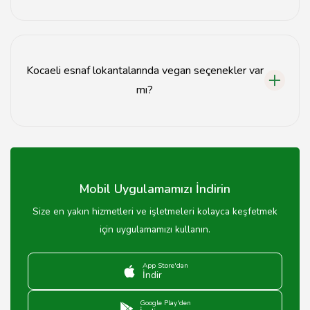
Çoğu Kocaeli esnaf lokantasında rezervasyon gerekli
değildir, ancak yoğun saatlerde yer bulmak için
önceden aramak faydalı olabilir.
Kocaeli esnaf lokantalarında vegan seçenekler var
mı?
Evet, bazı Kocaeli esnaf lokantalarında vegan
seçenekler ve sebze yemekleri bulunmaktadır.
Mobil Uygulamamızı İndirin
Size en yakın hizmetleri ve işletmeleri kolayca keşfetmek
için uygulamamızı kullanın.
App Store'dan
İndir
Google Play'den