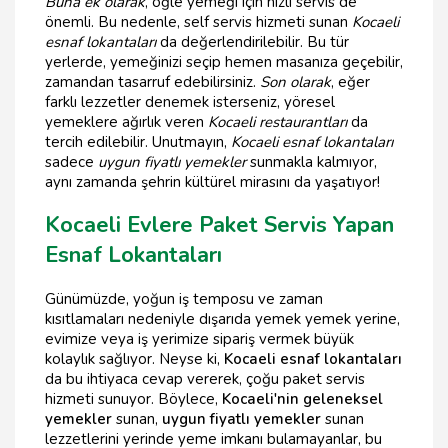
Buna ek olarak
, öğle yemeği için hızlı servis de
önemli. Bu nedenle, self servis hizmeti sunan
Kocaeli
esnaf lokantaları
da değerlendirilebilir. Bu tür
yerlerde, yemeğinizi seçip hemen masanıza geçebilir,
zamandan tasarruf edebilirsiniz.
Son olarak
, eğer
farklı lezzetler denemek isterseniz, yöresel
yemeklere ağırlık veren
Kocaeli restaurantları
da
tercih edilebilir. Unutmayın,
Kocaeli esnaf lokantaları
sadece
uygun fiyatlı yemekler
sunmakla kalmıyor,
aynı zamanda şehrin kültürel mirasını da yaşatıyor!
Kocaeli Evlere Paket Servis Yapan
Esnaf Lokantaları
Günümüzde, yoğun iş temposu ve zaman
kısıtlamaları nedeniyle dışarıda yemek yemek yerine,
evimize veya iş yerimize sipariş vermek büyük
kolaylık sağlıyor. Neyse ki,
Kocaeli esnaf lokantaları
da bu ihtiyaca cevap vererek, çoğu paket servis
hizmeti sunuyor. Böylece,
Kocaeli'nin geleneksel
yemekler
sunan,
uygun fiyatlı yemekler
sunan
lezzetlerini yerinde yeme imkanı bulamayanlar, bu