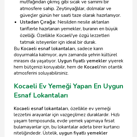
mutfağından çıkmış gibi sıcak ve samimi bir
atmosfere sahip. Zeytinyağlılar, dolmalar ve
güveçler günün her saati taze olarak hazırlanıyor.
Ustadan Çırağa:
Nesilden nesile aktarılan
tariflerle hazırlanan yemekler, buranın en büyük
özelliği. Özellikle Kocaeli'ye özgü lezzetleri
tatmak isteyenler için ideal bir durak.
Bu
Kocaeli esnaf lokantaları
, sadece karın
doyurmakla kalmıyor, aynı zamanda şehrin kültürel
mirasını da yaşatıyor.
Uygun fiyatlı yemekler
yiyerek
hem bütçenizi koruyabilir, hem de
Kocaeli
'nin otantik
atmosferini soluyabilirsiniz.
Kocaeli Ev Yemeği Yapan En Uygun
Esnaf Lokantaları
Kocaeli esnaf lokantaları
, özellikle ev yemeği
lezzetini arayanlar için vazgeçilmez duraklardır. Hızlı
yaşam temposunda, evde yemek yapmaya fırsat
bulamayanlar için, bu lokantalar adeta birer kurtarıcı
niteliğindedir. Üstelik,
uygun fiyatlı yemekler