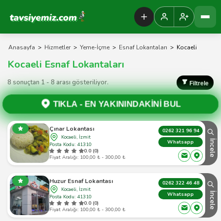
Tavsiyemiz Anasayfa
Anasayfa
>
Hizmetler
>
Yeme-İçme
>
Esnaf Lokantaları
>
Kocaeli
Kocaeli Esnaf Lokantaları
8 sonuçtan 1 - 8 arası gösteriliyor.
Filtrele
TIKLA -
EN YAKININDAKİNİ BUL
Çınar Lokantası
0262 321 96 94
Kocaeli, İzmit
İncele
Whatsapp
Posta Kodu: 41310
0.0 (0)
Fiyat Aralığı: 100,00 ₺ - 300,00 ₺
Huzur Esnaf Lokantası
0262 322 46 48
Kocaeli, İzmit
İncele
Whatsapp
Posta Kodu: 41310
0.0 (0)
Fiyat Aralığı: 100,00 ₺ - 300,00 ₺