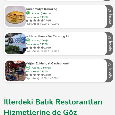
Güler Midye Kokoreç
Adana, Çukurova
İncele
Posta Kodu: 01360
0.0 (0)
Fiyat Aralığı: 0,00 ₺ - 0,00 ₺
Besler Hazır Yemek Ve Catering Hizmetleri
Adana, Yüreğir
İncele
Posta Kodu: 01358
0.0 (0)
Fiyat Aralığı: 0,00 ₺ - 0,00 ₺
Yağlar Et Mangal Gastronomi
Adana, Çukurova
İncele
Posta Kodu: 01360
0.0 (0)
Fiyat Aralığı: 0,00 ₺ - 0,00 ₺
İllerdeki Balık Restorantları
Hizmetlerine de Göz