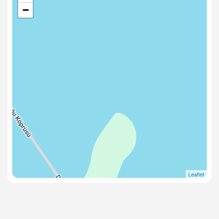
−
Leaflet