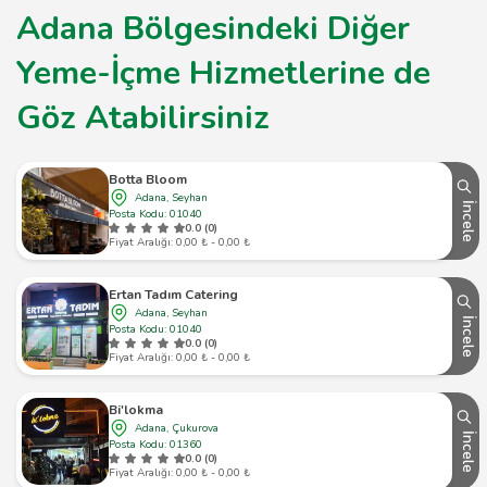
Adana Bölgesindeki Diğer
Yeme-İçme Hizmetlerine de
Göz Atabilirsiniz
Botta Bloom
Adana, Seyhan
İncele
Posta Kodu: 01040
0.0 (0)
Fiyat Aralığı: 0,00 ₺ - 0,00 ₺
Ertan Tadım Catering
Adana, Seyhan
İncele
Posta Kodu: 01040
0.0 (0)
Fiyat Aralığı: 0,00 ₺ - 0,00 ₺
Bi'lokma
Adana, Çukurova
İncele
Posta Kodu: 01360
0.0 (0)
Fiyat Aralığı: 0,00 ₺ - 0,00 ₺