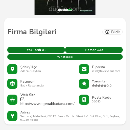
Firma Bilgileri
Bildir
Yol Tarifi Al
Hemen Ara
Whatsapp
Şehir / İlçe
E-posta
Adana / Seyhan
info@tavsiyemiz.com
Yorumlar
Kategori
0.0
Balık Restorantları
Web Site
Posta Kodu
01040
http://www.egebalikadana.com/
Adres
Yenibaraj Mahallesi, 68012. Sokak Damla Sitesi 2-1 D:A Blok, D: 1, Seyhan,
01150 Adana