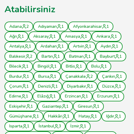
Atabilirsiniz
Adana
2
Adıyaman
1
Afyonkarahisar
1
Ağrı
1
Aksaray
1
Amasya
1
Ankara
1
Antalya
1
Ardahan
1
Artvin
1
Aydın
1
Balıkesir
2
Bartın
1
Batman
1
Bayburt
1
Bilecik
1
Bingöl
1
Bitlis
1
Bolu
1
Burdur
1
Bursa
1
Çanakkale
2
Çankırı
1
Çorum
1
Denizli
1
Diyarbakır
1
Düzce
1
Edirne
1
Elâzığ
1
Erzincan
1
Erzurum
1
Eskişehir
1
Gaziantep
1
Giresun
1
Gümüşhane
1
Hakkâri
1
Hatay
1
Iğdır
1
Isparta
1
İstanbul
3
İzmir
1