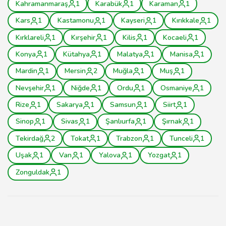
Kahramanmaraş
1
Karabük
1
Karaman
1
Kars
1
Kastamonu
1
Kayseri
1
Kırıkkale
1
Kırklareli
1
Kırşehir
1
Kilis
1
Kocaeli
1
Konya
1
Kütahya
1
Malatya
1
Manisa
1
Mardin
1
Mersin
2
Muğla
1
Muş
1
Nevşehir
1
Niğde
1
Ordu
1
Osmaniye
1
Rize
1
Sakarya
1
Samsun
1
Siirt
1
Sinop
1
Sivas
1
Şanlıurfa
1
Şırnak
1
Tekirdağ
2
Tokat
1
Trabzon
1
Tunceli
1
Uşak
1
Van
1
Yalova
1
Yozgat
1
Zonguldak
1