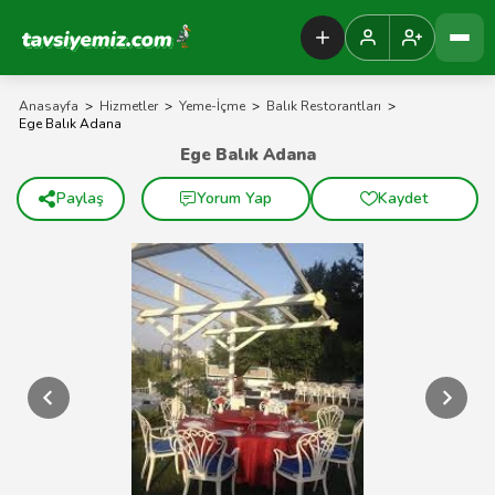
Tavsiyemiz Anasayfa
Anasayfa
>
Hizmetler
>
Yeme-İçme
>
Balık Restorantları
>
Ege Balık Adana
Ege Balık Adana
Paylaş
Yorum Yap
Kaydet