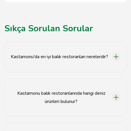
Sıkça Sorulan Sorular
Kastamonu'da en iyi balık restoranları nerelerdir?
Kastamonu'da en iyi balık restoranları arasında X
Restoran, Y Lokantası ve Z Balık Evi bulunmaktadır.
Kastamonu balık restoranlarında hangi deniz
ürünleri bulunur?
Kastamonu balık restoranlarında taze balık, kalamar,
ahtapot ve karides gibi çeşitli deniz ürünleri