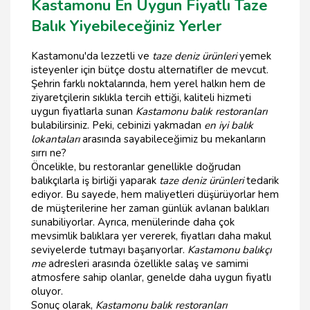
Kastamonu En Uygun Fiyatlı Taze
Balık Yiyebileceğiniz Yerler
Kastamonu'da lezzetli ve
taze deniz ürünleri
yemek
isteyenler için bütçe dostu alternatifler de mevcut.
Şehrin farklı noktalarında, hem yerel halkın hem de
ziyaretçilerin sıklıkla tercih ettiği, kaliteli hizmeti
uygun fiyatlarla sunan
Kastamonu balık restoranları
bulabilirsiniz. Peki, cebinizi yakmadan
en iyi balık
lokantaları
arasında sayabileceğimiz bu mekanların
sırrı ne?
Öncelikle, bu restoranlar genellikle doğrudan
balıkçılarla iş birliği yaparak
taze deniz ürünleri
tedarik
ediyor. Bu sayede, hem maliyetleri düşürüyorlar hem
de müşterilerine her zaman günlük avlanan balıkları
sunabiliyorlar. Ayrıca, menülerinde daha çok
mevsimlik balıklara yer vererek, fiyatları daha makul
seviyelerde tutmayı başarıyorlar.
Kastamonu balıkçı
me
adresleri arasında özellikle salaş ve samimi
atmosfere sahip olanlar, genelde daha uygun fiyatlı
oluyor.
Sonuç olarak,
Kastamonu balık restoranları