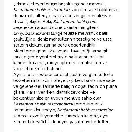
çekmek isteyenler için birçok seçenek mevcut.
Kastamonu balık restoranları
, yörenin taze balıkları ve
deniz mahsulleriyle hazırlanan zengin menüleriyle
dikkat çekiyor. Peki,
Kastamonu balıkçı me
seçenekleri arasında öne çıkanlar hangileri?
En iyi balık lokantaları
genellikle mevsimlik balık
çeşitliliğine, deniz mahsullerinin tazeliğine ve usta
şeflerin dokunuşlarına göre değerlendirilir.
Menülerde genellikle ızgara, tava, buğulama gibi
farklı pişirme yöntemleriyle hazırlanan balıklar,
karides, kalamar, midye gibi deniz mahsulleri ve
yöresel mezeler bulunur.
Ayrıca, bazı restoranlar özel soslar ve garnitürlerle
lezzetlerini bir adım öteye taşırken, bazıları ise sade
ve geleneksel tariflerle balığın doğal tadını ön plana
çıkarır. Karar verirken, damak zevkinize ve
beklentilerinize en uygun menüye sahip olan
Kastamonu balık restoranlarını
tercih etmeniz
önemlidir. Unutmayın,
Kastamonu balık restoranları
sadece lezzetli yemekler sunmakla kalmaz, aynı
zamanda keyifli bir deneyim yaşatmayı hedefler.