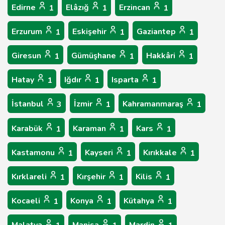
Edirne
Elâzığ
Erzincan
1
1
1
Erzurum
Eskişehir
Gaziantep
1
1
1
Giresun
Gümüşhane
Hakkâri
1
1
1
Hatay
Iğdır
Isparta
1
1
1
İstanbul
İzmir
Kahramanmaraş
3
1
1
Karabük
Karaman
Kars
1
1
1
Kastamonu
Kayseri
Kırıkkale
1
1
1
Kırklareli
Kırşehir
Kilis
1
1
1
Kocaeli
Konya
Kütahya
1
1
1