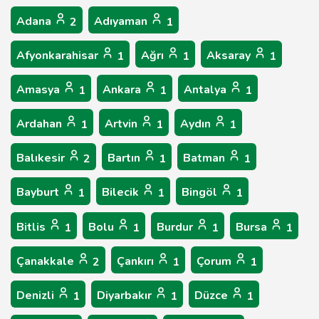
Adana
Adıyaman
2
1
Afyonkarahisar
Ağrı
Aksaray
1
1
1
Amasya
Ankara
Antalya
1
1
1
Ardahan
Artvin
Aydın
1
1
1
Balıkesir
Bartın
Batman
2
1
1
Bayburt
Bilecik
Bingöl
1
1
1
Bitlis
Bolu
Burdur
Bursa
1
1
1
1
Çanakkale
Çankırı
Çorum
2
1
1
Denizli
Diyarbakır
Düzce
1
1
1