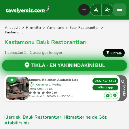
Tavsiyemiz Anasayfa
Anasayfa
>
Hizmetler
>
Yeme-İçme
>
Balık Restorantları
>
Kastamonu
Kastamonu Balık Restorantları
1 sonuçtan 1 - 1 arası gösteriliyor.
Filtrele
TIKLA -
EN YAKININDAKİNİ BUL
Kastamonu Baldiran Alabalik Lokantasi
0532 717 62 11
Kastamonu, Merkez
İncele
Whatsapp
Posta Kodu: 37100
0.0 (0)
Fiyat Aralığı: 100,00 ₺ - 300,00 ₺
İllerdeki Balık Restorantları Hizmetlerine de Göz
Atabilirsiniz