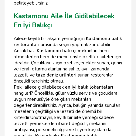
belirleyebilirsiniz.
Kastamonu Aile İle Gidilebilecek
En İyi Balıkçı
Ailece keyifli bir akşam yemeği için
Kastamonu balık
restoranları
arasında seçim yapmak zor olabilir.
Ancak bazı
Kastamonu balıkçı me
kanları, hem
atmosferleri hem de menüleriyle özellikle aileler için
idealdir. Çocuklarınız için özel seçenekler sunan, geniş
ve ferah oturma alanlarına sahip, aynı zamanda
lezzetli ve
taze deniz ürünleri
sunan restoranlar
öncelikli tercihiniz olmalı.
Peki, ailece gidilebilecek
en iyi balık lokantaları
hangileri? Öncelikle, güler yüzlü servis ve çocuklara
uygun menüsüyle öne çıkan mekanları
değerlendirebilirsiniz. Ayrıca, balığın yanında sunulan
mezelerin çeşitliliği ve lezzeti de önemli bir
kriterdir.Unutmayın, keyifli bir aile yemeği sadece
lezzetli yemeklerden ibaret değildir; mekanın
ambiyansı, personelin ilgisi ve hijyen koşulları da
önemlidir. Bu nedenle,
Kastamonu balık