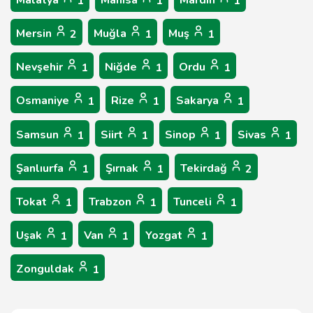
Malatya
Manisa
Mardin
1
1
1
Mersin
Muğla
Muş
2
1
1
Nevşehir
Niğde
Ordu
1
1
1
Osmaniye
Rize
Sakarya
1
1
1
Samsun
Siirt
Sinop
Sivas
1
1
1
1
Şanlıurfa
Şırnak
Tekirdağ
1
1
2
Tokat
Trabzon
Tunceli
1
1
1
Uşak
Van
Yozgat
1
1
1
Zonguldak
1