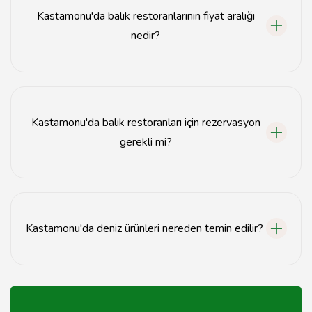
sunulmaktadır.
Kastamonu'da balık restoranlarının fiyat aralığı
nedir?
Kastamonu'daki balık restoranlarının fiyatları genellikle
kişi başı 50 TL'den başlayıp 200 TL'ye kadar
çıkmaktadır.
Kastamonu'da balık restoranları için rezervasyon
gerekli mi?
Özellikle hafta sonları ve tatil dönemlerinde
Kastamonu'daki balık restoranları için rezervasyon
yaptırmak önerilir.
Kastamonu'da deniz ürünleri nereden temin edilir?
Kastamonu'daki balık restoranları, taze deniz ürünlerini
yerel balıkçılardan ve deniz ürünleri tedarikçilerinden
temin etmektedir.