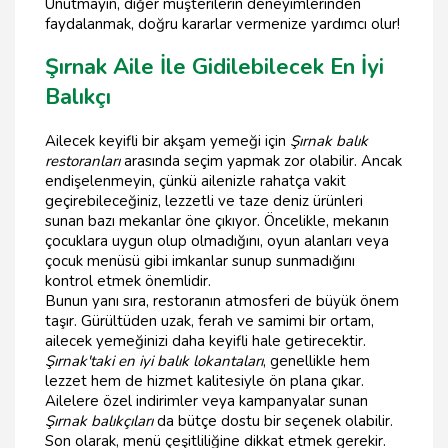
Unutmayın, diğer müşterilerin deneyimlerinden
faydalanmak, doğru kararlar vermenize yardımcı olur!
Şırnak Aile İle Gidilebilecek En İyi
Balıkçı
Ailecek keyifli bir akşam yemeği için
Şırnak balık
restoranları
arasında seçim yapmak zor olabilir. Ancak
endişelenmeyin, çünkü ailenizle rahatça vakit
geçirebileceğiniz, lezzetli ve taze deniz ürünleri
sunan bazı mekanlar öne çıkıyor. Öncelikle, mekanın
çocuklara uygun olup olmadığını, oyun alanları veya
çocuk menüsü gibi imkanlar sunup sunmadığını
kontrol etmek önemlidir.
Bunun yanı sıra, restoranın atmosferi de büyük önem
taşır. Gürültüden uzak, ferah ve samimi bir ortam,
ailecek yemeğinizi daha keyifli hale getirecektir.
Şırnak'taki en iyi balık lokantaları
, genellikle hem
lezzet hem de hizmet kalitesiyle ön plana çıkar.
Ailelere özel indirimler veya kampanyalar sunan
Şırnak balıkçıları
da bütçe dostu bir seçenek olabilir.
Son olarak, menü çeşitliliğine dikkat etmek gerekir.