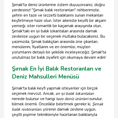
Şırnak'ta deniz ürünlerine özlem duyuyorsanız, doğru
yerdesiniz! "Şırnak balık restoranları" rehberimizle,
şehrin en taze ve lezzetli balıklarını sunan mekanları
keşfetmeye hazır olun. İster ailenizle keyifli bir akşam
yemeği, ister romantik bir kaçamak arayışında olun,
Şırnak'taki en iyi balık lokantaları arasında damak
zevkinize uygun bir seçenek mutlaka bulacaksınız. Bu
yazımızda, Şırnak balıkçıları arasında öne çıkanları,
menülerini, fiyatlarını ve en önemlisi, müşteri
yorumlarını detaylı bir şekilde inceleyeceğiz. Şırnak'ta
unutulmaz bir balık ziyafeti için okumaya devam edin!
Şırnak En İyi Balık Restoranları ve
Deniz Mahsulleri Menüsü
Şırnak'ta balık keyfi yapmak isteyenler için birçok
seçenek mevcut. Ancak,
en iyi balık lokantaları
nerede bulunur ve hangi
taze deniz ürünleri
sunulur,
bilmek önemli. Öncelikle belirtmek gerekir ki,
Şırnak
balık restoranları
, yörenin damak zevkine uygun,
çeşitli pişirme teknikleriyle hazırlanan balıklarıyla