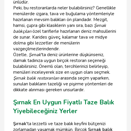
ünlüdür.
Peki, bu restoranlarda neler bulabilirsiniz? Genellikle
menülerde ızgara, tava ve buğulama yöntemleriyle
hazırlanan mevsim balıkları ön plandadır. Mezgit,
hamsi, çupra gibi klasiklerin yanı sıra, bazı
Şırnak
balıkçıları
özel tariflerle hazırlanan deniz mahsullerini
de sunar. Karides güveç, kalamar tava ve midye
dolma gibi lezzetler de menülerin
vazgeçilmezlerindendir.
Özetle,
Şırnak
'ta deniz ürünlerine düşkünseniz,
damak tadınıza uygun birçok restoran seçeneği
bulabilirsiniz. Önemli olan, tercihlerinizi belirleyip,
menüleri inceleyerek size en uygun olanı seçmek.
Şırnak balık restoranları
arasında seçim yaparken,
sunulan balıkların tazeliği ve pişirme yöntemleri de
dikkate alınması gereken unsurlardır.
Şırnak En Uygun Fiyatlı Taze Balık
Yiyebileceğiniz Yerler
Şırnak
'ta lezzetli ve taze balık keyfini bütçenizi
zorlamadan yaşamak mümkün. Birçok
Şırnak balık