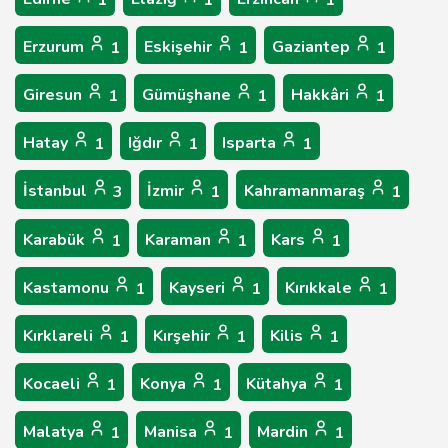
1
1
1
Erzurum
Eskişehir
Gaziantep
1
1
1
Giresun
Gümüşhane
Hakkâri
1
1
1
Hatay
Iğdır
Isparta
1
1
1
İstanbul
İzmir
Kahramanmaraş
3
1
1
Karabük
Karaman
Kars
1
1
1
Kastamonu
Kayseri
Kırıkkale
1
1
1
Kırklareli
Kırşehir
Kilis
1
1
1
Kocaeli
Konya
Kütahya
1
1
1
Malatya
Manisa
Mardin
1
1
1