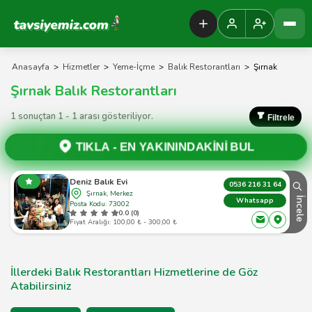
Tavsiyemiz Anasayfa
Anasayfa
>
Hizmetler
>
Yeme-İçme
>
Balık Restorantları
>
Şırnak
Şırnak Balık Restorantları
1 sonuçtan 1 - 1 arası gösteriliyor.
Filtrele
TIKLA -
EN YAKININDAKİNİ BUL
Deniz Balık Evi
0536 216 31 64
Şırnak, Merkez
İncele
Whatsapp
Posta Kodu: 73002
0.0 (0)
Fiyat Aralığı: 100,00 ₺ - 300,00 ₺
İllerdeki Balık Restorantları Hizmetlerine de Göz
Atabilirsiniz