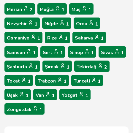
Mersin
Muğla
Muş
2
1
1
Nevşehir
Niğde
Ordu
1
1
1
Osmaniye
Rize
Sakarya
1
1
1
Samsun
Siirt
Sinop
Sivas
1
1
1
1
Şanlıurfa
Şırnak
Tekirdağ
1
1
2
Tokat
Trabzon
Tunceli
1
1
1
Uşak
Van
Yozgat
1
1
1
Zonguldak
1