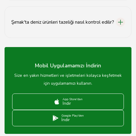
Özellikle hafta sonları yoğunluk nedeniyle rezervasyon
yapmanız önerilir.
Şırnak'ta deniz ürünleri tazeliği nasıl kontrol edilir?
Deniz ürünlerinin tazeliğini kontrol etmek için gözlerinin
parlaklığına ve kokusuna dikkat edilmelidir.
Mobil Uygulamamızı İndirin
Size en yakın hizmetleri ve işletmeleri kolayca keşfetmek
için uygulamamızı kullanın.
App Store'dan
İndir
Google Play'den
İndir