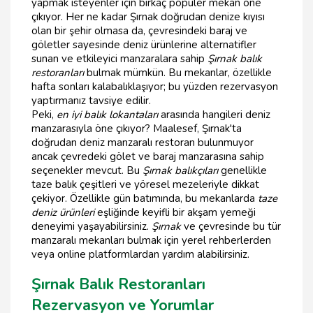
yapmak isteyenler için birkaç popüler mekan öne
çıkıyor. Her ne kadar Şırnak doğrudan denize kıyısı
olan bir şehir olmasa da, çevresindeki baraj ve
göletler sayesinde deniz ürünlerine alternatifler
sunan ve etkileyici manzaralara sahip
Şırnak balık
restoranları
bulmak mümkün. Bu mekanlar, özellikle
hafta sonları kalabalıklaşıyor; bu yüzden rezervasyon
yaptırmanız tavsiye edilir.
Peki,
en iyi balık lokantaları
arasında hangileri deniz
manzarasıyla öne çıkıyor? Maalesef, Şırnak'ta
doğrudan deniz manzaralı restoran bulunmuyor
ancak çevredeki gölet ve baraj manzarasına sahip
seçenekler mevcut. Bu
Şırnak balıkçıları
genellikle
taze balık çeşitleri ve yöresel mezeleriyle dikkat
çekiyor. Özellikle gün batımında, bu mekanlarda
taze
deniz ürünleri
eşliğinde keyifli bir akşam yemeği
deneyimi yaşayabilirsiniz.
Şırnak
ve çevresinde bu tür
manzaralı mekanları bulmak için yerel rehberlerden
veya online platformlardan yardım alabilirsiniz.
Şırnak Balık Restoranları
Rezervasyon ve Yorumlar