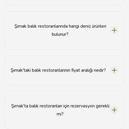
Şırnak'ta en iyi balık restoranları arasında Balıkçı Ahmet,
Deniz Lezzetleri ve Taze Balık Sofrası bulunmaktadır.
Şırnak balık restoranlarında hangi deniz ürünleri
bulunur?
Şırnak balık restoranlarında taze levrek, çipura, karides
ve kalamar gibi çeşitli deniz ürünleri bulunmaktadır.
Şırnak'taki balık restoranlarının fiyat aralığı nedir?
Şırnak'taki balık restoranlarının fiyatları genellikle 50
TL'den başlayıp 200 TL'ye kadar çıkmaktadır.
Şırnak'ta balık restoranları için rezervasyon gerekli
mi?