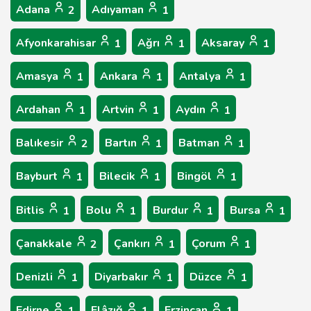
Adana
Adıyaman
2
1
Afyonkarahisar
Ağrı
Aksaray
1
1
1
Amasya
Ankara
Antalya
1
1
1
Ardahan
Artvin
Aydın
1
1
1
Balıkesir
Bartın
Batman
2
1
1
Bayburt
Bilecik
Bingöl
1
1
1
Bitlis
Bolu
Burdur
Bursa
1
1
1
1
Çanakkale
Çankırı
Çorum
2
1
1
Denizli
Diyarbakır
Düzce
1
1
1
Edirne
Elâzığ
Erzincan