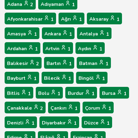
Adana
Adıyaman
2
1
Afyonkarahisar
Ağrı
Aksaray
1
1
1
Amasya
Ankara
Antalya
1
1
1
Ardahan
Artvin
Aydın
1
1
1
Balıkesir
Bartın
Batman
2
1
1
Bayburt
Bilecik
Bingöl
1
1
1
Bitlis
Bolu
Burdur
Bursa
1
1
1
1
Çanakkale
Çankırı
Çorum
2
1
1
Denizli
Diyarbakır
Düzce
1
1
1
Edirne
Elâzığ
Erzincan