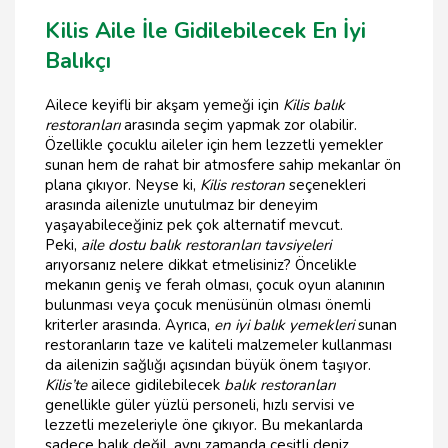
Kilis Aile İle Gidilebilecek En İyi
Balıkçı
Ailece keyifli bir akşam yemeği için
Kilis balık
restoranları
arasında seçim yapmak zor olabilir.
Özellikle çocuklu aileler için hem lezzetli yemekler
sunan hem de rahat bir atmosfere sahip mekanlar ön
plana çıkıyor. Neyse ki,
Kilis restoran
seçenekleri
arasında ailenizle unutulmaz bir deneyim
yaşayabileceğiniz pek çok alternatif mevcut.
Peki,
aile dostu balık restoranları tavsiyeleri
arıyorsanız nelere dikkat etmelisiniz? Öncelikle
mekanın geniş ve ferah olması, çocuk oyun alanının
bulunması veya çocuk menüsünün olması önemli
kriterler arasında. Ayrıca,
en iyi balık yemekleri
sunan
restoranların taze ve kaliteli malzemeler kullanması
da ailenizin sağlığı açısından büyük önem taşıyor.
Kilis’te
ailece gidilebilecek
balık restoranları
genellikle güler yüzlü personeli, hızlı servisi ve
lezzetli mezeleriyle öne çıkıyor. Bu mekanlarda
sadece balık değil, aynı zamanda çeşitli deniz