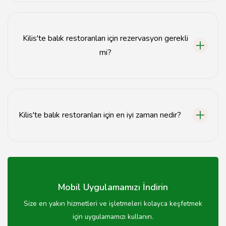
Kilis'teki balık restoranlarında fiyatlar genellikle 50
TL'den başlayıp 200 TL'ye kadar çıkmaktadır.
Kilis'te balık restoranları için rezervasyon gerekli
mi?
Özellikle hafta sonları, Kilis'teki popüler balık
restoranları için rezervasyon yapılması önerilir.
Kilis'te balık restoranları için en iyi zaman nedir?
Kilis'te balık restoranlarını ziyaret etmek için yaz ayları
ve akşam saatleri en ideal zamandır.
Mobil Uygulamamızı İndirin
Size en yakın hizmetleri ve işletmeleri kolayca keşfetmek
için uygulamamızı kullanın.