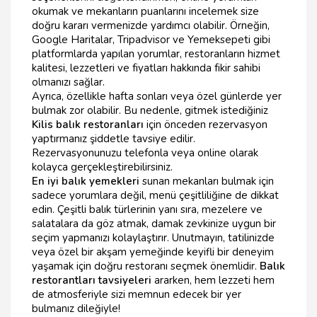
okumak ve mekanların puanlarını incelemek size
doğru kararı vermenizde yardımcı olabilir. Örneğin,
Google Haritalar, Tripadvisor ve Yemeksepeti gibi
platformlarda yapılan yorumlar, restoranların hizmet
kalitesi, lezzetleri ve fiyatları hakkında fikir sahibi
olmanızı sağlar.
Ayrıca, özellikle hafta sonları veya özel günlerde yer
bulmak zor olabilir. Bu nedenle, gitmek istediğiniz
Kilis balık restoranları
için önceden rezervasyon
yaptırmanız şiddetle tavsiye edilir.
Rezervasyonunuzu telefonla veya online olarak
kolayca gerçekleştirebilirsiniz.
En iyi balık yemekleri
sunan mekanları bulmak için
sadece yorumlara değil, menü çeşitliliğine de dikkat
edin. Çeşitli balık türlerinin yanı sıra, mezelere ve
salatalara da göz atmak, damak zevkinize uygun bir
seçim yapmanızı kolaylaştırır. Unutmayın, tatilinizde
veya özel bir akşam yemeğinde keyifli bir deneyim
yaşamak için doğru restoranı seçmek önemlidir.
Balık
restorantları tavsiyeleri
ararken, hem lezzeti hem
de atmosferiyle sizi memnun edecek bir yer
bulmanız dileğiyle!