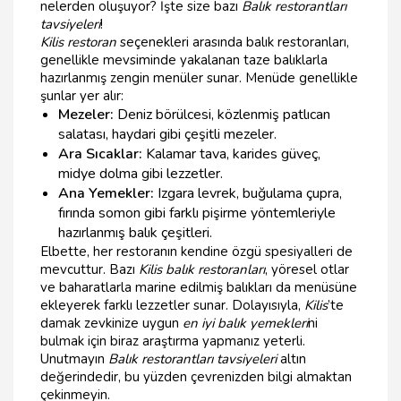
nelerden oluşuyor? İşte size bazı
Balık restorantları
tavsiyeleri
!
Kilis restoran
seçenekleri arasında balık restoranları,
genellikle mevsiminde yakalanan taze balıklarla
hazırlanmış zengin menüler sunar. Menüde genellikle
şunlar yer alır:
Mezeler:
Deniz börülcesi, közlenmiş patlıcan
salatası, haydari gibi çeşitli mezeler.
Ara Sıcaklar:
Kalamar tava, karides güveç,
midye dolma gibi lezzetler.
Ana Yemekler:
Izgara levrek, buğulama çupra,
fırında somon gibi farklı pişirme yöntemleriyle
hazırlanmış balık çeşitleri.
Elbette, her restoranın kendine özgü spesiyalleri de
mevcuttur. Bazı
Kilis balık restoranları
, yöresel otlar
ve baharatlarla marine edilmiş balıkları da menüsüne
ekleyerek farklı lezzetler sunar. Dolayısıyla,
Kilis
’te
damak zevkinize uygun
en iyi balık yemekleri
ni
bulmak için biraz araştırma yapmanız yeterli.
Unutmayın
Balık restorantları tavsiyeleri
altın
değerindedir, bu yüzden çevrenizden bilgi almaktan
çekinmeyin.