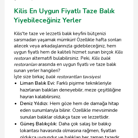
Kilis En Uygun Fiyatlı Taze Balık
Yiyebileceğiniz Yerler
Kilis'te taze ve lezzetli balık keyfini bütçenizi
sarsmadan yaşamak mümkün! Özellikle hafta sonları
ailecek veya arkadaşlarınızla gidebileceğiniz, hem
uygun fiyatlı hem de kaliteli hizmet sunan birçok
Kilis
restoran
alternatifi bulabilirsiniz. Peki,
Kilis balık
restoranları
arasında en uygun fiyatlı ve taze balık
sunan yerler hangileri?
İşte size birkaç
balık restorantları tavsiyesi
:
Liman Balık Evi:
Farklı pişirme teknikleriyle
hazırlanan balıkları deneyebilir, meze çeşitliliğine
hayran kalabilirsiniz.
Deniz Yıldızı:
Hem göze hem de damağa hitap
eden sunumlarıyla bilinir. Özellikle mevsiminde
sunulan balıklar oldukça taze ve lezzetlidir.
Güneş Balıkçılık:
Daha çok salaş bir balıkçı
lokantası havasında olmasına rağmen, fiyatları
oldukça uygundur ve balıkları her zaman tazedir.