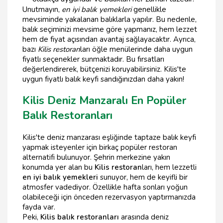
Unutmayın,
en iyi balık yemekleri
genellikle
mevsiminde yakalanan balıklarla yapılır. Bu nedenle,
balık seçiminizi mevsime göre yapmanız, hem lezzet
hem de fiyat açısından avantaj sağlayacaktır. Ayrıca,
bazı
Kilis restoran
ları öğle menülerinde daha uygun
fiyatlı seçenekler sunmaktadır. Bu fırsatları
değerlendirerek, bütçenizi koruyabilirsiniz. Kilis'te
uygun fiyatlı balık keyfi sandığınızdan daha yakın!
Kilis Deniz Manzaralı En Popüler
Balık Restoranları
Kilis'te deniz manzarası eşliğinde taptaze balık keyfi
yapmak isteyenler için birkaç popüler restoran
alternatifi bulunuyor. Şehrin merkezine yakın
konumda yer alan bu
Kilis restoran
ları, hem lezzetli
en iyi balık yemekleri
sunuyor, hem de keyifli bir
atmosfer vadediyor. Özellikle hafta sonları yoğun
olabileceği için önceden rezervasyon yaptırmanızda
fayda var.
Peki,
Kilis balık restoranları
arasında deniz