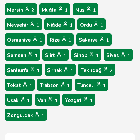
Mersin
Muğla
Muş
2
1
1
Nevşehir
Niğde
Ordu
1
1
1
Osmaniye
Rize
Sakarya
1
1
1
Samsun
Siirt
Sinop
Sivas
1
1
1
1
Şanlıurfa
Şırnak
Tekirdağ
1
1
2
Tokat
Trabzon
Tunceli
1
1
1
Uşak
Van
Yozgat
1
1
1
Zonguldak
1