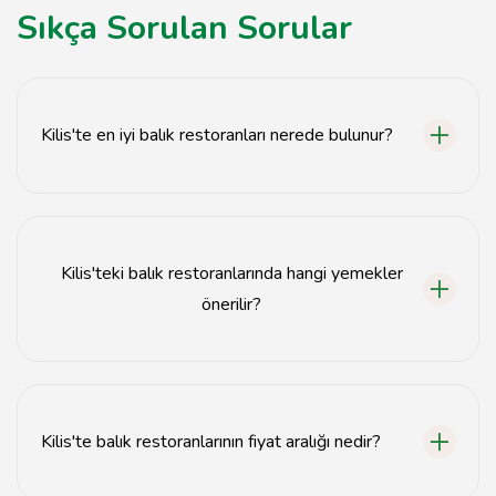
Sıkça Sorulan Sorular
Kilis'te en iyi balık restoranları nerede bulunur?
Kilis'te en iyi balık restoranları şehir merkezinde ve sahil
bölgelerinde yer almaktadır.
Kilis'teki balık restoranlarında hangi yemekler
önerilir?
Kilis'teki balık restoranlarında taze levrek, çipura ve
mezeler önerilmektedir.
Kilis'te balık restoranlarının fiyat aralığı nedir?