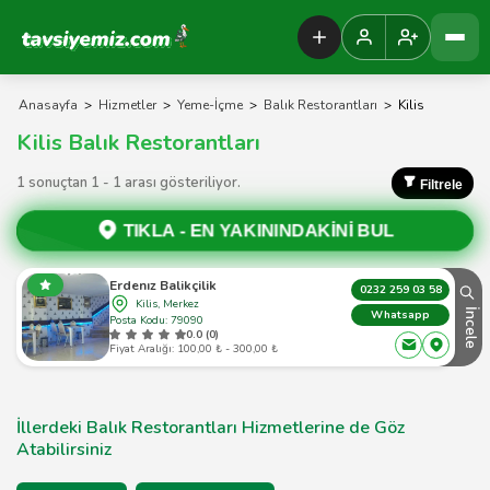
Tavsiyemiz Anasayfa
Anasayfa
>
Hizmetler
>
Yeme-İçme
>
Balık Restorantları
>
Kilis
Kilis Balık Restorantları
1 sonuçtan 1 - 1 arası gösteriliyor.
Filtrele
TIKLA -
EN YAKININDAKİNİ BUL
Erdenız Balikçilik
0232 259 03 58
Kilis, Merkez
İncele
Whatsapp
Posta Kodu: 79090
0.0 (0)
Fiyat Aralığı: 100,00 ₺ - 300,00 ₺
İllerdeki Balık Restorantları Hizmetlerine de Göz
Atabilirsiniz