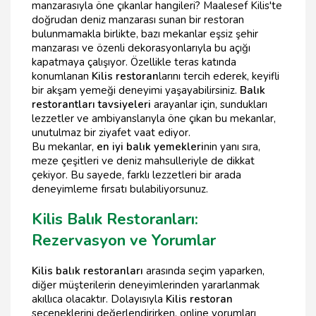
manzarasıyla öne çıkanlar hangileri? Maalesef Kilis'te
doğrudan deniz manzarası sunan bir restoran
bulunmamakla birlikte, bazı mekanlar eşsiz şehir
manzarası ve özenli dekorasyonlarıyla bu açığı
kapatmaya çalışıyor. Özellikle teras katında
konumlanan
Kilis restoran
larını tercih ederek, keyifli
bir akşam yemeği deneyimi yaşayabilirsiniz.
Balık
restorantları tavsiyeleri
arayanlar için, sundukları
lezzetler ve ambiyanslarıyla öne çıkan bu mekanlar,
unutulmaz bir ziyafet vaat ediyor.
Bu mekanlar,
en iyi balık yemekleri
nin yanı sıra,
meze çeşitleri ve deniz mahsulleriyle de dikkat
çekiyor. Bu sayede, farklı lezzetleri bir arada
deneyimleme fırsatı bulabiliyorsunuz.
Kilis Balık Restoranları:
Rezervasyon ve Yorumlar
Kilis balık restoranları
arasında seçim yaparken,
diğer müşterilerin deneyimlerinden yararlanmak
akıllıca olacaktır. Dolayısıyla
Kilis restoran
seçeneklerini değerlendirirken, online yorumları