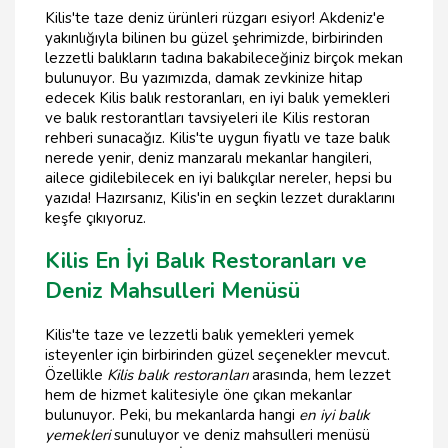
Kilis'te taze deniz ürünleri rüzgarı esiyor! Akdeniz'e
yakınlığıyla bilinen bu güzel şehrimizde, birbirinden
lezzetli balıkların tadına bakabileceğiniz birçok mekan
bulunuyor. Bu yazımızda, damak zevkinize hitap
edecek Kilis balık restoranları, en iyi balık yemekleri
ve balık restorantları tavsiyeleri ile Kilis restoran
rehberi sunacağız. Kilis'te uygun fiyatlı ve taze balık
nerede yenir, deniz manzaralı mekanlar hangileri,
ailece gidilebilecek en iyi balıkçılar nereler, hepsi bu
yazıda! Hazırsanız, Kilis'in en seçkin lezzet duraklarını
keşfe çıkıyoruz.
Kilis En İyi Balık Restoranları ve
Deniz Mahsulleri Menüsü
Kilis'te taze ve lezzetli balık yemekleri yemek
isteyenler için birbirinden güzel seçenekler mevcut.
Özellikle
Kilis balık restoranları
arasında, hem lezzet
hem de hizmet kalitesiyle öne çıkan mekanlar
bulunuyor. Peki, bu mekanlarda hangi
en iyi balık
yemekleri
sunuluyor ve deniz mahsulleri menüsü