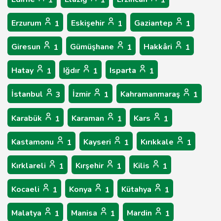
1
1
1
Erzurum
Eskişehir
Gaziantep
1
1
1
Giresun
Gümüşhane
Hakkâri
1
1
1
Hatay
Iğdır
Isparta
1
1
1
İstanbul
İzmir
Kahramanmaraş
3
1
1
Karabük
Karaman
Kars
1
1
1
Kastamonu
Kayseri
Kırıkkale
1
1
1
Kırklareli
Kırşehir
Kilis
1
1
1
Kocaeli
Konya
Kütahya
1
1
1
Malatya
Manisa
Mardin
1
1
1