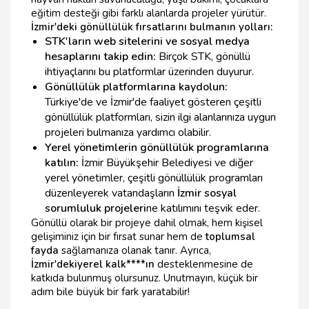
eğitim desteği gibi farklı alanlarda projeler yürütür.
İzmir'deki gönüllülük fırsatlarını bulmanın yolları:
STK'ların web sitelerini ve sosyal medya
hesaplarını takip edin:
Birçok STK, gönüllü
ihtiyaçlarını bu platformlar üzerinden duyurur.
Gönüllülük platformlarına kaydolun:
Türkiye'de ve İzmir'de faaliyet gösteren çeşitli
gönüllülük platformları, sizin ilgi alanlarınıza uygun
projeleri bulmanıza yardımcı olabilir.
Yerel yönetimlerin gönüllülük programlarına
katılın:
İzmir Büyükşehir Belediyesi ve diğer
yerel yönetimler, çeşitli gönüllülük programları
düzenleyerek vatandaşların
İzmir sosyal
sorumluluk projeleri
ne katılımını teşvik eder.
Gönüllü olarak bir projeye dahil olmak, hem kişisel
gelişiminiz için bir fırsat sunar hem de
toplumsal
fayda
sağlamanıza olanak tanır. Ayrıca,
İzmir'deki
yerel kalk****ın
desteklenmesine de
katkıda bulunmuş olursunuz. Unutmayın, küçük bir
adım bile büyük bir fark yaratabilir!