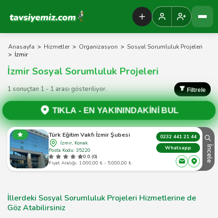
Tavsiyemiz Anasayfa
Anasayfa
>
Hizmetler
>
Organizasyon
>
Sosyal Sorumluluk Projeleri
>
İzmir
İzmir Sosyal Sorumluluk Projeleri
1 sonuçtan 1 - 1 arası gösteriliyor.
Filtrele
TIKLA -
EN YAKININDAKİNİ BUL
Türk Eğitim Vakfı İzmir Şubesi
0232 441 21 44
İzmir, Konak
İncele
Whatsapp
Posta Kodu: 35220
0.0 (0)
Fiyat Aralığı: 1.000,00 ₺ - 5.000,00 ₺
İllerdeki Sosyal Sorumluluk Projeleri Hizmetlerine de
Göz Atabilirsiniz