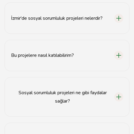
İzmir'de sosyal sorumluluk projeleri nelerdir?
İzmir'de eğitim, çevre, sağlık ve toplumsal eşitlik gibi
alanlarda birçok sosyal sorumluluk projesi
bulunmaktadır.
Bu projelere nasıl katılabilirim?
Projelerin web sitelerini ziyaret ederek veya sosyal
medya hesaplarından iletişime geçerek katılım
sağlayabilirsiniz.
Sosyal sorumluluk projeleri ne gibi faydalar
sağlar?
Bu projeler, toplumsal dayanışmayı artırır, yerel
kalkınmayı destekler ve bireylerin sosyal bilincini
geliştirir.