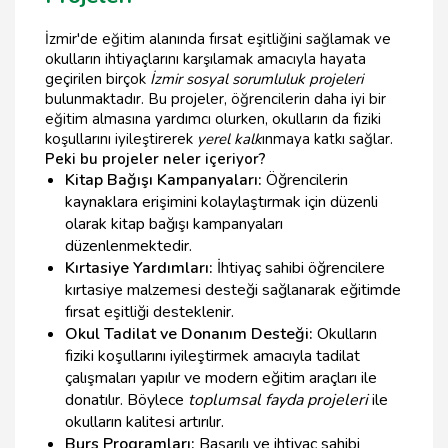
İzmir'de eğitim alanında fırsat eşitliğini sağlamak ve
okulların ihtiyaçlarını karşılamak amacıyla hayata
geçirilen birçok
İzmir sosyal sorumluluk projeleri
bulunmaktadır. Bu projeler, öğrencilerin daha iyi bir
eğitim almasına yardımcı olurken, okulların da fiziki
koşullarını iyileştirerek
yerel kalk
ınmaya katkı sağlar.
Peki bu projeler neler içeriyor?
Kitap Bağışı Kampanyaları:
Öğrencilerin
kaynaklara erişimini kolaylaştırmak için düzenli
olarak kitap bağışı kampanyaları
düzenlenmektedir.
Kırtasiye Yardımları:
İhtiyaç sahibi öğrencilere
kırtasiye malzemesi desteği sağlanarak eğitimde
fırsat eşitliği desteklenir.
Okul Tadilat ve Donanım Desteği:
Okulların
fiziki koşullarını iyileştirmek amacıyla tadilat
çalışmaları yapılır ve modern eğitim araçları ile
donatılır. Böylece
toplumsal fayda projeleri
ile
okulların kalitesi artırılır.
Burs Programları:
Başarılı ve ihtiyaç sahibi