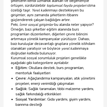
şirketlerin kendi uzmanlık alanları ve değerleriyle
örtüşen, sürdürülebilir
toplumsal fayda projeleri
olma
özelliği taşır.
Yerel kalk
ınmayı destekleyen bu
girişimler, aynı zamanda şirketlerin itibarını
güçlendirerek çalışan bağlılığını artırır.
Peki,
İzmir sosyal girişimler
bu alanda neler yapıyor?
Örneğin, bazı şirketler eğitim alanında burs
programları düzenlerken, diğerleri çevre bilincini
artırmaya yönelik kampanyalar yürütüyor. Dahası,
bazı kuruluşlar dezavantajlı gruplara yönelik istihdam
olanakları yaratıyor ve böylece
yerel kalk
ınmaya
doğrudan katkıda bulunuyor.
Kurumsal sosyal sorumluluk projeleri genellikle
aşağıdaki gibi kategorilere ayrılabilir:
Eğitim:
Okullara destek, burs programları,
mentorluk faaliyetleri
Çevre:
Ağaçlandırma kampanyaları, atık yönetimi
projeleri, enerji verimliliği çalışmaları
Sağlık:
Sağlık taramaları, tıbbi malzeme yardımı,
sağlık farkındalığı etkinlikleri
Sosyal Yardımlar:
Gıda yardımı, giyim yardımı,
barınma desteği