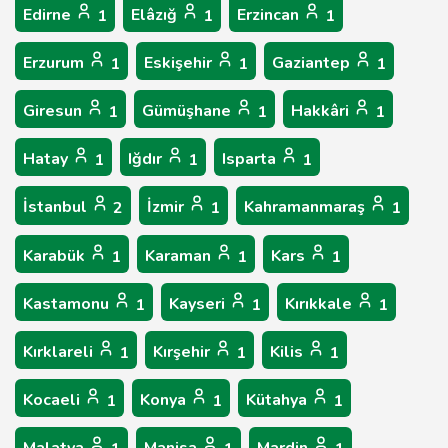
Edirne
Elâzığ
Erzincan
1
1
1
Erzurum
Eskişehir
Gaziantep
1
1
1
Giresun
Gümüşhane
Hakkâri
1
1
1
Hatay
Iğdır
Isparta
1
1
1
İstanbul
İzmir
Kahramanmaraş
2
1
1
Karabük
Karaman
Kars
1
1
1
Kastamonu
Kayseri
Kırıkkale
1
1
1
Kırklareli
Kırşehir
Kilis
1
1
1
Kocaeli
Konya
Kütahya
1
1
1