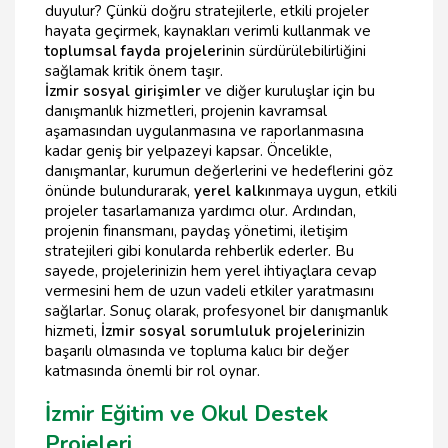
duyulur? Çünkü doğru stratejilerle, etkili projeler
hayata geçirmek, kaynakları verimli kullanmak ve
toplumsal fayda projeleri
nin sürdürülebilirliğini
sağlamak kritik önem taşır.
İzmir sosyal girişimler
ve diğer kuruluşlar için bu
danışmanlık hizmetleri, projenin kavramsal
aşamasından uygulanmasına ve raporlanmasına
kadar geniş bir yelpazeyi kapsar. Öncelikle,
danışmanlar, kurumun değerlerini ve hedeflerini göz
önünde bulundurarak,
yerel kalk
ınmaya uygun, etkili
projeler tasarlamanıza yardımcı olur. Ardından,
projenin finansmanı, paydaş yönetimi, iletişim
stratejileri gibi konularda rehberlik ederler. Bu
sayede, projelerinizin hem yerel ihtiyaçlara cevap
vermesini hem de uzun vadeli etkiler yaratmasını
sağlarlar. Sonuç olarak, profesyonel bir danışmanlık
hizmeti,
İzmir sosyal sorumluluk projeleri
nizin
başarılı olmasında ve topluma kalıcı bir değer
katmasında önemli bir rol oynar.
İzmir Eğitim ve Okul Destek
Projeleri