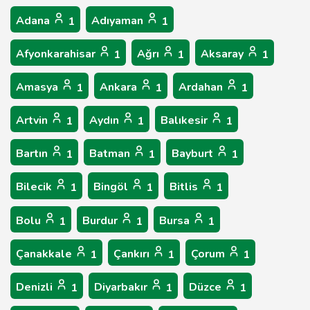
Adana
Adıyaman
1
1
Afyonkarahisar
Ağrı
Aksaray
1
1
1
Amasya
Ankara
Ardahan
1
1
1
Artvin
Aydın
Balıkesir
1
1
1
Bartın
Batman
Bayburt
1
1
1
Bilecik
Bingöl
Bitlis
1
1
1
Bolu
Burdur
Bursa
1
1
1
Çanakkale
Çankırı
Çorum
1
1
1
Denizli
Diyarbakır
Düzce
1
1
1