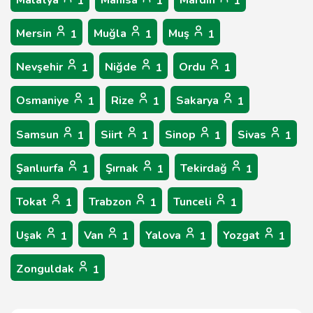
Malatya
Manisa
Mardin
1
1
1
Mersin
Muğla
Muş
1
1
1
Nevşehir
Niğde
Ordu
1
1
1
Osmaniye
Rize
Sakarya
1
1
1
Samsun
Siirt
Sinop
Sivas
1
1
1
1
Şanlıurfa
Şırnak
Tekirdağ
1
1
1
Tokat
Trabzon
Tunceli
1
1
1
Uşak
Van
Yalova
Yozgat
1
1
1
1
Zonguldak
1