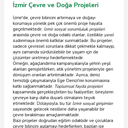
İzmir Çevre ve Doğa Projeleri
İzmir'de, çevre bilincini artırmaya ve doğayı
korumaya yönelik pek çok önemli proje hayata
geçirilmektedir.
İzmir sosyal sorumluluk projeleri
arasında çevre ve doğa odaklı olanlar, özellikle
yerel
kalk
ınmaya önemli katkılar sunmaktadır. Bu projeler,
sadece çevresel sorunlara dikkat çekmekle kalmayıp,
aynı zamanda sürdürülebilir bir yaşam için de
çözümler üretmeyi hedeflemektedir.
Örneğin, ağaçlandırma kampanyalarıyla şehrin yeşil
alanları genişletilirken, atık yönetimi projeleriyle geri
dönüşüm oranları artırılmaktadır. Ayrıca, deniz
temizliği çalışmalarıyla Ege Denizi'nin korunmasına
katkı sağlanmaktadır.
Toplumsal fayda projeleri
kapsamında gerçekleştirilen bu faaliyetler, bireylerin
çevreye karşı daha duyarlı olmalarını teşvik
etmektedir. Dolayısıyla, bu tür
İzmir sosyal girişimler
sayesinde gelecek nesillere daha yaşanabilir bir
çevre bırakılması amaçlanmaktadır.
Bazı projeler doğrudan eğitim odaklıdır ve çocuklara
çevre bilincini aşılamayı hedeflerken, bazıları ise