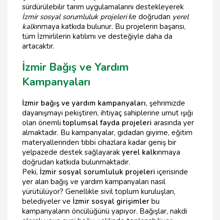
sürdürülebilir tarım uygulamalarını destekleyerek
İzmir sosyal sorumluluk projeleri
ile doğrudan
yerel
kalk
ınmaya katkıda bulunur. Bu projelerin başarısı,
tüm İzmirlilerin katılımı ve desteğiyle daha da
artacaktır.
İzmir Bağış ve Yardım
Kampanyaları
İzmir bağış ve yardım kampanyaları
, şehrimizde
dayanışmayı pekiştiren, ihtiyaç sahiplerine umut ışığı
olan önemli
toplumsal fayda projeleri
arasında yer
almaktadır. Bu kampanyalar, gıdadan giyime, eğitim
materyallerinden tıbbi cihazlara kadar geniş bir
yelpazede destek sağlayarak
yerel kalk
ınmaya
doğrudan katkıda bulunmaktadır.
Peki,
İzmir sosyal sorumluluk projeleri
içerisinde
yer alan bağış ve yardım kampanyaları nasıl
yürütülüyor? Genellikle sivil toplum kuruluşları,
belediyeler ve
İzmir sosyal girişimler
bu
kampanyaların öncülüğünü yapıyor. Bağışlar, nakdi