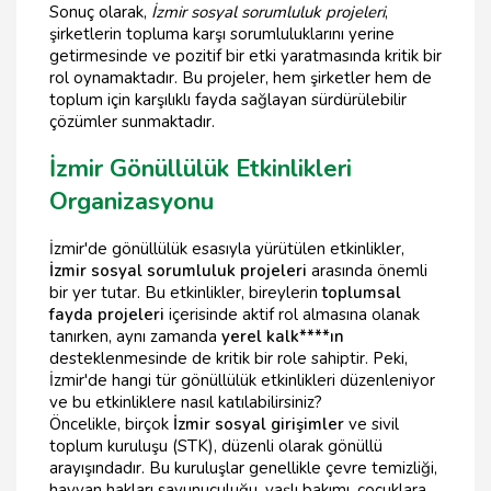
Sonuç olarak,
İzmir sosyal sorumluluk projeleri
,
şirketlerin topluma karşı sorumluluklarını yerine
getirmesinde ve pozitif bir etki yaratmasında kritik bir
rol oynamaktadır. Bu projeler, hem şirketler hem de
toplum için karşılıklı fayda sağlayan sürdürülebilir
çözümler sunmaktadır.
İzmir Gönüllülük Etkinlikleri
Organizasyonu
İzmir'de gönüllülük esasıyla yürütülen etkinlikler,
İzmir sosyal sorumluluk projeleri
arasında önemli
bir yer tutar. Bu etkinlikler, bireylerin
toplumsal
fayda projeleri
içerisinde aktif rol almasına olanak
tanırken, aynı zamanda
yerel kalk****ın
desteklenmesinde de kritik bir role sahiptir. Peki,
İzmir'de hangi tür gönüllülük etkinlikleri düzenleniyor
ve bu etkinliklere nasıl katılabilirsiniz?
Öncelikle, birçok
İzmir sosyal girişimler
ve sivil
toplum kuruluşu (STK), düzenli olarak gönüllü
arayışındadır. Bu kuruluşlar genellikle çevre temizliği,
hayvan hakları savunuculuğu, yaşlı bakımı, çocuklara