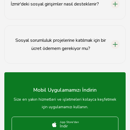
İzmir'deki sosyal girişimler nasıl desteklenir?
Sosyal girişimlere bağış yaparak, gönüllü olarak
katılarak veya projelerini paylaşarak destek olabilirsiniz.
Sosyal sorumluluk projelerine katılmak için bir
ücret ödemem gerekiyor mu?
Çoğu sosyal sorumluluk projesi ücretsizdir, ancak bazı
projeler belirli bir bağış veya katılım ücreti talep
edebilir.
Mobil Uygulamamızı İndirin
Size en yakın hizmetleri ve işletmeleri kolayca keşfetmek
için uygulamamızı kullanın.
App Store'dan
İndir