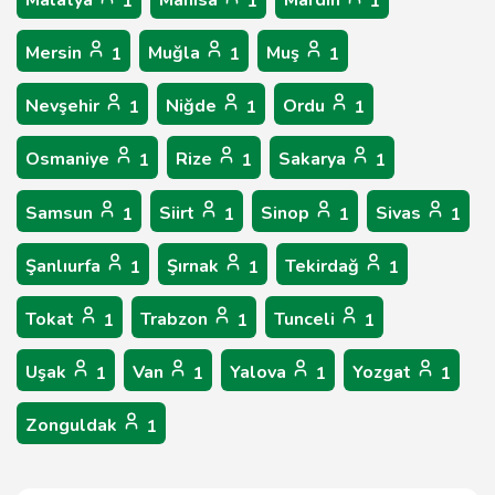
Malatya
Manisa
Mardin
1
1
1
Mersin
Muğla
Muş
1
1
1
Nevşehir
Niğde
Ordu
1
1
1
Osmaniye
Rize
Sakarya
1
1
1
Samsun
Siirt
Sinop
Sivas
1
1
1
1
Şanlıurfa
Şırnak
Tekirdağ
1
1
1
Tokat
Trabzon
Tunceli
1
1
1
Uşak
Van
Yalova
Yozgat
1
1
1
1
Zonguldak
1