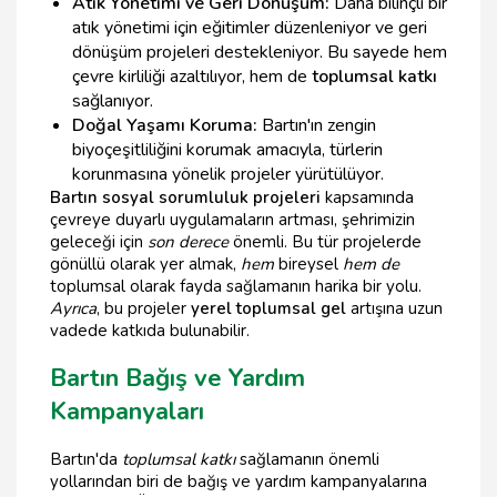
Atık Yönetimi ve Geri Dönüşüm:
Daha bilinçli bir
atık yönetimi için eğitimler düzenleniyor ve geri
dönüşüm projeleri destekleniyor. Bu sayede hem
çevre kirliliği azaltılıyor, hem de
toplumsal katkı
sağlanıyor.
Doğal Yaşamı Koruma:
Bartın'ın zengin
biyoçeşitliliğini korumak amacıyla, türlerin
korunmasına yönelik projeler yürütülüyor.
Bartın sosyal sorumluluk projeleri
kapsamında
çevreye duyarlı uygulamaların artması, şehrimizin
geleceği için
son derece
önemli. Bu tür projelerde
gönüllü olarak yer almak,
hem
bireysel
hem de
toplumsal olarak fayda sağlamanın harika bir yolu.
Ayrıca
, bu projeler
yerel toplumsal gel
artışına uzun
vadede katkıda bulunabilir.
Bartın Bağış ve Yardım
Kampanyaları
Bartın'da
toplumsal katkı
sağlamanın önemli
yollarından biri de bağış ve yardım kampanyalarına