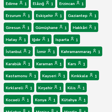
Edirne
Elâzığ
Erzincan
1
1
1
Erzurum
Eskişehir
Gaziantep
1
1
1
Giresun
Gümüşhane
Hakkâri
1
1
1
Hatay
Iğdır
Isparta
1
1
1
İstanbul
İzmir
Kahramanmaraş
2
1
1
Karabük
Karaman
Kars
1
1
1
Kastamonu
Kayseri
Kırıkkale
1
1
1
Kırklareli
Kırşehir
Kilis
1
1
1
Kocaeli
Konya
Kütahya
1
1
1