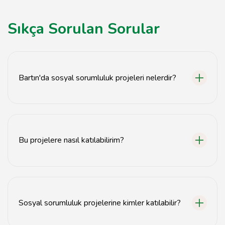
Sıkça Sorulan Sorular
Bartın'da sosyal sorumluluk projeleri nelerdir?
Bartın'da çevre temizliği, eğitim destek programları ve
yaşlılara yardım projeleri gibi çeşitli sosyal sorumluluk
projeleri bulunmaktadır.
Bu projelere nasıl katılabilirim?
Projelerle ilgili bilgi almak için yerel dernekler ve
gönüllü organizasyonları ile iletişime geçebilir veya
web sitelerini ziyaret edebilirsiniz.
Sosyal sorumluluk projelerine kimler katılabilir?