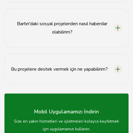
Her yaştan birey, sosyal sorumluluk projelerine
katılabilir. Gönüllü olmak isteyen herkes davetlidir.
Bartın'daki sosyal projelerden nasıl haberdar
olabilirim?
Bartın'daki sosyal projeler hakkında bilgi almak için
sosyal medya hesaplarını takip edebilir veya yerel
haber sitelerini ziyaret edebilirsiniz.
Bu projelere destek vermek için ne yapabilirim?
Maddi veya manevi destek sağlayabilir, gönüllü olarak
katılabilir veya projeleri tanıtarak farkındalık
yaratabilirsiniz.
Mobil Uygulamamızı İndirin
Size en yakın hizmetleri ve işletmeleri kolayca keşfetmek
için uygulamamızı kullanın.