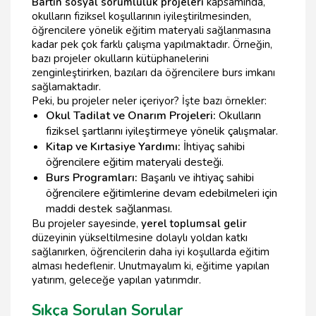
Bartın sosyal sorumluluk projeleri
kapsamında,
okulların fiziksel koşullarının iyileştirilmesinden,
öğrencilere yönelik eğitim materyali sağlanmasına
kadar pek çok farklı çalışma yapılmaktadır. Örneğin,
bazı projeler okulların kütüphanelerini
zenginleştirirken, bazıları da öğrencilere burs imkanı
sağlamaktadır.
Peki, bu projeler neler içeriyor? İşte bazı örnekler:
Okul Tadilat ve Onarım Projeleri:
Okulların
fiziksel şartlarını iyileştirmeye yönelik çalışmalar.
Kitap ve Kırtasiye Yardımı:
İhtiyaç sahibi
öğrencilere eğitim materyali desteği.
Burs Programları:
Başarılı ve ihtiyaç sahibi
öğrencilere eğitimlerine devam edebilmeleri için
maddi destek sağlanması.
Bu projeler sayesinde,
yerel toplumsal gelir
düzeyinin yükseltilmesine dolaylı yoldan katkı
sağlanırken, öğrencilerin daha iyi koşullarda eğitim
alması hedeflenir. Unutmayalım ki, eğitime yapılan
yatırım, geleceğe yapılan yatırımdır.
Sıkça Sorulan Sorular