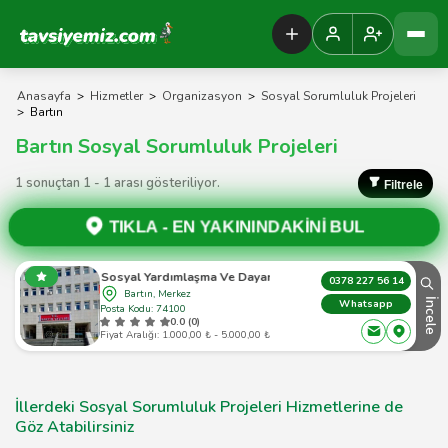
Tavsiyemiz Anasayfa
Anasayfa
>
Hizmetler
>
Organizasyon
>
Sosyal Sorumluluk Projeleri
>
Bartın
Bartın Sosyal Sorumluluk Projeleri
1 sonuçtan 1 - 1 arası gösteriliyor.
Filtrele
TIKLA -
EN YAKININDAKİNİ BUL
Bartın Sosyal Yardımlaşma Ve Dayanışma Vakfı
0378 227 56 14
Bartın, Merkez
İncele
Whatsapp
Posta Kodu: 74100
0.0 (0)
Fiyat Aralığı: 1.000,00 ₺ - 5.000,00 ₺
İllerdeki Sosyal Sorumluluk Projeleri Hizmetlerine de
Göz Atabilirsiniz