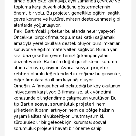
amacı gütmekle kalmayıp, aynı zamanda çevreye ve
topluma karşı duyarlı olduğunu göstermelerinin
önemli bir yolu. Bu projeler, genellikle eğitim, sağlık,
çevre koruma ve kültürel mirasın desteklenmesi gibi
alanlarda yoğunlaşıyor.
Peki, Bartın'daki şirketler bu alanda neler yapıyor?
Öncelikle, birçok firma,
toplumsal katkı
sağlamak
amacıyla yerel okullara destek oluyor, burs imkanları
sunuyor ve eğitim materyalleri sağlıyor. Bunun yanı
sıra, bazı şirketler çevre temizliği kampanyaları
düzenleyerek,
Bartın
'ın doğal güzelliklerini koruma
altına almaya çalışıyor. Ayrıca,
sosyal projeler
rehberi
olarak değerlendirebileceğimiz bu girişimler,
diğer firmalara da ilham kaynağı oluyor.
Örneğin, A firması, her yıl belirlediği bir köy okulunun
ihtiyaçlarını karşılıyor; B firması ise, atık yönetimi
konusunda bilinçlendirme çalışmaları yürütüyor. Bu
tip
Bartın sosyal sorumluluk projeleri
, hem
şirketlerin itibarını artırıyor, hem de bölge halkının
yaşam kalitesini yükseltiyor. Unutmayalım ki,
sürdürülebilir bir gelecek için, kurumsal sosyal
sorumluluk projeleri hayati bir öneme sahip.