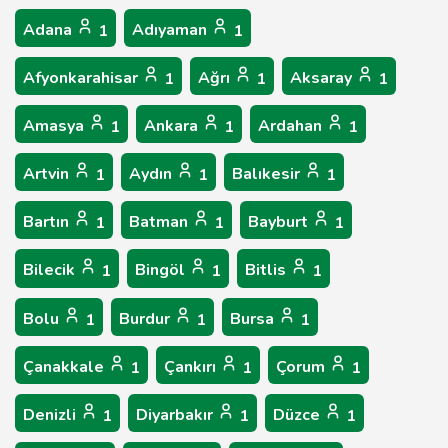
Adana
Adıyaman
1
1
Afyonkarahisar
Ağrı
Aksaray
1
1
1
Amasya
Ankara
Ardahan
1
1
1
Artvin
Aydın
Balıkesir
1
1
1
Bartın
Batman
Bayburt
1
1
1
Bilecik
Bingöl
Bitlis
1
1
1
Bolu
Burdur
Bursa
1
1
1
Çanakkale
Çankırı
Çorum
1
1
1
Denizli
Diyarbakır
Düzce
1
1
1