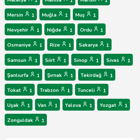
Malatya
Manisa
Mardin
1
1
1
Mersin
Muğla
Muş
1
1
1
Nevşehir
Niğde
Ordu
1
1
1
Osmaniye
Rize
Sakarya
1
1
1
Samsun
Siirt
Sinop
Sivas
1
1
1
1
Şanlıurfa
Şırnak
Tekirdağ
1
1
1
Tokat
Trabzon
Tunceli
1
1
1
Uşak
Van
Yalova
Yozgat
1
1
1
1
Zonguldak
1