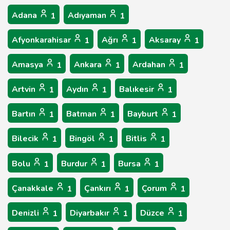
Adana
Adıyaman
1
1
Afyonkarahisar
Ağrı
Aksaray
1
1
1
Amasya
Ankara
Ardahan
1
1
1
Artvin
Aydın
Balıkesir
1
1
1
Bartın
Batman
Bayburt
1
1
1
Bilecik
Bingöl
Bitlis
1
1
1
Bolu
Burdur
Bursa
1
1
1
Çanakkale
Çankırı
Çorum
1
1
1
Denizli
Diyarbakır
Düzce
1
1
1