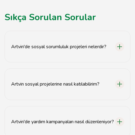
Sıkça Sorulan Sorular
Artvin'de sosyal sorumluluk projeleri nelerdir?
Artvin'de eğitim, sağlık, çevre koruma ve toplumsal
dayanışma gibi alanlarda birçok sosyal sorumluluk
projesi bulunmaktadır.
Artvin sosyal projelerine nasıl katılabilirim?
Artvin'deki sosyal projelere katılmak için yerel
derneklerle iletişime geçebilir veya gönüllü
olabileceğiniz etkinlikleri takip edebilirsiniz.
Artvin'de yardım kampanyaları nasıl düzenleniyor?