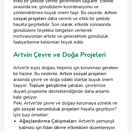
etkili bir şekilde yerine getirmeleri sağlanır. Etkinlik
sırasında ise, gönüllülerin koordinasyonu ve
yönlendirilmesi büyük önem taşır. Bu sayede,
Artvin
sosyal projeleri
daha verimli ve etkili bir şekilde
hayata geçirilebilir. Son olarak, etkinlik sonrasında
gönüllülere teşekkür belgeleri verilerek
motivasyonları artırılır ve gelecekteki gönüllülük
faaliyetlerine katılımları teşvik edilir.
Artvin Çevre ve Doğa Projeleri
Artvin'in eşsiz doğası, hepimiz için korunması gereken
bir hazine. Bu nedenle,
Artvin sosyal projeleri
arasında çevre ve doğa odaklı olanlar büyük önem
taşıyor.
Toplum geliştirme
çabaları, çevremize
duyarlı projelerle desteklendiğinde daha anlamlı
hale geliyor.
Peki, Artvin'de çevre ve doğayı korumaya yönelik ne
gibi
sosyal sorumluluk projeleri
hayata geçiriliyor?
İşte bazı örnekler:
Ağaçlandırma Çalışmaları:
Artvin'in yemyeşil
kalması için fidan dikme etkinlikleri düzenleniyor.