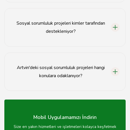
Yardım kampanyaları genellikle yerel sivil toplum
kuruluşları ve gönüllüler tarafından organize edilmekte,
ihtiyaç sahiplerine ulaşmak için çeşitli etkinlikler
Sosyal sorumluluk projeleri kimler tarafından
düzenlenmektedir.
destekleniyor?
Sosyal sorumluluk projeleri, yerel yönetimler, sivil
toplum kuruluşları, özel sektör ve bireyler tarafından
desteklenmektedir.
Artvin'deki sosyal sorumluluk projeleri hangi
konulara odaklanıyor?
Bu projeler genellikle eğitim, sağlık, çevre, kadın hakları
ve gençlerin sosyal entegrasyonu gibi konulara
odaklanmaktadır.
Mobil Uygulamamızı İndirin
Size en yakın hizmetleri ve işletmeleri kolayca keşfetmek