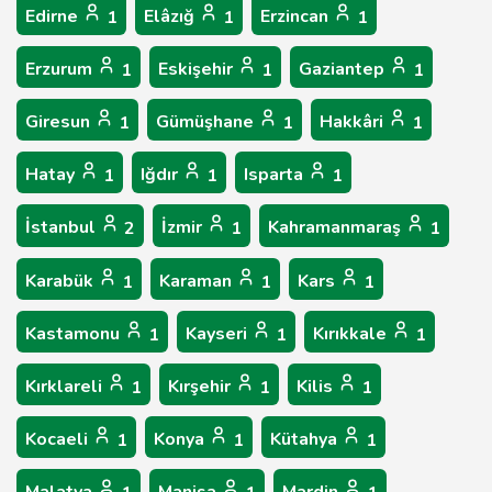
Edirne
Elâzığ
Erzincan
1
1
1
Erzurum
Eskişehir
Gaziantep
1
1
1
Giresun
Gümüşhane
Hakkâri
1
1
1
Hatay
Iğdır
Isparta
1
1
1
İstanbul
İzmir
Kahramanmaraş
2
1
1
Karabük
Karaman
Kars
1
1
1
Kastamonu
Kayseri
Kırıkkale
1
1
1
Kırklareli
Kırşehir
Kilis
1
1
1
Kocaeli
Konya
Kütahya
1
1
1