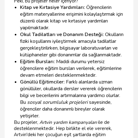
Peki, bu projeler neler içeriyor?
Kitap ve Kırtasiye Yardımları:
Öğrencilerin
eğitim materyallerine erişimini kolaylaştırmak için
düzenli olarak kitap ve kırtasiye yardımları
yapılmaktadır.
Okul Tadilatları ve Donanım Desteği:
Okulların
fiziki koşullarını iyileştirmek amacıyla tadilatlar
gerçekleştirilirken, bilgisayar laboratuvarları ve
kütüphaneler gibi donanımlar da sağlanmaktadır.
Eğitim Bursları:
Maddi durumu yetersiz
öğrencilere eğitim bursları verilerek, eğitimlerine
devam etmeleri desteklenmektedir.
Gönüllü Eğitimciler:
Farklı alanlarda uzman
gönüllüler, okullarda dersler vererek öğrencilerin
bilgi ve becerilerini artırmalarına yardımcı olurlar.
Bu
sosyal sorumluluk projeleri
sayesinde,
öğrenciler daha donanımlı bireyler olarak
yetişirler.
Bu projeler,
Artvin yardım kampanyaları
ile de
desteklenmektedir. Hep birlikte el ele vererek,
Artvin'deki her çocuğun eşit şartlarda eğitim