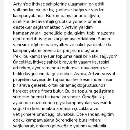
Artvin'de ihtiyaç sahiplerine ulaşmanın en etkili
yollarından biri de hiç şüphesiz bağış ve yardım
kampanyalarıdır. Bu kampanyalar aracılığıyla,
özellikle dezavantajlı gruplara yönelik önemli
destekler sağlanmaktadır.
Artvin yardım
kampanyaları
, genellikle gıda, giyim, tıbbi malzeme
gibi temel ihtiyaçları karşılamaya odaklanır. Bunun
yanı sıra, eğitim materyalleri ve nakdi yardımlar da
kampanyaların önemli bir parçasını oluşturur.
Peki, bu kampanyalar topluma nasıl bir katkı sağlıyor?
Öncelikle, ihtiyaç sahibi bireylerin yaşam kalitesini
artırırken, aynı zamanda toplumsal dayanışma ve
birlik duygusunu da güçlendirir. Ayrıca,
Artvin sosyal
projeleri
sayesinde toplumun her kesiminden insan
bir araya gelerek, ortak bir amaç doğrultusunda
hareket etme fırsatı bulur. Bu da
toplum geliştirme
sürecine önemli bir ivme kazandırır. Örneğin, kış
aylarında düzenlenen giysi kampanyaları sayesinde,
soğuktan korunmakta zorlanan çocuklara ve
yetişkinlere umut ışığı olunabilir. Öte yandan, eğitim
odaklı kampanyalarla öğrencilere burs imkanı
sağlanarak, onların geleceğine yatırım yapılabilir.