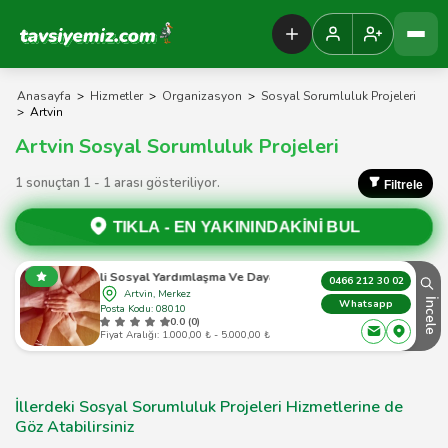
Tavsiyemiz Anasayfa
Anasayfa
>
Hizmetler
>
Organizasyon
>
Sosyal Sorumluluk Projeleri
>
Artvin
Artvin Sosyal Sorumluluk Projeleri
1 sonuçtan 1 - 1 arası gösteriliyor.
Filtrele
TIKLA -
EN YAKININDAKİNİ BUL
Artvin İli Sosyal Yardımlaşma Ve Dayanışma Vakfı
0466 212 30 02
Artvin, Merkez
İncele
Whatsapp
Posta Kodu: 08010
0.0 (0)
Fiyat Aralığı: 1.000,00 ₺ - 5.000,00 ₺
İllerdeki Sosyal Sorumluluk Projeleri Hizmetlerine de
Göz Atabilirsiniz