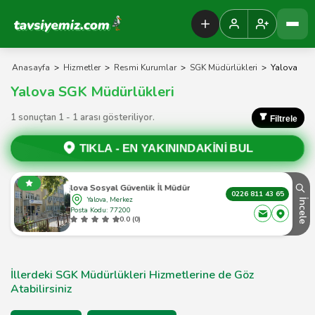
Tavsiyemiz Anasayfa
Anasayfa
>
Hizmetler
>
Resmi Kurumlar
>
SGK Müdürlükleri
>
Yalova
Yalova SGK Müdürlükleri
1 sonuçtan 1 - 1 arası gösteriliyor.
Filtrele
TIKLA -
EN YAKININDAKİNİ BUL
Yalova Sosyal Güvenlik İl Müdürlüğü
0226 811 43 65
Yalova, Merkez
İncele
Posta Kodu: 77200
0.0 (0)
İllerdeki SGK Müdürlükleri Hizmetlerine de Göz
Atabilirsiniz