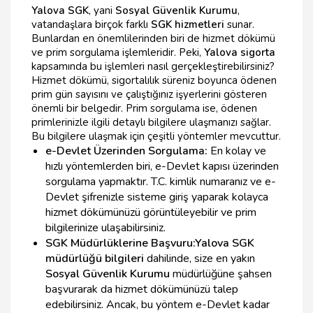
Yalova SGK
, yani
Sosyal Güvenlik Kurumu
,
vatandaşlara birçok farklı
SGK hizmetleri
sunar.
Bunlardan en önemlilerinden biri de hizmet dökümü
ve prim sorgulama işlemleridir. Peki,
Yalova sigorta
kapsamında bu işlemleri nasıl gerçekleştirebilirsiniz?
Hizmet dökümü, sigortalılık süreniz boyunca ödenen
prim gün sayısını ve çalıştığınız işyerlerini gösteren
önemli bir belgedir. Prim sorgulama ise, ödenen
primlerinizle ilgili detaylı bilgilere ulaşmanızı sağlar.
Bu bilgilere ulaşmak için çeşitli yöntemler mevcuttur.
e-Devlet Üzerinden Sorgulama:
En kolay ve
hızlı yöntemlerden biri, e-Devlet kapısı üzerinden
sorgulama yapmaktır. T.C. kimlik numaranız ve e-
Devlet şifrenizle sisteme giriş yaparak kolayca
hizmet dökümünüzü görüntüleyebilir ve prim
bilgilerinize ulaşabilirsiniz.
SGK Müdürlüklerine Başvuru:
Yalova SGK
müdürlüğü bilgileri
dahilinde, size en yakın
Sosyal Güvenlik Kurumu
müdürlüğüne şahsen
başvurarak da hizmet dökümünüzü talep
edebilirsiniz. Ancak, bu yöntem e-Devlet kadar