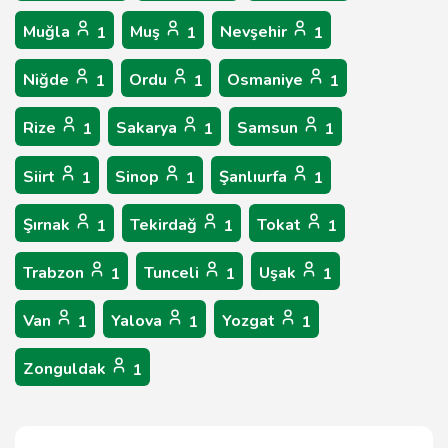
Muğla
Muş
Nevşehir
1
1
1
Niğde
Ordu
Osmaniye
1
1
1
Rize
Sakarya
Samsun
1
1
1
Siirt
Sinop
Şanlıurfa
1
1
1
Şırnak
Tekirdağ
Tokat
1
1
1
Trabzon
Tunceli
Uşak
1
1
1
Van
Yalova
Yozgat
1
1
1
Zonguldak
1