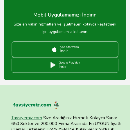
Mobil Uygulamamızı İndirin
Size en yakın hizmetleri ve işletmeleri kolayca keşfetmek
için uygulamamızı kullanın.
App Store'dan
İndir
Google Play'den
İndir
Tavsiyemiz.com
Size Aradığınız Hizmeti Kolayca Sunar
650 Sektör ve 200.000 Firma Arasında En UYGUN fiyatlı
Olanlar Listelenir. TAVSİYEMİZ’e Kulak ver KAR’lı Çık.