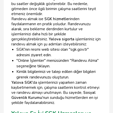
bu saatler değişiklik gösterebilir. Bu nedenle,
gitmeden önce ilgili birimin çalışma saatlerini teyit
etmeniz önemlidir.
Randevu almak ise
SGK hizmetleri
nden
faydalanmanın en pratik yoludur. Randevunuzu
alarak, sıra bekleme derdinden kurtulur ve
işlemlerinizi daha hızlı bir şekilde
gerçekleştirebilirsiniz.
Yalova sigorta
işlemleriniz için
randevu almak için şu adımları izleyebilirsiniz:
SGK'nın resmi web sitesi olan "sgk.gov.tr"
adresini ziyaret edin.
"Online İşlemler" menüsünden "Randevu Alma"
seçeneğine tıklayın.
Kimlik bilgilerinizi ve talep edilen diğer bilgileri
girerek randevunuzu oluşturun.
Yalova SGK
'da işlemlerinizi yaparken zaman
kaybetmemek için, çalışma saatlerini kontrol etmeyi
ve randevu almayı unutmayın. Bu sayede,
Sosyal
Güvenlik Kurumu
'nun sunduğu hizmetlerden en iyi
şekilde faydalanabilirsiniz.