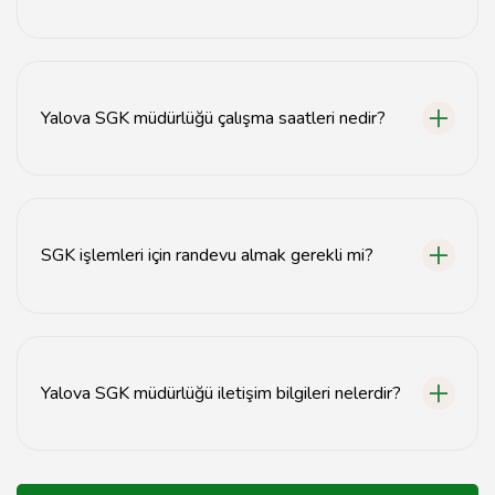
SGK hizmetleri arasında sağlık sigortası, emeklilik
işlemleri ve işsizlik sigortası bulunmaktadır.
Yalova SGK müdürlüğü çalışma saatleri nedir?
Yalova SGK müdürlüğü, hafta içi her gün 08:00-17:00
saatleri arasında hizmet vermektedir.
SGK işlemleri için randevu almak gerekli mi?
Evet, SGK işlemleri için randevu almak önerilmektedir.
Yalova SGK müdürlüğü iletişim bilgileri nelerdir?
Yalova SGK müdürlüğünün iletişim bilgileri, resmi web
sitesinde yer almaktadır.