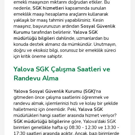
emekli maaşınızın miktarını doğrudan etkiler. Bu
nedenle,
SGK hizmetleri
kapsamında sunulan
emeklilik maaşı hesaplama araçlarını kullanarak
yaklaşık bir maaş tahmini yapabilirsiniz. Kesin
maaşınız, başvurunuzun ardından
Sosyal Güvenlik
Kurumu
tarafından belirlenir.
Yalova SGK
müdürlüğü bilgileri
dahilinde, uzmanlardan bu
konuda destek almanız da mümkündür. Unutmayın,
doğru ve eksiksiz bilgi, sorunsuz bir emeklilik süreci
için kritik öneme sahiptir.
Yalova SGK Çalışma Saatleri ve
Randevu Alma
Yalova Sosyal Güvenlik Kurumu (SGK)
'na
gitmeden önce çalışma saatlerini öğrenmek ve
randevu almak, işlemlerinizi hızlı ve kolay bir şekilde
halletmeniz için önemlidir. Peki,
Yalova SGK
müdürlükleri hangi saatler arasında hizmet veriyor?
SGK müdürlüğü bilgileri
ne göre, Yalova'daki SGK
birimleri genellikle hafta içi 08:30 - 12:30 ve 13:30 -
17:30 saatleri arasında açıktır. Ancak, bazı birimlerde