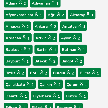
Adana
Adıyaman
2
1
Afyonkarahisar
Ağrı
Aksaray
1
2
1
Amasya
Ankara
Antalya
2
2
1
Ardahan
Artvin
Aydın
1
2
2
Balıkesir
Bartın
Batman
2
1
1
Bayburt
Bilecik
Bingöl
1
2
2
Bitlis
Bolu
Burdur
Bursa
2
2
2
1
Çanakkale
Çankırı
Çorum
2
2
1
Denizli
Diyarbakır
Düzce
1
1
1
Edirne
Elâzığ
Erzincan