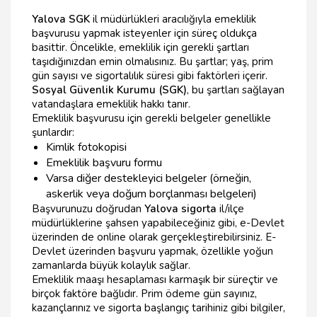
Yalova SGK
il müdürlükleri aracılığıyla emeklilik
başvurusu yapmak isteyenler için süreç oldukça
basittir. Öncelikle, emeklilik için gerekli şartları
taşıdığınızdan emin olmalısınız. Bu şartlar; yaş, prim
gün sayısı ve sigortalılık süresi gibi faktörleri içerir.
Sosyal Güvenlik Kurumu (SGK)
, bu şartları sağlayan
vatandaşlara emeklilik hakkı tanır.
Emeklilik başvurusu için gerekli belgeler genellikle
şunlardır:
Kimlik fotokopisi
Emeklilik başvuru formu
Varsa diğer destekleyici belgeler (örneğin,
askerlik veya doğum borçlanması belgeleri)
Başvurunuzu doğrudan
Yalova sigorta
il/ilçe
müdürlüklerine şahsen yapabileceğiniz gibi, e-Devlet
üzerinden de online olarak gerçekleştirebilirsiniz. E-
Devlet üzerinden başvuru yapmak, özellikle yoğun
zamanlarda büyük kolaylık sağlar.
Emeklilik maaşı hesaplaması karmaşık bir süreçtir ve
birçok faktöre bağlıdır. Prim ödeme gün sayınız,
kazançlarınız ve sigorta başlangıç tarihiniz gibi bilgiler,