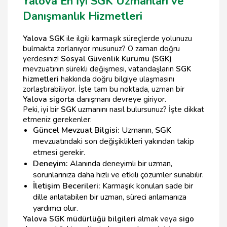
Yalova En İyi SGK Uzmanları ve
Danışmanlık Hizmetleri
Yalova SGK
ile ilgili karmaşık süreçlerde yolunuzu
bulmakta zorlanıyor musunuz? O zaman doğru
yerdesiniz!
Sosyal Güvenlik Kurumu (SGK)
mevzuatının sürekli değişmesi, vatandaşların
SGK
hizmetleri
hakkında doğru bilgiye ulaşmasını
zorlaştırabiliyor. İşte tam bu noktada, uzman bir
Yalova sigorta
danışmanı devreye giriyor.
Peki, iyi bir
SGK
uzmanını nasıl bulursunuz? İşte dikkat
etmeniz gerekenler:
Güncel Mevzuat Bilgisi:
Uzmanın,
SGK
mevzuatındaki son değişiklikleri yakından takip
etmesi gerekir.
Deneyim:
Alanında deneyimli bir uzman,
sorunlarınıza daha hızlı ve etkili çözümler sunabilir.
İletişim Becerileri:
Karmaşık konuları sade bir
dille anlatabilen bir uzman, süreci anlamanıza
yardımcı olur.
Yalova SGK müdürlüğü bilgileri
almak veya
sigo