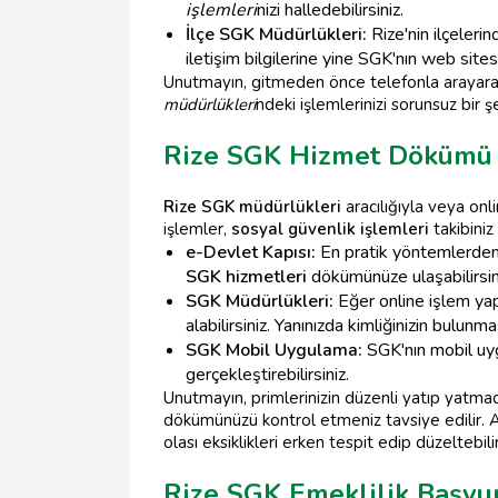
işlemleri
nizi halledebilirsiniz.
İlçe SGK Müdürlükleri:
Rize'nin ilçeleri
iletişim bilgilerine yine SGK'nın web sitesi
Unutmayın, gitmeden önce telefonla arayara
müdürlükleri
ndeki işlemlerinizi sorunsuz bir ş
Rize SGK Hizmet Dökümü 
Rize SGK müdürlükleri
aracılığıyla veya onl
işlemler,
sosyal güvenlik işlemleri
takibiniz
e-Devlet Kapısı:
En pratik yöntemlerden 
SGK hizmetleri
dökümünüze ulaşabilirsin
SGK Müdürlükleri:
Eğer online işlem ya
alabilirsiniz. Yanınızda kimliğinizin bulunmas
SGK Mobil Uygulama:
SGK'nın mobil uyg
gerçekleştirebilirsiniz.
Unutmayın, primlerinizin düzenli yatıp yatmadı
dökümünüzü kontrol etmeniz tavsiye edilir. A
olası eksiklikleri erken tespit edip düzeltebilir
Rize SGK Emeklilik Başv