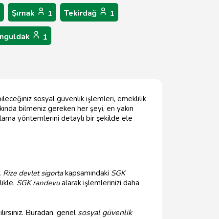
Şırnak
Tekirdağ
1
1
nguldak
1
ileceğiniz sosyal güvenlik işlemleri, emeklilik
kında bilmeniz gereken her şeyi, en yakın
plama yöntemlerini detaylı bir şekilde ele
.
Rize devlet sigorta
kapsamındaki
SGK
likle,
SGK randevu
alarak işlemlerinizi daha
lirsiniz. Buradan, genel
sosyal güvenlik