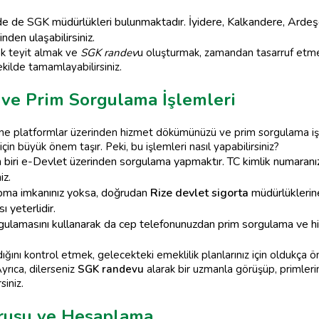
nde de SGK müdürlükleri bulunmaktadır. İyidere, Kalkandere, Ardeşe
nden ulaşabilirsiniz.
k teyit almak ve
SGK randev
u oluşturmak, zamandan tasarruf etme
ekilde tamamlayabilirsiniz.
ve Prim Sorgulama İşlemleri
ine platformlar üzerinden hizmet dökümünüzü ve prim sorgulama işlem
 için büyük önem taşır. Peki, bu işlemleri nasıl yapabilirsiniz?
biri e-Devlet üzerinden sorgulama yapmaktır. TC kimlik numaranız 
iz.
pma imkanınız yoksa, doğrudan
Rize devlet sigorta
müdürlüklerin
ı yeterlidir.
ulamasını kullanarak da cep telefonunuzdan prim sorgulama ve hi
ğını kontrol etmek, gelecekteki emeklilik planlarınız için oldukça ön
yrıca, dilerseniz
SGK randevu
alarak bir uzmanla görüşüp, primleriniz
siniz.
urusu ve Hesaplama