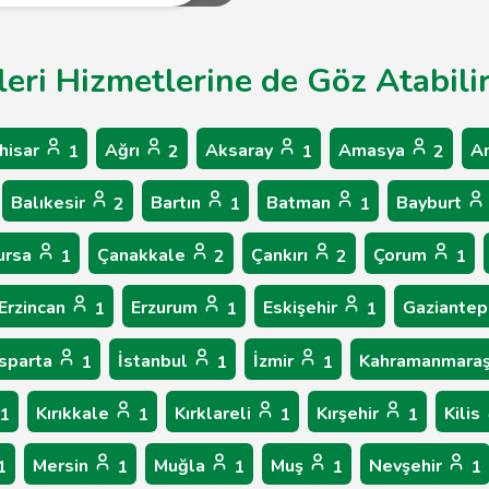
eri Hizmetlerine de Göz Atabilir
hisar
Ağrı
Aksaray
Amasya
A
1
2
1
2
Balıkesir
Bartın
Batman
Bayburt
2
1
1
ursa
Çanakkale
Çankırı
Çorum
1
2
2
1
Erzincan
Erzurum
Eskişehir
Gaziante
1
1
1
Isparta
İstanbul
İzmir
Kahramanmara
1
1
1
Kırıkkale
Kırklareli
Kırşehir
Kilis
1
1
1
1
Mersin
Muğla
Muş
Nevşehir
1
1
1
1
1