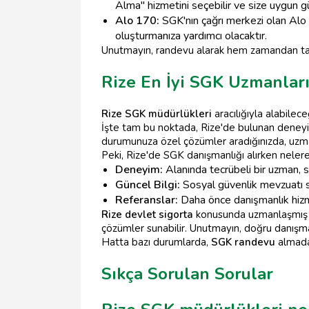
Alma" hizmetini seçebilir ve size uygun gü
Alo 170:
SGK'nın çağrı merkezi olan Alo 
oluşturmanıza yardımcı olacaktır.
Unutmayın, randevu alarak hem zamandan ta
Rize En İyi SGK Uzmanlar
Rize SGK müdürlükleri
aracılığıyla alabilece
İşte tam bu noktada, Rize'de bulunan deneyim
durumunuza özel çözümler aradığınızda, uzman
Peki, Rize'de SGK danışmanlığı alırken nelere
Deneyim:
Alanında tecrübeli bir uzman, s
Güncel Bilgi:
Sosyal güvenlik mevzuatı sür
Referanslar:
Daha önce danışmanlık hizmeti 
Rize devlet sigorta
konusunda uzmanlaşmış da
çözümler sunabilir. Unutmayın, doğru danışm
Hatta bazı durumlarda,
SGK randevu
almadan
Sıkça Sorulan Sorular