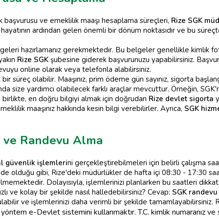
ik başvurusu ve emeklilik maaşı hesaplama süreçleri,
Rize SGK müd
ışma hayatının ardından gelen önemli bir dönüm noktasıdır ve bu sür
elgeleri hazırlamanız gerekmektedir. Bu belgeler genellikle kimlik f
 yakın
Rize SGK
şubesine giderek başvurunuzu yapabilirsiniz. Baş
vuyu online olarak veya telefonla alabilirsiniz.
ir süreç olabilir. Maaşınız, prim ödeme gün sayınız, sigorta başlangı
a size yardımcı olabilecek farklı araçlar mevcuttur. Örneğin, SGK'n
 birlikte, en doğru bilgiyi almak için doğrudan
Rize devlet sigorta
y
eklilik maaşınız hakkında kesin bilgi verebilirler. Ayrıca,
SGK hizme
i ve Randevu Alma
l güvenlik işlemleri
ni gerçekleştirebilmeleri için belirli çalışma sa
de olduğu gibi, Rize'deki müdürlükler de hafta içi 08:30 - 17:30 saatl
memektedir. Dolayısıyla, işlemlerinizi planlarken bu saatleri dikka
zlı ve kolay bir şekilde nasıl halledebilirsiniz? Cevap:
SGK randevu
abilir ve işlemlerinizi daha verimli bir şekilde tamamlayabilirsiniz
yöntem e-Devlet sistemini kullanmaktır. T.C. kimlik numaranız ve ş