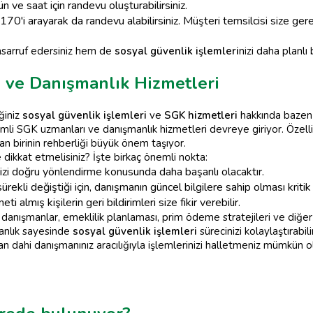
n ve saat için randevu oluşturabilirsiniz.
170'i arayarak da randevu alabilirsiniz. Müşteri temsilcisi size ge
sarruf edersiniz hem de
sosyal güvenlik işlemleri
nizi daha planlı 
ı ve Danışmanlık Hizmetleri
ğiniz
sosyal güvenlik işlemleri
ve
SGK hizmetleri
hakkında bazen d
li SGK uzmanları ve danışmanlık hizmetleri devreye giriyor. Özelli
 birinin rehberliği büyük önem taşıyor.
 dikkat etmelisiniz? İşte birkaç önemli nokta:
izi doğru yönlendirme konusunda daha başarılı olacaktır.
ekli değiştiği için, danışmanın güncel bilgilere sahip olması kritik
almış kişilerin geri bildirimleri size fikir verebilir.
nışmanlar, emeklilik planlaması, prim ödeme stratejileri ve diğe
anlık sayesinde
sosyal güvenlik işlemleri
sürecinizi kolaylaştırabili
 dahi danışmanınız aracılığıyla işlemlerinizi halletmeniz mümkün ola