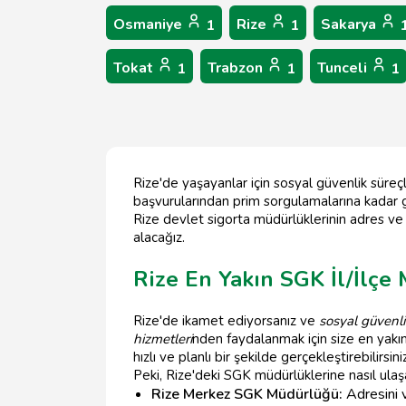
Osmaniye
Rize
Sakarya
1
1
Tokat
Trabzon
Tunceli
1
1
1
Rize'de yaşayanlar için sosyal güvenlik süreçl
başvurularından prim sorgulamalarına kadar g
Rize devlet sigorta müdürlüklerinin adres ve 
alacağız.
Rize En Yakın SGK İl/İlçe
Rize'de ikamet ediyorsanız ve
sosyal güvenli
hizmetleri
nden faydalanmak için size en yakın 
hızlı ve planlı bir şekilde gerçekleştirebilirsini
Peki, Rize'deki SGK müdürlüklerine nasıl ulaşa
Rize Merkez SGK Müdürlüğü:
Adresini v