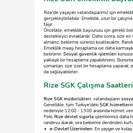
Rize'de yaşayan vatandaşlarımız için emeklil
gerçekleştirilebilir. Emeklilik, uzun bir çal
taşır.
Öncelikle, emeklilik başvurusu için gerekli b
destekleyici evraklardır. Daha sonra, size en
almanız, bekleme sürenizi kısaltacaktır. Rande
Emeklilik maaşı hesaplama ise daha karmaşık b
belirlenir.
Sosyal güvenlik işlemleri
konusund
yaklaşık bir hesaplama yapabilirsiniz. Bununla
uzmanları, size özel bir hesaplama yaparak, em
da sağlayabilirler.
Rize SGK Çalışma Saatler
Rize SGK müdürlükleri
, vatandaşların
sosya
Genellikle, tüm Türkiye'deki
SGK hizmetleri
n
nedeniyle 12:00 - 13:00 arasında hizmet veril
Peki,
Rize devlet sigorta
işlemlerinizi daha hı
randevu alarak, sıra bekleme derdinden kurtul
e-Devlet Üzerinden:
En yaygın ve kolay 