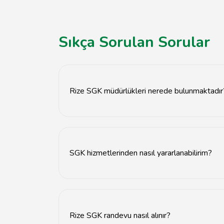
Sıkça Sorulan Sorular
Rize SGK müdürlükleri nerede bulunmaktadır
Rize SGK müdürlükleri, Rize il merkezinde ve i
SGK hizmetlerinden nasıl yararlanabilirim?
SGK hizmetlerinden yararlanmak için en yakın 
Rize SGK randevu nasıl alınır?