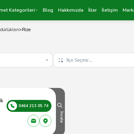
met Kategorileri
Blog
Hakkımızda
İller
İletişim
Mark
ürlükleri
>
Rize
İlçe seçin
ik
0464 213 05 74
İncele