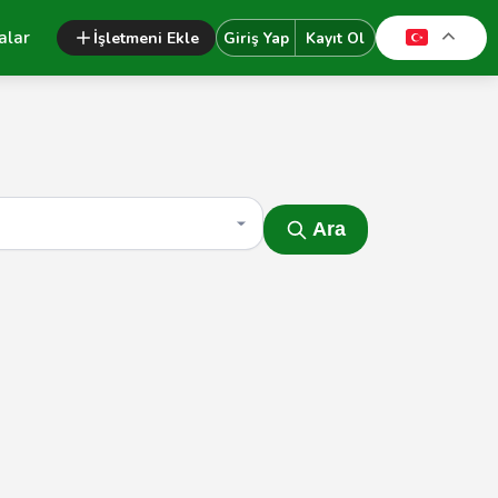
alar
İşletmeni Ekle
Giriş Yap
Kayıt Ol
Ara