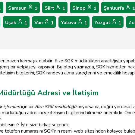
Samsun
Siirt
Sinop
Şanlıurfa
1
1
1
1
1
Uşak
Van
Yalova
Yozgat
Zo
1
1
1
1
eri bazen karmaşık olabilir. Rize SGK müdürlükleri aracılığıyla yapab
eniş bir yelpazeyi kapsıyor. Bu blog yazımızda, SGK hizmetleri hak
iletişim bilgilerini, SGK randevu alma süreçlerini ve emeklilik hesa
 Müdürlüğü Adresi ve İletişim
k işlemleri
için bir
Rize SGK müdürlüğü
arıyorsanız, doğru yerdesiniz
müdürlüğün adresini ve iletişim bilgilerini bilmeniz önemlidir. Önce
z.
bilirsiniz? İşte size birkaç seçenek:
e telefon numarasını SGK'nın resmi web sitesinden kolayca bulabi