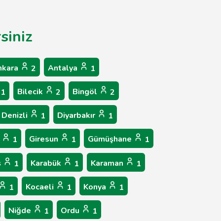
siniz
nkara
Antalya
2
1
Bilecik
Bingöl
1
2
2
Denizli
Diyarbakır
1
1
p
Giresun
Gümüşhane
1
1
1
ş
Karabük
Karaman
1
1
1
Kocaeli
Konya
1
1
1
Niğde
Ordu
1
1