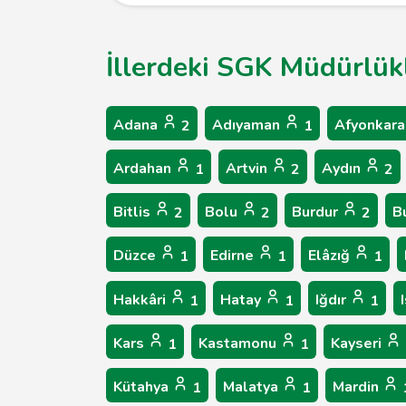
İllerdeki SGK Müdürlükl
Adana
Adıyaman
Afyonkara
2
1
Ardahan
Artvin
Aydın
1
2
2
Bitlis
Bolu
Burdur
B
2
2
2
Düzce
Edirne
Elâzığ
1
1
1
Hakkâri
Hatay
Iğdır
1
1
1
Kars
Kastamonu
Kayseri
1
1
Kütahya
Malatya
Mardin
1
1