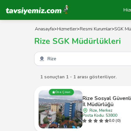
Tavsiyemiz Anasayfa
Hiz
Anasayfa
>
Hizmetler
>
Resmi Kurumlar
>
SGK Müd
Rize SGK Müdürlükleri
Şehir seçin
1 sonuçtan 1 - 1 arası gösteriliyor.
Öne Çıkan
Rize Sosyal Güvenl
İl Müdürlüğü
Rize, Merkez
Posta Kodu: 53800
0.0 (0)