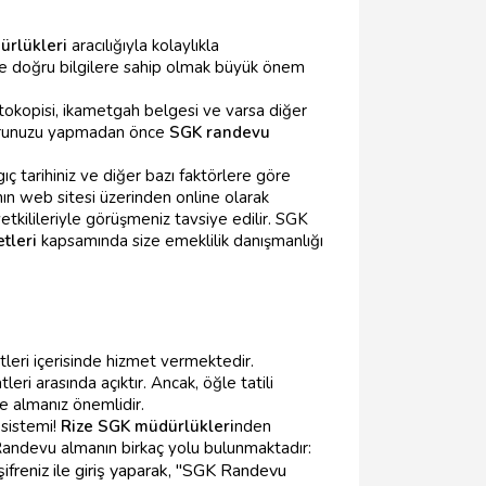
ürlükleri
aracılığıyla kolaylıkla
eçte doğru bilgilere sahip olmak büyük önem
otokopisi, ikametgah belgesi ve varsa diğer
vurunuzu yapmadan önce
SGK randevu
ç tarihiniz ve diğer bazı faktörlere göre
ın web sitesi üzerinden online olarak
etkilileriyle görüşmeniz tavsiye edilir. SGK
tleri
kapsamında size emeklilik danışmanlığı
atleri içerisinde hizmet vermektedir.
eri arasında açıktır. Ancak, öğle tatili
te almanız önemlidir.
sistemi!
Rize SGK müdürlükleri
nden
. Randevu almanın birkaç yolu bulunmaktadır:
ifreniz ile giriş yaparak, "SGK Randevu