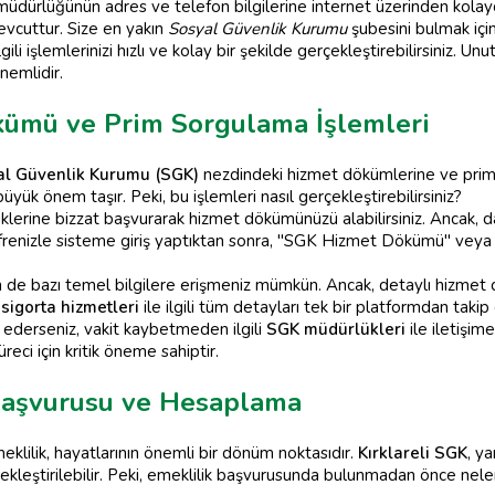
üdürlüğünün adres ve telefon bilgilerine internet üzerinden kolayca 
evcuttur. Size en yakın
Sosyal Güvenlik Kurumu
şubesini bulmak için
ilgili işlemlerinizi hızlı ve kolay bir şekilde gerçekleştirebilirsiniz. Un
emlidir.
kümü ve Prim Sorgulama İşlemleri
al Güvenlik Kurumu (SGK)
nezdindeki hizmet dökümlerine ve prim s
büyük önem taşır. Peki, bu işlemleri nasıl gerçekleştirebilirsiniz?
klerine bizzat başvurarak hizmet dökümünüzü alabilirsiniz. Ancak, da
 şifrenizle sisteme giriş yaptıktan sonra, "SGK Hizmet Dökümü" veya
n de bazı temel bilgilere erişmeniz mümkün. Ancak, detaylı hizmet 
,
sigorta hizmetleri
ile ilgili tüm detayları tek bir platformdan takip
it ederseniz, vakit kaybetmeden ilgili
SGK müdürlükleri
ile iletişi
reci için kritik öneme sahiptir.
 Başvurusu ve Hesaplama
eklilik, hayatlarının önemli bir dönüm noktasıdır.
Kırklareli SGK
, y
ekleştirilebilir. Peki, emeklilik başvurusunda bulunmadan önce neler