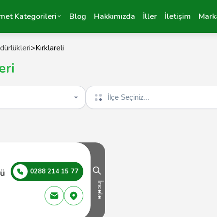
met Kategorileri
Blog
Hakkımızda
İller
İletişim
Mark
ürlükleri
>
Kırklareli
eri
İlçe seçin
ğü
0288 214 15 77
İncele