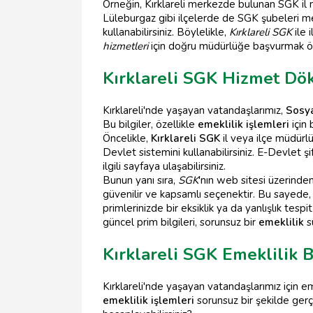
Örneğin, Kırklareli merkezde bulunan SGK il m
Lüleburgaz gibi ilçelerde de SGK şubeleri m
kullanabilirsiniz. Böylelikle,
Kırklareli SGK
ile 
hizmetleri
için doğru müdürlüğe başvurmak ön
Kırklareli SGK Hizmet Dö
Kırklareli'nde yaşayan vatandaşlarımız,
Sosy
Bu bilgiler, özellikle
emeklilik işlemleri
için 
Öncelikle,
Kırklareli SGK
il veya ilçe müdürlü
Devlet sistemini kullanabilirsiniz. E-Devlet
ilgili sayfaya ulaşabilirsiniz.
Bunun yanı sıra,
SGK
'nın web sitesi üzerinde
güvenilir ve kapsamlı seçenektir. Bu sayede
primlerinizde bir eksiklik ya da yanlışlık tesp
güncel prim bilgileri, sorunsuz bir
emeklilik
sü
Kırklareli SGK Emeklilik
Kırklareli'nde yaşayan vatandaşlarımız için em
emeklilik işlemleri
sorunsuz bir şekilde gerç