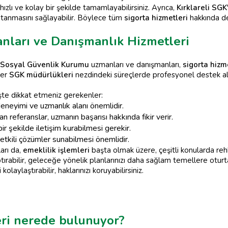
ızlı ve kolay bir şekilde tamamlayabilirsiniz. Ayrıca,
Kırklareli SGK
 atanmasını sağlayabilir. Böylece tüm
sigorta hizmetleri
hakkında deta
anları ve Danışmanlık Hizmetleri
Sosyal Güvenlik Kurumu
uzmanları ve danışmanları,
sigorta hizm
ğer
SGK müdürlükleri
nezdindeki süreçlerde profesyonel destek al
şte dikkat etmeniz gerekenler:
eyimi ve uzmanlık alanı önemlidir.
 referanslar, uzmanın başarısı hakkında fikir verir.
bir şekilde iletişim kurabilmesi gerekir.
 etkili çözümler sunabilmesi önemlidir.
arı da,
emeklilik işlemleri
başta olmak üzere, çeşitli konularda rehbe
 yaptırabilir, geleceğe yönelik planlarınızı daha sağlam temellere otu
i kolaylaştırabilir, haklarınızı koruyabilirsiniz.
eri nerede bulunuyor?