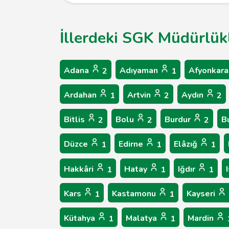
İllerdeki SGK Müdürlükl
Adana
Adıyaman
Afyonkara
2
1
Ardahan
Artvin
Aydın
1
2
2
Bitlis
Bolu
Burdur
B
2
2
2
Düzce
Edirne
Elâzığ
1
1
1
Hakkâri
Hatay
Iğdır
1
1
1
Kars
Kastamonu
Kayseri
1
1
Kütahya
Malatya
Mardin
1
1