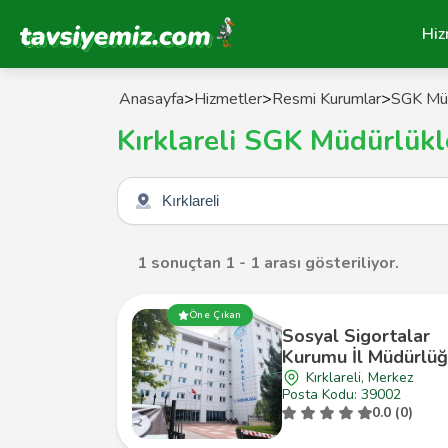
Tavsiyemiz Anasayfa
Hiz
Anasayfa
>
Hizmetler
>
Resmi Kurumlar
>
SGK Müd
Kırklareli SGK Müdürlükl
Şehir seçin
1 sonuçtan 1 - 1 arası gösteriliyor.
Öne Çıkan
Sosyal Sigortalar
Kurumu İl Müdürlü
Kırklareli, Merkez
Posta Kodu: 39002
0.0 (0)