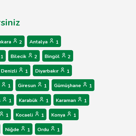
siniz
nkara
Antalya
2
1
Bilecik
Bingöl
1
2
2
Denizli
Diyarbakır
1
1
p
Giresun
Gümüşhane
1
1
1
ş
Karabük
Karaman
1
1
1
Kocaeli
Konya
1
1
1
Niğde
Ordu
1
1