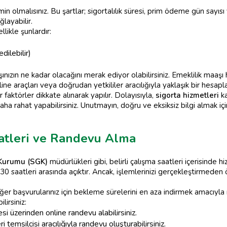
min olmalısınız. Bu şartlar; sigortalılık süresi, prim ödeme gün sayısı
ğlayabilir.
likle şunlardır:
ilebilir)
nızın ne kadar olacağını merak ediyor olabilirsiniz. Emeklilik maaşı
nline araçları veya doğrudan yetkililer aracılığıyla yaklaşık bir h
faktörler dikkate alınarak yapılır. Dolayısıyla,
sigorta hizmetleri
ka
zı daha rahat yapabilirsiniz. Unutmayın, doğru ve eksiksiz bilgi almak 
aatleri ve Randevu Alma
 Kurumu (SGK)
müdürlükleri gibi, belirli çalışma saatleri içerisinde
30 saatleri arasında açıktır. Ancak, işlemlerinizi gerçekleştirmeden
ğer başvurularınız için bekleme sürelerini en aza indirmek amacıyla 
lirsiniz:
i üzerinden online randevu alabilirsiniz.
temsilcisi aracılığıyla randevu oluşturabilirsiniz.