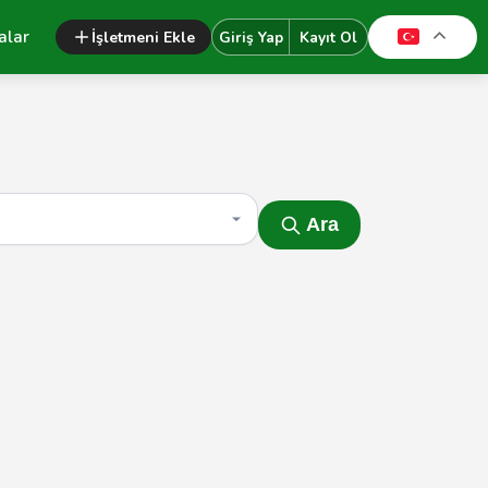
alar
İşletmeni Ekle
Giriş Yap
Kayıt Ol
Ara