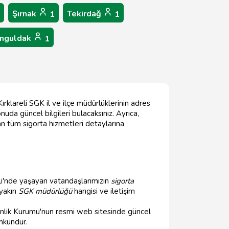
Şırnak
Tekirdağ
1
1
nguldak
1
rklareli SGK il ve ilçe müdürlüklerinin adres
nuda güncel bilgileri bulacaksınız. Ayrıca,
lan tüm sigorta hizmetleri detaylarına
eli'nde yaşayan vatandaşlarımızın
sigorta
 yakın
SGK müdürlüğü
hangisi ve iletişim
üvenlik Kurumu'nun resmi web sitesinde güncel
ümkündür.