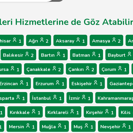
eri Hizmetlerine de Göz Atabilir
hisar
Ağrı
Aksaray
Amasya
A
1
2
1
2
Balıkesir
Bartın
Batman
Bayburt
2
1
1
ursa
Çanakkale
Çankırı
Çorum
1
2
2
1
Erzincan
Erzurum
Eskişehir
Gaziante
1
1
1
Isparta
İstanbul
İzmir
Kahramanmara
1
1
1
Kırıkkale
Kırklareli
Kırşehir
Kilis
1
1
1
1
Mersin
Muğla
Muş
Nevşehir
1
1
1
1
1