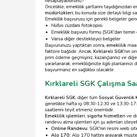
hesaplayabilirsiniz?
Öncelikle, emeklilik şartlarını taşıdığınızdan e
müdürlükleri
, bu konuda size detaylı bilgi sa
Emeklilik başvurusu için gerekli belgeler genel
Nüfus cüzdanı fotokopisi
Emeklilik başvuru formu (SGK'dan temin ed
Varsa diğer destekleyici belgeler
Başvurunuzu yaptıktan sonra,
emeklilik
maaşı
faktöre bağlıdır. Ancak,
Kırklareli SGK
'nın o
prim ödeme geçmişiniz, kazançlarınız ve diğer 
yararlanarak, emekliliğinizle ilgili planlarını
başvurmanız en sağlıklısı olacaktır.
Kırklareli SGK Çalışma S
Kırklareli SGK
, diğer tüm
Sosyal Güvenlik
genellikle hafta içi 08:30-12:30 ve 13:30-17:
saatlerini teyit etmeniz önemlidir.
Emeklilik işlemleri
,
sigorta hizmetleri
ve di
randevu alma işlemleri için şu adımları izleyebi
Online Randevu:
SGK'nın resmi web sites
Alo 170:
Alo 170 hattını arayarak müşteri 