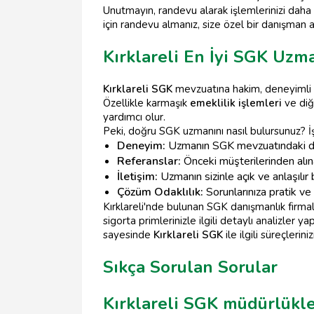
Unutmayın, randevu alarak işlemlerinizi daha h
için randevu almanız, size özel bir danışman
Kırklareli En İyi SGK Uzm
Kırklareli SGK
mevzuatına hakim, deneyimli
Özellikle karmaşık
emeklilik işlemleri
ve di
yardımcı olur.
Peki, doğru SGK uzmanını nasıl bulursunuz? İ
Deneyim:
Uzmanın SGK mevzuatındaki den
Referanslar:
Önceki müşterilerinden alınan
İletişim:
Uzmanın sizinle açık ve anlaşılır 
Çözüm Odaklılık:
Sorunlarınıza pratik ve
Kırklareli'nde bulunan SGK danışmanlık firmal
sigorta primlerinizle ilgili detaylı analizler
sayesinde
Kırklareli SGK
ile ilgili süreçleriniz
Sıkça Sorulan Sorular
Kırklareli SGK müdürlükl