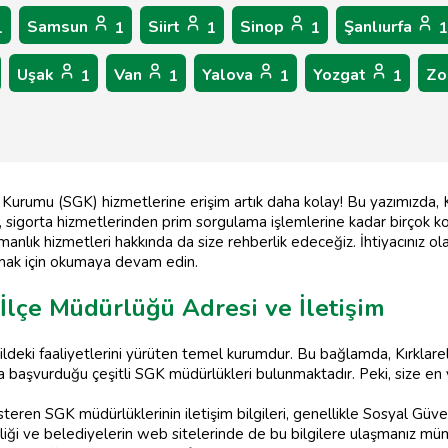
Samsun
Siirt
Sinop
Şanlıurfa
1
1
1
1
1
Uşak
Van
Yalova
Yozgat
Zo
1
1
1
1
k Kurumu (SGK) hizmetlerine erişim artık daha kolay! Bu yazımızda, Kı
ne, sigorta hizmetlerinden prim sorgulama işlemlerine kadar birçok ko
manlık hizmetleri hakkında da size rehberlik edeceğiz. İhtiyacınız o
ırmak için okumaya devam edin.
/İlçe Müdürlüğü Adresi ve İletişim
ildeki faaliyetlerini yürüten temel kurumdur. Bu bağlamda, Kırklar
a başvurduğu çeşitli SGK müdürlükleri bulunmaktadır. Peki, size en
 gösteren SGK müdürlüklerinin iletişim bilgileri, genellikle Sosyal G
aliliği ve belediyelerin web sitelerinde de bu bilgilere ulaşmanız m