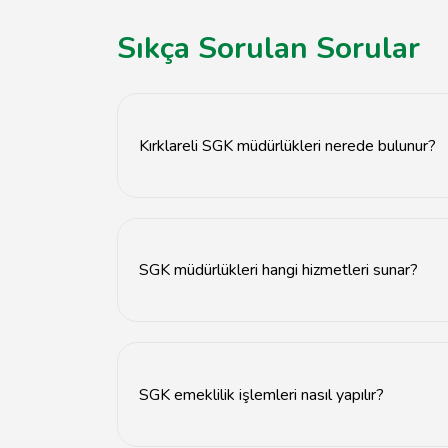
Sıkça Sorulan Sorular
Kırklareli SGK müdürlükleri nerede bulunur?
Kırklareli SGK müdürlükleri il merkezi ve ilçel
SGK müdürlükleri hangi hizmetleri sunar?
SGK müdürlükleri emeklilik işlemleri, sigorta s
SGK emeklilik işlemleri nasıl yapılır?