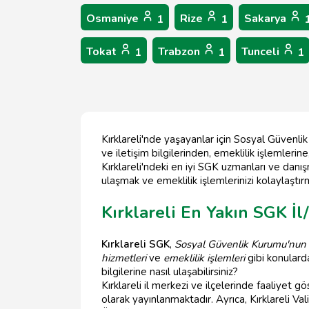
Osmaniye
Rize
Sakarya
1
1
Tokat
Trabzon
Tunceli
1
1
1
Kırklareli'nde yaşayanlar için Sosyal Güvenli
ve iletişim bilgilerinden, emeklilik işlemleri
Kırklareli'ndeki en iyi SGK uzmanları ve danış
ulaşmak ve emeklilik işlemlerinizi kolaylaşt
Kırklareli En Yakın SGK İl
Kırklareli SGK
,
Sosyal Güvenlik Kurumu'nun
hizmetleri
ve
emeklilik işlemleri
gibi konulard
bilgilerine nasıl ulaşabilirsiniz?
Kırklareli il merkezi ve ilçelerinde faaliyet
olarak yayınlanmaktadır. Ayrıca, Kırklareli V