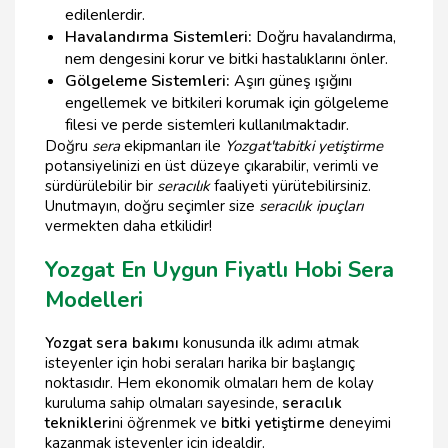
edilenlerdir.
Havalandırma Sistemleri:
Doğru havalandırma,
nem dengesini korur ve bitki hastalıklarını önler.
Gölgeleme Sistemleri:
Aşırı güneş ışığını
engellemek ve bitkileri korumak için gölgeleme
filesi ve perde sistemleri kullanılmaktadır.
Doğru
sera
ekipmanları ile
Yozgat'ta
bitki yetiştirme
potansiyelinizi en üst düzeye çıkarabilir, verimli ve
sürdürülebilir bir
seracılık
faaliyeti yürütebilirsiniz.
Unutmayın, doğru seçimler size
seracılık ipuçları
vermekten daha etkilidir!
Yozgat En Uygun Fiyatlı Hobi Sera
Modelleri
Yozgat sera bakımı
konusunda ilk adımı atmak
isteyenler için hobi seraları harika bir başlangıç
noktasıdır. Hem ekonomik olmaları hem de kolay
kuruluma sahip olmaları sayesinde,
seracılık
teknikleri
ni öğrenmek ve
bitki yetiştirme
deneyimi
kazanmak isteyenler için idealdir.