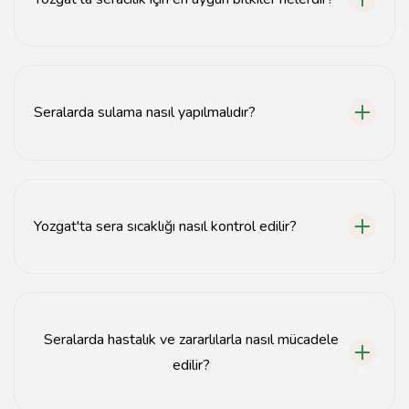
Yozgat'ta domates, biber, salatalık ve çilek gibi bitkiler
seracılık için uygundur.
Seralarda sulama nasıl yapılmalıdır?
Seralarda damla sulama veya otomatik sulama
sistemleri tercih edilmelidir.
Yozgat'ta sera sıcaklığı nasıl kontrol edilir?
Sera sıcaklığı, havalandırma, ısıtma sistemleri ve
gölgeleme ile kontrol edilebilir.
Seralarda hastalık ve zararlılarla nasıl mücadele
edilir?