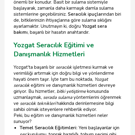
önemli bir konudur. Basit bir sulama sistemiyle
başlayarak, zamanla daha karmaşık damla sulama
sistemlerine geçebilirsiniz.
Seracılık ipuçları
ndan biri
de, bitkilerinizin ihtiyaçlarına göre sulama sıklığını
ayarlamaktır. Unutmayın ki, doğru
Yozgat sera
bakımı
, başarılı bir hasatın anahtarıdır.
Yozgat Seracılık Eğitimi ve
Danışmanlık Hizmetleri
Yozgat'ta başarılı bir
seracılık
işletmesi kurmak ve
verimliliği artırmak için doğru bilgi ve yönlendirme
hayati önem taşır. İşte tam bu noktada,
Yozgat
seracılık
eğitimi ve danışmanlık hizmetleri devreye
giriyor. Bu hizmetler,
bitki yetiştirme
konusunda
uzmanlaşmak,
serada sulama
yöntemlerini öğrenmek
ve
seracılık teknikleri
hakkında derinlemesine bilgi
sahibi olmak isteyenlere rehberlik ediyor.
Peki, bu eğitim ve danışmanlık hizmetleri neler
sunuyor?
Temel Seracılık Eğitimleri:
Yeni başlayanlar için
ser
kurulumu, toprak hazırlığı, tohum seçimi gibi