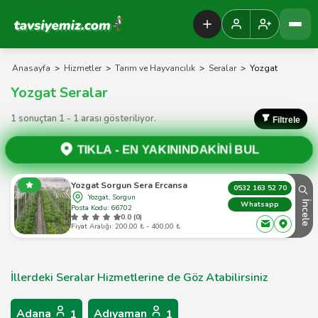
Tavsiyemiz Anasayfa
Anasayfa
>
Hizmetler
>
Tarım ve Hayvancılık
>
Seralar
>
Yozgat
Yozgat Seralar
1 sonuçtan 1 - 1 arası gösteriliyor.
Filtrele
TIKLA -
EN YAKININDAKİNİ BUL
Yozgat Sorgun Sera Ercansa
0532 163 52 70
Yozgat, Sorgun
İncele
Whatsapp
Posta Kodu: 66702
0.0 (0)
Fiyat Aralığı: 200,00 ₺ - 400,00 ₺
İllerdeki Seralar Hizmetlerine de Göz Atabilirsiniz
Adana
Adıyaman
1
1