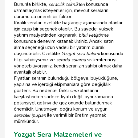
Bununla birlikte,
seracılık teknikleri
konusunda
uzmanlaşmak isteyenler için, mevcut seraların
durumu da önemli bir faktör.
Kiralık seralar, özellikle başlangıç aşamasında olanlar
için cazip bir seçenek olabilir. Bu sayede, yüksek
yatırım maliyetinden kaçınarak,
bitki yetiştirme
konusunda deneyim kazanabilirsiniz. Ancak, satın
alma seçeneği uzun vadeli bir yatırım olarak
düşünülebilir. Özellikle
Yozgat sera bakımı
konusunda
bilgi sahibiyseniz ve
serada sulama
sistemlerini iyi
yönetebiliyorsanız, kendi seranızın sahibi olmak daha
avantajlı olabilir.
Fiyatlar, seranın bulunduğu bölgeye, büyüklüğüne,
yapısına ve içerdiği ekipmanlara göre değişiklik
gösterir. Bu nedenle, farklı
sera
alanlarını
karşılaştırırken sadece fiyatı değil, aynı zamanda
potansiyel getiriyi de göz önünde bulundurmak
önemlidir. Unutmayın, doğru konum ve uygun
seracılık ipuçları
ile verimli bir üretim yapmak
mümkündür.
Yozgat Sera Malzemeleri ve