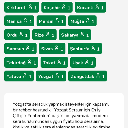
Kırklareli
Kırşehir
Kocaeli
1
1
1
Manisa
Mersin
Muğla
1
1
1
Ordu
Rize
Sakarya
1
1
1
Samsun
Sivas
Şanlıurfa
1
1
1
Tekirdağ
Tokat
Uşak
1
1
1
Yalova
Yozgat
Zonguldak
1
1
1
Yozgat'ta seracılık yapmak isteyenler için kapsamlı
bir rehber hazırladık! "Yozgat Seralar İçin En İyi
Çiftçilik Yöntemleri" başlıklı bu yazımızda, modern
sera kurulumundan uygun fiyatlı hobi seralarına,
kiralık ve satılık sera alanlarından seracılık eğitimine