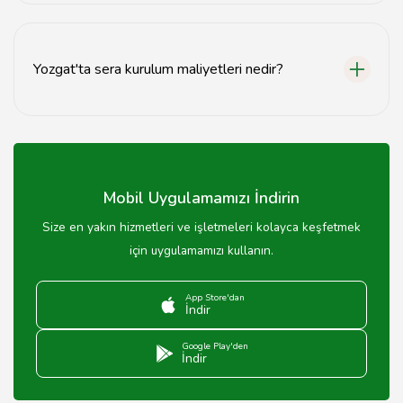
Biyolojik mücadele yöntemleri ve düzenli ilaçlama ile
hastalık ve zararlılarla mücadele edilebilir.
Yozgat'ta sera kurulum maliyetleri nedir?
Sera kurulum maliyetleri, kullanılan malzemelere ve
büyüklüğe bağlı olarak değişiklik göstermektedir.
Mobil Uygulamamızı İndirin
Size en yakın hizmetleri ve işletmeleri kolayca keşfetmek
için uygulamamızı kullanın.
App Store'dan
İndir
Google Play'den
İndir