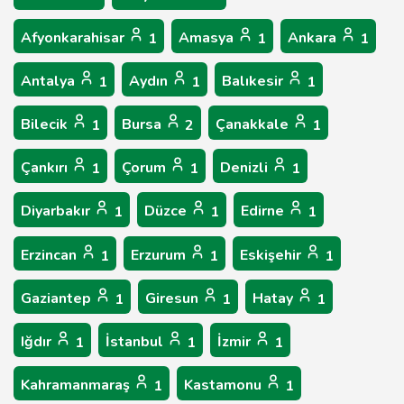
Afyonkarahisar
Amasya
Ankara
1
1
1
Antalya
Aydın
Balıkesir
1
1
1
Bilecik
Bursa
Çanakkale
1
2
1
Çankırı
Çorum
Denizli
1
1
1
Diyarbakır
Düzce
Edirne
1
1
1
Erzincan
Erzurum
Eskişehir
1
1
1
Gaziantep
Giresun
Hatay
1
1
1
Iğdır
İstanbul
İzmir
1
1
1
Kahramanmaraş
Kastamonu
1
1