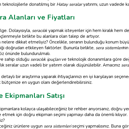
teknolojilerle donatılmış bir
Hatay seralar
yatırımı, uzun vadede kaz
ra Alanları ve Fiyatları
lge. Dolayısıyla,
seracılık
yapmak isteyenler için hem kiralık hem de
çlenmeyle birlikte bu alanlara olan talep de artıyor.
ken nelere dikkat etmeliyiz? Öncelikle, seranın bulunduğu konum büyü
iliği doğrudan etkileyen faktörler. Bununla birlikte,
sera sistemleri
nin
 göz önünde bulundurulmalı.
 ve sahip olduğu
seracılık ipuçları
ve teknolojik donanımlara göre değiş
lık seralar uzun vadeli bir yatırım olarak düşünülebilir. Amacınız
sera
 detaylı bir araştırma yaparak ihtiyaçlarınızı en iyi karşılayan seçen
k bütçenize en uygun olanı değerlendirebilirsiniz.
 Ekipmanları Satışı
pmanlara kolayca ulaşabileceğiniz bir rehber arıyorsanız, doğru ye
 etmek için doğru ekipman seçimi yapmayı daha da önemli kılıyor.
iz?
eceğiniz ürünlere uygun
sera sistemleri
seçimi yapmalısınız. Buna gö