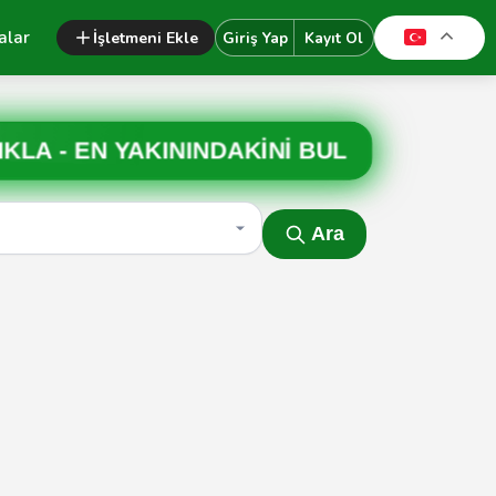
alar
İşletmeni Ekle
Giriş Yap
Kayıt Ol
IKLA -
EN YAKININDAKİNİ BUL
Ara