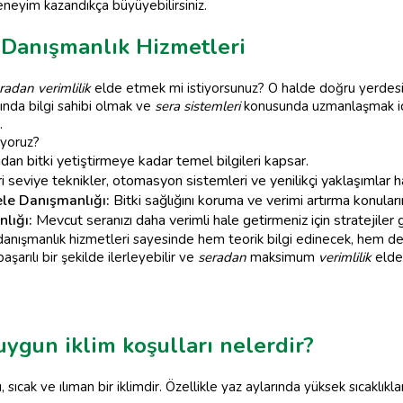
deneyim kazandıkça büyüyebilirsiniz.
e Danışmanlık Hizmetleri
radan verimlilik
elde etmek mi istiyorsunuz? O halde doğru yerdesi
ında bilgi sahibi olmak ve
sera sistemleri
konusunda uzmanlaşmak i
.
uyoruz?
an bitki yetiştirmeye kadar temel bilgileri kapsar.
ri seviye teknikler, otomasyon sistemleri ve yenilikçi yaklaşımlar ha
ele Danışmanlığı:
Bitki sağlığını koruma ve verimi artırma konular
lığı:
Mevcut seranızı daha verimli hale getirmeniz için stratejiler ge
nışmanlık hizmetleri sayesinde hem teorik bilgi edinecek, hem de 
aşarılı bir şekilde ilerleyebilir ve
seradan
maksimum
verimlilik
elde 
 uygun iklim koşulları nelerdir?
, sıcak ve ılıman bir iklimdir. Özellikle yaz aylarında yüksek sıcaklıkla