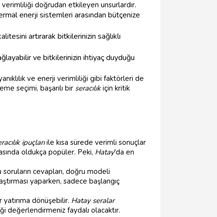
a verimliliği doğrudan etkileyen unsurlardır.
jeotermal enerji sistemleri arasından bütçenize
esini artırarak bitkilerinizin sağlıklı
ayabilir ve bitkilerinizin ihtiyaç duyduğu
klılık ve enerji verimliliği gibi faktörleri de
me seçimi, başarılı bir
seracılık
için kritik
racılık ipuçları
ile kısa sürede verimli sonuçlar
rasında oldukça popüler. Peki,
Hatay
'da en
Bu soruların cevapları, doğru modeli
araştırması yaparken, sadece başlangıç
 yatırıma dönüşebilir.
Hatay seralar
eği değerlendirmeniz faydalı olacaktır.