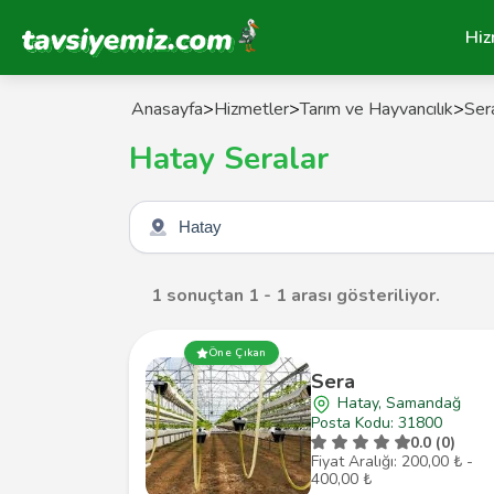
Tavsiyemiz Anasayfa
Hiz
Anasayfa
>
Hizmetler
>
Tarım ve Hayvancılık
>
Ser
Hatay Seralar
Şehir seçin
1 sonuçtan 1 - 1 arası gösteriliyor.
Öne Çıkan
Sera
Hatay, Samandağ
Posta Kodu: 31800
0.0 (0)
Fiyat Aralığı: 200,00 ₺ -
400,00 ₺