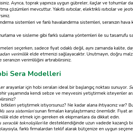
lisiniz. Ayrıca, toprak yapınıza uygun gübreler, ilaçlar ve tohumlar d
ısıtma çözümleri mevcuttur. Yakıtlı ısıtıcılar, elektrikli ısıtıcılar ve 
siniz.
ırma sistemleri ve fanlı havalandırma sistemleri, seranızın hava kalit
ama ve sisleme gibi farklı sulama yöntemleri ile su tasarrufu sağl
meleri seçerken, sadece fiyat odaklı değil, aynı zamanda kalite, dayanı
adan verimlilik
elde etmenizi sağlayacaktır. Unutmayın, doğru malze
seranızın verimliliğini artırabilirsiniz.
obi Sera Modelleri
 arayanlar için hobi seraları ideal bir başlangıç noktası sunuyor.
Se
 şehir yaşamında kendi sebze ve meyvesini yetiştirmek isteyenler a
lirsiniz?
gi bitkileri yetiştirmek istiyorsunuz? Ne kadar alana ihtiyacınız var? 
klı
sera sistemleri
sunan firmaları karşılaştırmanız önemlidir. Fiyat 
lilik
elde etmek için gereken ek ekipmanlara da dikkat edin.
ru
seracılık teknolojileri
ile desteklendiğinde uzun vadede kazançlı bir
Dolayısıyla, farklı firmalardan teklif alarak bütçenize en uygun seçen