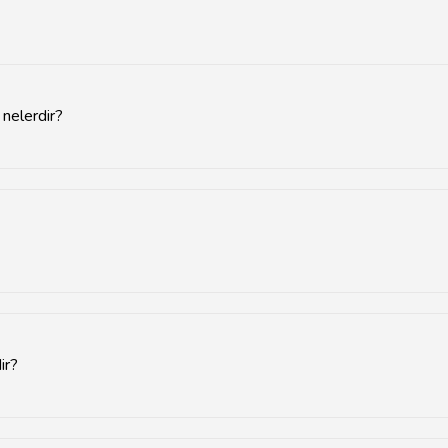
 nelerdir?
lları idealdir. Özellikle yaz aylarında sıcaklıkların yüksek olması, bit
ebze ve meyve türleri yetiştirilebilir.
ir?
anımını azaltarak daha yüksek verim sağlar.