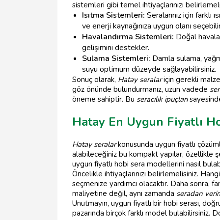
sistemleri gibi temel ihtiyaçlarınızı belirleme
Isıtma Sistemleri:
Seralarınız için farklı 
ve enerji kaynağınıza uygun olanı seçebilir
Havalandırma Sistemleri:
Doğal havaland
gelişimini destekler.
Sulama Sistemleri:
Damla sulama, yağmurl
suyu optimum düzeyde sağlayabilirsiniz.
Sonuç olarak,
Hatay seralar
için gerekli malze
göz önünde bulundurmanız, uzun vadede
ser
öneme sahiptir. Bu
seracılık ipuçları
sayesinde 
Hatay En Uygun Fiyatlı H
Hatay seralar
konusunda uygun fiyatlı çözümler
alabileceğiniz bu kompakt yapılar, özellikle
uygun fiyatlı hobi sera modellerini nasıl bulabi
Öncelikle ihtiyaçlarınızı belirlemelisiniz. Han
seçmenize yardımcı olacaktır. Daha sonra, far
maliyetine değil, aynı zamanda
seradan verim
Unutmayın, uygun fiyatlı bir hobi serası, doğ
pazarında birçok farklı model bulabilirsiniz. 