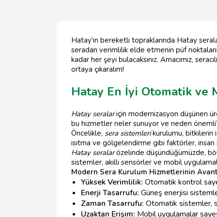
Hatay'ın bereketli topraklarında Hatay seralar
seradan verimlilik elde etmenin püf noktaların
kadar her şeyi bulacaksınız. Amacımız, seracılık
ortaya çıkaralım!
Hatay En İyi Otomatik ve
Hatay seralar
için modernizasyon düşünen üret
bu hizmetler neler sunuyor ve neden önemli
Öncelikle,
sera sistemleri
kurulumu, bitkilerin
ısıtma ve gölgelendirme gibi faktörler, insa
Hatay seralar
özelinde düşündüğümüzde, bölg
sistemler, akıllı sensörler ve mobil uygulama
Modern Sera Kurulum Hizmetlerinin Avanta
Yüksek Verimlilik:
Otomatik kontrol sayesi
Enerji Tasarrufu:
Güneş enerjisi sistemler
Zaman Tasarrufu:
Otomatik sistemler, s
Uzaktan Erişim:
Mobil uygulamalar sayes