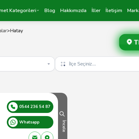
met Kategorileri
Blog
Hakkımızda
İller
İletişim
Mark
alar
>
Hatay
T
İlçe seçin
0544 236 54 87
Whatsapp
İncele