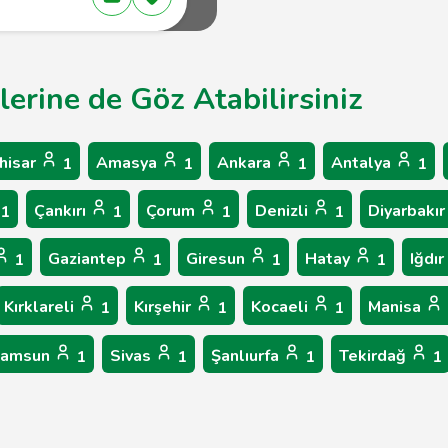
lerine de Göz Atabilirsiniz
hisar
Amasya
Ankara
Antalya
1
1
1
1
Çankırı
Çorum
Denizli
Diyarbakı
1
1
1
1
Gaziantep
Giresun
Hatay
Iğdır
1
1
1
1
Kırklareli
Kırşehir
Kocaeli
Manisa
1
1
1
amsun
Sivas
Şanlıurfa
Tekirdağ
1
1
1
1