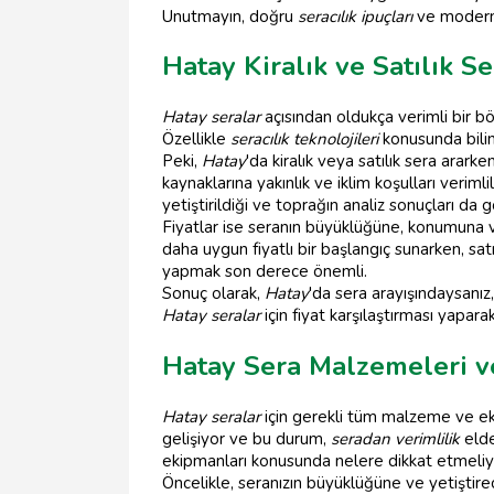
Unutmayın, doğru
seracılık ipuçları
ve modern 
Hatay Kiralık ve Satılık Se
Hatay seralar
açısından oldukça verimli bir bö
Özellikle
seracılık teknolojileri
konusunda bilin
Peki,
Hatay
'da kiralık veya satılık sera arar
kaynaklarına yakınlık ve iklim koşulları veriml
yetiştirildiği ve toprağın analiz sonuçları da
Fiyatlar ise seranın büyüklüğüne, konumuna
daha uygun fiyatlı bir başlangıç sunarken, satı
yapmak son derece önemli.
Sonuç olarak,
Hatay
'da sera arayışındaysanız,
Hatay seralar
için fiyat karşılaştırması yapara
Hatay Sera Malzemeleri ve
Hatay seralar
için gerekli tüm malzeme ve eki
gelişiyor ve bu durum,
seradan verimlilik
elde
ekipmanları konusunda nelere dikkat etmeliy
Öncelikle, seranızın büyüklüğüne ve yetiştir