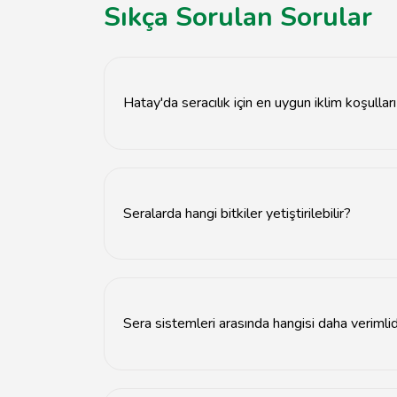
Sıkça Sorulan Sorular
Hatay'da seracılık için en uygun iklim koşulları
Hatay'da seracılık için sıcak ve ılıman iklim koşu
Seralarda hangi bitkiler yetiştirilebilir?
Seralarda domates, biber, salatalık, çilek gibi s
Sera sistemleri arasında hangisi daha verimlid
Hidroponik ve aeroponik sistemler, toprak kull