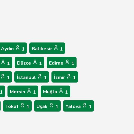
Aydın
Balıkesir
1
1
r
Düzce
Edirne
1
1
1
İstanbul
İzmir
1
1
1
Mersin
Muğla
1
1
1
Tokat
Uşak
Yalova
1
1
1