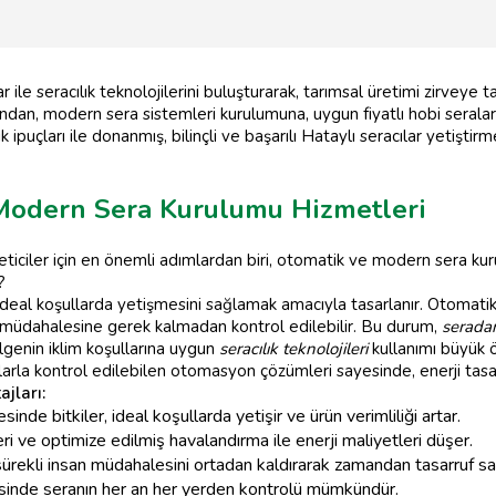
 ile seracılık teknolojilerini buluşturarak, tarımsal üretimi zirvey
dan, modern sera sistemleri kurulumuna, uygun fiyatlı hobi seralarınd
 ipuçları ile donanmış, bilinçli ve başarılı Hataylı seracılar yetiştirm
 Modern Sera Kurulumu Hizmetleri
iciler için en önemli adımlardan biri, otomatik ve modern sera ku
?
 ideal koşullarda yetişmesini sağlamak amacıyla tasarlanır. Otomat
n müdahalesine gerek kalmadan kontrol edilebilir. Bu durum,
seradan
enin iklim koşullarına uygun
seracılık teknolojileri
kullanımı büyük ö
larla kontrol edilebilen otomasyon çözümleri sayesinde, enerji tasarr
jları:
nde bitkiler, ideal koşullarda yetişir ve ürün verimliliği artar.
i ve optimize edilmiş havalandırma ile enerji maliyetleri düşer.
ürekli insan müdahalesini ortadan kaldırarak zamandan tasarruf sa
inde seranın her an her yerden kontrolü mümkündür.