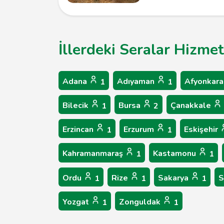
İllerdeki Seralar Hizmet
Adana
Adıyaman
Afyonkara
1
1
Bilecik
Bursa
Çanakkale
1
2
Erzincan
Erzurum
Eskişehir
1
1
Kahramanmaraş
Kastamonu
1
1
Ordu
Rize
Sakarya
S
1
1
1
Yozgat
Zonguldak
1
1