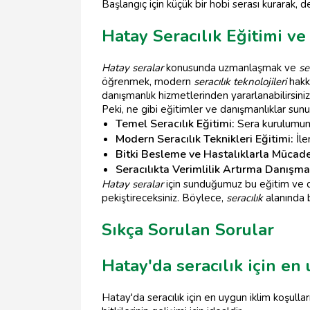
Başlangıç için küçük bir hobi serası kurarak, 
Hatay Seracılık Eğitimi v
Hatay seralar
konusunda uzmanlaşmak ve
se
öğrenmek, modern
seracılık teknolojileri
hakk
danışmanlık hizmetlerinden yararlanabilirsiniz
Peki, ne gibi eğitimler ve danışmanlıklar sun
Temel Seracılık Eğitimi:
Sera kurulumund
Modern Seracılık Teknikleri Eğitimi:
İle
Bitki Besleme ve Hastalıklarla Mücad
Seracılıkta Verimlilik Artırma Danışman
Hatay seralar
için sunduğumuz bu eğitim ve da
pekiştireceksiniz. Böylece,
seracılık
alanında b
Sıkça Sorulan Sorular
Hatay'da seracılık için en
Hatay'da seracılık için en uygun iklim koşulları