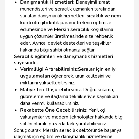
Danışmanlık Hizmetleri:
Deneyimli ziraat
mühendisleri ve seracılık uzmanları tarafından
sunulan danışmanlık hizmetleri,
sıcaklık ve nem
kontrolü
gibi kritik parametrelerin optimize
edilmesinde ve
Mersin seracılık
koşullarına
uygun çözümler üretilmesinde size rehberlik
eder. Ayrıca, devlet destekleri ve teşvikler
hakkında bilgi sahibi olmanızı sağlar.
Seracılık eğitimleri ve danışmanlık hizmetleri
sayesinde:
Verimliliği Artırabilirsiniz:
Seralar için en iyi
uygulamalar
ı öğrenerek, ürün kalitesini ve
miktarını yükseltebilirsiniz.
Maliyetleri Düşürebilirsiniz:
Doğru sulama,
gübreleme ve ilaçlama teknikleriyle kaynakları
daha verimli kullanabilirsiniz.
Rekabette Öne Gecebilirsiniz:
Yenilikçi
yaklaşımlar ve modern teknolojiler hakkında bilgi
sahibi olarak, pazarda fark yaratabilirsiniz.
Sonuç olarak,
Mersin seracılık
sektöründe başarıya
ulaşmak için eğitim ve danışmanlık hizmetlerine