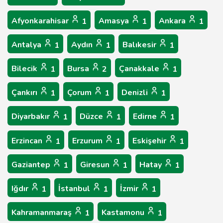
Afyonkarahisar
Amasya
Ankara
1
1
1
Antalya
Aydın
Balıkesir
1
1
1
Bilecik
Bursa
Çanakkale
1
2
1
Çankırı
Çorum
Denizli
1
1
1
Diyarbakır
Düzce
Edirne
1
1
1
Erzincan
Erzurum
Eskişehir
1
1
1
Gaziantep
Giresun
Hatay
1
1
1
Iğdır
İstanbul
İzmir
1
1
1
Kahramanmaraş
Kastamonu
1
1