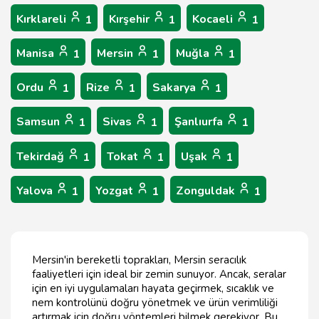
Kırklareli
Kırşehir
Kocaeli
1
1
1
Manisa
Mersin
Muğla
1
1
1
Ordu
Rize
Sakarya
1
1
1
Samsun
Sivas
Şanlıurfa
1
1
1
Tekirdağ
Tokat
Uşak
1
1
1
Yalova
Yozgat
Zonguldak
1
1
1
Mersin'in bereketli toprakları, Mersin seracılık
faaliyetleri için ideal bir zemin sunuyor. Ancak, seralar
için en iyi uygulamaları hayata geçirmek, sıcaklık ve
nem kontrolünü doğru yönetmek ve ürün verimliliği
artırmak için doğru yöntemleri bilmek gerekiyor. Bu