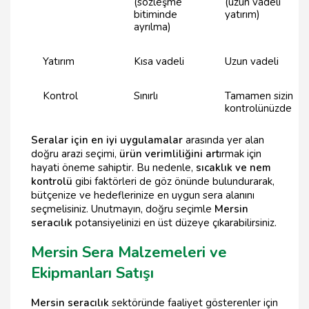
(sözleşme
(uzun vadeli
bitiminde
yatırım)
ayrılma)
Yatırım
Kısa vadeli
Uzun vadeli
Kontrol
Sınırlı
Tamamen sizin
kontrolünüzde
Seralar için en iyi uygulamalar
arasında yer alan
doğru arazi seçimi,
ürün verimliliğini art
ırmak için
hayati öneme sahiptir. Bu nedenle,
sıcaklık ve nem
kontrolü
gibi faktörleri de göz önünde bulundurarak,
bütçenize ve hedeflerinize en uygun sera alanını
seçmelisiniz. Unutmayın, doğru seçimle
Mersin
seracılık
potansiyelinizi en üst düzeye çıkarabilirsiniz.
Mersin Sera Malzemeleri ve
Ekipmanları Satışı
Mersin seracılık
sektöründe faaliyet gösterenler için