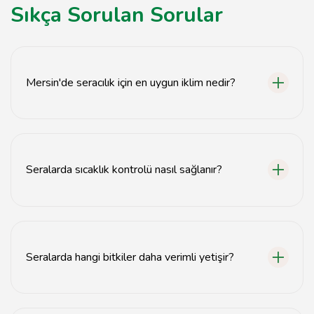
Sıkça Sorulan Sorular
Mersin'de seracılık için en uygun iklim nedir?
Mersin'de seracılık için sıcak ve nemli iklimler idealdir.
Seralarda sıcaklık kontrolü nasıl sağlanır?
Seralarda sıcaklık kontrolü, havalandırma sistemleri ve
otomatik ısıtma ile sağlanır.
Seralarda hangi bitkiler daha verimli yetişir?
Domates, biber ve salatalık gibi sebzeler seralarda