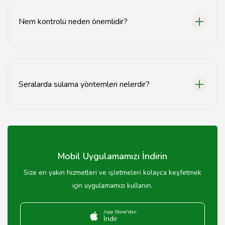
daha verimli yetişir.
Nem kontrolü neden önemlidir?
Nem kontrolü, bitki sağlığını korur ve hastalıkların
önlenmesine yardımcı olur.
Seralarda sulama yöntemleri nelerdir?
Damla sulama ve yağmurlama sistemleri en yaygın
sulama yöntemleridir.
Mobil Uygulamamızı İndirin
Size en yakın hizmetleri ve işletmeleri kolayca keşfetmek
için uygulamamızı kullanın.
App Store'dan
İndir