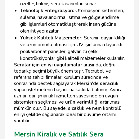
özelleştirilmiş sera tasarımları sunar.
Teknolojik Entegrasyon:
Otomasyon sistemleri,
sulama, havalandırma, ısıtma ve gölgelendirme
gibi işlemleri otomatikleştirerek insan gücüne
olan ihtiyacı azaltır.
Yüksek Kaliteli Malzemeler:
Seranın dayanıklılığı
ve uzun ömürlü olması için UV ışınlarına dayanıklı
polikarbonat paneller, galvanizli çelik
konstrüksiyonlar gibi kaliteli malzemeler kullanılır.
Seralar için en iyi uygulamalar
arasında, doğru
tedarikçi seçimi büyük önem taşır. Tecrübeli ve
referans sahibi firmalar, kurulum sürecinde ve
sonrasında destek sağlayarak
Mersin'de seracılık
yapan işletmelerin başarısına katkıda bulunur. Ayrıca,
uzman danışmanlık hizmetleri sayesinde en uygun
sistemlerin seçilmesi ve
ürün verimliliği art
ırılması
mümkün olur. Bu sayede,
sıcaklık ve nem kontrolü
en iyi şekilde sağlanarak ideal bir büyüme ortamı
yaratılır.
Mersin Kiralık ve Satılık Sera