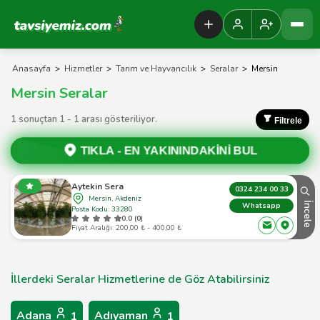
Tavsiyemiz Anasayfa
Anasayfa
>
Hizmetler
>
Tarım ve Hayvancılık
>
Seralar
>
Mersin
Mersin Seralar
1 sonuçtan 1 - 1 arası gösteriliyor.
Filtrele
TIKLA -
EN YAKININDAKİNİ BUL
Aytekin Sera
0324 234 00 33
Mersin, Akdeniz
İncele
Whatsapp
Posta Kodu: 33280
0.0 (0)
Fiyat Aralığı: 200,00 ₺ - 400,00 ₺
İllerdeki Seralar Hizmetlerine de Göz Atabilirsiniz
Adana
Adıyaman
1
1