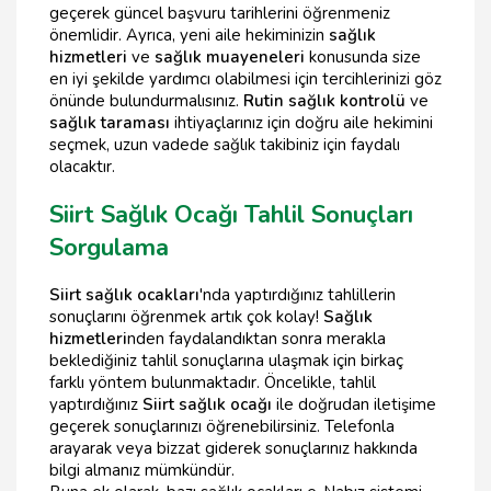
geçerek güncel başvuru tarihlerini öğrenmeniz
önemlidir. Ayrıca, yeni aile hekiminizin
sağlık
hizmetleri
ve
sağlık muayeneleri
konusunda size
en iyi şekilde yardımcı olabilmesi için tercihlerinizi göz
önünde bulundurmalısınız.
Rutin sağlık kontrolü
ve
sağlık taraması
ihtiyaçlarınız için doğru aile hekimini
seçmek, uzun vadede sağlık takibiniz için faydalı
olacaktır.
Siirt Sağlık Ocağı Tahlil Sonuçları
Sorgulama
Siirt sağlık ocakları
'nda yaptırdığınız tahlillerin
sonuçlarını öğrenmek artık çok kolay!
Sağlık
hizmetleri
nden faydalandıktan sonra merakla
beklediğiniz tahlil sonuçlarına ulaşmak için birkaç
farklı yöntem bulunmaktadır. Öncelikle, tahlil
yaptırdığınız
Siirt sağlık ocağı
ile doğrudan iletişime
geçerek sonuçlarınızı öğrenebilirsiniz. Telefonla
arayarak veya bizzat giderek sonuçlarınız hakkında
bilgi almanız mümkündür.