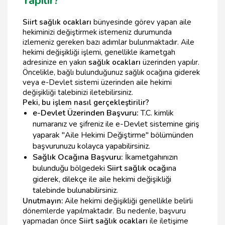
Yapılır?
Siirt sağlık ocakları
bünyesinde görev yapan aile
hekiminizi değiştirmek istemeniz durumunda
izlemeniz gereken bazı adımlar bulunmaktadır. Aile
hekimi değişikliği işlemi, genellikle ikametgah
adresinize en yakın
sağlık ocakları
üzerinden yapılır.
Öncelikle, bağlı bulunduğunuz sağlık ocağına giderek
veya e-Devlet sistemi üzerinden aile hekimi
değişikliği talebinizi iletebilirsiniz.
Peki, bu işlem nasıl gerçekleştirilir?
e-Devlet Üzerinden Başvuru:
T.C. kimlik
numaranız ve şifreniz ile e-Devlet sistemine giriş
yaparak "Aile Hekimi Değiştirme" bölümünden
başvurunuzu kolayca yapabilirsiniz.
Sağlık Ocağına Başvuru:
İkametgahınızın
bulunduğu bölgedeki
Siirt sağlık ocağı
na
giderek, dilekçe ile aile hekimi değişikliği
talebinde bulunabilirsiniz.
Unutmayın:
Aile hekimi değişikliği genellikle belirli
dönemlerde yapılmaktadır. Bu nedenle, başvuru
yapmadan önce
Siirt sağlık ocakları
ile iletişime