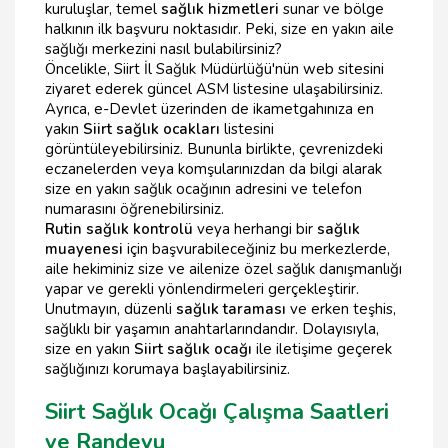
kuruluşlar, temel
sağlık hizmetleri
sunar ve bölge
halkının ilk başvuru noktasıdır. Peki, size en yakın aile
sağlığı merkezini nasıl bulabilirsiniz?
Öncelikle, Siirt İl Sağlık Müdürlüğü'nün web sitesini
ziyaret ederek güncel ASM listesine ulaşabilirsiniz.
Ayrıca, e-Devlet üzerinden de ikametgahınıza en
yakın
Siirt sağlık ocakları
listesini
görüntüleyebilirsiniz. Bununla birlikte, çevrenizdeki
eczanelerden veya komşularınızdan da bilgi alarak
size en yakın sağlık ocağının adresini ve telefon
numarasını öğrenebilirsiniz.
Rutin sağlık kontrolü
veya herhangi bir
sağlık
muayenesi
için başvurabileceğiniz bu merkezlerde,
aile hekiminiz size ve ailenize özel sağlık danışmanlığı
yapar ve gerekli yönlendirmeleri gerçekleştirir.
Unutmayın, düzenli
sağlık taraması
ve erken teşhis,
sağlıklı bir yaşamın anahtarlarındandır. Dolayısıyla,
size en yakın
Siirt sağlık ocağı
ile iletişime geçerek
sağlığınızı korumaya başlayabilirsiniz.
Siirt Sağlık Ocağı Çalışma Saatleri
ve Randevu