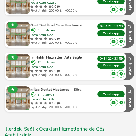
İncele
Whatsapp
Posta Kodu: 02230
0.0 (0)
Fiyat Aralığı: 200,00 ₺ - 400,00 ₺
Özel Siirt İbn-İ Sina Hastanesi
0484 223 99 99
Siirt, Merkez
İncele
Whatsapp
Posta Kodu: 02230
0.0 (0)
Fiyat Aralığı: 200,00 ₺ - 400,00 ₺
İbrahim Hakkı Hazretleri Aile Sağlığı Merkezi
0484 224 33 59
Siirt, Merkez
İncele
Whatsapp
Posta Kodu: 02230
0.0 (0)
Fiyat Aralığı: 200,00 ₺ - 400,00 ₺
Şirvan İlçe Devlet Hastanesi - Siirt Şirvan - 1
Whatsapp
Siirt, Şirvan
İncele
Posta Kodu: 56873
0.0 (0)
Fiyat Aralığı: 200,00 ₺ - 400,00 ₺
İllerdeki Sağlık Ocakları Hizmetlerine de Göz
Atabilirsiniz