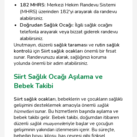
182 MHRS:
Merkezi Hekim Randevu Sistemi
(MHRS) üzerinden 182'yi arayarak da randevu
alabilirsiniz.
Doğrudan Sağlık Ocağı:
İlgili sağlık ocağını
telefonla arayarak veya bizzat giderek randevu
alabilirsiniz.
Unutmayın, düzenli
sağlık taraması
ve
rutin sağlık
kontrolü
için
Siirt sağlık ocakları
önemli bir fırsat
sunar. Randevunuzu alarak, sağlığınızı koruma
yolunda önemli bir adım atabilirsiniz.
Siirt Sağlık Ocağı Aşılama ve
Bebek Takibi
Siirt sağlık ocakları
, bebeklerin ve çocukların sağlıklı
gelişimini desteklemek amacıyla önemli
sağlık
hizmetleri
sunar. Bu hizmetlerin başında aşılama ve
bebek takibi gelir. Bebek takibi, doğumdan itibaren
düzenli
sağlık muayenel
eriyle başlar ve çocuğun
gelişiminin yakından izlenmesini içerir. Bu süreçte,
bebeğin boyu, kilosu, baş çevresi gibi fiziksel