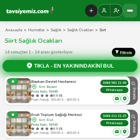
Tavsiyemiz Anasayfa
Anasayfa
>
Hizmetler
>
Sağlık
>
Sağlık Ocakları
>
Siirt
Siirt Sağlık Ocakları
14 sonuçtan 1 - 14 arası gösteriliyor.
Filtrele
TIKLA -
EN YAKININDAKİNİ BUL
Baykan Devlet Hastanesi
0484 561 21 06
Siirt, Baykan
İncele
Whatsapp
Posta Kodu: 56460
0.0 (0)
Fiyat Aralığı: 200,00 ₺ - 400,00 ₺
Eruh Toplum Sağlığı Merkezi
0484 311 31 25
Siirt, Eruh
İncele
Whatsapp
Posta Kodu: 56540
0.0 (0)
Fiyat Aralığı: 200,00 ₺ - 400,00 ₺