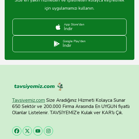
Size en yakın hizmetleri ve işletmeleri kolayca keşfetmek
için uygulamamızı kullanın.
App Store'dan
İndir
Google Play'den
İndir
Tavsiyemiz.com
Size Aradığınız Hizmeti Kolayca Sunar
650 Sektör ve 200.000 Firma Arasında En UYGUN fiyatlı
Olanlar Listelenir. TAVSİYEMİZ’e Kulak ver KAR’lı Çık.