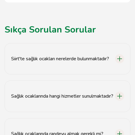
Sıkça Sorulan Sorular
Siirt'te sağlık ocakları nerelerde bulunmaktadır?
Siirt'te birçok mahallede sağlık ocakları bulunmaktadır.
Detaylı bilgi için yerel sağlık müdürlüğü ile iletişime
geçebilirsiniz.
Sağlık ocaklarında hangi hizmetler sunulmaktadır?
Sağlık ocaklarında rutin sağlık kontrolleri, aşılar, sağlık
taramaları ve temel sağlık hizmetleri sunulmaktadır.
Sağlık ocaklarında randevu almak gerekli mi?