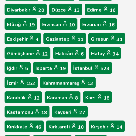
Diyarbakır
Düzce
Edirne
20
13
16
Elâzığ
Erzincan
Erzurum
19
10
16
Eskişehir
Gaziantep
Giresun
4
11
31
Gümüşhane
Hakkâri
Hatay
12
6
34
Iğdır
Isparta
İstanbul
5
19
523
İzmir
Kahramanmaraş
152
13
Karabük
Karaman
Kars
12
8
18
Kastamonu
Kayseri
18
27
Kırıkkale
Kırklareli
Kırşehir
46
10
14