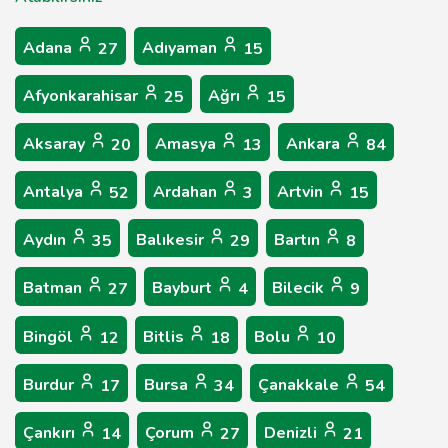
Adana
Adıyaman
27
15
Afyonkarahisar
Ağrı
25
15
Aksaray
Amasya
Ankara
20
13
84
Antalya
Ardahan
Artvin
52
3
15
Aydın
Balıkesir
Bartın
35
29
8
Batman
Bayburt
Bilecik
27
4
9
Bingöl
Bitlis
Bolu
12
18
10
Burdur
Bursa
Çanakkale
17
34
54
Çankırı
Çorum
Denizli
14
27
21