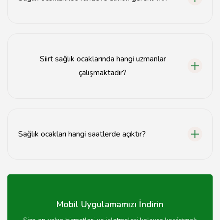
Bazı hizmetler için randevu almak gerekebilir, ancak acil
durumlarda doğrudan gidebilirsiniz.
Siirt sağlık ocaklarında hangi uzmanlar
çalışmaktadır?
Sağlık ocaklarında genellikle pratisyen hekimler,
hemşireler ve sağlık teknisyenleri görev yapmaktadır.
Sağlık ocakları hangi saatlerde açıktır?
Sağlık ocakları genellikle hafta içi sabah 08:00'den
akşam 17:00'ye kadar açıktır.
Mobil Uygulamamızı İndirin