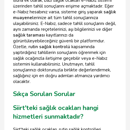
Buna ek olarak, bazı sağlık ocakları e-Nabız sistemi
üzerinden tahlil sonuçlarını erişime açmaktadır. Eğer
e-Nabız hesabınız varsa, sisteme giriş yaparak
sağlık
muayenel
erinize ait tüm tahlil sonuçlarınıza
ulaşabilirsiniz. E-Nabız, sadece tahlil sonuçlarını değil,
aynı zamanda reçetelerinizi, aşı bilgilerinizi ve diğer
sağlık taraması
kayıtlarınızı da
görüntüleyebileceğiniz güvenli bir platformdur.
Özetle,
rutin sağlık kontrolü
kapsamında
yaptırdığınız tahlillerin sonuçlarını öğrenmek için
sağlık ocağınızla iletişime geçebilir veya e-Nabız
sistemini kullanabilirsiniz. Unutmayın, tahlil
sonuçlarınızı doktorunuzla birlikte değerlendirmek,
sağlığınız için en doğru adımları atmanıza yardımcı
olacaktır.
Sıkça Sorulan Sorular
Siirt'teki sağlık ocakları hangi
hizmetleri sunmaktadır?
Siirt'teki sağlık ocakları, rutin sağlık kontrolleri,