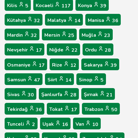
Kilis
Kocaeli
Konya
5
117
39
Kütahya
Malatya
Manisa
32
14
36
Mardin
Mersin
Muğla
32
25
23
Nevşehir
Niğde
Ordu
17
22
28
Osmaniye
Rize
Sakarya
17
12
39
Samsun
Siirt
Sinop
47
14
5
Sivas
Şanlıurfa
Şırnak
30
28
21
Tekirdağ
Tokat
Trabzon
36
17
50
Tunceli
Uşak
Van
2
16
10