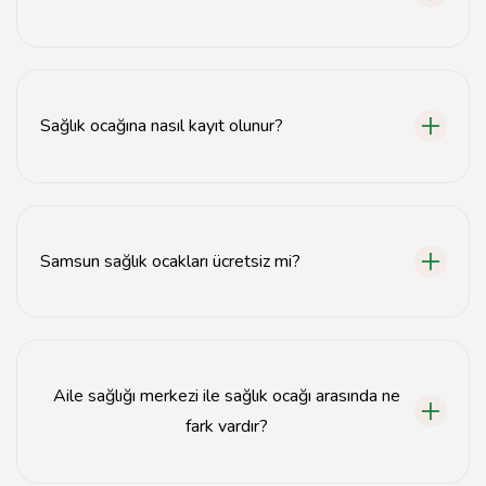
Sağlık ocakları, aile sağlığı hizmetleri, aşılar, muayene,
sağlık taramaları ve acil durum hizmetleri gibi birçok
ücretsiz sağlık hizmeti sunmaktadır.
Sağlık ocağına nasıl kayıt olunur?
Sağlık ocağına kayıt olmak için kimlik belgenizle birlikte
en yakın sağlık ocağına başvurmanız yeterlidir.
Samsun sağlık ocakları ücretsiz mi?
Evet, Samsun'daki sağlık ocakları, vatandaşlara ücretsiz
sağlık hizmetleri sunmaktadır.
Aile sağlığı merkezi ile sağlık ocağı arasında ne
fark vardır?