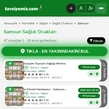
Tavsiyemiz Anasayfa
Anasayfa
>
Hizmetler
>
Sağlık
>
Sağlık Ocakları
>
Samsun
Samsun Sağlık Ocakları
47 sonuçtan 1 - 30 arası gösteriliyor.
Filtrele
TIKLA -
EN YAKININDAKİNİ BUL
Alaçam Toplum Sağlığı Merkezi
Whatsapp
Samsun, Alaçam
İncele
Posta Kodu: 55800
0.0 (0)
Fiyat Aralığı: 200,00 ₺ - 400,00 ₺
Alaçam Devlet Hastanesi - Samsun Alaçam - 1
0362 622 00 10
Samsun, Alaçam
İncele
Whatsapp
Posta Kodu: 55800
0.0 (0)
Fiyat Aralığı: 200,00 ₺ - 400,00 ₺