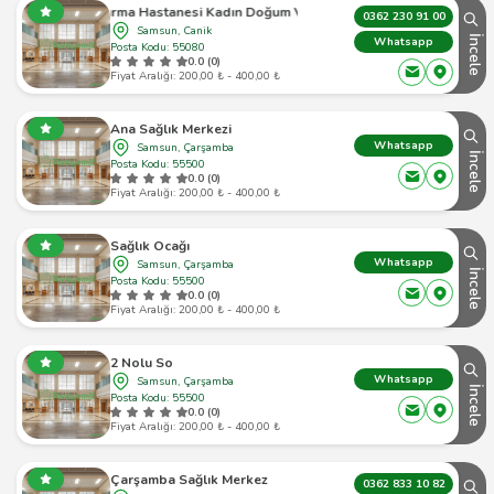
stanesi Kadın Doğum Ve Çocuk Hastalıkları Ek Hizmet Binası
0362 230 91 00
Samsun, Canik
İncele
Whatsapp
Posta Kodu: 55080
0.0 (0)
Fiyat Aralığı: 200,00 ₺ - 400,00 ₺
Ana Sağlık Merkezi
Whatsapp
Samsun, Çarşamba
İncele
Posta Kodu: 55500
0.0 (0)
Fiyat Aralığı: 200,00 ₺ - 400,00 ₺
Sağlık Ocağı
Whatsapp
Samsun, Çarşamba
İncele
Posta Kodu: 55500
0.0 (0)
Fiyat Aralığı: 200,00 ₺ - 400,00 ₺
2 Nolu So
Whatsapp
Samsun, Çarşamba
İncele
Posta Kodu: 55500
0.0 (0)
Fiyat Aralığı: 200,00 ₺ - 400,00 ₺
Çarşamba Sağlık Merkez
0362 833 10 82