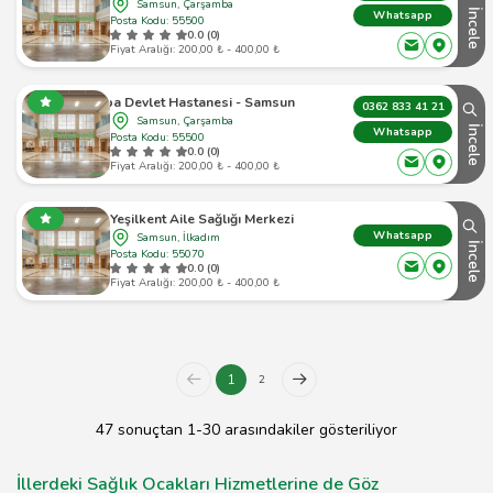
Samsun, Çarşamba
İncele
Whatsapp
Posta Kodu: 55500
0.0 (0)
Fiyat Aralığı: 200,00 ₺ - 400,00 ₺
Çarşamba Devlet Hastanesi - Samsun Çarşamba - 1
0362 833 41 21
Samsun, Çarşamba
İncele
Whatsapp
Posta Kodu: 55500
0.0 (0)
Fiyat Aralığı: 200,00 ₺ - 400,00 ₺
Yeşilkent Aile Sağlığı Merkezi
Whatsapp
Samsun, İlkadım
İncele
Posta Kodu: 55070
0.0 (0)
Fiyat Aralığı: 200,00 ₺ - 400,00 ₺
1
2
47 sonuçtan 1-30 arasındakiler gösteriliyor
İllerdeki Sağlık Ocakları Hizmetlerine de Göz