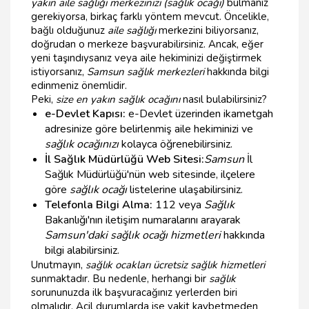
yakın aile sağlığı merkezinizi (sağlık ocağı)
bulmanız
gerekiyorsa, birkaç farklı yöntem mevcut. Öncelikle,
bağlı olduğunuz
aile sağlığı
merkezini biliyorsanız,
doğrudan o merkeze başvurabilirsiniz. Ancak, eğer
yeni taşındıysanız veya aile hekiminizi değiştirmek
istiyorsanız,
Samsun sağlık merkezleri
hakkında bilgi
edinmeniz önemlidir.
Peki,
size en yakın sağlık ocağını
nasıl bulabilirsiniz?
e-Devlet Kapısı:
e-Devlet üzerinden ikametgah
adresinize göre belirlenmiş aile hekiminizi ve
sağlık ocağınızı
kolayca öğrenebilirsiniz.
İl Sağlık Müdürlüğü Web Sitesi:
Samsun
İl
Sağlık Müdürlüğü'nün web sitesinde, ilçelere
göre
sağlık ocağı
listelerine ulaşabilirsiniz.
Telefonla Bilgi Alma:
112 veya
Sağlık
Bakanlığı'nın iletişim numaralarını arayarak
Samsun'daki sağlık ocağı hizmetleri
hakkında
bilgi alabilirsiniz.
Unutmayın,
sağlık ocakları ücretsiz sağlık hizmetleri
sunmaktadır. Bu nedenle, herhangi bir
sağlık
sorununuzda ilk başvuracağınız yerlerden biri
olmalıdır. Acil durumlarda ise vakit kaybetmeden