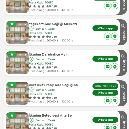
İncele
Posta Kodu: 55080
0.0 (0)
Fiyat Aralığı: 200,00 ₺ - 400,00 ₺
Yeşilkent Aile Sağlığı Merkezi
Whatsapp
Samsun, Canik
İncele
Posta Kodu: 55080
0.0 (0)
Fiyat Aralığı: 200,00 ₺ - 400,00 ₺
İlkadım Derebahçe Asm
Whatsapp
Samsun, Canik
İncele
Posta Kodu: 55080
0.0 (0)
Fiyat Aralığı: 200,00 ₺ - 400,00 ₺
Mehmet Akif Ersoy Aile Sağlığı Merkezi
0362 503 01 23
Samsun, Canik
İncele
Whatsapp
Posta Kodu: 55080
0.0 (0)
Fiyat Aralığı: 200,00 ₺ - 400,00 ₺
İlkadım Belediyesi Aile So
Whatsapp
Samsun, Canik
İncele
Posta Kodu: 55080
0.0 (0)