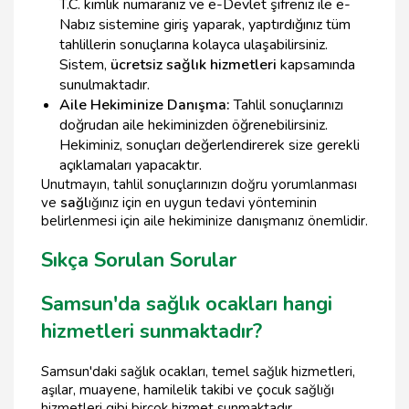
T.C. kimlik numaranız ve e-Devlet şifreniz ile e-
Nabız sistemine giriş yaparak, yaptırdığınız tüm
tahlillerin sonuçlarına kolayca ulaşabilirsiniz.
Sistem,
ücretsiz sağlık hizmetleri
kapsamında
sunulmaktadır.
Aile Hekiminize Danışma:
Tahlil sonuçlarınızı
doğrudan aile hekiminizden öğrenebilirsiniz.
Hekiminiz, sonuçları değerlendirerek size gerekli
açıklamaları yapacaktır.
Unutmayın, tahlil sonuçlarınızın doğru yorumlanması
ve
sağl
ığınız için en uygun tedavi yönteminin
belirlenmesi için aile hekiminize danışmanız önemlidir.
Sıkça Sorulan Sorular
Samsun'da sağlık ocakları hangi
hizmetleri sunmaktadır?
Samsun'daki sağlık ocakları, temel sağlık hizmetleri,
aşılar, muayene, hamilelik takibi ve çocuk sağlığı
hizmetleri gibi birçok hizmet sunmaktadır.