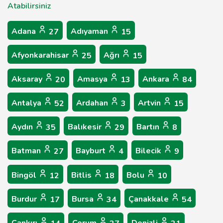
Atabilirsiniz
Adana
Adıyaman
27
15
Afyonkarahisar
Ağrı
25
15
Aksaray
Amasya
Ankara
20
13
84
Antalya
Ardahan
Artvin
52
3
15
Aydın
Balıkesir
Bartın
35
29
8
Batman
Bayburt
Bilecik
27
4
9
Bingöl
Bitlis
Bolu
12
18
10
Burdur
Bursa
Çanakkale
17
34
54
Çankırı
Çorum
Denizli