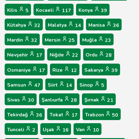
Kilis
Kocaeli
Konya
5
117
39
Kütahya
Malatya
Manisa
32
14
36
Mardin
Mersin
Muğla
32
25
23
Nevşehir
Niğde
Ordu
17
22
28
Osmaniye
Rize
Sakarya
17
12
39
Samsun
Siirt
Sinop
47
14
5
Sivas
Şanlıurfa
Şırnak
30
28
21
Tekirdağ
Tokat
Trabzon
36
17
50
Tunceli
Uşak
Van
2
16
10