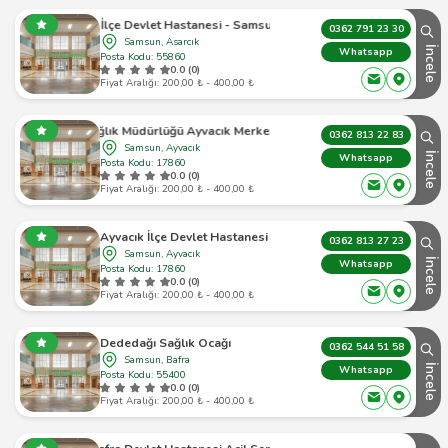
Asarcık İlçe Devlet Hastanesi - Samsun Asarcık - 1
0362 791 23 30
Samsun, Asarcık
İncele
Whatsapp
Posta Kodu: 55860
0.0 (0)
Fiyat Aralığı: 200,00 ₺ - 400,00 ₺
 Sağlık Müdürlüğü Ayvacık Merkez Aile Sağlığı Merkezi
0362 813 22 83
Samsun, Ayvacık
İncele
Whatsapp
Posta Kodu: 17860
0.0 (0)
Fiyat Aralığı: 200,00 ₺ - 400,00 ₺
Ayvacık İlçe Devlet Hastanesi
0362 813 27 23
Samsun, Ayvacık
İncele
Whatsapp
Posta Kodu: 17860
0.0 (0)
Fiyat Aralığı: 200,00 ₺ - 400,00 ₺
Dededağı Sağlık Ocağı
0362 544 51 58
Samsun, Bafra
İncele
Whatsapp
Posta Kodu: 55400
0.0 (0)
Fiyat Aralığı: 200,00 ₺ - 400,00 ₺