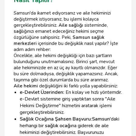
Nasıl Yapılır?
Samsun'da ikamet ediyorsanız ve aile hekiminizi
değiştirmek istiyorsanız, bu işlemi kolayca
gerçekleştirebilirsiniz.
Aile sağlığı
sisteminde,
sağl
ığınızı emanet edeceğiniz hekimi seçme
özgürlüğüne sahipsiniz. Peki,
Samsun sağlık
merkezleri
içerisinde bu değişiklik nasıl yapılır? İşte
adım adım rehber:
Öncelikle, aile hekimi değişikliği için bazı şartların
bulunduğunu unutmamalısınız. Birinci şart, mevcut
aile hekiminizde en az üç ay kayıtlı olmanızdır. Eğer
bu süre dolmadıysa, değişiklik yapamazsınız. Ancak,
taşınma gibi özel durumlarda bu süre aranmaz.
Aile hekimi
değişikliğini iki farklı yolla yapabilirsiniz:
e-Devlet Üzerinden:
En kolay ve hızlı yöntemdir.
e-Devlet sistemine giriş yaptıktan sonra "Aile
Hekimi Değiştirme" hizmetini aratarak işlemi
gerçekleştirebilirsiniz.
Sağlık Ocağına Şahsen Başvuru:
Samsun
'daki
herhangi bir
sağlık ocağı
na giderek de aile
hekiminizi değiştirebilirsiniz. Başvurunuzu