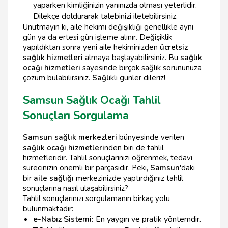
yaparken kimliğinizin yanınızda olması yeterlidir.
Dilekçe doldurarak talebinizi iletebilirsiniz.
Unutmayın ki, aile hekimi değişikliği genellikle aynı
gün ya da ertesi gün işleme alınır. Değişiklik
yapıldıktan sonra yeni aile hekiminizden
ücretsiz
sağlık hizmetleri
almaya başlayabilirsiniz. Bu
sağlık
ocağı hizmetleri
sayesinde birçok sağlık sorununuza
çözüm bulabilirsiniz.
Sağl
ıklı günler dileriz!
Samsun Sağlık Ocağı Tahlil
Sonuçları Sorgulama
Samsun sağlık merkezleri
bünyesinde verilen
sağlık ocağı hizmetleri
nden biri de tahlil
hizmetleridir. Tahlil sonuçlarınızı öğrenmek, tedavi
sürecinizin önemli bir parçasıdır. Peki,
Samsun
'daki
bir
aile sağlığı
merkezinizde yaptırdığınız tahlil
sonuçlarına nasıl ulaşabilirsiniz?
Tahlil sonuçlarınızı sorgulamanın birkaç yolu
bulunmaktadır:
e-Nabız Sistemi:
En yaygın ve pratik yöntemdir.