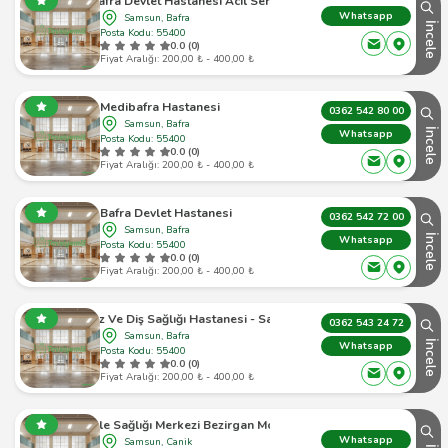
Bafra Devlet Hastanesi Acil Servis
Whatsapp
Samsun, Bafra
İncele
Posta Kodu: 55400
0.0 (0)
Fiyat Aralığı: 200,00 ₺ - 400,00 ₺
Medibafra Hastanesi
0362 542 80 00
Samsun, Bafra
İncele
Whatsapp
Posta Kodu: 55400
0.0 (0)
Fiyat Aralığı: 200,00 ₺ - 400,00 ₺
Bafra Devlet Hastanesi
0362 542 72 00
Samsun, Bafra
İncele
Whatsapp
Posta Kodu: 55400
0.0 (0)
Fiyat Aralığı: 200,00 ₺ - 400,00 ₺
afra Ağız Ve Diş Sağlığı Hastanesi - Samsun Bafra - 1
0362 543 24 72
Samsun, Bafra
İncele
Whatsapp
Posta Kodu: 55400
0.0 (0)
Fiyat Aralığı: 200,00 ₺ - 400,00 ₺
çay Aile Sağlığı Merkezi Bezirgan Mobil Hizmet Binası
Whatsapp
Samsun, Canik