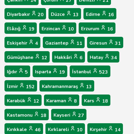
14
27
21
Diyarbakır
Düzce
Edirne
20
13
16
Elâzığ
Erzincan
Erzurum
19
10
16
Eskişehir
Gaziantep
Giresun
4
11
31
Gümüşhane
Hakkâri
Hatay
12
6
34
Iğdır
Isparta
İstanbul
5
19
523
İzmir
Kahramanmaraş
152
13
Karabük
Karaman
Kars
12
8
18
Kastamonu
Kayseri
18
27
Kırıkkale
Kırklareli
Kırşehir
46
10
14