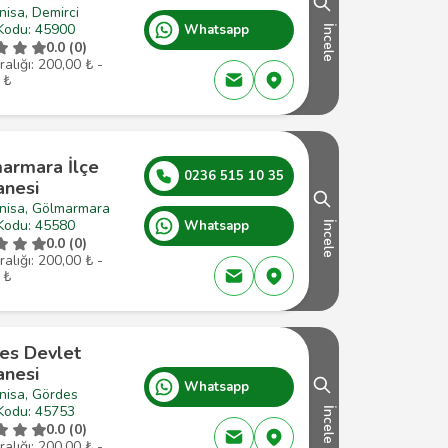
isa, Demirci
Kodu: 45900
Whatsapp
İncele
0.0 (0)
ralığı: 200,00 ₺ -
 ₺
armara İlçe
0236 515 10 35
anesi
nisa, Gölmarmara
Kodu: 45580
Whatsapp
İncele
0.0 (0)
ralığı: 200,00 ₺ -
 ₺
es Devlet
anesi
Whatsapp
nisa, Gördes
Kodu: 45753
İncele
0.0 (0)
ralığı: 200,00 ₺ -