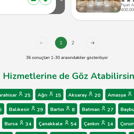
Fiyat A
400,00
1
2
36 sonuçtan 1-30 arasındakiler gösteriliyor
ı Hizmetlerine de Göz Atabilirsin
arahisar
Ağrı
Aksaray
Amasya
25
15
20
Balıkesir
Bartın
Batman
Bayb
5
29
8
27
Bursa
Çanakkale
Çankırı
Çoru
34
54
14