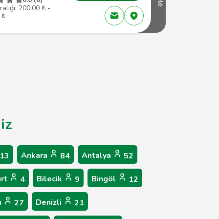
ralığı: 200,00 ₺ -
 ₺
iz
Ankara
Antalya
13
84
52
urt
Bilecik
Bingöl
4
9
12
m
Denizli
27
21