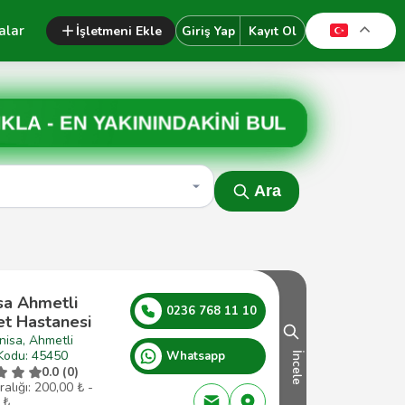
alar
İşletmeni Ekle
Giriş Yap
Kayıt Ol
IKLA -
EN YAKININDAKİNİ BUL
Ara
sa Ahmetli
0236 768 11 10
et Hastanesi
nisa, Ahmetli
Kodu: 45450
Whatsapp
İncele
0.0 (0)
ralığı: 200,00 ₺ -
 ₺