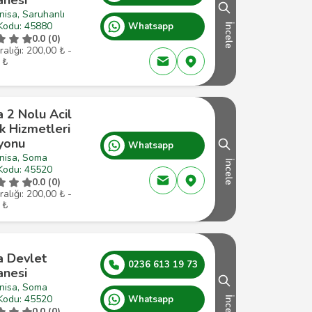
anesi
isa, Saruhanlı
Kodu: 45880
Whatsapp
İncele
0.0 (0)
ralığı: 200,00 ₺ -
 ₺
 2 Nolu Acil
k Hizmetleri
syonu
Whatsapp
nisa, Soma
İncele
Kodu: 45520
0.0 (0)
ralığı: 200,00 ₺ -
 ₺
 Devlet
0236 613 19 73
anesi
nisa, Soma
Kodu: 45520
Whatsapp
İncele
0.0 (0)