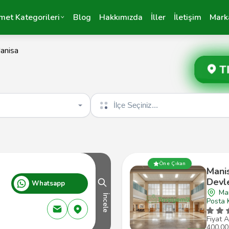
met Kategorileri
Blog
Hakkımızda
İller
İletişim
Mark
anisa
T
İlçe seçin
Öne Çıkan
Mani
Devl
Whatsapp
Ma
İncele
Posta 
Fiyat A
400,00