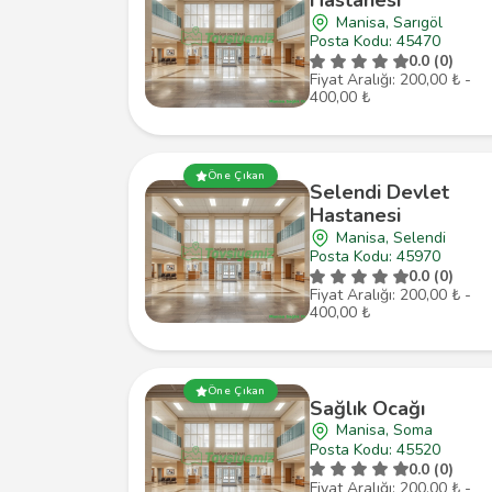
Hastanesi
Manisa, Sarıgöl
Posta Kodu: 45470
0.0 (0)
Fiyat Aralığı: 200,00 ₺ -
400,00 ₺
Öne Çıkan
Selendi Devlet
Hastanesi
Manisa, Selendi
Posta Kodu: 45970
0.0 (0)
Fiyat Aralığı: 200,00 ₺ -
400,00 ₺
Öne Çıkan
Sağlık Ocağı
Manisa, Soma
Posta Kodu: 45520
0.0 (0)
Fiyat Aralığı: 200,00 ₺ -