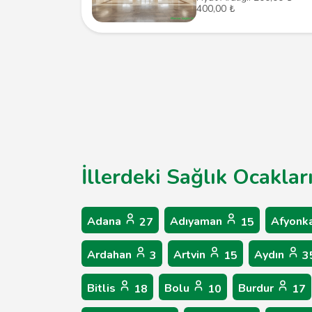
400,00 ₺
İllerdeki Sağlık Ocaklar
Adana
Adıyaman
Afyonk
27
15
Ardahan
Artvin
Aydın
3
15
3
Bitlis
Bolu
Burdur
18
10
17