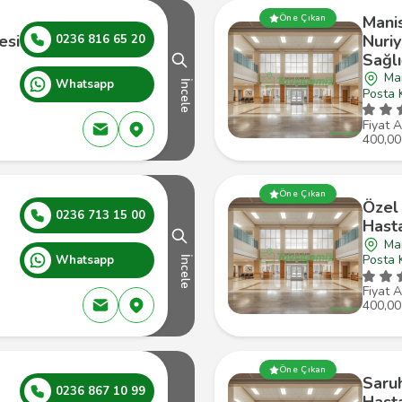
Manis
Öne Çıkan
esi
Nuri
0236 816 65 20
Sağlı
Man
Whatsapp
İncele
Posta 
Fiyat A
400,00
Öne Çıkan
Özel 
0236 713 15 00
Hast
Man
Posta 
Whatsapp
İncele
Fiyat A
400,00
Öne Çıkan
Saru
0236 867 10 99