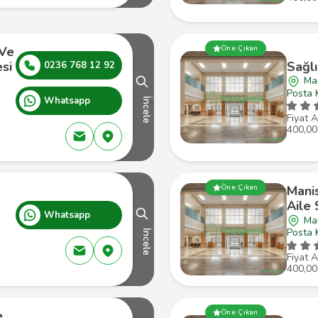
 Ve
Öne Çıkan
esi
Sağlı
0236 768 12 92
Man
Posta 
Whatsapp
İncele
Fiyat A
400,00
Öne Çıkan
Mani
Aile 
Whatsapp
Man
Posta 
İncele
Fiyat A
400,00
e
Öne Çıkan