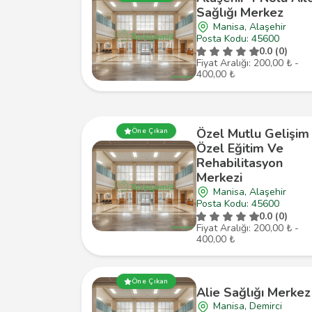
Sağlığı Merkez
Manisa, Alaşehir
Posta Kodu: 45600
0.0 (0)
Fiyat Aralığı: 200,00 ₺ -
400,00 ₺
Özel Mutlu Gelişim
Öne Çıkan
Özel Eğitim Ve
Rehabilitasyon
Merkezi
Manisa, Alaşehir
Posta Kodu: 45600
0.0 (0)
Fiyat Aralığı: 200,00 ₺ -
400,00 ₺
Öne Çıkan
Alie Sağlığı Merkez
Manisa, Demirci