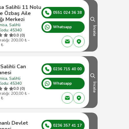
a Salihli 11 Nolu
ye Özbaş Aile
0551 024 36 38
ğı Merkezi
isa, Salihli
Whatsapp
İncele
Kodu: 45340
0.0 (0)
ralığı: 200,00 ₺ -
 ₺
Salihli Can
0236 715 40 00
anesi
isa, Salihli
Kodu: 45340
Whatsapp
İncele
0.0 (0)
ralığı: 200,00 ₺ -
 ₺
hanlı Devlet
0236 357 41 17