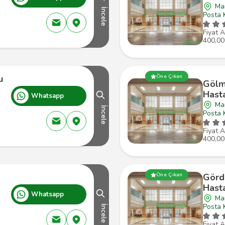
Man
İncele
Posta 
Fiyat A
400,00
u
Öne Çıkan
Gölm
Hast
Whatsapp
Ma
İncele
Posta 
Fiyat A
400,00
Öne Çıkan
Görd
Hast
Whatsapp
Ma
Posta 
İncele
Fiyat A