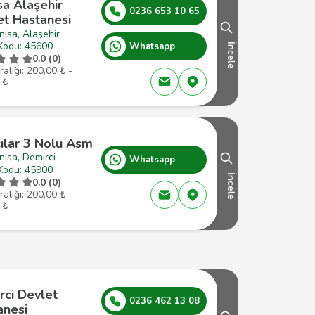
sa Alaşehir
0236 653 10 65
et Hastanesi
isa, Alaşehir
Kodu: 45600
Whatsapp
İncele
0.0 (0)
ralığı: 200,00 ₺ -
 ₺
ılar 3 Nolu Asm
isa, Demirci
Whatsapp
Kodu: 45900
İncele
0.0 (0)
ralığı: 200,00 ₺ -
 ₺
rci Devlet
0236 462 13 08
anesi