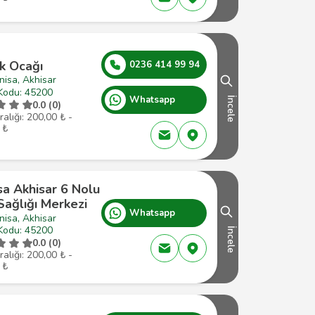
k Ocağı
0236 414 99 94
isa, Akhisar
Kodu: 45200
Whatsapp
İncele
0.0 (0)
ralığı: 200,00 ₺ -
 ₺
sa Akhisar 6 Nolu
Sağlığı Merkezi
Whatsapp
isa, Akhisar
Kodu: 45200
İncele
0.0 (0)
ralığı: 200,00 ₺ -
 ₺