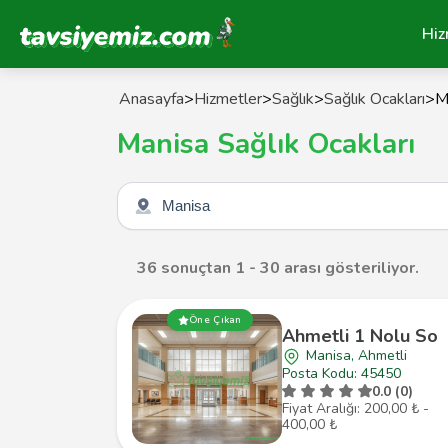
Tavsiyemiz Anasayfa
Hiz
Anasayfa
>
Hizmetler
>
Sağlık
>
Sağlık Ocakları
>
M
Manisa Sağlık Ocakları
Şehir seçin
36 sonuçtan 1 - 30 arası gösteriliyor.
Öne Çıkan
Ahmetli 1 Nolu So
Manisa, Ahmetli
Posta Kodu: 45450
0.0 (0)
Fiyat Aralığı: 200,00 ₺ -
400,00 ₺