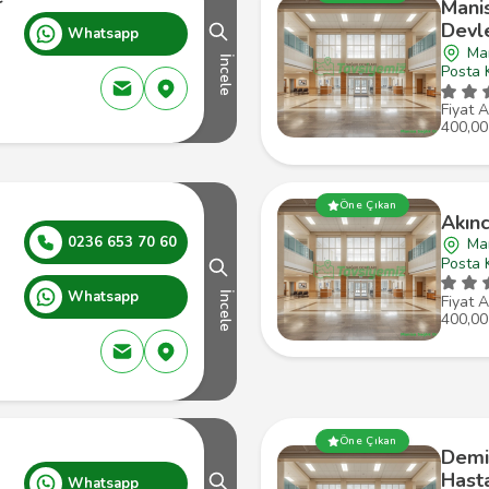
Mani
Devl
Whatsapp
Man
İncele
Posta 
Fiyat A
400,00
Öne Çıkan
Akınc
0236 653 70 60
Man
Posta 
Whatsapp
İncele
Fiyat A
400,00
Öne Çıkan
Demi
Hast
Whatsapp