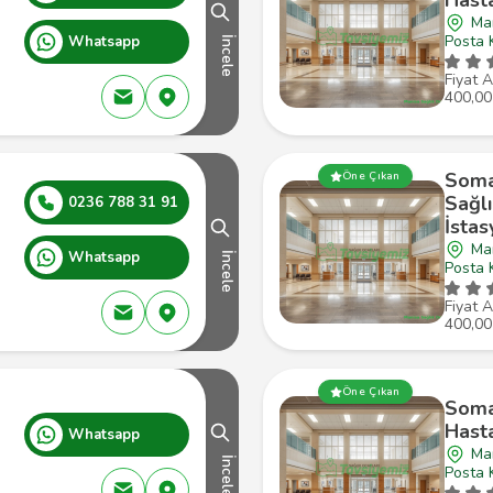
Hast
Man
Posta 
Whatsapp
İncele
Fiyat A
400,00
Soma
Öne Çıkan
Sağlı
0236 788 31 91
İsta
Ma
Whatsapp
İncele
Posta 
Fiyat A
400,00
Öne Çıkan
Soma
Hast
Whatsapp
Ma
İncele
Posta 