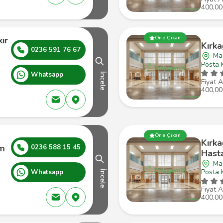
400,00
ır
Öne Çıkan
Kırk
0236 591 76 67
Man
Posta 
Whatsapp
İncele
Fiyat A
400,00
Öne Çıkan
Kırka
sm
0236 588 15 45
Hast
Man
Posta 
Whatsapp
İncele
Fiyat A
400,00