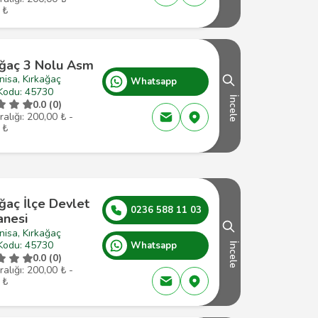
 ₺
ağaç 3 Nolu Asm
isa, Kırkağaç
Whatsapp
Kodu: 45730
İncele
0.0 (0)
ralığı: 200,00 ₺ -
 ₺
ğaç İlçe Devlet
0236 588 11 03
anesi
isa, Kırkağaç
Kodu: 45730
Whatsapp
İncele
0.0 (0)
ralığı: 200,00 ₺ -
 ₺