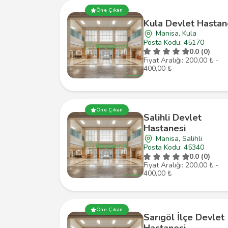
Öne Çıkan
Kula Devlet Hastan
Manisa, Kula
Posta Kodu: 45170
0.0 (0)
Fiyat Aralığı: 200,00 ₺ -
400,00 ₺
Öne Çıkan
Salihli Devlet
Hastanesi
Manisa, Salihli
Posta Kodu: 45340
0.0 (0)
Fiyat Aralığı: 200,00 ₺ -
400,00 ₺
Öne Çıkan
Sarıgöl İlçe Devlet