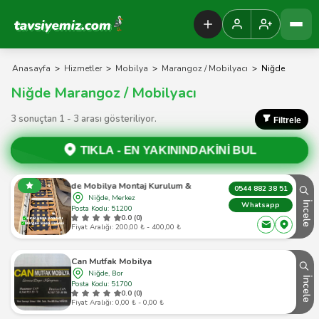
Tavsiyemiz Anasayfa
Anasayfa
>
Hizmetler
>
Mobilya
>
Marangoz / Mobilyacı
>
Niğde
Niğde Marangoz / Mobilyacı
3 sonuçtan 1 - 3 arası gösteriliyor.
Filtrele
TIKLA -
EN YAKININDAKİNİ BUL
Niğde Mobilya Montaj Kurulum & Tamir
0544 882 38 51
Niğde, Merkez
İncele
Whatsapp
Posta Kodu: 51200
0.0 (0)
Fiyat Aralığı: 200,00 ₺ - 400,00 ₺
Can Mutfak Mobilya
Niğde, Bor
İncele
Posta Kodu: 51700
0.0 (0)
Fiyat Aralığı: 0,00 ₺ - 0,00 ₺