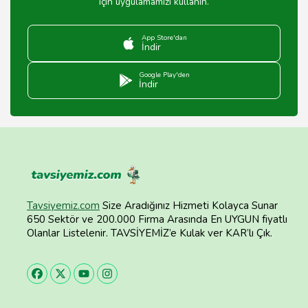
için uygulamamızı kullanın.
App Store'dan
İndir
Google Play'den
İndir
Tavsiyemiz.com
Size Aradığınız Hizmeti Kolayca Sunar
650 Sektör ve 200.000 Firma Arasında En UYGUN fiyatlı
Olanlar Listelenir. TAVSİYEMİZ’e Kulak ver KAR’lı Çık.