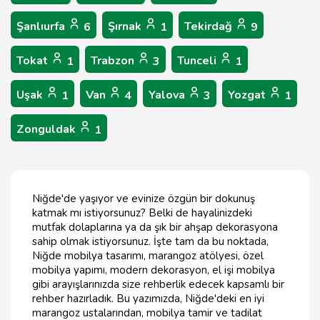
Şanlıurfa
Şırnak
Tekirdağ
6
1
9
Tokat
Trabzon
Tunceli
1
3
1
Uşak
Van
Yalova
Yozgat
1
4
3
1
Zonguldak
1
Niğde'de yaşıyor ve evinize özgün bir dokunuş
katmak mı istiyorsunuz? Belki de hayalinizdeki
mutfak dolaplarına ya da şık bir ahşap dekorasyona
sahip olmak istiyorsunuz. İşte tam da bu noktada,
Niğde mobilya tasarımı, marangoz atölyesi, özel
mobilya yapımı, modern dekorasyon, el işi mobilya
gibi arayışlarınızda size rehberlik edecek kapsamlı bir
rehber hazırladık. Bu yazımızda, Niğde'deki en iyi
marangoz ustalarından, mobilya tamir ve tadilat