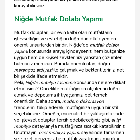
koruyabilirsiniz.
Niğde Mutfak Dolabı Yapımı
Mutfak dolapları, bir evin kalbi olan mutfakların
işlevselliğini ve estetiğini doğrudan etkileyen en
önemli unsurlardan biridir. Niğde'de
mutfak dolabı
yapımı
konusunda arayış içindeyseniz, hem bütçenize
uygun hem de kişisel zevklerinizi yansıtan çözümler
bulmanız mümkün. Burada önemli olan, doğru
marangoz atölyesi
ile çalışmak ve beklentilerinizi net
bir şekilde ifade etmektir.
Peki,
Niğde mobilya tasarımı
konusunda nelere dikkat
etmelisiniz? Öncelikle mutfağınızın ölçülerini doğru
almak ve depolama ihtiyaçlarınızı belirlemek
önemlidir. Daha sonra,
modern dekorasyon
trendlerini takip ederek, mutfağınıza uygun bir stil
seçebilirsiniz. Örneğin, minimalist bir yaklaşımla sade
ve işlevsel dolaplar tercih edebileceğiniz gibi,
el işi
mobilya
detaylarıyla mutfağınıza sıcaklık katabilirsiniz.
Unutmayın,
özel mobilya yapımı
sayesinde tamamen
size özel, benzersiz bir mutfak yaratmanız mümkün.