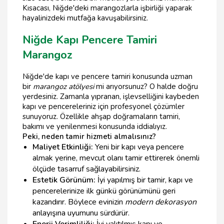
Kısacası, Niğde'deki marangozlarla işbirliği yaparak
hayalinizdeki mutfağa kavuşabilirsiniz.
Niğde Kapı Pencere Tamiri
Marangoz
Niğde'de kapı ve pencere tamiri konusunda uzman
bir
marangoz atölyesi
mi arıyorsunuz? O halde doğru
yerdesiniz. Zamanla yıpranan, işlevselliğini kaybeden
kapı ve pencereleriniz için profesyonel çözümler
sunuyoruz. Özellikle ahşap doğramaların tamiri,
bakımı ve yenilenmesi konusunda iddialıyız.
Peki, neden tamir hizmeti almalısınız?
Maliyet Etkinliği:
Yeni bir kapı veya pencere
almak yerine, mevcut olanı tamir ettirerek önemli
ölçüde tasarruf sağlayabilirsiniz.
Estetik Görünüm:
İyi yapılmış bir tamir, kapı ve
pencerelerinize ilk günkü görünümünü geri
kazandırır. Böylece evinizin
modern dekorasyon
anlayışına uyumunu sürdürür.
Enerji Verimliliği:
İyi yalıtılmış kapı ve