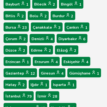
Bayburt
Bilecik
Bingöl
1
2
1
Bitlis
Bolu
Burdur
2
2
2
Bursa
Çanakkale
Çankırı
23
3
1
Çorum
Denizli
Diyarbakır
2
4
6
Düzce
Edirne
Elâzığ
2
2
2
Erzincan
Erzurum
Eskişehir
1
4
4
Gaziantep
Giresun
Gümüşhane
12
4
1
Hatay
Iğdır
Isparta
2
1
1
İstanbul
İzmir
79
28