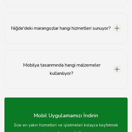
El işi mobilyalar, özgün tasarımları ve kaliteli işçilikleri ile
dikkat çeker.
Niğde'deki marangozlar hangi hizmetleri sunuyor?
Niğde'deki marangozlar, özel mobilya yapımı, onarım ve
restorasyon hizmetleri sunmaktadır.
Mobilya tasarımında hangi malzemeler
kullanılıyor?
Mobilya tasarımında genellikle ahşap, metal ve cam
gibi malzemeler kullanılmaktadır.
Mobil Uygulamamızı İndirin
Size en yakın hizmetleri ve işletmeleri kolayca keşfetmek