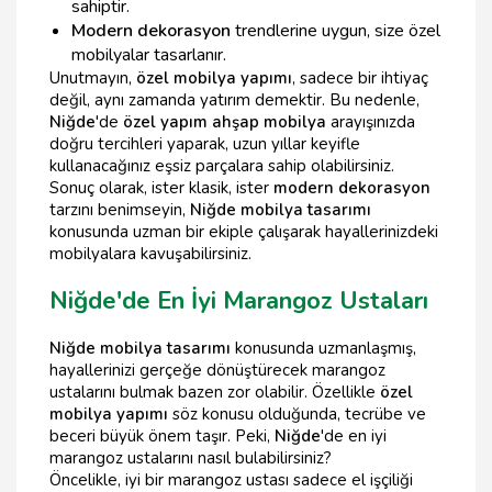
sahiptir.
Modern dekorasyon
trendlerine uygun, size özel
mobilyalar tasarlanır.
Unutmayın,
özel mobilya yapımı
, sadece bir ihtiyaç
değil, aynı zamanda yatırım demektir. Bu nedenle,
Niğde
'de
özel yapım ahşap mobilya
arayışınızda
doğru tercihleri yaparak, uzun yıllar keyifle
kullanacağınız eşsiz parçalara sahip olabilirsiniz.
Sonuç olarak, ister klasik, ister
modern dekorasyon
tarzını benimseyin,
Niğde mobilya tasarımı
konusunda uzman bir ekiple çalışarak hayallerinizdeki
mobilyalara kavuşabilirsiniz.
Niğde'de En İyi Marangoz Ustaları
Niğde mobilya tasarımı
konusunda uzmanlaşmış,
hayallerinizi gerçeğe dönüştürecek marangoz
ustalarını bulmak bazen zor olabilir. Özellikle
özel
mobilya yapımı
söz konusu olduğunda, tecrübe ve
beceri büyük önem taşır. Peki,
Niğde
'de en iyi
marangoz ustalarını nasıl bulabilirsiniz?
Öncelikle, iyi bir marangoz ustası sadece el işçiliği