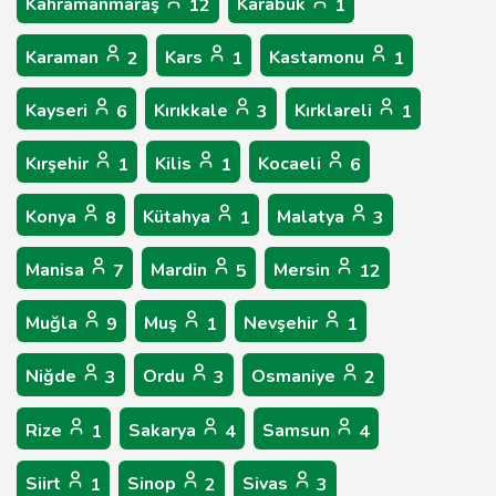
Kahramanmaraş
Karabük
12
1
Karaman
Kars
Kastamonu
2
1
1
Kayseri
Kırıkkale
Kırklareli
6
3
1
Kırşehir
Kilis
Kocaeli
1
1
6
Konya
Kütahya
Malatya
8
1
3
Manisa
Mardin
Mersin
7
5
12
Muğla
Muş
Nevşehir
9
1
1
Niğde
Ordu
Osmaniye
3
3
2
Rize
Sakarya
Samsun
1
4
4
Siirt
Sinop
Sivas
1
2
3