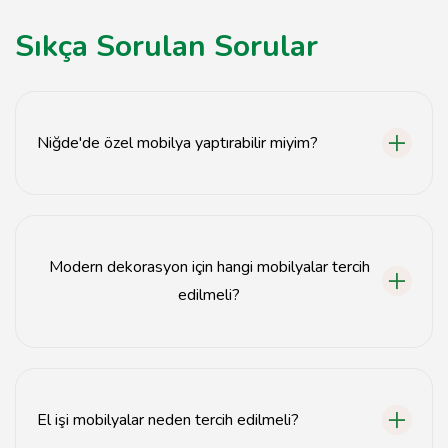
Sıkça Sorulan Sorular
Niğde'de özel mobilya yaptırabilir miyim?
Evet, Niğde'deki marangoz atölyeleri özel mobilya
tasarımı ve yapımı hizmeti sunmaktadır.
Modern dekorasyon için hangi mobilyalar tercih
edilmeli?
Modern dekorasyon için minimalist ve fonksiyonel
mobilyalar tercih edilmelidir.
El işi mobilyalar neden tercih edilmeli?