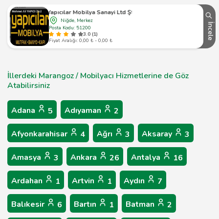
Yapıcılar Mobilya Sanayi Ltd Şti
Niğde, Merkez
İncele
Posta Kodu: 51200
3.0 (1)
Fiyat Aralığı: 0,00 ₺ - 0,00 ₺
İllerdeki Marangoz / Mobilyacı Hizmetlerine de Göz
Atabilirsiniz
Adana
Adıyaman
5
2
Afyonkarahisar
Ağrı
Aksaray
4
3
3
Amasya
Ankara
Antalya
3
26
16
Ardahan
Artvin
Aydın
1
1
7
Balıkesir
Bartın
Batman
6
1
2