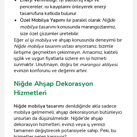
pencereler, ısı kayıplarını önleyerek enerji
tasarrufuna katkıda bulunur.
Özel Mobilya Yapımı
ile paralel olarak
Niğde
mobilya tasarımı
konusunda marangozlarımız,
size özel çözümler üretebilir.
Eğer
el işi mobilya
ve ahşap konusunda deneyimli bir
Niğde mobilya tasarımı
ustası arıyorsanız, bizimle
iletişime geçmekten çekinmeyin. Amacımız, kaliteli
işçilik ve uygun fiyatlarla sizlere en iyi hizmeti
sunmaktır. Unutmayın, doğru bir
marangoz atölyesi
,
evinizin konforunu ve değerini artırır.
Niğde Ahşap Dekorasyon
Hizmetleri
Niğde mobilya tasarımı
denildiğinde akla sadece
mobilya gelmemeli; ahşap dekorasyonun bütünleyici
unsurları da düşünülmelidir. Niğde'de ahşap
dekorasyon hizmetleri, evinizi veya iş yerinizi
tamamen değiştirecek potansiyele sahip. Peki, bu
hizmetler neleri kapsıyor?