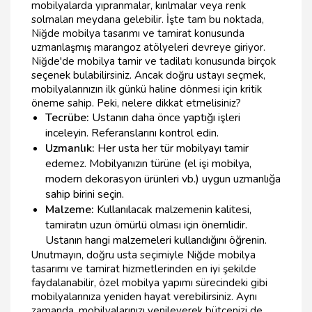
mobilyalarda yıpranmalar, kırılmalar veya renk
solmaları meydana gelebilir. İşte tam bu noktada,
Niğde mobilya tasarımı ve tamirat konusunda
uzmanlaşmış marangoz atölyeleri devreye giriyor.
Niğde'de mobilya tamir ve tadilatı konusunda birçok
seçenek bulabilirsiniz. Ancak doğru ustayı seçmek,
mobilyalarınızın ilk günkü haline dönmesi için kritik
öneme sahip. Peki, nelere dikkat etmelisiniz?
Tecrübe:
Ustanın daha önce yaptığı işleri
inceleyin. Referanslarını kontrol edin.
Uzmanlık:
Her usta her tür mobilyayı tamir
edemez. Mobilyanızın türüne (el işi mobilya,
modern dekorasyon ürünleri vb.) uygun uzmanlığa
sahip birini seçin.
Malzeme:
Kullanılacak malzemenin kalitesi,
tamiratın uzun ömürlü olması için önemlidir.
Ustanın hangi malzemeleri kullandığını öğrenin.
Unutmayın, doğru usta seçimiyle Niğde mobilya
tasarımı ve tamirat hizmetlerinden en iyi şekilde
faydalanabilir, özel mobilya yapımı sürecindeki gibi
mobilyalarınıza yeniden hayat verebilirsiniz. Aynı
zamanda, mobilyalarınızı yenileyerek bütçenizi de