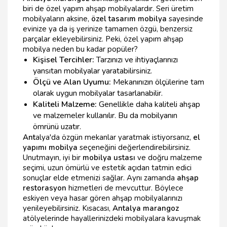
biri de özel yapım ahşap mobilyalardır. Seri üretim
mobilyaların aksine,
özel tasarım mobilya
sayesinde
evinize ya da iş yerinize tamamen özgü, benzersiz
parçalar ekleyebilirsiniz. Peki, özel yapım ahşap
mobilya neden bu kadar popüler?
Kişisel Tercihler:
Tarzınızı ve ihtiyaçlarınızı
yansıtan mobilyalar yaratabilirsiniz.
Ölçü ve Alan Uyumu:
Mekanınızın ölçülerine tam
olarak uygun mobilyalar tasarlanabilir.
Kaliteli Malzeme:
Genellikle daha kaliteli ahşap
ve malzemeler kullanılır. Bu da mobilyanın
ömrünü uzatır.
Ant
alya'da özgün mekanlar yaratmak istiyorsanız,
el
yapımı mobilya
seçeneğini değerlendirebilirsiniz.
Unutmayın, iyi bir
mobilya ustası
ve doğru malzeme
seçimi, uzun ömürlü ve estetik açıdan tatmin edici
sonuçlar elde etmenizi sağlar. Aynı zamanda
ahşap
restorasyon
hizmetleri de mevcuttur. Böylece
eskiyen veya hasar gören ahşap mobilyalarınızı
yenileyebilirsiniz. Kısacası,
Antalya marangoz
atölyelerinde hayallerinizdeki mobilyalara kavuşmak