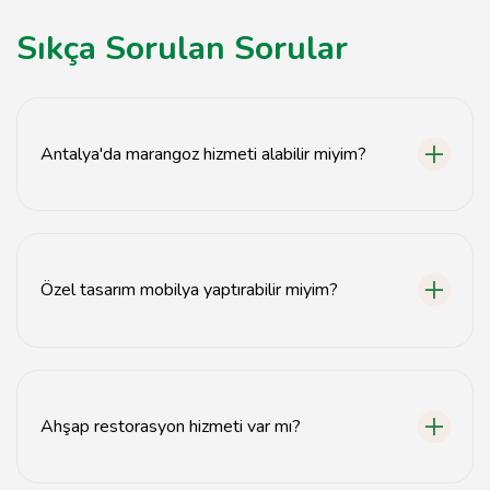
Sıkça Sorulan Sorular
Antalya'da marangoz hizmeti alabilir miyim?
Evet, Antalya'da çeşitli marangoz ve mobilyacı
hizmetleri sunulmaktadır.
Özel tasarım mobilya yaptırabilir miyim?
Evet, Antalya'daki marangozlar özel tasarım mobilya
yapma konusunda uzmanlaşmıştır.
Ahşap restorasyon hizmeti var mı?