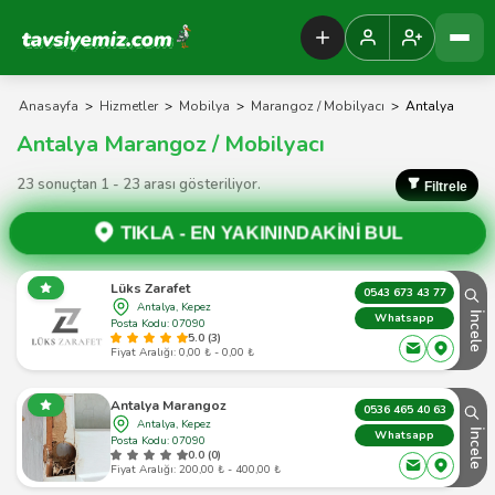
Tavsiyemiz Anasayfa
Anasayfa
>
Hizmetler
>
Mobilya
>
Marangoz / Mobilyacı
>
Antalya
Antalya Marangoz / Mobilyacı
23 sonuçtan 1 - 23 arası gösteriliyor.
Filtrele
TIKLA -
EN YAKININDAKİNİ BUL
Lüks Zarafet
0543 673 43 77
Antalya, Kepez
İncele
Whatsapp
Posta Kodu: 07090
5.0 (3)
Fiyat Aralığı: 0,00 ₺ - 0,00 ₺
Antalya Marangoz
0536 465 40 63
Antalya, Kepez
İncele
Whatsapp
Posta Kodu: 07090
0.0 (0)
Fiyat Aralığı: 200,00 ₺ - 400,00 ₺