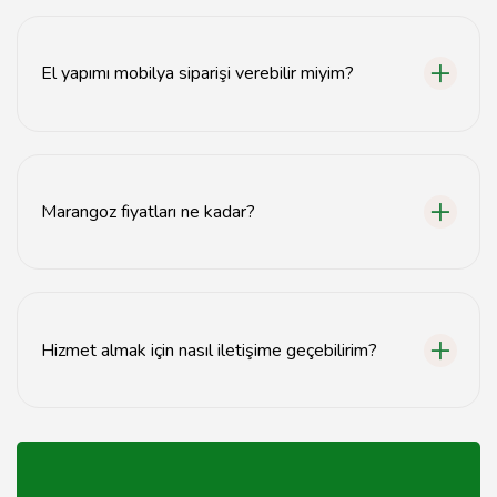
Evet, Antalya'da ahşap restorasyon hizmetleri sunan
marangozlar bulunmaktadır.
El yapımı mobilya siparişi verebilir miyim?
Evet, Antalya'daki marangozlar el yapımı mobilya
siparişlerinizi alabilir.
Marangoz fiyatları ne kadar?
Marangoz fiyatları, yapılan işin türüne ve malzemelere
göre değişiklik göstermektedir.
Hizmet almak için nasıl iletişime geçebilirim?
Antalya'daki marangozlarla iletişime geçmek için web
sitelerinden veya telefonla ulaşabilirsiniz.