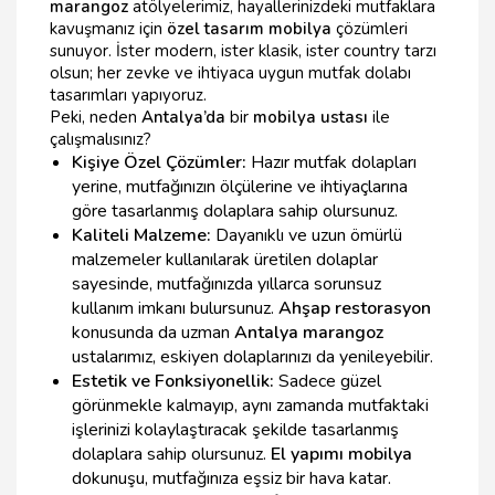
marangoz
atölyelerimiz, hayallerinizdeki mutfaklara
kavuşmanız için
özel tasarım mobilya
çözümleri
sunuyor. İster modern, ister klasik, ister country tarzı
olsun; her zevke ve ihtiyaca uygun mutfak dolabı
tasarımları yapıyoruz.
Peki, neden
Antalya’da
bir
mobilya ustası
ile
çalışmalısınız?
Kişiye Özel Çözümler:
Hazır mutfak dolapları
yerine, mutfağınızın ölçülerine ve ihtiyaçlarına
göre tasarlanmış dolaplara sahip olursunuz.
Kaliteli Malzeme:
Dayanıklı ve uzun ömürlü
malzemeler kullanılarak üretilen dolaplar
sayesinde, mutfağınızda yıllarca sorunsuz
kullanım imkanı bulursunuz.
Ahşap restorasyon
konusunda da uzman
Antalya marangoz
ustalarımız, eskiyen dolaplarınızı da yenileyebilir.
Estetik ve Fonksiyonellik:
Sadece güzel
görünmekle kalmayıp, aynı zamanda mutfaktaki
işlerinizi kolaylaştıracak şekilde tasarlanmış
dolaplara sahip olursunuz.
El yapımı mobilya
dokunuşu, mutfağınıza eşsiz bir hava katar.