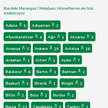
İllerdeki Marangoz / Mobilyacı Hizmetlerine de Göz
Atabilirsiniz
Adana
Adıyaman
5
2
Afyonkarahisar
Ağrı
Aksaray
4
3
3
Amasya
Ankara
Antalya
3
26
16
Ardahan
Artvin
Aydın
1
1
7
Balıkesir
Bartın
Batman
6
1
2
Bayburt
Bilecik
Bingöl
1
2
1
Bitlis
Bolu
Burdur
2
2
2
Bursa
Çanakkale
Çankırı
23
3
1