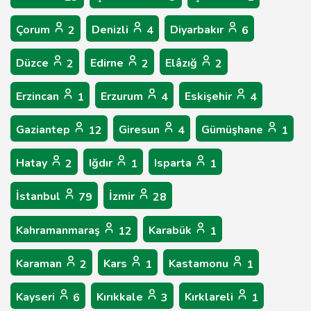
Çorum
Denizli
Diyarbakır
2
4
6
Düzce
Edirne
Elâzığ
2
2
2
Erzincan
Erzurum
Eskişehir
1
4
4
Gaziantep
Giresun
Gümüşhane
12
4
1
Hatay
Iğdır
Isparta
2
1
1
İstanbul
İzmir
79
28
Kahramanmaraş
Karabük
12
1
Karaman
Kars
Kastamonu
2
1
1
Kayseri
Kırıkkale
Kırklareli
6
3
1