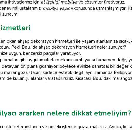
 ihtiyaçlarınız için
el işçiliği mobilya
ve çözümler üretiyoruz.
eneyimli ustalarımız,
mobilya yapımı
konusunda uzmanlaşmıştır. Kap
i sunalım.
izmetleri
den çıkan ahşap dekorasyon hizmetleri ile yaşam alanlarınıza sıcaklık
kolay. Peki,
Bolu
'da ahşap dekorasyon hizmetleri neler sunuyor?
inize uygun, benzersiz parçalar yaratılıyor.
aplamaları gibi uygulamalarla mekanın ambiyansı tamamen değişiyo
a
detayları ön plana çıkarılıyor, böylece evinize sanatsal bir değer ka
lu marangoz
ustaları, sadece estetik değil, aynı zamanda fonksiyo
 de kullanışlı alanlar yaratabilirsiniz. Kısacası,
Bolu
'daki marangozl
yacı ararken nelere dikkat etmeliyim?
kle referanslarına ve önceki işlerine göz atmalısınız. Ayrıca, kullan