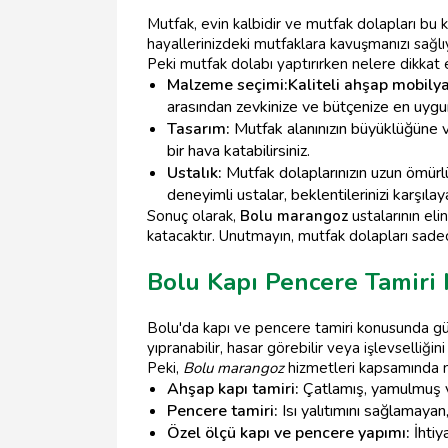
Mutfak, evin kalbidir ve mutfak dolapları bu k
hayallerinizdeki mutfaklara kavuşmanızı sağlı
Peki mutfak dolabı yaptırırken nelere dikkat
Malzeme seçimi:
Kaliteli ahşap mobily
arasından zevkinize ve bütçenize en uygun 
Tasarım:
Mutfak alanınızın büyüklüğüne ve
bir hava katabilirsiniz.
Ustalık:
Mutfak dolaplarınızın uzun ömürlü o
deneyimli ustalar, beklentilerinizi karşıla
Sonuç olarak,
Bolu marangoz
ustalarının el
katacaktır. Unutmayın, mutfak dolapları sadec
Bolu Kapı Pencere Tamiri
Bolu'da kapı ve pencere tamiri konusunda güv
yıpranabilir, hasar görebilir veya işlevselliğ
Peki,
Bolu marangoz
hizmetleri kapsamında 
Ahşap kapı tamiri:
Çatlamış, yamulmuş ve
Pencere tamiri:
Isı yalıtımını sağlamaya
Özel ölçü kapı ve pencere yapımı:
İhtiy