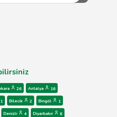
lirsiniz
nkara
Antalya
26
16
Bilecik
Bingöl
1
2
1
Denizli
Diyarbakır
4
6