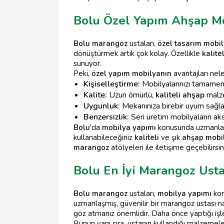
Bolu Özel Yapım Ahşap M
Bolu marangoz
ustaları,
özel tasarım mobi
dönüştürmek artık çok kolay. Özellikle
kalite
sunuyor.
Peki,
özel yapım mobilyanın
avantajları nele
Kişiselleştirme:
Mobilyalarınızı tamamen k
Kalite:
Uzun ömürlü,
kaliteli ahşap
malze
Uygunluk:
Mekanınıza birebir uyum sağlar
Benzersizlik:
Seri üretim mobilyaların aksi
Bolu
'da
mobilya yapımı
konusunda uzmanl
kullanabileceğiniz
kaliteli
ve şık
ahşap mobi
marangoz
atölyeleri ile iletişime geçebilirsin
Bolu En İyi Marangoz Usta
Bolu marangoz
ustaları,
mobilya yapımı
kon
uzmanlaşmış, güvenilir bir marangoz ustası na
göz atmanız önemlidir. Daha önce yaptığı işler
Bunun yanı sıra, ustanın kullandığı malzemel