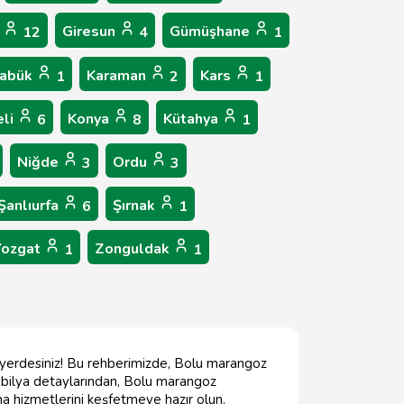
p
Giresun
Gümüşhane
12
4
1
rabük
Karaman
Kars
1
2
1
eli
Konya
Kütahya
6
8
1
Niğde
Ordu
3
3
Şanlıurfa
Şırnak
6
1
Yozgat
Zonguldak
1
1
ru yerdesiniz! Bu rehberimizde, Bolu marangoz
 mobilya detaylarından, Bolu marangoz
ma hizmetlerini keşfetmeye hazır olun.