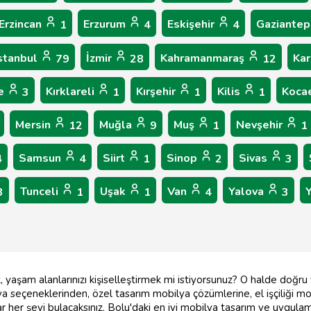
Erzincan
Erzurum
Eskişehir
Gaziante
1
4
4
stanbul
İzmir
Kahramanmaraş
Ka
79
28
12
le
Kırklareli
Kırşehir
Kilis
Koca
3
1
1
1
Mersin
Muğla
Muş
Nevşehir
12
9
1
1
Samsun
Siirt
Sinop
Sivas
4
4
1
2
3
Tunceli
Uşak
Van
Yalova
3
1
1
4
3
ek, yaşam alanlarınızı kişiselleştirmek mi istiyorsunuz? O halde doğ
ilya seçeneklerinden, özel tasarım mobilya çözümlerine, el işçiliği
r her şeyi bulacaksınız. Bolu'daki en iyi mobilya tasarım ve uygula