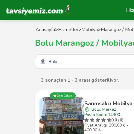
Tavsiyemiz Anasayfa
Hiz
Anasayfa
>
Hizmetler
>
Mobilya
>
Marangoz / Mobi
Bolu Marangoz / Mobilya
Şehir seçin
3 sonuçtan 1 - 3 arası gösteriliyor.
Öne Çıkan
Sarımsakcı Mobilya
Bolu, Merkez
Posta Kodu: 14300
0.0 (0)
Fiyat Aralığı: 200,00 ₺ -
400,00 ₺