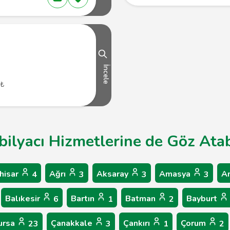
İncele
 ₺
bilyacı Hizmetlerine de Göz Atabi
hisar
Ağrı
Aksaray
Amasya
A
4
3
3
3
Balıkesir
Bartın
Batman
Bayburt
6
1
2
ursa
Çanakkale
Çankırı
Çorum
23
3
1
2