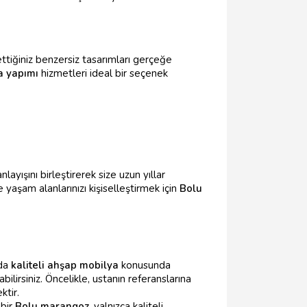
ettiğiniz benzersiz tasarımları gerçeğe
a yapımı
hizmetleri ideal bir seçenek
yışını birleştirerek size uzun yıllar
e yaşam alanlarınızı kişiselleştirmek için
Bolu
'da
kaliteli ahşap mobilya
konusunda
lirsiniz. Öncelikle, ustanın referanslarına
ktir.
 bir
Bolu marangoz
, yalnızca kaliteli