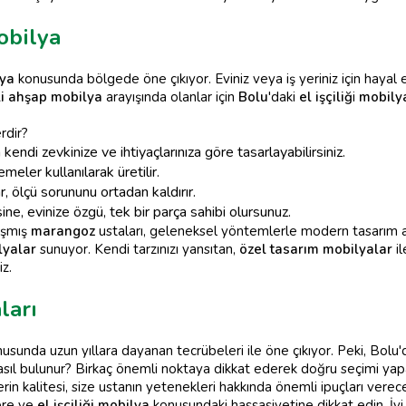
obilya
lya
konusunda bölgede öne çıkıyor. Eviniz veya iş yeriniz için hayal 
li ahşap mobilya
arayışında olanlar için
Bolu
'daki
el işçiliğ
i
mobily
rdir?
endi zevkinize ve ihtiyaçlarınıza göre tasarlayabilirsiniz.
meler kullanılarak üretilir.
, ölçü sorununu ortadan kaldırır.
ne, evinize özgü, tek bir parça sahibi olursunuz.
aşmış
marangoz
ustaları, geleneksel yöntemlerle modern tasarım anla
lyalar
sunuyor. Kendi tarzınızı yansıtan,
özel tasarım mobilyalar
il
iz.
ları
usunda uzun yıllara dayanan tecrübeleri ile öne çıkıyor. Peki, Bolu
sıl bulunur? Birkaç önemli noktaya dikkat ederek doğru seçimi yapabi
in kalitesi, size ustanın yetenekleri hakkında önemli ipuçları verece
ere ve
el işçiliği mobilya
konusundaki hassasiyetine dikkat edin. İyi