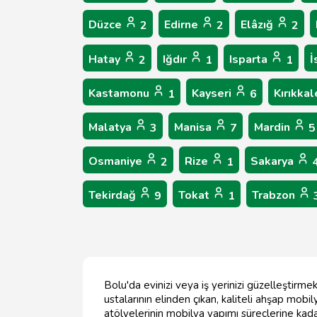
Düzce
Edirne
Elâzığ
2
2
2
Hatay
Iğdır
Isparta
İ
2
1
1
Kastamonu
Kayseri
Kırıkka
1
6
Malatya
Manisa
Mardin
3
7
5
Osmaniye
Rize
Sakarya
2
1
Tekirdağ
Tokat
Trabzon
9
1
Bolu'da evinizi veya iş yerinizi güzelleştirm
ustalarının elinden çıkan, kaliteli ahşap mob
atölyelerinin mobilya yapımı süreçlerine kada