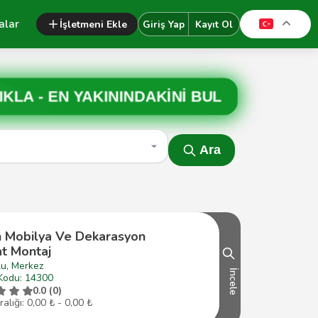
alar
İşletmeni Ekle
Giriş Yap
Kayıt Ol
IKLA -
EN YAKININDAKİNİ BUL
Ara
n Mobilya Ve Dekarasyon
at Montaj
lu, Merkez
İncele
Kodu: 14300
0.0 (0)
ralığı: 0,00 ₺ - 0,00 ₺