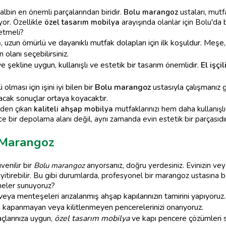
albin en önemli parçalarından biridir.
Bolu marangoz
ustaları, mutf
yor. Özellikle
özel tasarım mobilya
arayışında olanlar için Bolu'da
 etmeli?
a
, uzun ömürlü ve dayanıklı mutfak dolapları için ilk koşuldur. Meşe, c
olanı seçebilirsiniz.
 şekline uygun, kullanışlı ve estetik bir tasarım önemlidir.
El işçi
lması için işini iyi bilen bir
Bolu marangoz
ustasıyla çalışmanız 
yacak sonuçlar ortaya koyacaktır.
inden çıkan
kaliteli ahşap mobilya
mutfaklarınızı hem daha kullanışl
e bir depolama alanı değil, aynı zamanda evin estetik bir parçasıdır
 Marangoz
enilir bir
Bolu marangoz
arıyorsanız, doğru yerdesiniz. Evinizin vey
ini yitirebilir. Bu gibi durumlarda, profesyonel bir marangoz ustasına
neler sunuyoruz?
ya menteşeleri arızalanmış ahşap kapılarınızın tamirini yapıyoruz.
n, kapanmayan veya kilitlenmeyen pencerelerinizi onarıyoruz.
açlarınıza uygun,
özel tasarım mobilya
ve kapı pencere çözümleri 