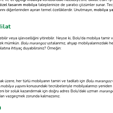
özel tasarım mobilya
taleplerinize de yaratıcı çözümler sunar. Te
rını diğerlerinden ayıran temel özelliklerdir. Unutmayın,
mobilya y
ilat
bilir veya işlevselliğini yitirebilir. Neyse ki, Bolu'da mobilya tamir
rmek mümkün.
Bolu marangoz
ustalarımız, ahşap mobilyalarınızdaki her 
atına ihtiyaç duyabilirsiniz? Örneğin:
ak üzere, her türlü mobilyanın tamiri ve tadilatı için
Bolu marangoz
,
mobilya yapımı
konusundaki tecrübeleriyle mobilyalarınızı yeniden i
eni bir soluk kazandırmak için doğru adres Bolu'daki uzman
marang
zdan vazgeçmek zorunda kalmazsınız.
ı