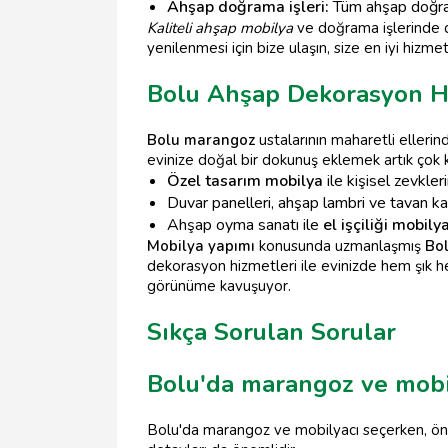
Ahşap doğrama işleri:
Tüm ahşap doğrama
Kaliteli ahşap mobilya
ve doğrama işlerinde d
yenilenmesi için bize ulaşın, size en iyi hizmet
Bolu Ahşap Dekorasyon H
Bolu marangoz
ustalarının maharetli ellerin
evinize doğal bir dokunuş eklemek artık çok 
Özel tasarım mobilya
ile kişisel zevkler
Duvar panelleri, ahşap lambri ve tavan k
Ahşap oyma sanatı ile
el işçiliği mobily
Mobilya yapımı
konusunda uzmanlaşmış
Bo
dekorasyon hizmetleri ile evinizde hem şık hem
görünüme kavuşuyor.
Sıkça Sorulan Sorular
Bolu'da marangoz ve mobil
Bolu'da marangoz ve mobilyacı seçerken, önceli