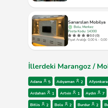
Sarıarslan Mobilya
Bolu, Merkez
Posta Kodu: 14300
0.0 (0)
Fiyat Aralığı: 0,00 ₺ - 0,00
İllerdeki Marangoz / Mo
Adana
Adıyaman
Afyonkara
5
2
Ardahan
Artvin
Aydın
1
1
7
Bitlis
Bolu
Burdur
B
2
2
2