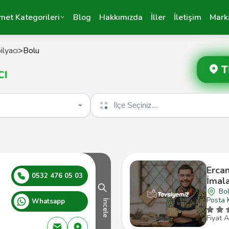
met Kategorileri
Blog
Hakkımızda
İller
İletişim
Mark
lyacı
>
Bolu
T
cı
İlçe seçin
Erca
0532 476 05 03
İmal
Bo
Posta 
Whatsapp
İncele
Fiyat A