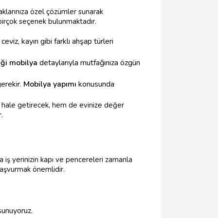
aklarınıza özel çözümler sunarak
 birçok seçenek bulunmaktadır.
eviz, kayın gibi farklı ahşap türleri
liği mobilya
detaylarıyla mutfağınıza özgün
gerekir.
Mobilya yapımı
konusunda
ı hale getirecek, hem de evinize değer
.
a iş yerinizin kapı ve pencereleri zamanla
 başvurmak önemlidir.
sunuyoruz.