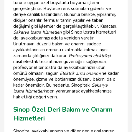
türüne uygun özel boyalarla boyama işlemi
gerçekleştirilir. Böylece renk solmaları giderilir ve
deriye canlılık kazandırılır. Bununla birlikte, yıpranmış
dikişler onarılır, fermuar tamiri yapılır ve taban
değişimi gibi işlemler de gerçekleştirilebilir. Kısacası,
Sakarya lostra hizmetleri
gibi Sinop lostra hizmetleri
de, ayakkabılarınızı adeta yeniden yaratır.
Unutmayın, düzenli bakım ve onarım, sadece
ayakkabılarınızın ömrünü uzatmakla kalmaz, aynı
zamanda şıklığınızı da korur.
Profesyonel elektrikçi
nasıl elektrik tesisatınızın güvenliğini sağlıyorsa,
profesyonel bir lostra da ayakkabılarınızın uzun
ömürlü olmasını sağlar.
Elektrik arıza onarımı
ne kadar
önemliyse, çizme ve botlarınızın düzenli bakımı da o
kadar önemlidir. Bu nedenle, Sinop'taki
Sakarya
lostra hizmetleri
nden yararlanarak ayakkabılarınıza
hak ettiği değeri verin.
Sinop Özel Deri Bakım ve Onarım
Hizmetleri
Sinop'ta, ayakkabılarınızın ve diğer deri eşyalarınızın