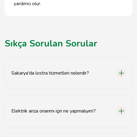
yardımcı olur.
Sıkça Sorulan Sorular
Sakarya'da lostra hizmetleri nelerdir?
Sakarya'da lostra hizmetleri, yüzey temizliği, parlatma,
bakım ve onarım işlemlerini kapsamaktadır.
Elektrik arıza onarımı için ne yapmalıyım?
Elektrik arızası için profesyonel bir elektrikçi ile iletişime