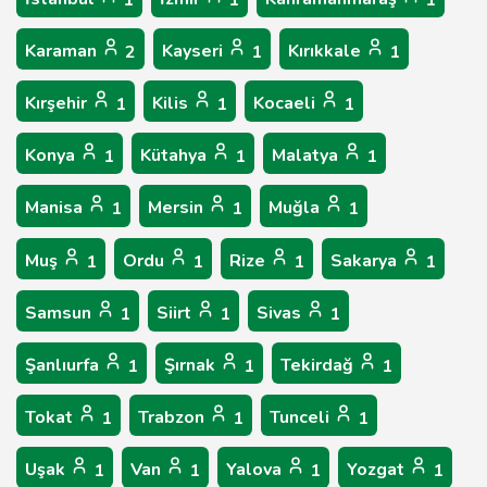
1
1
1
Karaman
Kayseri
Kırıkkale
2
1
1
Kırşehir
Kilis
Kocaeli
1
1
1
Konya
Kütahya
Malatya
1
1
1
Manisa
Mersin
Muğla
1
1
1
Muş
Ordu
Rize
Sakarya
1
1
1
1
Samsun
Siirt
Sivas
1
1
1
Şanlıurfa
Şırnak
Tekirdağ
1
1
1
Tokat
Trabzon
Tunceli
1
1
1
Uşak
Van
Yalova
Yozgat
1
1
1
1