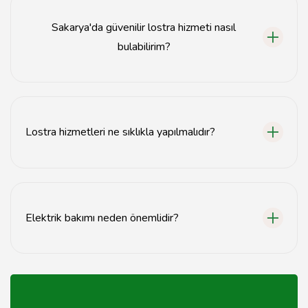
geçmeniz önerilir.
Sakarya'da güvenilir lostra hizmeti nasıl
bulabilirim?
Yerel işletme rehberleri veya online yorum siteleri
üzerinden güvenilir lostra hizmetleri bulabilirsiniz.
Lostra hizmetleri ne sıklıkla yapılmalıdır?
Lostra hizmetleri, kullanım yoğunluğuna bağlı olarak
yılda en az bir kez yapılmalıdır.
Elektrik bakımı neden önemlidir?
Elektrik bakımı, güvenliği artırır ve arızaların
önlenmesine yardımcı olur.