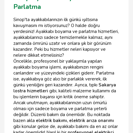
Parlatma
Sinop'ta ayakkabılarınızın ilk günkü ışıltısına
kavuşmasını mı istiyorsunuz? O halde doğru
yerdesiniz! Ayakkabı boyama ve parlatma hizmetleri,
ayakkabılarınızı sadece temizlemekle kalmaz, aynı
zamanda ömrünü uzatır ve onlara şık bir görünüm
kazandırır. Peki bu hizmetler neleri kapsıyor ve
nelere dikkat etmelisiniz?
Öncelikle, profesyonel bir yaklaşımla yapılan
ayakkabı boyama işlemi, ayakkabınızın rengini
canlandırır ve yüzeyindeki çizikleri giderir. Parlatma
ise, ayakkabıya göz alıcı bir parlaklık vererek, ilk
günkü yeniliğini geri kazandırır. Ayrıca, tıpkı
Sakarya
lostra hizmetleri
gibi, kaliteli malzeme kullanımı da
bu işlemlerin başarısı için kritik öneme sahiptir.
Ancak unutmayın, ayakkabılarınızın uzun ömürlü
olması için sadece boyama ve parlatma yeterli
değildir. Düzenli bakım da önemlidir. Bu noktada
bazen akla
elektrik bakımı, elektrik arıza onarımı
gibi konular gelse de, ayakkabı bakımı da en az onlar
kadar önemlidir! Nasıl ki bir
profesyonel elektrikçi