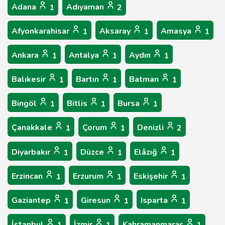
Adana
Adıyaman
1
2
Afyonkarahisar
Aksaray
Amasya
1
1
1
Ankara
Antalya
Aydın
1
1
1
Balıkesir
Bartın
Batman
1
1
1
Bingöl
Bitlis
Bursa
1
1
1
Çanakkale
Çorum
Denizli
1
1
2
Diyarbakır
Düzce
Elâzığ
1
1
1
Erzincan
Erzurum
Eskişehir
1
1
1
Gaziantep
Giresun
Isparta
1
1
1
İstanbul
İzmir
Kahramanmaraş