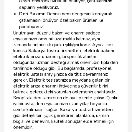
ceketlerinizdeki yırtıkları onarıyor, çantalarınızın
saplarını yeniliyoruz.
Deri Bakımı:
Derinin nem dengesini koruyarak
çatlamasını önlüyor, özel bakım ürünleri ile
parlatıyoruz.
Unutmayın, düzenli bakım ve onarım sadece
eşyalarınızın ömrünü uzatmakla kalmaz, aynı
zamanda onların ilk günkü şıklığını korur. Ayrıca, söz
konusu
Sakarya lostra hizmetleri, elektrik bakımı,
elektrik arıza onarımı
gibi spesifik alanlar
olduğunda, uzman desteği almak önemlidir; tıpkı deri
tamirinde olduğu gibi. Bu bağlamda,
profesyonel
elektrik ustası
arayışınızda da titiz davranmanız
gerekir.
Elektrik
tesisatınızda meydana gelen bir
elektrik arıza onarımı
ihtiyacında güvenilir birini
bulmak, gelecekteki sorunları önlemenin anahtarıdır.
Sinop'taki deri tamircileri de aynı özenle çalışır. Çünkü
iyi bir usta, deri eşyalarınızın uzun yıllar boyunca
sizinle kalmasını sağlar.
Sakarya lostra hizmetleri
gibi detaylı bir işçilik gerektiren alanlarda, uzman
bilgisi ve deneyim, kaliteli sonuçlar elde etmek için
önemlidir.