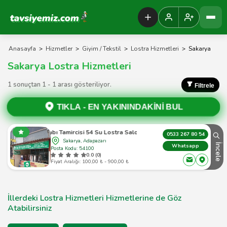
Tavsiyemiz Anasayfa
Anasayfa
>
Hizmetler
>
Giyim / Tekstil
>
Lostra Hizmetleri
>
Sakarya
Sakarya Lostra Hizmetleri
1 sonuçtan 1 - 1 arası gösteriliyor.
Filtrele
TIKLA -
EN YAKININDAKİNİ BUL
Ayakkabı Tamircisi 54 Su Lostra Salonu
0533 267 80 54
Sakarya, Adapazarı
İncele
Whatsapp
Posta Kodu: 54100
0.0 (0)
Fiyat Aralığı: 100,00 ₺ - 900,00 ₺
İllerdeki Lostra Hizmetleri Hizmetlerine de Göz
Atabilirsiniz