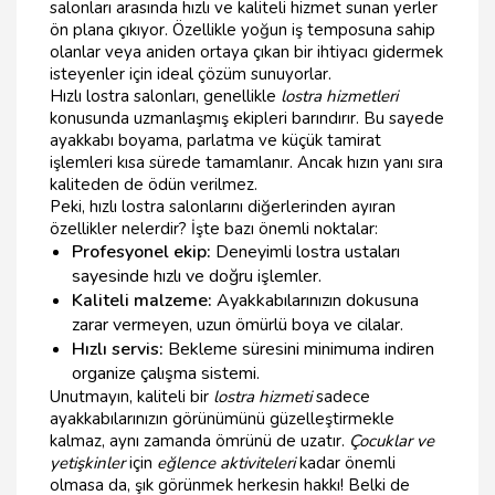
salonları arasında hızlı ve kaliteli hizmet sunan yerler
ön plana çıkıyor. Özellikle yoğun iş temposuna sahip
olanlar veya aniden ortaya çıkan bir ihtiyacı gidermek
isteyenler için ideal çözüm sunuyorlar.
Hızlı lostra salonları, genellikle
lostra hizmetleri
konusunda uzmanlaşmış ekipleri barındırır. Bu sayede
ayakkabı boyama, parlatma ve küçük tamirat
işlemleri kısa sürede tamamlanır. Ancak hızın yanı sıra
kaliteden de ödün verilmez.
Peki, hızlı lostra salonlarını diğerlerinden ayıran
özellikler nelerdir? İşte bazı önemli noktalar:
Profesyonel ekip:
Deneyimli lostra ustaları
sayesinde hızlı ve doğru işlemler.
Kaliteli malzeme:
Ayakkabılarınızın dokusuna
zarar vermeyen, uzun ömürlü boya ve cilalar.
Hızlı servis:
Bekleme süresini minimuma indiren
organize çalışma sistemi.
Unutmayın, kaliteli bir
lostra hizmeti
sadece
ayakkabılarınızın görünümünü güzelleştirmekle
kalmaz, aynı zamanda ömrünü de uzatır.
Çocuklar ve
yetişkinler
için
eğlence aktiviteleri
kadar önemli
olmasa da, şık görünmek herkesin hakkı! Belki de