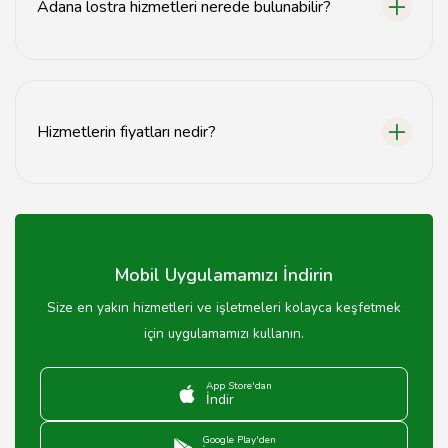
Adana lostra hizmetleri nerede bulunabilir?
Adana lostra hizmetleri, tavsiyemiz.com adresinde
detaylı olarak yer almaktadır.
Hizmetlerin fiyatları nedir?
Hizmetlerin fiyatları, seçilen aktiviteye ve hizmete göre
değişiklik göstermektedir.
Mobil Uygulamamızı İndirin
Size en yakın hizmetleri ve işletmeleri kolayca keşfetmek
için uygulamamızı kullanın.
App Store'dan
İndir
Google Play'den