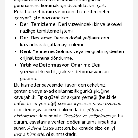
görünümünü korumak için düzenli bakım şart.
Peki, bu özel bakım ve onarım hizmetleri neler
içeriyor? İşte bazı örnekler:
Deri Temizleme:
Deri yüzeyindeki kir ve lekeleri
nazikçe temizleme işlemi.
Deri Besleme:
Derinin doğal yağlarını geri
kazandırarak çatlamayı önleme.
Renk Yenileme:
Solmuş veya rengi atmış derileri
orijinal tonuna döndürme.
Yırtık ve Deformasyon Onarımı:
Deri
yüzeyindeki yırtık, çizik ve deformasyonları
giderme.
Bu hizmetler sayesinde, favori deri ceketiniz,
çantanız veya ayakkabılarınız ilk günkü şıklığına
kavuşabilir. Tıpkı güzel bir akşam yemeği (belki de
enfes bir
et
yemeği!) sonrası oynanan
masa oyunları
gibi, deri eşyalarınızın bakımı da bir
eğlence
aktivitesi
ne dönüşebilir.
Çocuklar ve yetişkinler
için bu
durum, eşyalarına verilen değeri anlama fırsatı da
sunar.
Adana lostra
ustaları, bu konuda size en iyi
lostra hizmetleri
ni sunmaktadır.