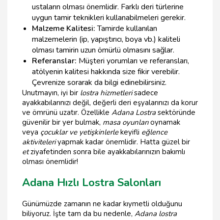
ustaların olması önemlidir. Farklı deri türlerine
uygun tamir teknikleri kullanabilmeleri gerekir.
Malzeme Kalitesi:
Tamirde kullanılan
malzemelerin (ip, yapıştırıcı, boya vb.) kaliteli
olması tamirin uzun ömürlü olmasını sağlar.
Referanslar:
Müşteri yorumları ve referansları,
atölyenin kalitesi hakkında size fikir verebilir.
Çevrenize sorarak da bilgi edinebilirsiniz.
Unutmayın, iyi bir
lostra hizmetleri
sadece
ayakkabılarınızı değil, değerli deri eşyalarınızı da korur
ve ömrünü uzatır. Özellikle
Adana Lostra
sektöründe
güvenilir bir yer bulmak,
masa oyunları
oynamak
veya
çocuklar ve yetişkinlerle
keyifli
eğlence
aktiviteleri
yapmak kadar önemlidir. Hatta güzel bir
et
ziyafetinden sonra bile ayakkabılarınızın bakımlı
olması önemlidir!
Adana Hızlı Lostra Salonları
Günümüzde zamanın ne kadar kıymetli olduğunu
biliyoruz. İşte tam da bu nedenle,
Adana lostra