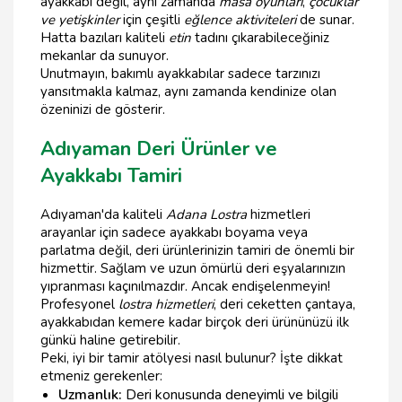
ayakkabı değil, aynı zamanda
masa oyunları
,
çocuklar
ve yetişkinler
için çeşitli
eğlence aktiviteleri
de sunar.
Hatta bazıları kaliteli
etin
tadını çıkarabileceğiniz
mekanlar da sunuyor.
Unutmayın, bakımlı ayakkabılar sadece tarzınızı
yansıtmakla kalmaz, aynı zamanda kendinize olan
özeninizi de gösterir.
Adıyaman Deri Ürünler ve
Ayakkabı Tamiri
Adıyaman'da kaliteli
Adana Lostra
hizmetleri
arayanlar için sadece ayakkabı boyama veya
parlatma değil, deri ürünlerinizin tamiri de önemli bir
hizmettir. Sağlam ve uzun ömürlü deri eşyalarınızın
yıpranması kaçınılmazdır. Ancak endişelenmeyin!
Profesyonel
lostra hizmetleri
, deri ceketten çantaya,
ayakkabıdan kemere kadar birçok deri ürününüzü ilk
günkü haline getirebilir.
Peki, iyi bir tamir atölyesi nasıl bulunur? İşte dikkat
etmeniz gerekenler:
Uzmanlık:
Deri konusunda deneyimli ve bilgili