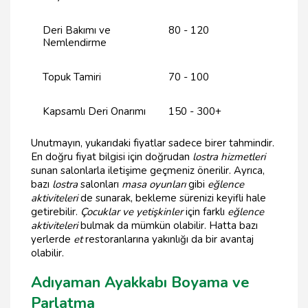
Deri Bakımı ve
80 - 120
Nemlendirme
Topuk Tamiri
70 - 100
Kapsamlı Deri Onarımı
150 - 300+
Unutmayın, yukarıdaki fiyatlar sadece birer tahmindir.
En doğru fiyat bilgisi için doğrudan
lostra hizmetleri
sunan salonlarla iletişime geçmeniz önerilir. Ayrıca,
bazı
lostra
salonları
masa oyunları
gibi
eğlence
aktiviteleri
de sunarak, bekleme sürenizi keyifli hale
getirebilir.
Çocuklar ve yetişkinler
için farklı
eğlence
aktiviteleri
bulmak da mümkün olabilir. Hatta bazı
yerlerde
et
restoranlarına yakınlığı da bir avantaj
olabilir.
Adıyaman Ayakkabı Boyama ve
Parlatma