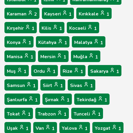
1
1
1
Karaman
Kayseri
Kırıkkale
2
1
1
Kırşehir
Kilis
Kocaeli
1
1
1
Konya
Kütahya
Malatya
1
1
1
Manisa
Mersin
Muğla
1
1
1
Muş
Ordu
Rize
Sakarya
1
1
1
1
Samsun
Siirt
Sivas
1
1
1
Şanlıurfa
Şırnak
Tekirdağ
1
1
1
Tokat
Trabzon
Tunceli
1
1
1
Uşak
Van
Yalova
Yozgat
1
1
1
1