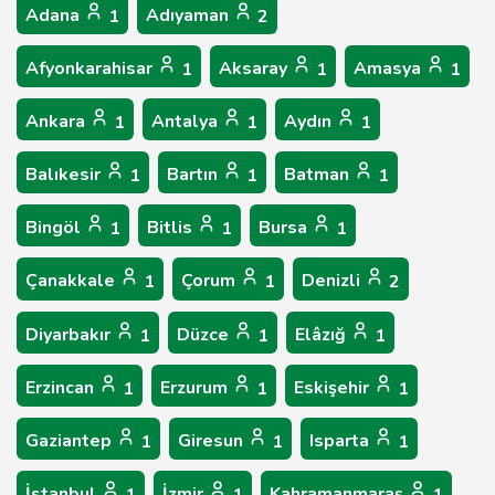
Adana
Adıyaman
1
2
Afyonkarahisar
Aksaray
Amasya
1
1
1
Ankara
Antalya
Aydın
1
1
1
Balıkesir
Bartın
Batman
1
1
1
Bingöl
Bitlis
Bursa
1
1
1
Çanakkale
Çorum
Denizli
1
1
2
Diyarbakır
Düzce
Elâzığ
1
1
1
Erzincan
Erzurum
Eskişehir
1
1
1
Gaziantep
Giresun
Isparta
1
1
1
İstanbul
İzmir
Kahramanmaraş