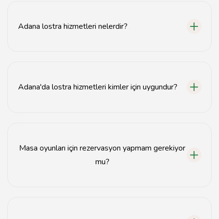
Adana lostra hizmetleri nelerdir?
Adana lostra hizmetleri, masa oyunları, eğlence
aktiviteleri ve lezzetli et seçenekleri sunmaktadır.
Adana'da lostra hizmetleri kimler için uygundur?
Adana lostra hizmetleri, çocuklar ve yetişkinler için
uygundur.
Masa oyunları için rezervasyon yapmam gerekiyor
mu?
Evet, masa oyunları için önceden rezervasyon yapmanız
önerilir.