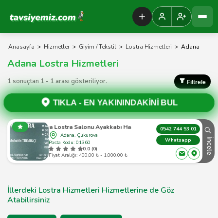
Tavsiyemiz Anasayfa
Anasayfa
>
Hizmetler
>
Giyim / Tekstil
>
Lostra Hizmetleri
>
Adana
Adana Lostra Hizmetleri
1 sonuçtan 1 - 1 arası gösteriliyor.
Filtrele
TIKLA -
EN YAKININDAKİNİ BUL
Büşra Lostra Salonu Ayakkabı Hastanesi
0542 744 53 01
Adana, Çukurova
İncele
Whatsapp
Posta Kodu: 01360
0.0 (0)
Fiyat Aralığı: 400,00 ₺ - 1.000,00 ₺
İllerdeki Lostra Hizmetleri Hizmetlerine de Göz
Atabilirsiniz