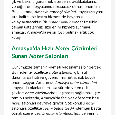
şık ve bakımlı görünmek isterseniz, ayakkabılarınızın
ve diğer deri eşyalarınızın kusursuz olması önemlidir.
Bu anlamda,
Amasya noter çözümleri
arayışınızın yanı
sıra, kaliteli bir lostra hizmeti de hayatınızı
kolaylaştıracaktır. Bir
noter memuru
kadar titizlikle
çalışan ustalarımız, size en iyi hizmeti sunmayı
amaçlar. Amasya'da iyi bir
lostr
bulmak artık çok
kolay!
Amasya'da Hızlı
Noter
Çözümleri
Sunan
Noter
Salonları
Günümüzde zamanın kıymeti yadsınamaz bir gerçek.
Bu nedenle, özellikle
noter işlemleri
gibi acil
durumlarda hızlı ve güvenilir hizmet almak büyük
önem taşıyor. Amacımız,
Amasya noter hizmetleri
arayışında olanların en kısa sürede ve en etkili
şekilde
noter çözümleri
ne ulaşmasını sağlamak. İşte
tam bu noktada, Amasya'da faaliyet gösteren bazı
noter
salonları devreye giriyor. Söz konusu
noter
salonları, özellikle
resmi belge tasdik
işlemleri başta
olmak üzere, çeşitli
noter işlemlerini
hızlı ve verimli