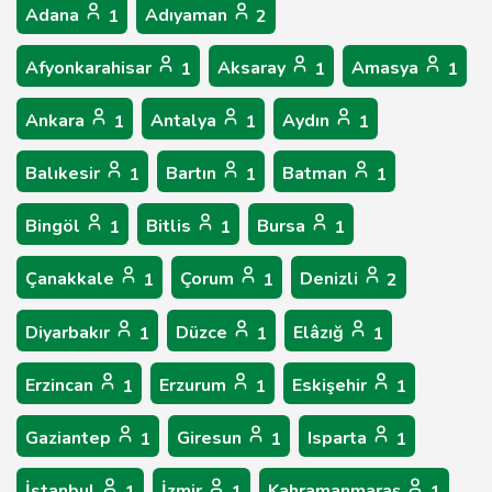
Adana
Adıyaman
1
2
Afyonkarahisar
Aksaray
Amasya
1
1
1
Ankara
Antalya
Aydın
1
1
1
Balıkesir
Bartın
Batman
1
1
1
Bingöl
Bitlis
Bursa
1
1
1
Çanakkale
Çorum
Denizli
1
1
2
Diyarbakır
Düzce
Elâzığ
1
1
1
Erzincan
Erzurum
Eskişehir
1
1
1
Gaziantep
Giresun
Isparta
1
1
1
İstanbul
İzmir
Kahramanmaraş