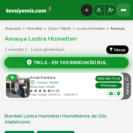
Tavsiyemiz Anasayfa
Anasayfa
>
Hizmetler
>
Giyim / Tekstil
>
Lostra Hizmetleri
>
Amasya
Amasya Lostra Hizmetleri
1 sonuçtan 1 - 1 arası gösteriliyor.
Filtrele
TIKLA -
EN YAKININDAKİNİ BUL
Aslan Kundura
0542 841 72 24
Amasya, Merkez
İncele
Whatsapp
Posta Kodu: 05200
0.0 (0)
Fiyat Aralığı: 100,00 ₺ - 1.000,00 ₺
İllerdeki Lostra Hizmetleri Hizmetlerine de Göz
Atabilirsiniz