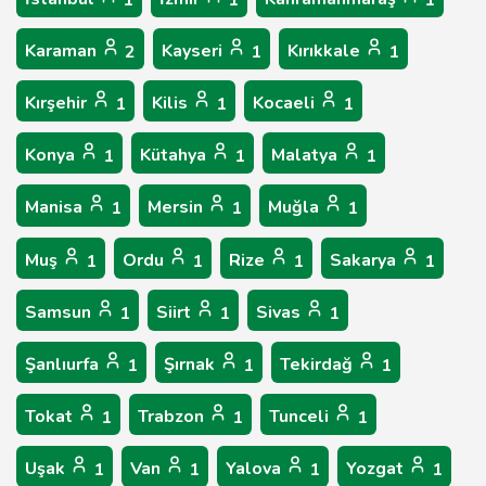
1
1
1
Karaman
Kayseri
Kırıkkale
2
1
1
Kırşehir
Kilis
Kocaeli
1
1
1
Konya
Kütahya
Malatya
1
1
1
Manisa
Mersin
Muğla
1
1
1
Muş
Ordu
Rize
Sakarya
1
1
1
1
Samsun
Siirt
Sivas
1
1
1
Şanlıurfa
Şırnak
Tekirdağ
1
1
1
Tokat
Trabzon
Tunceli
1
1
1
Uşak
Van
Yalova
Yozgat
1
1
1
1