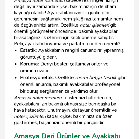
Amasya noter hizmetleri
sadece resmi işleriniz için
değil, aynı zamanda kişisel bakımınız için de ilham
kaynağı olabilir! Ayakkabılarınızın ilk günkü gibi
görünmesini sağlamak, hem şıklığınızı tamamlar hem
de özgüveninizi artırır. Özellikle
noter işlemleri
gibi
önemli görüşmeler öncesinde, bakımlı ayakkabılar
bırakacağınız ilk izlenim için kritik öneme sahiptir.
Peki, ayakkabı boyama ve parlatma neden önemli?
Estetik:
Ayakkabının rengini canlandırır, yıpranmış
görüntüyü giderir.
Koruma:
Deriyi besler, çatlamayı önler ve
ömrünü uzatır.
Profesyonellik:
Özellikle
resmi belge tasdik
gibi
önemli anlarda, bakımlı ayakkabılar profesyonel
bir duruş sergilemenize yardımcı olur.
Amasya noter memuru
ile işlerinizi hallederken,
ayakkabılarınızın bakımlı olması size bambaşka bir
hava katacaktır. Unutmayın, detaylar önemlidir ve
noter çözümleri
kadar kişisel bakımınıza da özen
göstermek, başarınızın önemli bir parçasıdır.
Amasya Deri Ürünler ve Ayakkabı