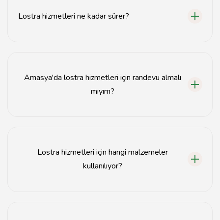
Lostra hizmetleri ne kadar sürer?
Lostra hizmetleri genellikle 1-3 gün içinde
tamamlanmaktadır, ancak yoğunluğa göre değişebilir.
Amasya'da lostra hizmetleri için randevu almalı
mıyım?
Evet, hizmet almak için önceden randevu almanız
önerilir.
Lostra hizmetleri için hangi malzemeler
kullanılıyor?
Lostra hizmetlerinde kaliteli bakım ürünleri ve özel
malzemeler kullanılmaktadır.