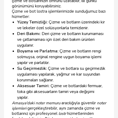
çizme ve botlarınızın ömrünü uzatabilir, ilk günkü
görünümünü koruyabilirsiniz.
Çizme ve bot lostra işlemlerimizde sunduğumuz bazı
hizmetler:
Yüzey Temizliği:
Çizme ve botların üzerindeki kir
ve lekeler özel solüsyonlarla temizlenir.
Deri Bakımı:
Deri çizme ve botların kurumaması
ve çatlamaması için özel deri bakım ürünleri
uygulanır.
Boyama ve Parlatma:
Çizme ve botların rengi
solmuşsa, orijinal rengine uygun boyama işlemi
yapılır ve parlatılır.
Su Geçirmezlik:
Çizme ve botlara su geçirmezlik
uygulaması yapılarak, yağmur ve kar suyundan
korunmaları sağlanır.
Aksesuar Tamiri:
Çizme ve botlardaki fermuar,
toka gibi aksesuarların tamiri veya değişimi
yapılır.
Amasya'daki noter memuru
aracılığıyla güvenilir
noter
işlemleri
gerçekleştirebilir, aynı zamanda çizme ve
botlarınız için profesyonel
lostr
hizmetlerinden