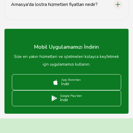
Amasya'da lostra hizmetleri fiyatları nedir?
Fiyatlar hizmet türüne ve ürünün durumuna göre
değişiklik göstermektedir, detaylı bilgi için iletişime
geçebilirsiniz.
Mobil Uygulamamızı İndirin
Size en yakın hizmetleri ve işletmeleri kolayca keşfetmek
için uygulamamızı kullanın.
App Store'dan
İndir
Google Play'den
İndir