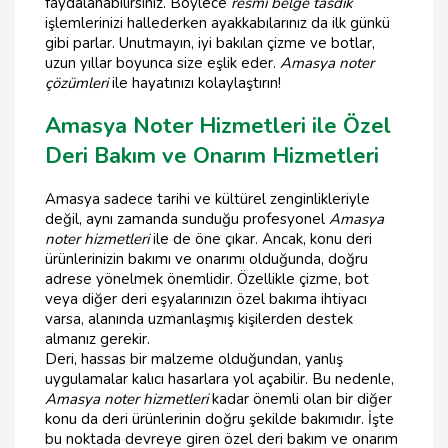
faydalanabilirsiniz. Böylece
resmi belge tasdik
işlemlerinizi hallederken ayakkabılarınız da ilk günkü
gibi parlar. Unutmayın, iyi bakılan çizme ve botlar,
uzun yıllar boyunca size eşlik eder.
Amasya noter
çözümleri
ile hayatınızı kolaylaştırın!
Amasya Noter Hizmetleri ile Özel
Deri Bakım ve Onarım Hizmetleri
Amasya sadece tarihi ve kültürel zenginlikleriyle
değil, aynı zamanda sunduğu profesyonel
Amasya
noter hizmetleri
ile de öne çıkar. Ancak, konu deri
ürünlerinizin bakımı ve onarımı olduğunda, doğru
adrese yönelmek önemlidir. Özellikle çizme, bot
veya diğer deri eşyalarınızın özel bakıma ihtiyacı
varsa, alanında uzmanlaşmış kişilerden destek
almanız gerekir.
Deri, hassas bir malzeme olduğundan, yanlış
uygulamalar kalıcı hasarlara yol açabilir. Bu nedenle,
Amasya noter hizmetleri
kadar önemli olan bir diğer
konu da deri ürünlerinin doğru şekilde bakımıdır. İşte
bu noktada devreye giren özel deri bakım ve onarım