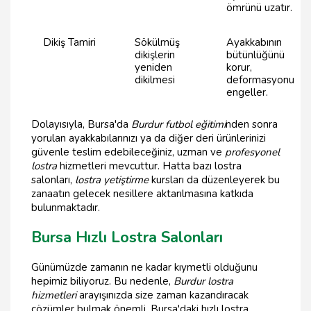
ömrünü uzatır.
Dikiş Tamiri
Sökülmüş
Ayakkabının
dikişlerin
bütünlüğünü
yeniden
korur,
dikilmesi
deformasyonu
engeller.
Dolayısıyla, Bursa'da
Burdur futbol eğitimi
nden sonra
yorulan ayakkabılarınızı ya da diğer deri ürünlerinizi
güvenle teslim edebileceğiniz, uzman ve
profesyonel
lostra
hizmetleri mevcuttur. Hatta bazı lostra
salonları,
lostra yetiştirme
kursları da düzenleyerek bu
zanaatın gelecek nesillere aktarılmasına katkıda
bulunmaktadır.
Bursa Hızlı Lostra Salonları
Günümüzde zamanın ne kadar kıymetli olduğunu
hepimiz biliyoruz. Bu nedenle,
Burdur lostra
hizmetleri
arayışınızda size zaman kazandıracak
çözümler bulmak önemli. Bursa'daki hızlı lostra