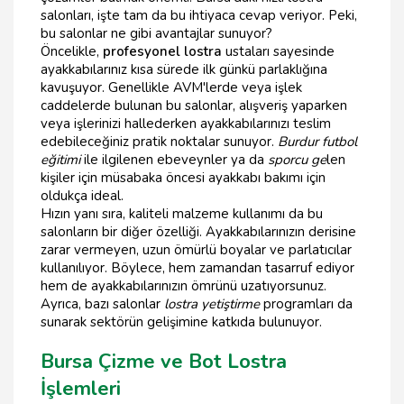
salonları, işte tam da bu ihtiyaca cevap veriyor. Peki,
bu salonlar ne gibi avantajlar sunuyor?
Öncelikle,
profesyonel lostra
ustaları sayesinde
ayakkabılarınız kısa sürede ilk günkü parlaklığına
kavuşuyor. Genellikle AVM'lerde veya işlek
caddelerde bulunan bu salonlar, alışveriş yaparken
veya işlerinizi hallederken ayakkabılarınızı teslim
edebileceğiniz pratik noktalar sunuyor.
Burdur futbol
eğitimi
ile ilgilenen ebeveynler ya da
sporcu ge
len
kişiler için müsabaka öncesi ayakkabı bakımı için
oldukça ideal.
Hızın yanı sıra, kaliteli malzeme kullanımı da bu
salonların bir diğer özelliği. Ayakkabılarınızın derisine
zarar vermeyen, uzun ömürlü boyalar ve parlatıcılar
kullanılıyor. Böylece, hem zamandan tasarruf ediyor
hem de ayakkabılarınızın ömrünü uzatıyorsunuz.
Ayrıca, bazı salonlar
lostra yetiştirme
programları da
sunarak sektörün gelişimine katkıda bulunuyor.
Bursa Çizme ve Bot Lostra
İşlemleri