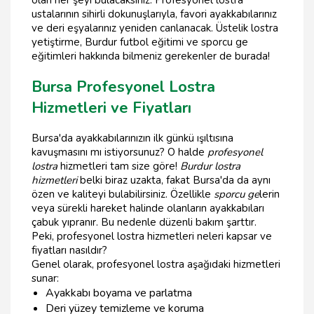
olan her şeyi bulacaksınız. Profesyonel lostra
ustalarının sihirli dokunuşlarıyla, favori ayakkabılarınız
ve deri eşyalarınız yeniden canlanacak. Üstelik lostra
yetiştirme, Burdur futbol eğitimi ve sporcu ge
eğitimleri hakkında bilmeniz gerekenler de burada!
Bursa Profesyonel Lostra
Hizmetleri ve Fiyatları
Bursa'da ayakkabılarınızın ilk günkü ışıltısına
kavuşmasını mı istiyorsunuz? O halde
profesyonel
lostra
hizmetleri tam size göre!
Burdur lostra
hizmetleri
belki biraz uzakta, fakat Bursa'da da aynı
özen ve kaliteyi bulabilirsiniz. Özellikle
sporcu ge
lerin
veya sürekli hareket halinde olanların ayakkabıları
çabuk yıpranır. Bu nedenle düzenli bakım şarttır.
Peki, profesyonel lostra hizmetleri neleri kapsar ve
fiyatları nasıldır?
Genel olarak, profesyonel lostra aşağıdaki hizmetleri
sunar:
Ayakkabı boyama ve parlatma
Deri yüzey temizleme ve koruma