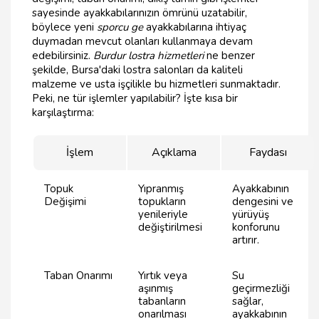
sayesinde ayakkabılarınızın ömrünü uzatabilir,
böylece yeni
sporcu ge
ayakkabılarına ihtiyaç
duymadan mevcut olanları kullanmaya devam
edebilirsiniz.
Burdur lostra hizmetleri
ne benzer
şekilde, Bursa'daki lostra salonları da kaliteli
malzeme ve usta işçilikle bu hizmetleri sunmaktadır.
Peki, ne tür işlemler yapılabilir? İşte kısa bir
karşılaştırma:
İşlem
Açıklama
Faydası
Topuk
Yıpranmış
Ayakkabının
Değişimi
topukların
dengesini ve
yenileriyle
yürüyüş
değiştirilmesi
konforunu
artırır.
Taban Onarımı
Yırtık veya
Su
aşınmış
geçirmezliği
tabanların
sağlar,
onarılması
ayakkabının