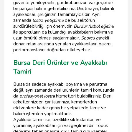
güvenle yenileyebilir, gardırobunuzun vazgeçilmez
bir parçası haline getirebilirsiniz. Unutmayın, bakımlı
ayakkabılar, şıklığınızın tamamlayıcısıdır. Aynı
zamanda
lostra yetiştirme
de bu sektörün
sürdürülebilirliği için önemlidir.
Burdur futbol eğitimi
ile sporcuların da kullandığı ayakkabıların bakımı ve
uzun ömürlü olması sağlanmalıdır.
Sporcu ge
rekli
donanımları arasında yer alan ayakkabıların bakımı,
performanslarını doğrudan etkileyebilir.
Bursa Deri Ürünler ve Ayakkabı
Tamiri
Bursa'da sadece ayakkabı boyama ve parlatma
değil, aynı zamanda deri ürünlerin tamiri konusunda
da
profesyonel lostra
hizmetleri bulabilirsiniz. Deri
ceketlerinizden çantalarınıza, kemerlerden
eldivenlere kadar geniş bir yelpazede tamir ve
bakım işlemleri yapılmaktadır.
Ayakkabı tamiri ise, özellikle sık kullanılan ve
yıpranmış ayakkabılar için vazgeçilmezdir. Topuk
değişimi, taban onarımı, dikiş tamiri gibi işlemler