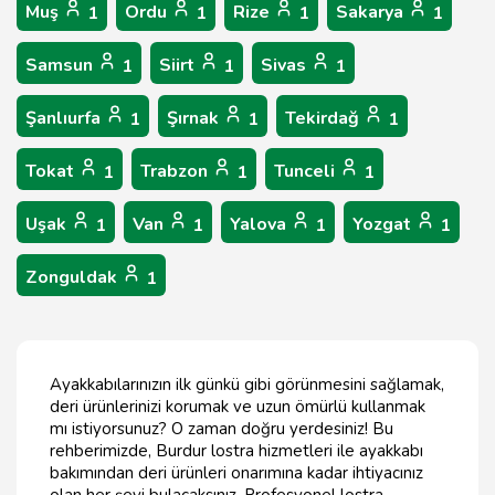
Muş
Ordu
Rize
Sakarya
1
1
1
1
Samsun
Siirt
Sivas
1
1
1
Şanlıurfa
Şırnak
Tekirdağ
1
1
1
Tokat
Trabzon
Tunceli
1
1
1
Uşak
Van
Yalova
Yozgat
1
1
1
1
Zonguldak
1
Ayakkabılarınızın ilk günkü gibi görünmesini sağlamak,
deri ürünlerinizi korumak ve uzun ömürlü kullanmak
mı istiyorsunuz? O zaman doğru yerdesiniz! Bu
rehberimizde, Burdur lostra hizmetleri ile ayakkabı
bakımından deri ürünleri onarımına kadar ihtiyacınız