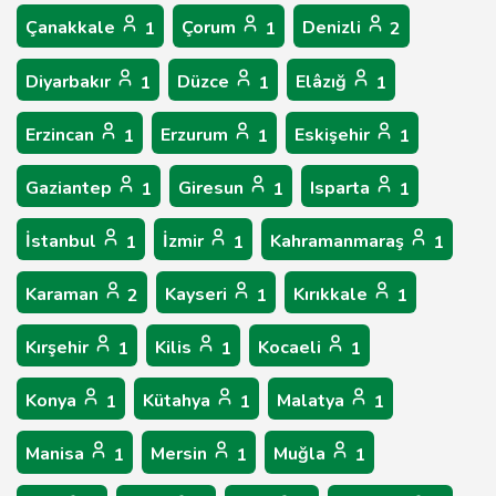
Çanakkale
Çorum
Denizli
1
1
2
Diyarbakır
Düzce
Elâzığ
1
1
1
Erzincan
Erzurum
Eskişehir
1
1
1
Gaziantep
Giresun
Isparta
1
1
1
İstanbul
İzmir
Kahramanmaraş
1
1
1
Karaman
Kayseri
Kırıkkale
2
1
1
Kırşehir
Kilis
Kocaeli
1
1
1
Konya
Kütahya
Malatya
1
1
1
Manisa
Mersin
Muğla
1
1
1