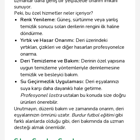
uzmanlar daha geniş bir yelpazede onarım imkanı
sunuyor.
Peki, bu özel hizmetler neler içeriyor?
Renk Yenileme:
Güneş, sürtünme veya yanlış
temizlik sonucu solan derilerin rengini ilk haline
döndürme.
Yırtık ve Hasar Onarımı:
Deri üzerindeki
yırtıkları, çizikleri ve diğer hasarları profesyonelce
onarma.
Deri Temizleme ve Bakım:
Derinin özel yapısına
uygun temizleme yöntemleriyle derinlemesine
temizlik ve besleyici bakım.
Su Geçirmezlik Uygulaması:
Deri eşyalarınızı
suya karşı daha dayanıklı hale getirme.
Profesyonel lostra
ustaları bu konuda size doğru
ürünleri önerebilir.
Unutmayın, düzenli bakım ve zamanında onarım, deri
eşyalarınızın ömrünü uzatır.
Burdur futbol eğitimi
gibi
farklı alanlarda olduğu gibi, deri bakımında da uzman
desteği almak önemlidir.