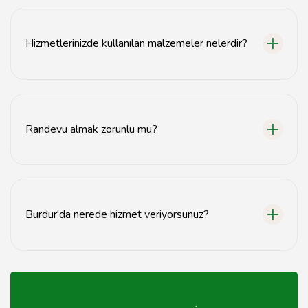
Lostra hizmetlerinin süresi, hizmetin türüne bağlı olarak
genellikle 1-3 saat arasında değişmektedir.
Hizmetlerinizde kullanılan malzemeler nelerdir?
Hizmetlerimizde kaliteli ve dayanıklı malzemeler
kullanarak ayakkabılarınızın ömrünü uzatmayı
hedefliyoruz.
Randevu almak zorunlu mu?
Evet, hizmet almak için önceden randevu almanız
önerilmektedir.
Burdur'da nerede hizmet veriyorsunuz?
Burdur lostra hizmetleri, şehir merkezinde bulunan
atölyemizde verilmektedir.