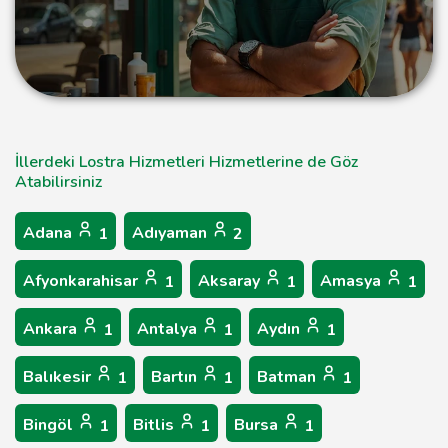
İllerdeki Lostra Hizmetleri Hizmetlerine de Göz
Atabilirsiniz
Adana
Adıyaman
1
2
Afyonkarahisar
Aksaray
Amasya
1
1
1
Ankara
Antalya
Aydın
1
1
1
Balıkesir
Bartın
Batman
1
1
1
Bingöl
Bitlis
Bursa
1
1
1