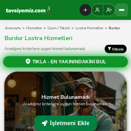
Tavsiyemiz Anasayfa
Anasayfa
>
Hizmetler
>
Giyim / Tekstil
>
Lostra Hizmetleri
>
Burdur
Burdur Lostra Hizmetleri
Aradığınız kriterlere uygun hizmet bulunamadı.
Filtrele
TIKLA -
EN YAKININDAKİNİ BUL
Hizmet Bulunamadı
Aradığınız kriterlere uygun hizmet bulunamadı.
İşletmeni Ekle