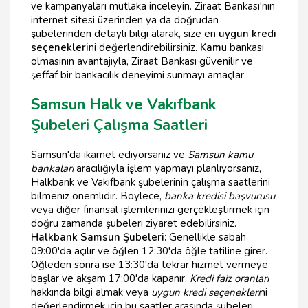
ve kampanyaları mutlaka inceleyin. Ziraat Bankası'nın
internet sitesi üzerinden ya da doğrudan
şubelerinden detaylı bilgi alarak, size en
uygun kredi
seçenekleri
ni değerlendirebilirsiniz.
Kam
u bankası
olmasının avantajıyla, Ziraat Bankası güvenilir ve
şeffaf bir bankacılık deneyimi sunmayı amaçlar.
Samsun Halk ve Vakıfbank
Şubeleri Çalışma Saatleri
Samsun'da ikamet ediyorsanız ve
Samsun kamu
bankaları
aracılığıyla işlem yapmayı planlıyorsanız,
Halkbank ve Vakıfbank şubelerinin çalışma saatlerini
bilmeniz önemlidir. Böylece,
banka kredisi başvurusu
veya diğer finansal işlemlerinizi gerçekleştirmek için
doğru zamanda şubeleri ziyaret edebilirsiniz.
Halkbank Samsun Şubeleri:
Genellikle sabah
09:00'da açılır ve öğlen 12:30'da öğle tatiline girer.
Öğleden sonra ise 13:30'da tekrar hizmet vermeye
başlar ve akşam 17:00'da kapanır.
Kredi faiz oranları
hakkında bilgi almak veya
uygun kredi seçenekleri
ni
değerlendirmek için bu saatler arasında şubeleri