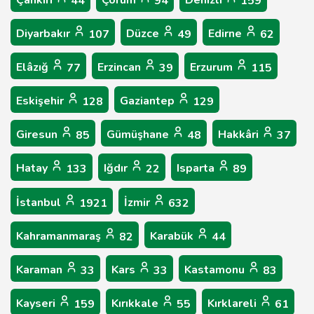
44
94
159
Diyarbakır
Düzce
Edirne
107
49
62
Elâzığ
Erzincan
Erzurum
77
39
115
Eskişehir
Gaziantep
128
129
Giresun
Gümüşhane
Hakkâri
85
48
37
Hatay
Iğdır
Isparta
133
22
89
İstanbul
İzmir
1921
632
Kahramanmaraş
Karabük
82
44
Karaman
Kars
Kastamonu
33
33
83
Kayseri
Kırıkkale
Kırklareli
159
55
61