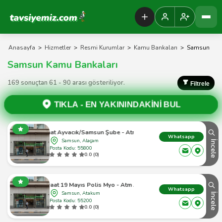
Tavsiyemiz Anasayfa
Anasayfa
>
Hizmetler
>
Resmi Kurumlar
>
Kamu Bankaları
>
Samsun
Samsun Kamu Bankaları
169 sonuçtan 61 - 90 arası gösteriliyor.
Filtrele
TIKLA -
EN YAKININDAKİNİ BUL
Ziraat Ayvacık/Samsun Şube - Atm Atm
Whatsapp
Samsun, Alaçam
İncele
Posta Kodu: 55800
0.0 (0)
Ziraat 19 Mayıs Polis Myo - Atm Atm
Whatsapp
Samsun, Atakum
İncele
Posta Kodu: 55200
0.0 (0)