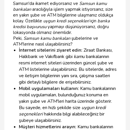
Samsun'da ikamet ediyorsanız ve
Samsun kamu
bankaları
aracılığıyla işlem yapmak istiyorsanız, size
en yakın şube ve ATM bilgilerine ulaşmanız oldukça
kolay. Özellikle
uygun kredi seçenekleri
için
banka
kredisi başvurusu
yapmayı düşünüyorsanız, doğru
lokasyonda olmanız önemlidir.
Peki,
Samsun kamu bankaları
şubelerine ve
ATM'lerine nasıl ulaşabilirsiniz?
İnternet sitelerini ziyaret edin:
Ziraat Bankası,
Halkbank ve Vakıfbank gibi
kam
u bankalarının
resmi internet siteleri üzerinden güncel şube ve
ATM listelerine ulaşabilirsiniz. Bu sitelerde, adres
ve iletişim bilgilerinin yanı sıra, çalışma saatleri
gibi detaylı bilgilere de erişebilirsiniz.
Mobil uygulamaları kullanın:
Kamu bankalarının
mobil uygulamaları, bulunduğunuz konuma en
yakın şube ve ATM'leri harita üzerinde gösterir.
Bu sayede, en hızlı şekilde size
uygun kredi
seçenekleri
hakkında bilgi alabileceğiniz bir
şubeye ulaşabilirsiniz.
Müşteri hizmetlerini arayın:
Kamu bankalarının