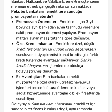
Bankası, Halkbank ve Vakıfbank, emekli müşterilerini
memnun etmek için çeşitli imkanlar sunmaktadır.
Peki, bu bankaların emeklilere sunduğu
promosyonlar nelerdir?
Promosyon Ödemeleri:
Emekli maaşını 3 yıl
boyunca aynı bankadan alma taahhüdü verenlere
nakit promosyon ödemesi yapılıyor. Promosyon
miktarı, alınan maaş tutarına göre değişiyor.
Özel Kredi İmkanları:
Emeklilere özel, düşük
kredi faiz oranları
ile
uygun kredi seçenekleri
sunuluyor. İhtiyaç kredisi, konut kredisi gibi farklı
kredi türlerinde avantajlar sağlanıyor.
Banka
kredisi başvurusu
işlemleri de oldukça
kolaylaştırılmış durumda.
Ek Avantajlar:
Bazı bankalar, emekli
müşterilerine özel olarak ücretsiz havale/EFT
işlemleri, indirimli fatura ödeme imkanları veya
sağlık hizmetlerinde avantajlar gibi ek fırsatlar da
sunabiliyor.
Dolayısıyla,
Samsun kamu bankaları
, emekliler için
sadece birer finans kuruluşu değil, aynı zamanda