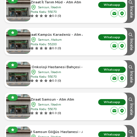
Ziraat İl Tarım Müd - Atm Atm
Whatsapp
Samsun, İlkadım
İncele
Posta Kodu: 55070
0.0 (0)
Ziraat Kampüs Karadeniz - Atm Atm
Whatsapp
Samsun, Atakum
İncele
Posta Kodu: 55200
0.0 (0)
Ziraat Onkoloji Hastanesi Bahçesi - Atm Atm
Whatsapp
Samsun, İlkadım
İncele
Posta Kodu: 55070
0.0 (0)
Ziraat Samsun - Atm Atm
Whatsapp
Samsun, İlkadım
İncele
Posta Kodu: 55070
0.0 (0)
Ziraat Samsun Göğüs Hastanesi - Atm Atm
Whatsapp
Samsun, İlkadım