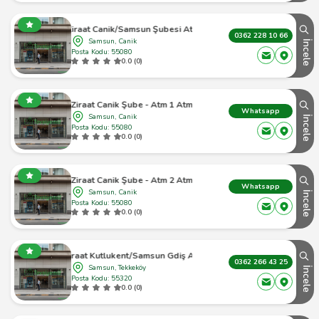
Ziraat Canik/Samsun Şubesi Atm
0362 228 10 66
Samsun, Canik
İncele
Posta Kodu: 55080
0.0 (0)
Ziraat Canik Şube - Atm 1 Atm
Whatsapp
Samsun, Canik
İncele
Posta Kodu: 55080
0.0 (0)
Ziraat Canik Şube - Atm 2 Atm
Whatsapp
Samsun, Canik
İncele
Posta Kodu: 55080
0.0 (0)
Ziraat Kutlukent/Samsun Gdiş Atm
0362 266 43 25
Samsun, Tekkeköy
İncele
Posta Kodu: 55320
0.0 (0)