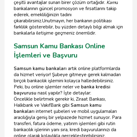
çeşitli avantajlar sunan birer çözüm ortağıdır.
Kam
u
bankalarının güncel promosyon ve fırsatlarını takip
ederek, emekliliğinizin tadını
çıkarabilirsiniz.Unutmayın, her bankanın politikası
farklılık gösterebilir, bu yüzden detaylı bilgi almak için
bankalarla iletişime geçmeniz önemlidir.
Samsun Kamu Bankası Online
İşlemleri ve Başvuru
Samsun kamu bankaları
artık online platformlarda
da hizmet veriyor! Şubeye gitmeye gerek kalmadan
birçok bankacılık işlemini kolayca halledebilirsiniz.
Peki, bu online işlemler neler ve
banka kredisi
başvurusu
nasıl yapılır? İşte detaylar:
Öncelikle belirtmek gerekir ki, Ziraat Bankası,
Halkbank ve VakıfBank gibi
Samsun kamu
bankaları
internet şubeleri ve mobil uygulamaları
aracılığıyla geniş bir yelpazede hizmet sunuyor. Para
transferi, fatura ödeme, yatırım işlemleri gibi rutin
bankacılık işlerinin yanı sıra, kredi başvurularınızı da
online olarak kolaylıkla gerçekleştirebilirsiniz.