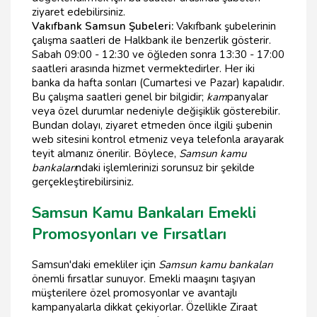
ziyaret edebilirsiniz.
Vakıfbank Samsun Şubeleri:
Vakıfbank şubelerinin
çalışma saatleri de Halkbank ile benzerlik gösterir.
Sabah 09:00 - 12:30 ve öğleden sonra 13:30 - 17:00
saatleri arasında hizmet vermektedirler. Her iki
banka da hafta sonları (Cumartesi ve Pazar) kapalıdır.
Bu çalışma saatleri genel bir bilgidir;
kam
panyalar
veya özel durumlar nedeniyle değişiklik gösterebilir.
Bundan dolayı, ziyaret etmeden önce ilgili şubenin
web sitesini kontrol etmeniz veya telefonla arayarak
teyit almanız önerilir. Böylece,
Samsun kamu
bankaları
ndaki işlemlerinizi sorunsuz bir şekilde
gerçekleştirebilirsiniz.
Samsun Kamu Bankaları Emekli
Promosyonları ve Fırsatları
Samsun'daki emekliler için
Samsun kamu bankaları
önemli fırsatlar sunuyor. Emekli maaşını taşıyan
müşterilere özel promosyonlar ve avantajlı
kampanyalarla dikkat çekiyorlar. Özellikle Ziraat