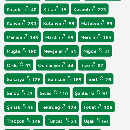
Kırşehir
Kilis
Kocaeli
40
15
223
Konya
Kütahya
Malatya
230
88
88
Manisa
Mardin
Mersin
143
59
165
Muğla
Nevşehir
Niğde
180
51
41
Ordu
Osmaniye
Rize
93
44
67
Sakarya
Samsun
Siirt
126
169
26
Sinop
Sivas
Şanlıurfa
43
110
91
Şırnak
Tekirdağ
Tokat
36
124
106
Trabzon
Tunceli
Uşak
148
31
56