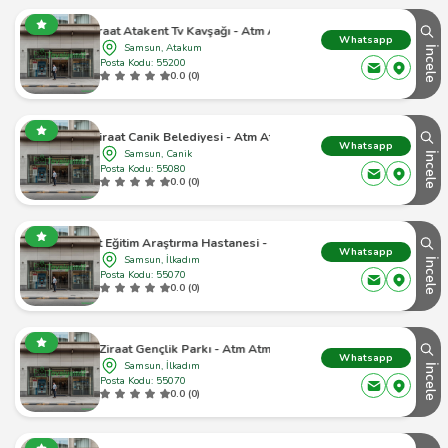
Ziraat Atakent Tv Kavşağı - Atm Atm
Whatsapp
Samsun, Atakum
İncele
Posta Kodu: 55200
0.0 (0)
Ziraat Canik Belediyesi - Atm Atm
Whatsapp
Samsun, Canik
İncele
Posta Kodu: 55080
0.0 (0)
Ziraat Eğitim Araştırma Hastanesi - Atm Atm
Whatsapp
Samsun, İlkadım
İncele
Posta Kodu: 55070
0.0 (0)
Ziraat Gençlik Parkı - Atm Atm
Whatsapp
Samsun, İlkadım
İncele
Posta Kodu: 55070
0.0 (0)