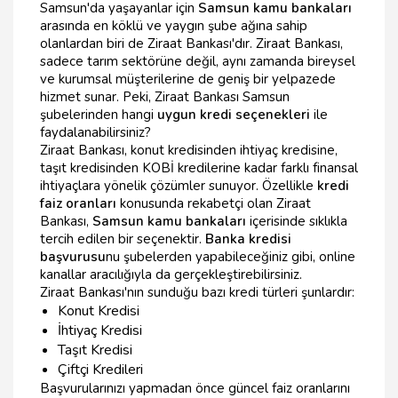
Samsun'da yaşayanlar için
Samsun kamu bankaları
arasında en köklü ve yaygın şube ağına sahip
olanlardan biri de Ziraat Bankası'dır. Ziraat Bankası,
sadece tarım sektörüne değil, aynı zamanda bireysel
ve kurumsal müşterilerine de geniş bir yelpazede
hizmet sunar. Peki, Ziraat Bankası Samsun
şubelerinden hangi
uygun kredi seçenekleri
ile
faydalanabilirsiniz?
Ziraat Bankası, konut kredisinden ihtiyaç kredisine,
taşıt kredisinden KOBİ kredilerine kadar farklı finansal
ihtiyaçlara yönelik çözümler sunuyor. Özellikle
kredi
faiz oranları
konusunda rekabetçi olan Ziraat
Bankası,
Samsun kamu bankaları
içerisinde sıklıkla
tercih edilen bir seçenektir.
Banka kredisi
başvurusu
nu şubelerden yapabileceğiniz gibi, online
kanallar aracılığıyla da gerçekleştirebilirsiniz.
Ziraat Bankası'nın sunduğu bazı kredi türleri şunlardır:
Konut Kredisi
İhtiyaç Kredisi
Taşıt Kredisi
Çiftçi Kredileri
Başvurularınızı yapmadan önce güncel faiz oranlarını