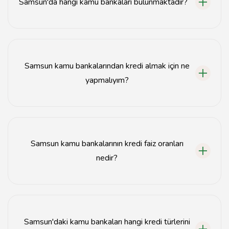
Samsun'da hangi kamu bankaları bulunmaktadır?
Samsun'da Ziraat Bankası, Halkbank ve VakıfBank gibi
kamu bankaları bulunmaktadır.
Samsun kamu bankalarından kredi almak için ne
yapmalıyım?
Kredi almak için ilgili bankanın şubesine başvurabilir
veya internet üzerinden online başvuru yapabilirsiniz.
Samsun kamu bankalarının kredi faiz oranları
nedir?
Kredi faiz oranları bankadan bankaya değişiklik
göstermektedir. Güncel oranları bankaların resmi web
sitelerinden öğrenebilirsiniz.
Samsun'daki kamu bankaları hangi kredi türlerini