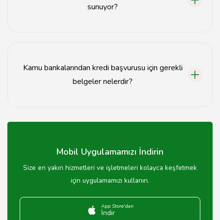
sunuyor?
Kamu bankaları konut kredisi, taşıt kredisi, ihtiyaç kredisi
gibi çeşitli kredi türleri sunmaktadır.
Kamu bankalarından kredi başvurusu için gerekli
belgeler nelerdir?
Kimlik belgesi, gelir belgesi ve ikametgah gibi belgeler
genellikle gereklidir.
Mobil Uygulamamızı İndirin
Size en yakın hizmetleri ve işletmeleri kolayca keşfetmek
için uygulamamızı kullanın.
App Store'dan
İndir