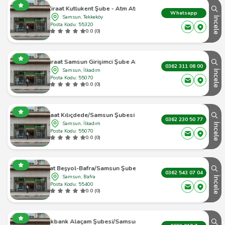
Ziraat Kutlukent Şube - Atm Atm
Whatsapp
Samsun, Tekkeköy
İncele
Posta Kodu: 55320
0.0 (0)
Ziraat Samsun Girişimci Şube Atm
0362 311 08 00
Samsun, İlkadım
İncele
Posta Kodu: 55070
0.0 (0)
Ziraat Kılıçdede/Samsun Şubesi Atm
0362 230 50 77
Samsun, İlkadım
İncele
Posta Kodu: 55070
0.0 (0)
Ziraat Beşyol-Bafra/Samsun Şubesi Atm
0362 543 07 04
Samsun, Bafra
İncele
Posta Kodu: 55400
0.0 (0)
Halkbank Alaçam Şubesi/Samsun Atm