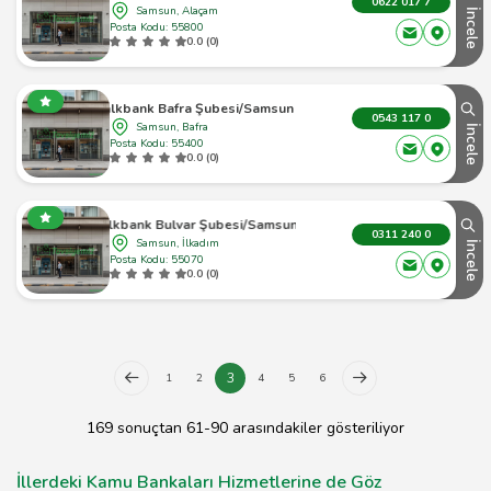
0622 017 7
Samsun, Alaçam
İncele
Posta Kodu: 55800
0.0 (0)
Halkbank Bafra Şubesi/Samsun Atm
0543 117 0
Samsun, Bafra
İncele
Posta Kodu: 55400
0.0 (0)
Halkbank Bulvar Şubesi/Samsun Atm
0311 240 0
Samsun, İlkadım
İncele
Posta Kodu: 55070
0.0 (0)
3
1
2
4
5
6
169 sonuçtan 61-90 arasındakiler gösteriliyor
İllerdeki Kamu Bankaları Hizmetlerine de Göz