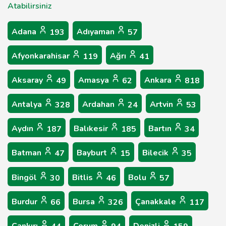
Atabilirsiniz
Adana
Adıyaman
193
57
Afyonkarahisar
Ağrı
119
41
Aksaray
Amasya
Ankara
49
62
818
Antalya
Ardahan
Artvin
328
24
53
Aydın
Balıkesir
Bartın
187
185
34
Batman
Bayburt
Bilecik
47
15
35
Bingöl
Bitlis
Bolu
30
46
57
Burdur
Bursa
Çanakkale
66
326
117
Çankırı
Çorum
Denizli