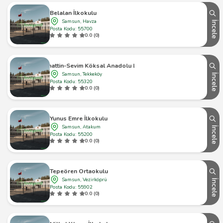
Belalan İlkokulu
Samsun, Havza
İncele
Posta Kodu: 55700
0.0 (0)
Bahattin-Sevim Köksal Anadolu Lisesi
Samsun, Tekkeköy
İncele
Posta Kodu: 55320
0.0 (0)
Yunus Emre İlkokulu
Samsun, Atakum
İncele
Posta Kodu: 55200
0.0 (0)
Tepeören Ortaokulu
Samsun, Vezirköprü
İncele
Posta Kodu: 55902
0.0 (0)