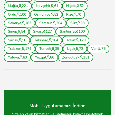
Muğla
221
Nevşehir
61
Niğde
52
Ordu
100
Osmaniye
52
Rize
70
Sakarya
183
Samsun
204
Siirt
33
Sinop
54
Sivas
127
Şanlıurfa
100
Şırnak
50
Tekirdağ
164
Tokat
129
Trabzon
174
Tunceli
35
Uşak
72
Van
75
Yalova
63
Yozgat
86
Zonguldak
151
Mobil Uygulamamızı İndirin
Size en yakın hizmetleri ve işletmeleri kolayca keşfetmek