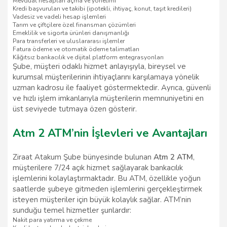
Mevduat hesapları açma ve yönetimi
Kredi başvuruları ve takibi (ipotekli, ihtiyaç, konut, taşıt kredileri)
Vadesiz ve vadeli hesap işlemleri
Tarım ve çiftçilere özel finansman çözümleri
Emeklilik ve sigorta ürünleri danışmanlığı
Para transferleri ve uluslararası işlemler
Fatura ödeme ve otomatik ödeme talimatları
Kâğıtsız bankacılık ve dijital platform entegrasyonları
Şube, müşteri odaklı hizmet anlayışıyla, bireysel ve
kurumsal müşterilerinin ihtiyaçlarını karşılamaya yönelik
uzman kadrosu ile faaliyet göstermektedir. Ayrıca, güvenli
ve hızlı işlem imkanlarıyla müşterilerin memnuniyetini en
üst seviyede tutmaya özen gösterir.
Atm 2 ATM’nin İşlevleri ve Avantajları
Ziraat Atakum Şube bünyesinde bulunan
Atm 2 ATM
,
müşterilere 7/24 açık hizmet sağlayarak bankacılık
işlemlerini kolaylaştırmaktadır. Bu ATM, özellikle yoğun
saatlerde şubeye gitmeden işlemlerini gerçekleştirmek
isteyen müşteriler için büyük kolaylık sağlar. ATM’nin
sunduğu temel hizmetler şunlardır:
Nakit para yatırma ve çekme