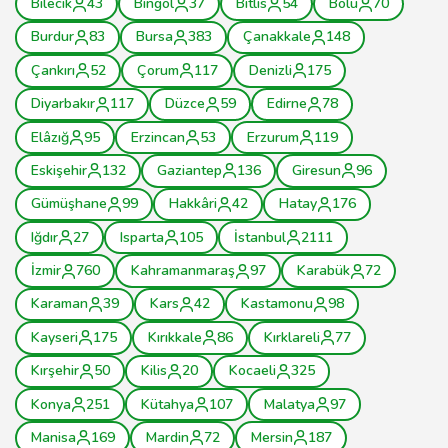
Bilecik
43
Bingöl
37
Bitlis
54
Bolu
70
Burdur
83
Bursa
383
Çanakkale
148
Çankırı
52
Çorum
117
Denizli
175
Diyarbakır
117
Düzce
59
Edirne
78
Elâzığ
95
Erzincan
53
Erzurum
119
Eskişehir
132
Gaziantep
136
Giresun
96
Gümüşhane
99
Hakkâri
42
Hatay
176
Iğdır
27
Isparta
105
İstanbul
2111
İzmir
760
Kahramanmaraş
97
Karabük
72
Karaman
39
Kars
42
Kastamonu
98
Kayseri
175
Kırıkkale
86
Kırklareli
77
Kırşehir
50
Kilis
20
Kocaeli
325
Konya
251
Kütahya
107
Malatya
97
Manisa
169
Mardin
72
Mersin
187