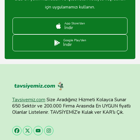
için uygulamamızı kullanın.
App Store'dan
İndir
Google Play'den
İndir
Tavsiyemiz.com
Size Aradığınız Hizmeti Kolayca Sunar
650 Sektör ve 200.000 Firma Arasında En UYGUN fiyatlı
Olanlar Listelenir. TAVSİYEMİZ’e Kulak ver KAR’lı Çık.