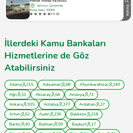
Mithat Yılmaz İlkokulu
Samsun, Çarşamba
İncele
Posta Kodu: 55500
0.0 (0)
İllerdeki Kamu Bankaları
Hizmetlerine de Göz
Atabilirsiniz
Adana
215
Adıyaman
68
Afyonkarahisar
140
Ağrı
51
Aksaray
64
Amasya
72
Ankara
935
Antalya
377
Ardahan
27
Artvin
62
Aydın
236
Balıkesir
218
Bartın
40
Batman
59
Bayburt
17