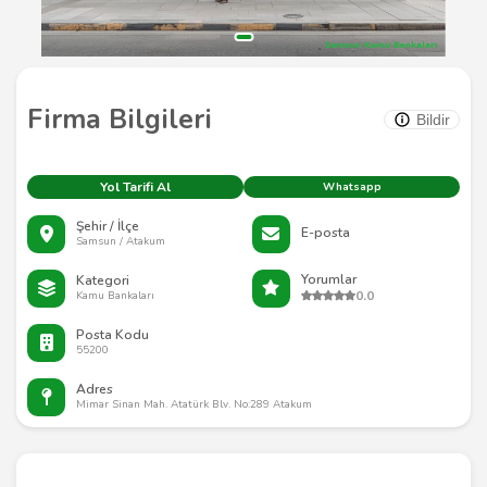
Firma Bilgileri
Bildir
Yol Tarifi Al
Whatsapp
Şehir / İlçe
E-posta
Samsun / Atakum
Yorumlar
Kategori
0.0
Kamu Bankaları
Posta Kodu
55200
Adres
Mimar Sinan Mah. Atatürk Blv. No:289 Atakum