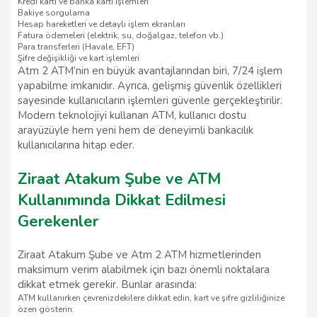
Kredi kartı ve banka kartı işlemleri
Bakiye sorgulama
Hesap hareketleri ve detaylı işlem ekranları
Fatura ödemeleri (elektrik, su, doğalgaz, telefon vb.)
Para transferleri (Havale, EFT)
Şifre değişikliği ve kart işlemleri
Atm 2 ATM’nin en büyük avantajlarından biri, 7/24 işlem
yapabilme imkanıdır. Ayrıca, gelişmiş güvenlik özellikleri
sayesinde kullanıcıların işlemleri güvenle gerçekleştirilir.
Modern teknolojiyi kullanan ATM, kullanıcı dostu
arayüzüyle hem yeni hem de deneyimli bankacılık
kullanıcılarına hitap eder.
Ziraat Atakum Şube ve ATM
Kullanımında Dikkat Edilmesi
Gerekenler
Ziraat Atakum Şube ve Atm 2 ATM hizmetlerinden
maksimum verim alabilmek için bazı önemli noktalara
dikkat etmek gerekir. Bunlar arasında:
ATM kullanırken çevrenizdekilere dikkat edin, kart ve şifre gizliliğinize
özen gösterin.