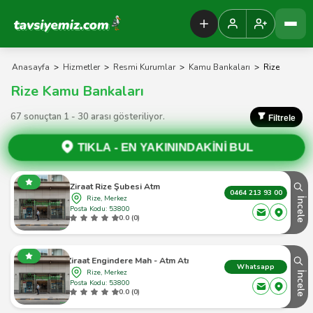
Tavsiyemiz Anasayfa
Anasayfa
>
Hizmetler
>
Resmi Kurumlar
>
Kamu Bankaları
>
Rize
Rize Kamu Bankaları
67 sonuçtan 1 - 30 arası gösteriliyor.
Filtrele
TIKLA -
EN YAKININDAKİNİ BUL
Ziraat Rize Şubesi Atm
0464 213 93 00
Rize, Merkez
İncele
Posta Kodu: 53800
0.0 (0)
Ziraat Engindere Mah - Atm Atm
Whatsapp
Rize, Merkez
İncele
Posta Kodu: 53800
0.0 (0)