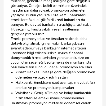
miktarları, genellikle maaş aralığına göre değişiklik
gösteriyor. Örneğin, belirli bir miktarın üzerindeki
maaşlar için daha yüksek promosyon ödemeleri
yapılıyor. Bunun yanı sıra,
Rize kamu bankaları
,
emeklilere özel düşük faizli
kredi imkanları
da
sunuyor. Bu
devlet bankaları
aracılığıyla, acil nakit
ihtiyaçlarınızı karşılayabilir veya hayallerinizi
gerçekleştirebilirsiniz.
Emekli promosyonları ve fırsatları hakkında daha
detaylı bilgi almak için, en yakın banka şubesini
ziyaret edebilir veya bankaların internet siteleri
üzerinden bilgi edinebilirsiniz. Ayrıca,
finansal
danışmanlık
hizmetlerinden yararlanarak, size en
uygun olan seçeneği belirlemeniz de mümkün. İşte
bazı bankaların sunduğu genel promosyon aralıkları:
Ziraat Bankası:
Maaşa göre değişen promosyon
ödemeleri ve özel kredi fırsatları.
Halkbank:
Emeklilere özel avantajlı mevduat faiz
oranları ve promosyon kampanyaları.
Vakıfbank:
Geniş ATM ağı ve kolay
bankacılık
hizmetleri
ile emekli maaşı promosyonları.
Unutmayın, promosyon miktarları dönemsel olarak