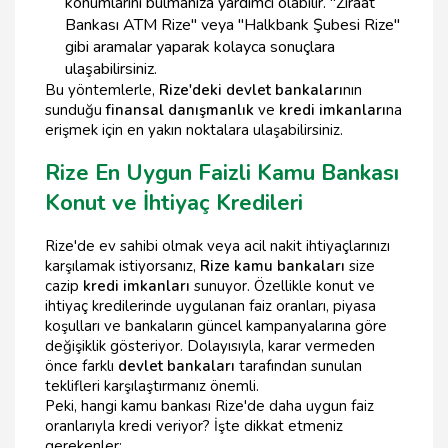
konumlarını bulmanıza yardımcı olabilir. "Ziraat
Bankası ATM Rize" veya "Halkbank Şubesi Rize"
gibi aramalar yaparak kolayca sonuçlara
ulaşabilirsiniz.
Bu yöntemlerle,
Rize'deki devlet bankaları
nın
sunduğu
finansal danışmanlık
ve
kredi imkanları
na
erişmek için en yakın noktalara ulaşabilirsiniz.
Rize En Uygun Faizli Kamu Bankası
Konut ve İhtiyaç Kredileri
Rize'de ev sahibi olmak veya acil nakit ihtiyaçlarınızı
karşılamak istiyorsanız,
Rize kamu bankaları
size
cazip
kredi imkanları
sunuyor. Özellikle konut ve
ihtiyaç kredilerinde uygulanan faiz oranları, piyasa
koşulları ve bankaların güncel kampanyalarına göre
değişiklik gösteriyor. Dolayısıyla, karar vermeden
önce farklı
devlet bankaları
tarafından sunulan
teklifleri karşılaştırmanız önemli.
Peki, hangi kamu bankası Rize'de daha uygun faiz
oranlarıyla kredi veriyor? İşte dikkat etmeniz
gerekenler: