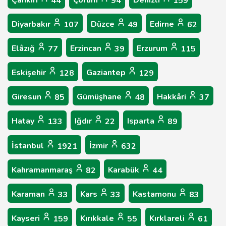
44
94
159
Diyarbakır
Düzce
Edirne
107
49
62
Elâzığ
Erzincan
Erzurum
77
39
115
Eskişehir
Gaziantep
128
129
Giresun
Gümüşhane
Hakkâri
85
48
37
Hatay
Iğdır
Isparta
133
22
89
İstanbul
İzmir
1921
632
Kahramanmaraş
Karabük
82
44
Karaman
Kars
Kastamonu
33
33
83
Kayseri
Kırıkkale
Kırklareli
159
55
61