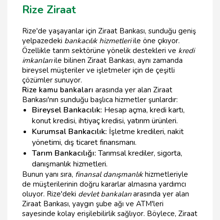
Rize Ziraat
Rize'de yaşayanlar için Ziraat Bankası, sunduğu geniş
yelpazedeki
bankacılık hizmetleri
ile öne çıkıyor.
Özellikle tarım sektörüne yönelik destekleri ve
kredi
imkanları
ile bilinen Ziraat Bankası, aynı zamanda
bireysel müşteriler ve işletmeler için de çeşitli
çözümler sunuyor.
Rize kamu bankaları
arasında yer alan Ziraat
Bankası'nın sunduğu başlıca hizmetler şunlardır:
Bireysel Bankacılık:
Hesap açma, kredi kartı,
konut kredisi, ihtiyaç kredisi, yatırım ürünleri.
Kurumsal Bankacılık:
İşletme kredileri, nakit
yönetimi, dış ticaret finansmanı.
Tarım Bankacılığı:
Tarımsal krediler, sigorta,
danışmanlık hizmetleri.
Bunun yanı sıra,
finansal danışmanlık
hizmetleriyle
de müşterilerinin doğru kararlar almasına yardımcı
oluyor. Rize'deki
devlet bankaları
arasında yer alan
Ziraat Bankası, yaygın şube ağı ve ATM'leri
sayesinde kolay erişilebilirlik sağlıyor. Böylece, Ziraat