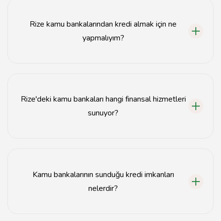
devlet bankaları hizmet vermektedir.
Rize kamu bankalarından kredi almak için ne
yapmalıyım?
Kredi almak için ilgili bankanın şubesine başvurabilir
veya online başvuru yapabilirsiniz.
Rize'deki kamu bankaları hangi finansal hizmetleri
sunuyor?
Kamu bankaları, kredi, tasarruf hesapları, yatırım
danışmanlığı ve sigorta hizmetleri sunmaktadır.
Kamu bankalarının sunduğu kredi imkanları
nelerdir?
Kamu bankaları konut kredisi, taşıt kredisi ve ihtiyaç