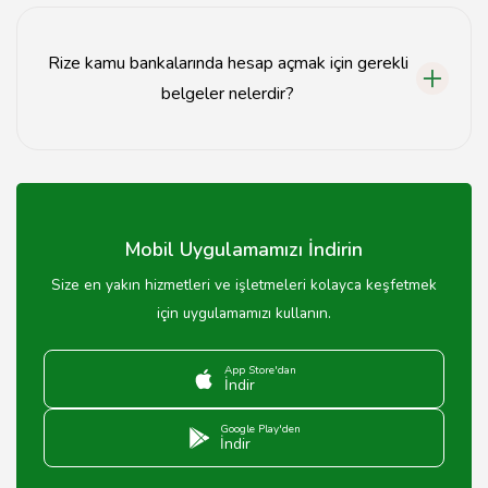
kredisi gibi çeşitli kredi seçenekleri sunmaktadır.
Rize kamu bankalarında hesap açmak için gerekli
belgeler nelerdir?
Hesap açmak için kimlik belgesi, ikametgah ve gelir
belgesi gibi belgeler gereklidir.
Mobil Uygulamamızı İndirin
Size en yakın hizmetleri ve işletmeleri kolayca keşfetmek
için uygulamamızı kullanın.
App Store'dan
İndir
Google Play'den
İndir