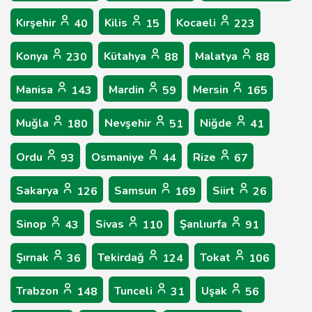
Kırşehir
Kilis
Kocaeli
40
15
223
Konya
Kütahya
Malatya
230
88
88
Manisa
Mardin
Mersin
143
59
165
Muğla
Nevşehir
Niğde
180
51
41
Ordu
Osmaniye
Rize
93
44
67
Sakarya
Samsun
Siirt
126
169
26
Sinop
Sivas
Şanlıurfa
43
110
91
Şırnak
Tekirdağ
Tokat
36
124
106
Trabzon
Tunceli
Uşak
148
31
56