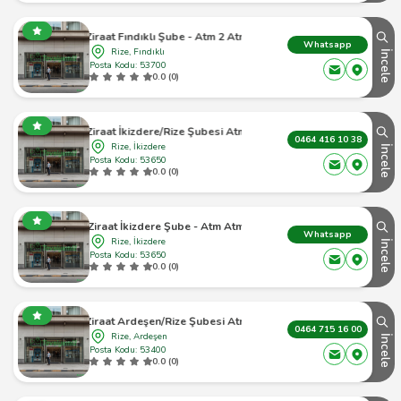
Ziraat Fındıklı Şube - Atm 2 Atm
Whatsapp
Rize, Fındıklı
İncele
Posta Kodu: 53700
0.0 (0)
Ziraat İkizdere/Rize Şubesi Atm
0464 416 10 38
Rize, İkizdere
İncele
Posta Kodu: 53650
0.0 (0)
Ziraat İkizdere Şube - Atm Atm
Whatsapp
Rize, İkizdere
İncele
Posta Kodu: 53650
0.0 (0)
Ziraat Ardeşen/Rize Şubesi Atm
0464 715 16 00
Rize, Ardeşen
İncele
Posta Kodu: 53400
0.0 (0)