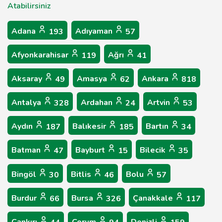
Atabilirsiniz
Adana
Adıyaman
193
57
Afyonkarahisar
Ağrı
119
41
Aksaray
Amasya
Ankara
49
62
818
Antalya
Ardahan
Artvin
328
24
53
Aydın
Balıkesir
Bartın
187
185
34
Batman
Bayburt
Bilecik
47
15
35
Bingöl
Bitlis
Bolu
30
46
57
Burdur
Bursa
Çanakkale
66
326
117
Çankırı
Çorum
Denizli