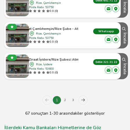
0464 651 71 12
Rize, Çamlıhemşin
İncele
Posta Kodu: 53750
0.0 (0)
Ziraat Çamlıhemşin/Rize Şube - Atm Atm
Whatsapp
Rize, Çamlıhemşin
İncele
Posta Kodu: 53750
0.0 (0)
Ziraat İyidere/Rize Şubesi Atm
0464 321 31 22
Rize, İyidere
İncele
Posta Kodu: 53600
0.0 (0)
1
2
3
67 sonuçtan 1-30 arasındakiler gösteriliyor
İllerdeki Kamu Bankaları Hizmetlerine de Göz