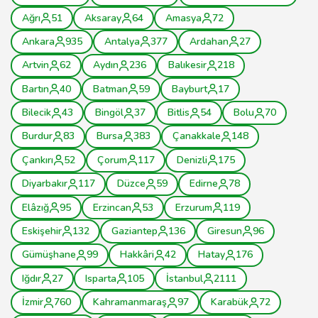
Ağrı
51
Aksaray
64
Amasya
72
Ankara
935
Antalya
377
Ardahan
27
Artvin
62
Aydın
236
Balıkesir
218
Bartın
40
Batman
59
Bayburt
17
Bilecik
43
Bingöl
37
Bitlis
54
Bolu
70
Burdur
83
Bursa
383
Çanakkale
148
Çankırı
52
Çorum
117
Denizli
175
Diyarbakır
117
Düzce
59
Edirne
78
Elâzığ
95
Erzincan
53
Erzurum
119
Eskişehir
132
Gaziantep
136
Giresun
96
Gümüşhane
99
Hakkâri
42
Hatay
176
Iğdır
27
Isparta
105
İstanbul
2111
İzmir
760
Kahramanmaraş
97
Karabük
72