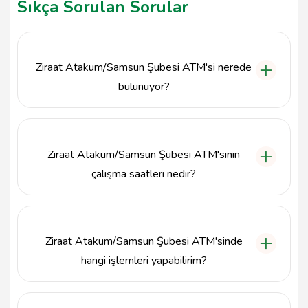
Sıkça Sorulan Sorular
Ziraat Atakum/Samsun Şubesi ATM'si nerede
bulunuyor?
Ziraat Atakum/Samsun Şubesi ATM'si, Mimarsinan
Mah. Atatürk Blv. No: 289, 55080 Atakum, Samsun
adresinde yer almaktadır.
Ziraat Atakum/Samsun Şubesi ATM'sinin
çalışma saatleri nedir?
Ziraat Atakum/Samsun Şubesi ATM'si 7/24 hizmet
vermektedir, böylece istediğiniz zaman finansal
işlemlerinizi gerçekleştirebilirsiniz.
Ziraat Atakum/Samsun Şubesi ATM'sinde
hangi işlemleri yapabilirim?
Ziraat Atakum/Samsun Şubesi ATM'sinde para
çekme, para yatırma, hesap bakiye sorgulama ve