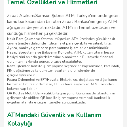
Temel Özellikleri ve Hizmetleri
Ziraat Atakum/Samsun Şubesi ATM, Türkiye'nin önde gelen
kamu bankalarından biri olan Ziraat Bankası’nın geniş ATM
ağı içerisinde yer almaktadır. ATM'nin temel özellikleri ve
sunduğu hizmetler şu şekildedir:
Nakit Para Çekme ve Yatırma:
Müşteriler, ATM üzerinden günlük nakit
çekme limitleri dahilinde hızlıca nakit para çekebilir ve yatırabilirler.
Ayrıca, bankaya gitmeden para yatırma işlemleri de mümkündür.
Hesap Sorgulama ve Bakiyenin Kontrolü:
ATM, kullanıcıların hesap
bakiyelerini anında görebilmesine olanak tanır. Bu sayede, finansal
durumları hakkında güncel bilgiye ulaşabilirler.
Karta İşlemler:
Kart ile işlem yapma seçenekleri kapsamında, kart iptali,
PIN değiştirme ve kart limitleri ayarlama gibi işlemler de
gerçekleştirilebilir.
Fatura Ödemeleri ve EFT/Havale:
Elektrik, su, doğalgaz ve diğer kamu
hizmetleri faturası ödemeleri, EFT ve havale işlemleri ATM üzerinden
kolayca yapılabilir.
QR Kod ve Mobil Bankacılık Entegrasyonu:
Günümüzde teknolojinin
gelişmesiyle birlikte, QR kod ile işlem yapma ve mobil bankacılık
uygulamalarıyla entegre hizmetler sunulmaktadır.
ATMandaki Güvenlik ve Kullanım
Kolaylığı