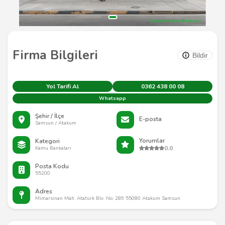
Firma Bilgileri
Bildir
Yol Tarifi Al
0362 438 00 08
Whatsapp
Şehir / İlçe
E-posta
Samsun / Atakum
Yorumlar
Kategori
0.0
Kamu Bankaları
Posta Kodu
55200
Adres
Mimarsinan Mah. Atatürk Blv. No: 289 55080 Atakum Samsun