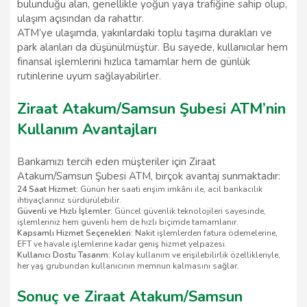
bulunduğu alan, genellikle yoğun yaya trafiğine sahip olup,
ulaşım açısından da rahattır.
ATM’ye ulaşımda, yakınlardaki toplu taşıma durakları ve
park alanları da düşünülmüştür. Bu sayede, kullanıcılar hem
finansal işlemlerini hızlıca tamamlar hem de günlük
rutinlerine uyum sağlayabilirler.
Ziraat Atakum/Samsun Şubesi ATM’nin
Kullanım Avantajları
Bankamızı tercih eden müşteriler için Ziraat
Atakum/Samsun Şubesi ATM, birçok avantaj sunmaktadır:
24 Saat Hizmet:
Günün her saati erişim imkânı ile, acil bankacılık
ihtiyaçlarınız sürdürülebilir.
Güvenli ve Hızlı İşlemler:
Güncel güvenlik teknolojileri sayesinde,
işlemleriniz hem güvenli hem de hızlı biçimde tamamlanır.
Kapsamlı Hizmet Seçenekleri:
Nakit işlemlerden fatura ödemelerine,
EFT ve havale işlemlerine kadar geniş hizmet yelpazesi.
Kullanıcı Dostu Tasarım:
Kolay kullanım ve erişilebilirlik özellikleriyle,
her yaş grubundan kullanıcının memnun kalmasını sağlar.
Sonuç ve Ziraat Atakum/Samsun