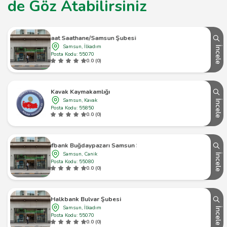
de Göz Atabilirsiniz
Ziraat Saathane/Samsun Şubesi Atm
Samsun, İlkadım
İncele
Posta Kodu: 55070
0.0 (0)
Kavak Kaymakamlığı
Samsun, Kavak
İncele
Posta Kodu: 55850
0.0 (0)
Vakıfbank Buğdaypazarı Samsun Şubesi
Samsun, Canik
İncele
Posta Kodu: 55080
0.0 (0)
Halkbank Bulvar Şubesi
Samsun, İlkadım
İncele
Posta Kodu: 55070
0.0 (0)