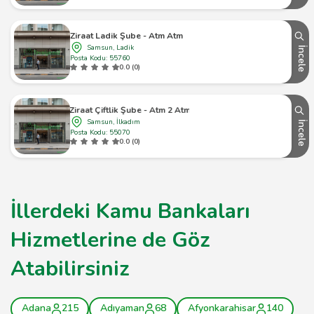
Ziraat Ladik Şube - Atm Atm
Samsun, Ladik
İncele
Posta Kodu: 55760
0.0 (0)
Ziraat Çiftlik Şube - Atm 2 Atm
Samsun, İlkadım
İncele
Posta Kodu: 55070
0.0 (0)
İllerdeki Kamu Bankaları
Hizmetlerine de Göz
Atabilirsiniz
Adana
215
Adıyaman
68
Afyonkarahisar
140