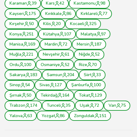
Karaman
39
Kars
42
Kastamonu
98
Kayseri
175
Kırıkkale
86
Kırklareli
77
Kırşehir
50
Kilis
20
Kocaeli
325
Konya
251
Kütahya
107
Malatya
97
Manisa
169
Mardin
72
Mersin
187
Muğla
221
Nevşehir
61
Niğde
52
Ordu
100
Osmaniye
52
Rize
70
Sakarya
183
Samsun
204
Siirt
33
Sinop
54
Sivas
127
Şanlıurfa
100
Şırnak
50
Tekirdağ
164
Tokat
129
Trabzon
174
Tunceli
35
Uşak
72
Van
75
Yalova
63
Yozgat
86
Zonguldak
151