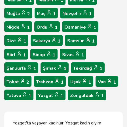
Manisa
Mardin
Mersin
1
1
1
Muğla
Muş
Nevşehir
2
1
1
Niğde
Ordu
Osmaniye
1
1
1
Rize
Sakarya
Samsun
1
1
1
Siirt
Sinop
Sivas
1
1
1
Şanlıurfa
Şırnak
Tekirdağ
1
1
1
Tokat
Trabzon
Uşak
Van
2
1
1
1
Yalova
Yozgat
Zonguldak
1
1
1
Yozgat'ta yaşayan kadınlar, Yozgat kadın giyim