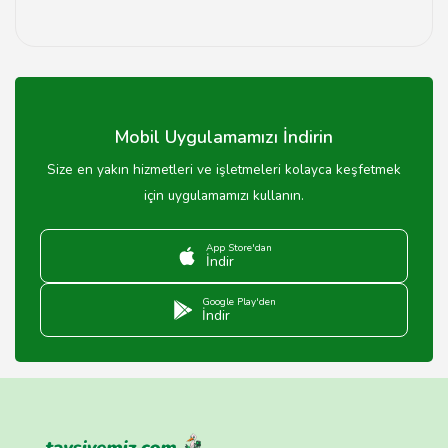
Yozgat'taki kadın giyim mağazaları genellikle 09:00-
19:00 saatleri arasında açıktır.
Mobil Uygulamamızı İndirin
Size en yakın hizmetleri ve işletmeleri kolayca keşfetmek
için uygulamamızı kullanın.
App Store'dan
İndir
Google Play'den
İndir