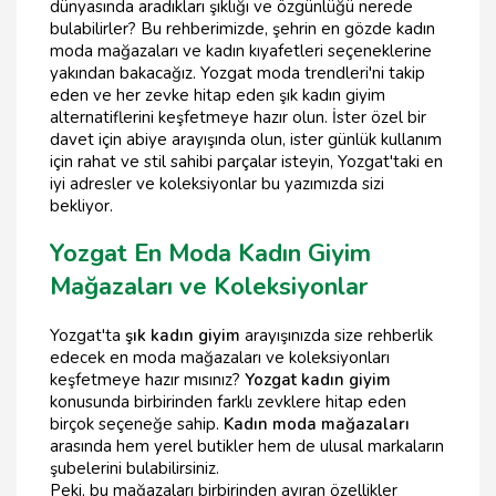
dünyasında aradıkları şıklığı ve özgünlüğü nerede
bulabilirler? Bu rehberimizde, şehrin en gözde kadın
moda mağazaları ve kadın kıyafetleri seçeneklerine
yakından bakacağız. Yozgat moda trendleri'ni takip
eden ve her zevke hitap eden şık kadın giyim
alternatiflerini keşfetmeye hazır olun. İster özel bir
davet için abiye arayışında olun, ister günlük kullanım
için rahat ve stil sahibi parçalar isteyin, Yozgat'taki en
iyi adresler ve koleksiyonlar bu yazımızda sizi
bekliyor.
Yozgat En Moda Kadın Giyim
Mağazaları ve Koleksiyonlar
Yozgat'ta
şık kadın giyim
arayışınızda size rehberlik
edecek en moda mağazaları ve koleksiyonları
keşfetmeye hazır mısınız?
Yozgat kadın giyim
konusunda birbirinden farklı zevklere hitap eden
birçok seçeneğe sahip.
Kadın moda mağazaları
arasında hem yerel butikler hem de ulusal markaların
şubelerini bulabilirsiniz.
Peki, bu mağazaları birbirinden ayıran özellikler