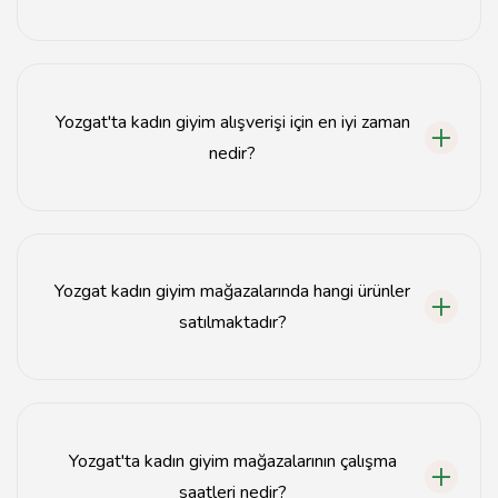
Yozgat'taki kadın giyim mağazalarında yerli ve
uluslararası birçok marka bulunmaktadır.
Yozgat'ta kadın giyim alışverişi için en iyi zaman
nedir?
Yozgat'ta kadın giyim alışverişi için en iyi zaman, sezon
sonu indirimlerinin yapıldığı dönemlerdir.
Yozgat kadın giyim mağazalarında hangi ürünler
satılmaktadır?
Yozgat kadın giyim mağazalarında elbise, bluz, etek,
pantolon ve aksesuar gibi çeşitli ürünler satılmaktadır.
Yozgat'ta kadın giyim mağazalarının çalışma
saatleri nedir?