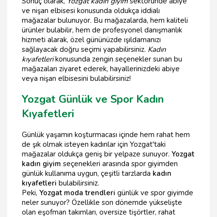
Sonuç olarak,
Yozgat kadın giyim
sektöründe abiye
ve nişan elbisesi konusunda oldukça iddialı
mağazalar bulunuyor. Bu mağazalarda, hem kaliteli
ürünler bulabilir, hem de profesyonel danışmanlık
hizmeti alarak, özel gününüzde ışıldamanızı
sağlayacak doğru seçimi yapabilirsiniz.
Kadın
kıyafetleri
konusunda zengin seçenekler sunan bu
mağazaları ziyaret ederek, hayallerinizdeki abiye
veya nişan elbisesini bulabilirsiniz!
Yozgat Günlük ve Spor Kadın
Kıyafetleri
Günlük yaşamın koşturmacası içinde hem rahat hem
de şık olmak isteyen kadınlar için Yozgat'taki
mağazalar oldukça geniş bir yelpaze sunuyor.
Yozgat
kadın giyim
seçenekleri arasında spor giyimden
günlük kullanıma uygun, çeşitli tarzlarda
kadın
kıyafetleri
bulabilirsiniz.
Peki,
Yozgat moda trendleri
günlük ve spor giyimde
neler sunuyor? Özellikle son dönemde yükselişte
olan eşofman takımları, oversize tişörtler, rahat