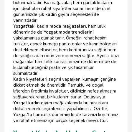
bulunmaktadır. Bu mağazalar, hem günlük kullanım
için ideal olan rahat kıyafetler sunar, hem de özel
günlerinizde
şık kadın giyim
seçenekleri ile
yanınızdadır.
Yozgat'taki kadın moda mağazaları
, hamilelik
döneminde de
Yozgat moda trendlerini
yakalamanıza olanak tanır. Örneğin, rahat kesim
tunikler, esnek kumaşlı pantolonlar ve karın bölgesini
destekleyen elbiseler, hem konforunuzu sağlar hem
de şıklığınızdan ödün vermemenizi sağlar. Ayrıca, bazı
mağazalar hamilelik sonrası emzirme döneminde de
kullanabileceğiniz pratik ve şık tasarımlar
sunmaktadır.
Kadın kıyafetleri
seçimi yaparken, kumaşın içeriğine
dikkat etmek de önemlidir. Pamuklu ve doğal
liflerden üretilmiş kıyafetler, cildinizin nefes almasını
sağlayarak rahat bir kullanım sunar. Dolayısıyla
Yozgat kadın giyim
mağazalarında bu hususlara
dikkat ederek seçimlerinizi yapabilirsiniz. Özetle,
Yozgat'ta hamilelik döneminde de tarzınızı korumanız
ve rahat etmeniz için birçok seçenek mevcuttur.