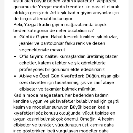
kısıtlı olan büyük beden
kadın kıyafetleri
yelpazesi,
günümüzde
Yozgat moda trendleri
ile paralel olarak
oldukça genişledi. Artık
şık kadın giyim
arayanlar için
de birçok alternatif bulunuyor.
Peki,
Yozgat kadın giyim
mağazalarında büyük
beden kategorisinde neler bulabilirsiniz?
Günlük Giyim:
Rahat kesimli tunikler, şık bluzlar,
jeanler ve pantolonlar farklı renk ve desen
seçenekleriyle mevcut.
Ofis Giyim:
Kaliteli kumaşlardan üretilmiş blazer
ceketler, kalem etekler ve şık gömleklerle
profesyonel bir görünüm elde edebilirsiniz.
Abiye ve Özel Gün Kıyafetleri:
Düğün, nişan gibi
özel davetler için tasarlanmış, şık ve zarif abiye
elbiseler ve takımlar bulmak mümkün.
Kadın moda mağazaları
, her bedenden kadının
kendine uygun ve şık kıyafetler bulabilmesi için çeşitli
kesim ve modeller sunuyor. Büyük beden
kadın
kıyafetleri
söz konusu olduğunda, vücut tipinize en
uygun kesimi bulmak çok önemli. Örneğin, A kesim
elbiseler ve tunikler, vücudunuzun üst kısmını daha
ince gösterirken, beli vurgulayan modeller daha