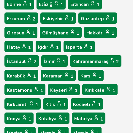
Edirne
Elâzığ
Erzincan
1
1
1
Erzurum
Eskişehir
Gaziantep
2
1
1
Giresun
Gümüşhane
Hakkâri
1
1
1
Hatay
Iğdır
Isparta
1
1
1
İstanbul
İzmir
Kahramanmaraş
7
1
2
Karabük
Karaman
Kars
1
1
1
Kastamonu
Kayseri
Kırıkkale
1
1
1
Kırklareli
Kilis
Kocaeli
1
1
1
Konya
Kütahya
Malatya
1
1
1