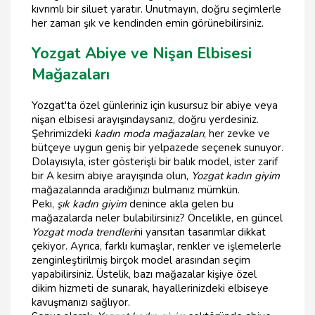
kıvrımlı bir siluet yaratır. Unutmayın, doğru seçimlerle
her zaman şık ve kendinden emin görünebilirsiniz.
Yozgat Abiye ve Nişan Elbisesi
Mağazaları
Yozgat'ta özel günleriniz için kusursuz bir abiye veya
nişan elbisesi arayışındaysanız, doğru yerdesiniz.
Şehrimizdeki
kadın moda mağazaları
, her zevke ve
bütçeye uygun geniş bir yelpazede seçenek sunuyor.
Dolayısıyla, ister gösterişli bir balık model, ister zarif
bir A kesim abiye arayışında olun,
Yozgat kadın giyim
mağazalarında aradığınızı bulmanız mümkün.
Peki,
şık kadın giyim
denince akla gelen bu
mağazalarda neler bulabilirsiniz? Öncelikle, en güncel
Yozgat moda trendleri
ni yansıtan tasarımlar dikkat
çekiyor. Ayrıca, farklı kumaşlar, renkler ve işlemelerle
zenginleştirilmiş birçok model arasından seçim
yapabilirsiniz. Üstelik, bazı mağazalar kişiye özel
dikim hizmeti de sunarak, hayallerinizdeki elbiseye
kavuşmanızı sağlıyor.