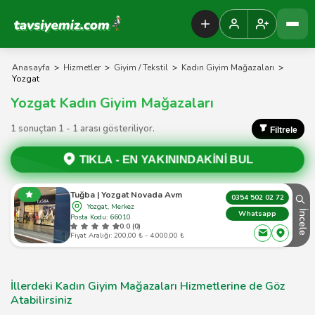
Tavsiyemiz Anasayfa
Anasayfa
>
Hizmetler
>
Giyim / Tekstil
>
Kadın Giyim Mağazaları
>
Yozgat
Yozgat Kadın Giyim Mağazaları
1 sonuçtan 1 - 1 arası gösteriliyor.
Filtrele
TIKLA -
EN YAKININDAKİNİ BUL
Tuğba | Yozgat Novada Avm
0354 502 02 72
Yozgat, Merkez
İncele
Whatsapp
Posta Kodu: 66010
0.0 (0)
Fiyat Aralığı: 200,00 ₺ - 4.000,00 ₺
İllerdeki Kadın Giyim Mağazaları Hizmetlerine de Göz
Atabilirsiniz