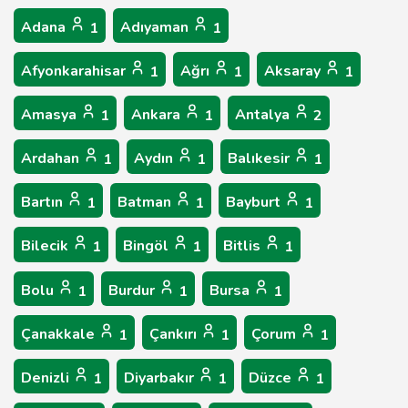
Adana
Adıyaman
1
1
Afyonkarahisar
Ağrı
Aksaray
1
1
1
Amasya
Ankara
Antalya
1
1
2
Ardahan
Aydın
Balıkesir
1
1
1
Bartın
Batman
Bayburt
1
1
1
Bilecik
Bingöl
Bitlis
1
1
1
Bolu
Burdur
Bursa
1
1
1
Çanakkale
Çankırı
Çorum
1
1
1
Denizli
Diyarbakır
Düzce
1
1
1