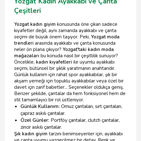
Yozgat Kadın Ayakkabı ve Çanta
Çeşitleri
Yozgat kadın giyim
konusunda öne çıkan sadece
kıyafetler değil, aynı zamanda ayakkabı ve çanta
seçimi de büyük önem taşıyor. Peki,
Yozgat moda
trendleri
arasında ayakkabı ve çanta konusunda
neler ön plana çıkıyor?
Yozgat'taki kadın moda
mağazaları
bu konuda nasıl bir çeşitlilik sunuyor?
Öncelikle,
kadın kıyafetleri
ile uyumlu ayakkabı
seçimi, bütünsel bir şıklık yaratmanın anahtarıdır.
Günlük kullanım için rahat spor ayakkabılar, şık bir
akşam yemeği için topuklu ayakkabılar veya özel bir
davet için zarif babetler... Seçenekler oldukça geniş.
Benzer şekilde, çantalar da hem fonksiyonel hem de
stil tamamlayıcı bir rol üstleniyor.
Günlük Kullanım:
Omuz çantaları, sırt çantaları,
çapraz askılı çantalar.
Özel Günler:
Portföy çantalar, clutch çantalar,
zincir askılı çantalar.
Şık kadın giyim
tarzını benimseyenler için, ayakkabı
ve çanta uyumu vazgeçilmez bir detay. Renk ve