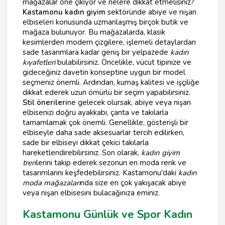
mağazalar öne çıkıyor ve nelere dikkat etmelisiniz?
Kastamonu kadın giyim
sektöründe abiye ve nişan
elbiseleri konusunda uzmanlaşmış birçok butik ve
mağaza bulunuyor. Bu mağazalarda, klasik
kesimlerden modern çizgilere, işlemeli detaylardan
sade tasarımlara kadar geniş bir yelpazede
kadın
kıyafetleri
bulabilirsiniz. Öncelikle, vücut tipinize ve
gideceğiniz davetin konseptine uygun bir model
seçmeniz önemli. Ardından, kumaş kalitesi ve işçiliğe
dikkat ederek uzun ömürlü bir seçim yapabilirsiniz.
Stil önerileri
ne gelecek olursak, abiye veya nişan
elbisenizi doğru ayakkabı, çanta ve takılarla
tamamlamak çok önemli. Genellikle, gösterişli bir
elbiseyle daha sade aksesuarlar tercih edilirken,
sade bir elbiseyi dikkat çekici takılarla
hareketlendirebilirsiniz. Son olarak,
kadın giyim
tren
lerini takip ederek sezonun en moda renk ve
tasarımlarını keşfedebilirsiniz. Kastamonu'daki
kadın
moda mağazaları
nda size en çok yakışacak abiye
veya nişan elbisesini bulacağınıza eminiz.
Kastamonu Günlük ve Spor Kadın