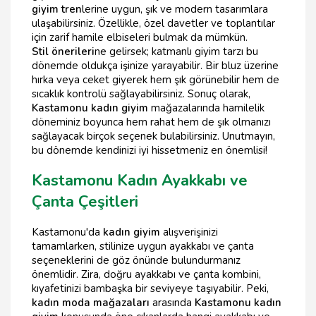
giyim tren
lerine uygun, şık ve modern tasarımlara
ulaşabilirsiniz. Özellikle, özel davetler ve toplantılar
için zarif hamile elbiseleri bulmak da mümkün.
Stil önerileri
ne gelirsek; katmanlı giyim tarzı bu
dönemde oldukça işinize yarayabilir. Bir bluz üzerine
hırka veya ceket giyerek hem şık görünebilir hem de
sıcaklık kontrolü sağlayabilirsiniz. Sonuç olarak,
Kastamonu kadın giyim
mağazalarında hamilelik
döneminiz boyunca hem rahat hem de şık olmanızı
sağlayacak birçok seçenek bulabilirsiniz. Unutmayın,
bu dönemde kendinizi iyi hissetmeniz en önemlisi!
Kastamonu Kadın Ayakkabı ve
Çanta Çeşitleri
Kastamonu'da
kadın giyim
alışverişinizi
tamamlarken, stilinize uygun ayakkabı ve çanta
seçeneklerini de göz önünde bulundurmanız
önemlidir. Zira, doğru ayakkabı ve çanta kombini,
kıyafetinizi bambaşka bir seviyeye taşıyabilir. Peki,
kadın moda mağazaları
arasında
Kastamonu kadın