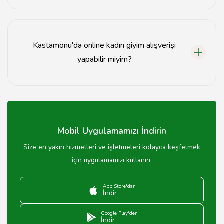
Kastamonu kadın giyim mağazalarında elbiseler, bluzlar
ve dış giyim ürünleri daha çok tercih edilmektedir.
Kastamonu'da online kadın giyim alışverişi
yapabilir miyim?
Evet, Kastamonu'da birçok kadın giyim mağazası online
alışveriş imkanı sunmaktadır.
Mobil Uygulamamızı İndirin
Size en yakın hizmetleri ve işletmeleri kolayca keşfetmek
için uygulamamızı kullanın.
App Store'dan
İndir
Google Play'den
İndir