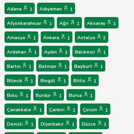
Adana
Adıyaman
1
1
Afyonkarahisar
Ağrı
Aksaray
1
1
1
Amasya
Ankara
Antalya
1
1
2
Ardahan
Aydın
Balıkesir
1
1
1
Bartın
Batman
Bayburt
1
1
1
Bilecik
Bingöl
Bitlis
1
1
1
Bolu
Burdur
Bursa
1
1
1
Çanakkale
Çankırı
Çorum
1
1
1
Denizli
Diyarbakır
Düzce
1
1
1