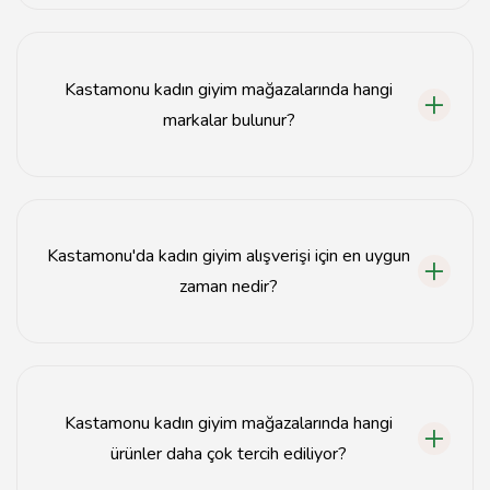
Kastamonu'da en iyi kadın giyim mağazaları genellikle
şehir merkezinde ve alışveriş caddelerinde yer
almaktadır.
Kastamonu kadın giyim mağazalarında hangi
markalar bulunur?
Kastamonu'daki kadın giyim mağazalarında yerli ve
uluslararası birçok marka bulunmaktadır.
Kastamonu'da kadın giyim alışverişi için en uygun
zaman nedir?
Kastamonu'da kadın giyim alışverişi için indirim
dönemleri ve sezon sonları en uygun zamanlardır.
Kastamonu kadın giyim mağazalarında hangi
ürünler daha çok tercih ediliyor?