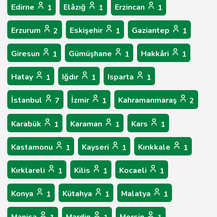
Edirne
Elâzığ
Erzincan
1
1
1
Erzurum
Eskişehir
Gaziantep
2
1
1
Giresun
Gümüşhane
Hakkâri
1
1
1
Hatay
Iğdır
Isparta
1
1
1
İstanbul
İzmir
Kahramanmaraş
7
1
2
Karabük
Karaman
Kars
1
1
1
Kastamonu
Kayseri
Kırıkkale
1
1
1
Kırklareli
Kilis
Kocaeli
1
1
1
Konya
Kütahya
Malatya
1
1
1