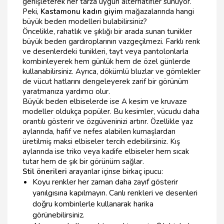
genişleterek her tarza uygun alternatifler sunuyor.
Peki,
Kastamonu kadın giyim
mağazalarında hangi
büyük beden modelleri bulabilirsiniz?
Öncelikle, rahatlık ve şıklığı bir arada sunan tunikler
büyük beden gardıroplarının vazgeçilmezi. Farklı renk
ve desenlerdeki tunikleri, tayt veya pantolonlarla
kombinleyerek hem günlük hem de özel günlerde
kullanabilirsiniz. Ayrıca, dökümlü bluzlar ve gömlekler
de vücut hatlarını dengeleyerek zarif bir görünüm
yaratmanıza yardımcı olur.
Büyük beden elbiselerde ise A kesim ve kruvaze
modeller oldukça popüler. Bu kesimler, vücudu daha
orantılı gösterir ve özgüveninizi artırır. Özellikle yaz
aylarında, hafif ve nefes alabilen kumaşlardan
üretilmiş maksi elbiseler tercih edebilirsiniz. Kış
aylarında ise triko veya kadife elbiseler hem sıcak
tutar hem de şık bir görünüm sağlar.
Stil önerileri
arayanlar içinse birkaç ipucu:
Koyu renkler her zaman daha zayıf gösterir
yanılgısına kapılmayın. Canlı renkleri ve desenleri
doğru kombinlerle kullanarak harika
görünebilirsiniz.