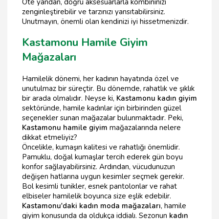
Öte yandan, doğru aksesuarlarla kombininizi
zenginleştirebilir ve tarzınızı yansıtabilirsiniz.
Unutmayın, önemli olan kendinizi iyi hissetmenizdir.
Kastamonu Hamile Giyim
Mağazaları
Hamilelik dönemi, her kadının hayatında özel ve
unutulmaz bir süreçtir. Bu dönemde, rahatlık ve şıklık
bir arada olmalıdır. Neyse ki,
Kastamonu kadın giyim
sektöründe, hamile kadınlar için birbirinden güzel
seçenekler sunan mağazalar bulunmaktadır. Peki,
Kastamonu hamile giyim
mağazalarında nelere
dikkat etmeliyiz?
Öncelikle, kumaşın kalitesi ve rahatlığı önemlidir.
Pamuklu, doğal kumaşlar tercih ederek gün boyu
konfor sağlayabilirsiniz. Ardından, vücudunuzun
değişen hatlarına uygun kesimler seçmek gerekir.
Bol kesimli tunikler, esnek pantolonlar ve rahat
elbiseler hamilelik boyunca size eşlik edebilir.
Kastamonu'daki kadın moda mağazaları
, hamile
giyim konusunda da oldukça iddialı. Sezonun
kadın