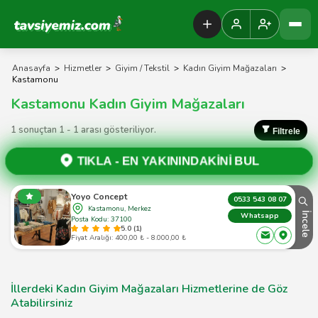
Tavsiyemiz Anasayfa
Anasayfa
>
Hizmetler
>
Giyim / Tekstil
>
Kadın Giyim Mağazaları
>
Kastamonu
Kastamonu Kadın Giyim Mağazaları
1 sonuçtan 1 - 1 arası gösteriliyor.
Filtrele
TIKLA -
EN YAKININDAKİNİ BUL
Yoyo Concept
0533 543 08 07
Kastamonu, Merkez
İncele
Whatsapp
Posta Kodu: 37100
5.0 (1)
Fiyat Aralığı: 400,00 ₺ - 8.000,00 ₺
İllerdeki Kadın Giyim Mağazaları Hizmetlerine de Göz
Atabilirsiniz