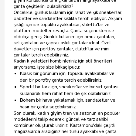
giyim
konusunda öne çıkanlarda hangi ayakkabı ve
çanta çeşitlerini bulabilirsiniz?
Öncelikle, günlük kullanım için rahat ve şık sneaker'lar,
babetler ve sandaletler sıklıkla tercih ediliyor. Akşam
şıklığı için ise topuklu ayakkabılar, stiletto'lar ve
platform modeller revaçta. Çanta seçenekleri ise
oldukça geniş. Günlük kullanım için omuz çantaları,
sırt çantaları ve çapraz askılı çantalar ideal. Özel
davetler için portföy çantalar, clutch'lar ve mini
çantalar tercih edebilirsiniz.
Kadın kıyafetleri
kombinleriniz için
stil önerileri
arıyorsanız, işte size birkaç ipucu:
Klasik bir görünüm için, topuklu ayakkabılar ve
deri bir portföy çanta tercih edebilirsiniz.
Sportif bir tarz için, sneaker'lar ve bir sırt çantası
kullanarak hem rahat hem de şık olabilirsiniz.
Bohem bir hava yakalamak için, sandaletler ve
hasır bir çanta seçebilirsiniz.
Son olarak,
kadın giyim tren
ve sezonun en popüler
modellerini takip ederek, güncel ve tarz sahibi
kombinler oluşturabilirsiniz. Kastamonu'daki çeşitli
mağazalarda aradığınız her türlü ayakkabı ve çanta