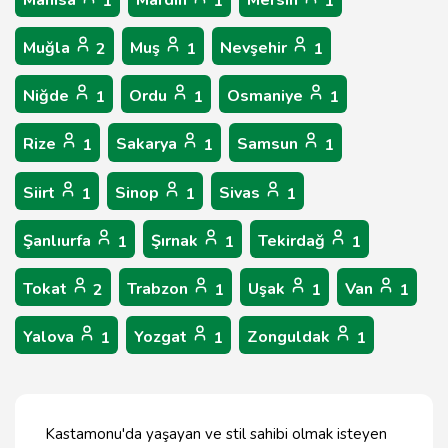
Manisa
Mardin
Mersin
1
1
1
Muğla
Muş
Nevşehir
2
1
1
Niğde
Ordu
Osmaniye
1
1
1
Rize
Sakarya
Samsun
1
1
1
Siirt
Sinop
Sivas
1
1
1
Şanlıurfa
Şırnak
Tekirdağ
1
1
1
Tokat
Trabzon
Uşak
Van
2
1
1
1
Yalova
Yozgat
Zonguldak
1
1
1
Kastamonu'da yaşayan ve stil sahibi olmak isteyen