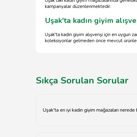
Uşak'taki kadın giyim mağazalarında genellikl
kampanyalar düzenlenmektedir.
Uşak'ta kadın giyim alışve
Uşak'ta kadın giyim alışverişi için en uygun
koleksiyonlar gelmeden önce mevcut ürünlerde
Sıkça Sorulan Sorular
Uşak'ta en iyi kadın giyim mağazaları nerede
Uşak'ta en iyi kadın giyim mağazaları şehir me