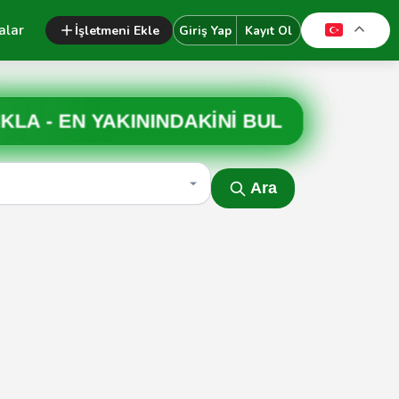
alar
İşletmeni Ekle
Giriş Yap
Kayıt Ol
IKLA -
EN YAKININDAKİNİ BUL
Ara