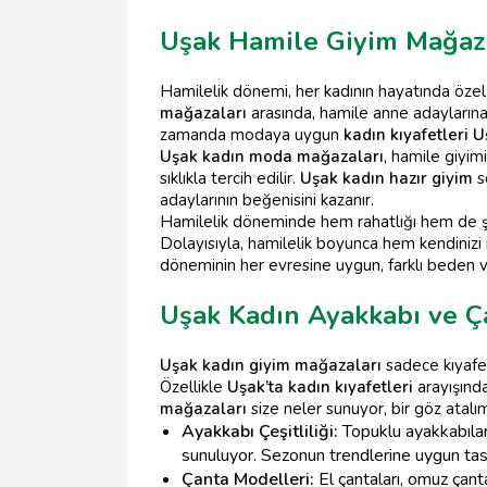
Uşak Hamile Giyim Mağaz
Hamilelik dönemi, her kadının hayatında özel 
mağazaları
arasında, hamile anne adayların
zamanda modaya uygun
kadın kıyafetleri 
Uşak kadın moda mağazaları
, hamile giyim
sıklıkla tercih edilir.
Uşak kadın hazır giyim
s
adaylarının beğenisini kazanır.
Hamilelik döneminde hem rahatlığı hem de şık
Dolayısıyla, hamilelik boyunca hem kendinizi i
döneminin her evresine uygun, farklı bede
Uşak Kadın Ayakkabı ve Ça
Uşak kadın giyim mağazaları
sadece kıyafet
Özellikle
Uşak’ta kadın kıyafetleri
arayışında
mağazaları
size neler sunuyor, bir göz atalı
Ayakkabı Çeşitliliği:
Topuklu ayakkabılar
sunuluyor. Sezonun trendlerine uygun tasa
Çanta Modelleri:
El çantaları, omuz çant