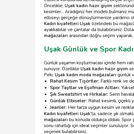
Öncelikle,
Uşak kadın hazır giyim
sektöründe
kesimler... Aradığınız her modeli bulmanız m
elbiseyi gerçeğe dönüştürmenize yardımcı ol
Kadın kıyafetleri Uşak
özelindeki bu mağazal
ayakkabılar ve çantalar da bulabilirsiniz. Dola
mağazaları
arasından doğru seçimi yaparak, 
Uşak Günlük ve Spor Kadın
Günlük yaşamın koşturmacası içinde hem rahatl
sunuyor. Özellikle
Uşak kadın hazır giyim
sek
Peki,
Uşak kadın moda mağazaları
günlük v
Rahat Kesim Tişörtler:
Farklı renk ve de
Spor Taytlar ve Eşofman Altları:
Yüksek
Şık Sweatshirt ve Hırkalar:
Serin havala
Günlük Elbiseler:
Rahat kesimli, çiçekli 
Jeanler:
Her tarza uygun kesim ve renkle
Kadın kıyafetleri Uşak
'ta, sadece şık olma
mağazaları
bu konuda oldukça iddialı. Spor şı
sonu rahatlığı için ideal seçimler sunuluyor. 
seçenek bulabilirsiniz.