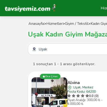
Tavsiyemiz Anasayfa
Hiz
Anasayfa
>
Hizmetler
>
Giyim / Tekstil
>
Kadın Giy
Uşak Kadın Giyim Mağaza
Şehir seçin
1 sonuçtan 1 - 1 arası gösteriliyor.
Öne Çıkan
Alvina
Uşak, Merkez
Posta Kodu: 64200
0.0 (0)
Fiyat Aralığı: 300,00 ₺ -
4.000,00 ₺