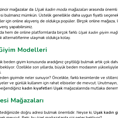
 zincir mağazalar da
Uşak kadın moda mağazaları
arasında önemli 
zesi bulmanız mümkün. Üstelik genellikle daha uygun fiyatlı seçenek
r için online alışveriş de oldukça popüler. Birçok online mağaza, U
eriş yapabilirsiniz.
da hem de online platformlarda birçok farklı
Uşak kadın giyim mağa
ak
alternatiflerine ulaşmak oldukça kolay.
Giyim Modelleri
k beden giyim konusunda aradığınız çeşitliliği bulmak artık çok daha
bekliyor. Özellikle son yıllarda, büyük beden modasının yükselişiyle 
.
den giyimde neler sunuyor? Öncelikle, farklı kesimlerde ve stillerde
k abiyeler ve günlük kullanım için rahat elbiseler de mevcut. Unutmay
 beğendiğiniz
kadın kıyafetleri Uşak
mağazalarında mutlaka denemel
esi Mağazaları
istediğinizde doğru adresi bulmak önemlidir. Neyse ki,
Uşak kadın g
ek mevcut. Peki, bu özel mağazalarda sizi neler bekliyor?