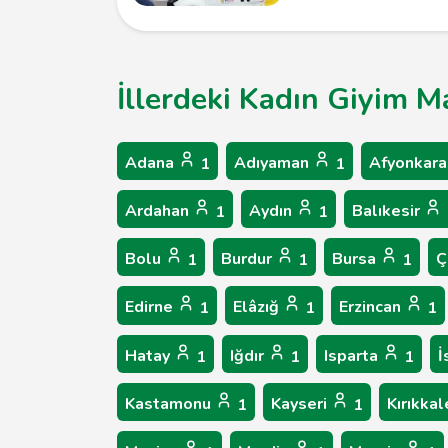
İllerdeki Kadın Giyim M
Adana
Adıyaman
Afyonkara
1
1
Ardahan
Aydın
Balıkesir
1
1
Bolu
Burdur
Bursa
Ç
1
1
1
Edirne
Elâzığ
Erzincan
1
1
1
Hatay
Iğdır
Isparta
İ
1
1
1
Kastamonu
Kayseri
Kırıkka
1
1