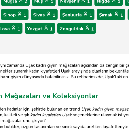
Muğla
Muş
Nevşehir
Niğde
2
1
1
1
Sinop
Sivas
Şanlıurfa
Şırnak
1
1
1
1
alova
Yozgat
Zonguldak
1
1
1
, aynı zamanda Uşak kadın giyim mağazaları açısından da zengin bir ç
er sunarak kadın kıyafetleri Uşak arayışında olanların beklentilerini 
hazır giyim dünyasında bulabilirsiniz. Bu rehberimizde, Uşak'taki en 
 Mağazaları ve Koleksiyonlar
en kadınlar için, şehirde bulunan en trend
Uşak kadın giyim mağaza
, kaliteli ve şık
kadın kıyafetleri Uşak
seçeneklerine ulaşmak istiyor
 mağazalar öne çıkıyor?
n butikler, özgün tasarımları ve sınırlı sayıda üretilen kıyafetleriyle 