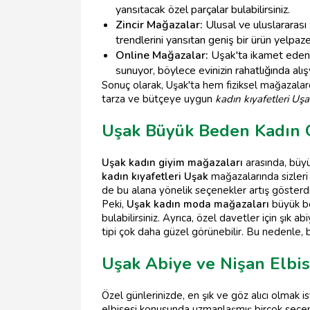
yansıtacak özel parçalar bulabilirsiniz.
Zincir Mağazalar:
Ulusal ve uluslararası
trendlerini yansıtan geniş bir ürün yelpa
Online Mağazalar:
Uşak'ta ikamet edenle
sunuyor, böylece evinizin rahatlığında alışv
Sonuç olarak, Uşak'ta hem fiziksel mağazalar
tarza ve bütçeye uygun
kadın kıyafetleri Uş
Uşak Büyük Beden Kadın 
Uşak kadın giyim mağazaları
arasında, büyü
kadın kıyafetleri Uşak
mağazalarında sizleri 
de bu alana yönelik seçenekler artış gösterdi
Peki,
Uşak kadın moda mağazaları
büyük be
bulabilirsiniz. Ayrıca, özel davetler için şı
tipi çok daha güzel görünebilir. Bu nedenle,
Uşak Abiye ve Nişan Elbis
Özel günlerinizde, en şık ve göz alıcı olmak 
elbisesi konusunda uzmanlaşmış birçok seçen