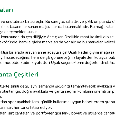
aları
ve unutulmaz bir süreçtir. Bu süreçte, rahatlık ve şıklık ön planda o
a özel tasarımlar sunan mağazalar da bulunmaktadır. Bu mağazalar
Uşak
seçenekleri sunar.
i konusunda da çeşitliliğiyle öne çıkar. Özellikle rahat kesimli elbi
ektöründe, hamile giyim markaları da yer alır ve bu markalar, kalitel
lığı bir arada arayan anne adayları için
Uşak kadın giyim mağazal
yi hissedeceğiniz, hem de şık görüneceğiniz kıyafetleri kolayca bula
n ve modelde
kadın kıyafetleri Uşak
seçeneklerini değerlendirebilirsi
nta Çeşitleri
lerle sınırlı değil; aynı zamanda şıklığınızı tamamlayacak ayakkabı 
 olanlar için, doğru ayakkabı ve çanta seçimi, kombinin önemli bir pa
m:
dan spor ayakkabılara, günlük kullanıma uygun babetlerden şık sa
rımlar, her tarza hitap ediyor.
aları, sırt çantaları ve portföyler gibi farklı boyut ve stillerde ç