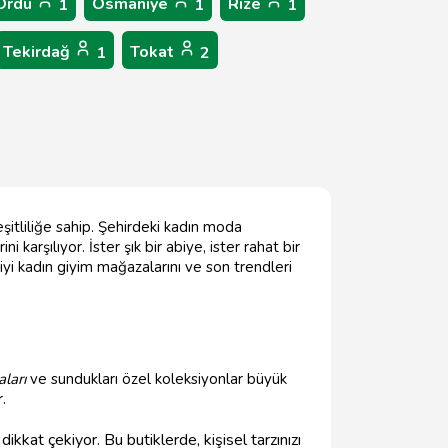
Ordu
Osmaniye
Rize
1
1
1
Tekirdağ
Tokat
1
2
eşitliliğe sahip. Şehirdeki kadın moda
karşılıyor. İster şık bir abiye, ister rahat bir
iyi kadın giyim mağazalarını ve son trendleri
ları
ve sundukları özel koleksiyonlar büyük
.
dikkat çekiyor. Bu butiklerde, kişisel tarzınızı