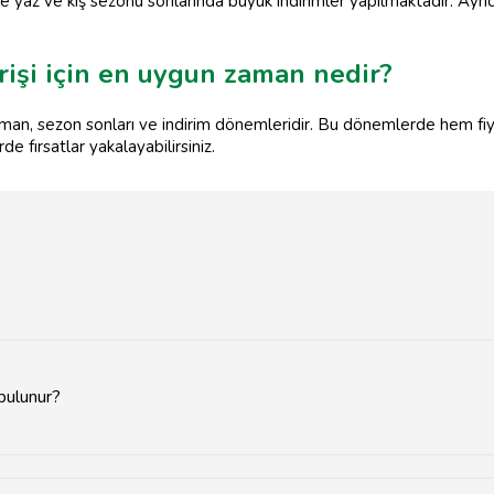
e yaz ve kış sezonu sonlarında büyük indirimler yapılmaktadır. Ayrı
rişi için en uygun zaman nedir?
 zaman, sezon sonları ve indirim dönemleridir. Bu dönemlerde hem f
 fırsatlar yakalayabilirsiniz.
 bulunur?
rkezinde ve alışveriş caddelerinde yer almaktadır.