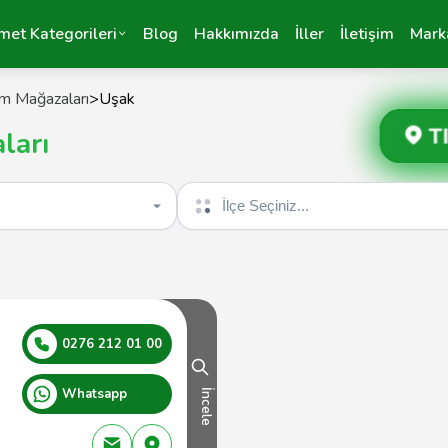
met Kategorileri
Blog
Hakkımızda
İller
İletişim
Mark
im Mağazaları
>
Uşak
T
ları
İlçe seçin
0276 212 01 00
Whatsapp
İncele