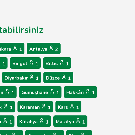
abilirsiniz
nkara
Antalya
1
2
Bingöl
Bitlis
1
1
1
Diyarbakır
Düzce
1
1
un
Gümüşhane
Hakkâri
1
1
1
ük
Karaman
Kars
1
1
1
a
Kütahya
Malatya
1
1
1