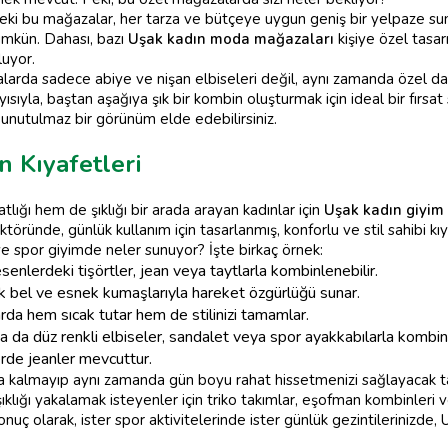
ki bu mağazalar, her tarza ve bütçeye uygun geniş bir yelpaze sun
ümkün. Dahası, bazı
Uşak kadın moda mağazaları
kişiye özel tasar
uyor.
arda sadece abiye ve nişan elbiseleri değil, aynı zamanda özel dav
yısıyla, baştan aşağıya şık bir kombin oluşturmak için ideal bir fırsa
unutulmaz bir görünüm elde edebilirsiniz.
 Kıyafetleri
ığı hem de şıklığı bir arada arayan kadınlar için
Uşak kadın giyim
töründe, günlük kullanım için tasarlanmış, konforlu ve stil sahibi kı
e spor giyimde neler sunuyor? İşte birkaç örnek:
senlerdeki tişörtler, jean veya taytlarla kombinlenebilir.
 bel ve esnek kumaşlarıyla hareket özgürlüğü sunar.
rda hem sıcak tutar hem de stilinizi tamamlar.
ya da düz renkli elbiseler, sandalet veya spor ayakkabılarla kombinl
rde jeanler mevcuttur.
kla kalmayıp aynı zamanda gün boyu rahat hissetmenizi sağlayacak
klığı yakalamak isteyenler için triko takımlar, eşofman kombinleri ve
Sonuç olarak, ister spor aktivitelerinde ister günlük gezintilerinizde