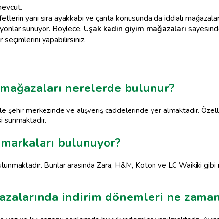
mevcut.
etlerin yanı sıra ayakkabı ve çanta konusunda da iddialı mağazala
iyonlar sunuyor. Böylece,
Uşak kadın giyim mağazaları
sayesinde
eçimlerini yapabilirsiniz.
m mağazaları nerelerde bulunur?
ikle şehir merkezinde ve alışveriş caddelerinde yer almaktadır. Öze
si sunmaktadır.
 markaları bulunuyor?
ulunmaktadır. Bunlar arasında Zara, H&M, Koton ve LC Waikiki gibi m
ğazalarında indirim dönemleri ne zama