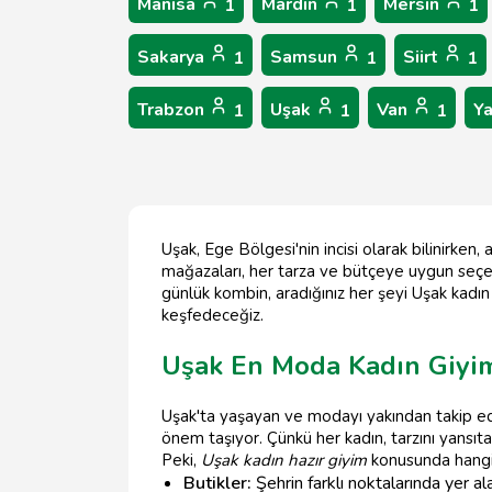
Manisa
Mardin
Mersin
1
1
1
Sakarya
Samsun
Siirt
1
1
1
Trabzon
Uşak
Van
Y
1
1
1
Uşak, Ege Bölgesi'nin incisi olarak bilinirken
mağazaları, her tarza ve bütçeye uygun seçenekl
günlük kombin, aradığınız her şeyi Uşak kadın 
keşfedeceğiz.
Uşak En Moda Kadın Giyim
Uşak'ta yaşayan ve modayı yakından takip ed
önem taşıyor. Çünkü her kadın, tarzını yansıtan
Peki,
Uşak kadın hazır giyim
konusunda hangi
Butikler:
Şehrin farklı noktalarında yer ala