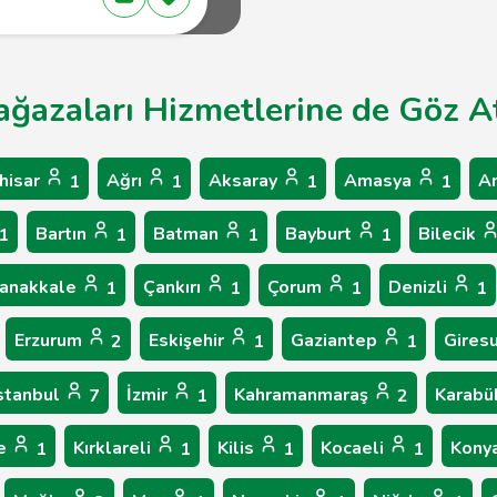
ağazaları Hizmetlerine de Göz At
hisar
Ağrı
Aksaray
Amasya
A
1
1
1
1
Bartın
Batman
Bayburt
Bilecik
1
1
1
1
anakkale
Çankırı
Çorum
Denizli
1
1
1
1
Erzurum
Eskişehir
Gaziantep
Gires
2
1
1
stanbul
İzmir
Kahramanmaraş
Karab
7
1
2
le
Kırklareli
Kilis
Kocaeli
Kony
1
1
1
1