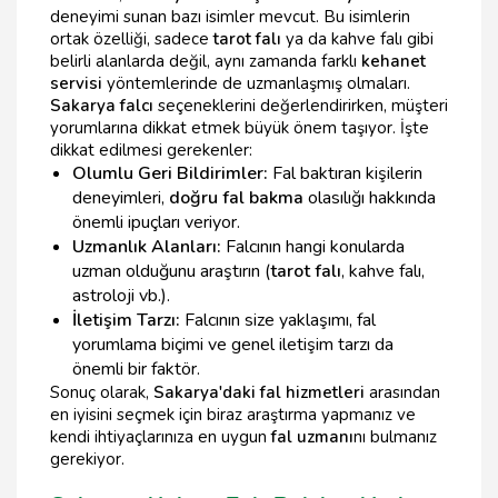
deneyimi sunan bazı isimler mevcut. Bu isimlerin
ortak özelliği, sadece
tarot falı
ya da kahve falı gibi
belirli alanlarda değil, aynı zamanda farklı
kehanet
servisi
yöntemlerinde de uzmanlaşmış olmaları.
Sakarya falcı
seçeneklerini değerlendirirken, müşteri
yorumlarına dikkat etmek büyük önem taşıyor. İşte
dikkat edilmesi gerekenler:
Olumlu Geri Bildirimler:
Fal baktıran kişilerin
deneyimleri,
doğru fal bakma
olasılığı hakkında
önemli ipuçları veriyor.
Uzmanlık Alanları:
Falcının hangi konularda
uzman olduğunu araştırın (
tarot falı
, kahve falı,
astroloji vb.).
İletişim Tarzı:
Falcının size yaklaşımı, fal
yorumlama biçimi ve genel iletişim tarzı da
önemli bir faktör.
Sonuç olarak,
Sakarya'daki fal hizmetleri
arasından
en iyisini seçmek için biraz araştırma yapmanız ve
kendi ihtiyaçlarınıza en uygun
fal uzmanı
nı bulmanız
gerekiyor.