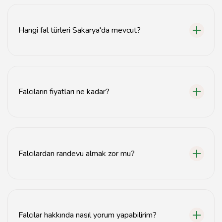
Sakarya'da en iyi falcılar için tavsiyemiz, web
sitemizdeki listeyi incelemenizdir.
Hangi fal türleri Sakarya'da mevcut?
Sakarya'da tarot, kahve falı ve kehanet gibi çeşitli fal
türleri bulunmaktadır.
Falcıların fiyatları ne kadar?
Falcıların fiyatları hizmet türüne göre değişiklik
göstermektedir; detaylar için web sitemizi ziyaret
edebilirsiniz.
Falcılardan randevu almak zor mu?
Hayır, Sakarya'daki falcılardan randevu almak genellikle
kolaydır; iletişim bilgileri sitemizde mevcuttur.
Falcılar hakkında nasıl yorum yapabilirim?