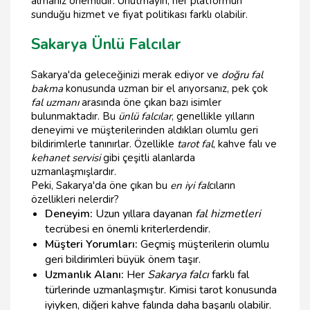
almanız önemlidir. Unutmayın, her platformun
sunduğu hizmet ve fiyat politikası farklı olabilir.
Sakarya Ünlü Falcılar
Sakarya'da geleceğinizi merak ediyor ve
doğru fal
bakma
konusunda uzman bir el arıyorsanız, pek çok
fal uzmanı
arasında öne çıkan bazı isimler
bulunmaktadır. Bu
ünlü falcılar
, genellikle yılların
deneyimi ve müşterilerinden aldıkları olumlu geri
bildirimlerle tanınırlar. Özellikle
tarot fal
, kahve falı ve
kehanet servisi
gibi çeşitli alanlarda
uzmanlaşmışlardır.
Peki, Sakarya'da öne çıkan bu
en iyi fal
cıların
özellikleri nelerdir?
Deneyim:
Uzun yıllara dayanan
fal hizmetleri
tecrübesi en önemli kriterlerdendir.
Müşteri Yorumları:
Geçmiş müşterilerin olumlu
geri bildirimleri büyük önem taşır.
Uzmanlık Alanı:
Her
Sakarya falcı
farklı fal
türlerinde uzmanlaşmıştır. Kimisi tarot konusunda
iyiyken, diğeri kahve falında daha başarılı olabilir.