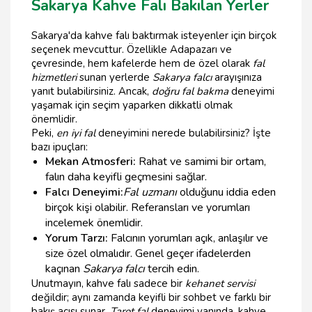
Sakarya Kahve Falı Bakılan Yerler
Sakarya'da kahve falı baktırmak isteyenler için birçok
seçenek mevcuttur. Özellikle Adapazarı ve
çevresinde, hem kafelerde hem de özel olarak
fal
hizmetleri
sunan yerlerde
Sakarya falcı
arayışınıza
yanıt bulabilirsiniz. Ancak,
doğru fal bakma
deneyimi
yaşamak için seçim yaparken dikkatli olmak
önemlidir.
Peki,
en iyi fal
deneyimini nerede bulabilirsiniz? İşte
bazı ipuçları:
Mekan Atmosferi:
Rahat ve samimi bir ortam,
falın daha keyifli geçmesini sağlar.
Falcı Deneyimi:
Fal uzmanı
olduğunu iddia eden
birçok kişi olabilir. Referansları ve yorumları
incelemek önemlidir.
Yorum Tarzı:
Falcının yorumları açık, anlaşılır ve
size özel olmalıdır. Genel geçer ifadelerden
kaçınan
Sakarya falcı
tercih edin.
Unutmayın, kahve falı sadece bir
kehanet servisi
değildir; aynı zamanda keyifli bir sohbet ve farklı bir
bakış açısı sunar.
Tarot fal
deneyimi yanında, kahve