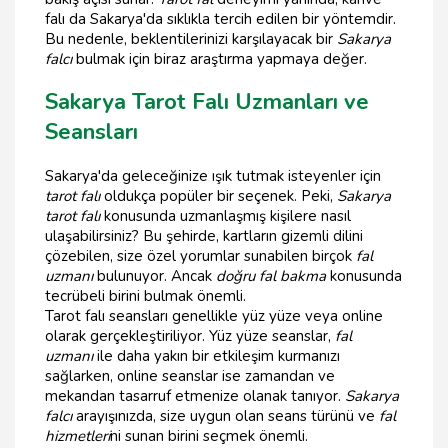
falı da Sakarya'da sıklıkla tercih edilen bir yöntemdir.
Bu nedenle, beklentilerinizi karşılayacak bir
Sakarya
falcı
bulmak için biraz araştırma yapmaya değer.
Sakarya Tarot Falı Uzmanları ve
Seansları
Sakarya'da geleceğinize ışık tutmak isteyenler için
tarot falı
oldukça popüler bir seçenek. Peki,
Sakarya
tarot falı
konusunda uzmanlaşmış kişilere nasıl
ulaşabilirsiniz? Bu şehirde, kartların gizemli dilini
çözebilen, size özel yorumlar sunabilen birçok
fal
uzmanı
bulunuyor. Ancak
doğru fal bakma
konusunda
tecrübeli birini bulmak önemli.
Tarot falı seansları genellikle yüz yüze veya online
olarak gerçekleştiriliyor. Yüz yüze seanslar,
fal
uzmanı
ile daha yakın bir etkileşim kurmanızı
sağlarken, online seanslar ise zamandan ve
mekandan tasarruf etmenize olanak tanıyor.
Sakarya
falcı
arayışınızda, size uygun olan seans türünü ve
fal
hizmetleri
ni sunan birini seçmek önemli.