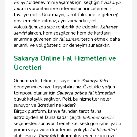
En iyi fal
deneyimini yaşamak için, seçtiğiniz
Sakarya
falcı
nın yorumlarını ve referanslarını incelemeniz
tavsiye edilir. Unutmayın, tarot falı sadece geleceği
göstermekle kalmaz, aynı zamanda içsel
yolculuğunuzda size rehberlik de edebilir.
Kehanet
servisi
alırken, hem sezgilerine hem de kartların
anlamına güvenen bir
fal uzmanı
tercih etmek, daha
anlamlı ve yol gösterici bir deneyim sunacaktır.
Sakarya Online Fal Hizmetleri ve
Ücretleri
Günümüzde, teknoloji sayesinde
Sakarya falcı
deneyimini evinize taşıyabilirsiniz. Özellikle yoğun
temposu olanlar için
Sakarya online fal hizmetleri
,
büyük kolaylık sağlıyor. Peki, bu hizmetler neler
sunuyor ve ücretleri ne kadar?
Birçok platform, kahve falından tarot falına,
astrolojiden el falına kadar çeşitli
kehanet servisi
seçenekleri sunuyor. Genellikle, sesli görüşme, yazılı
yorum veya video konferans yoluyla
fal hizmetleri
alabilirsiniz.
Tarot falı
baktırmak isteyenler için özel