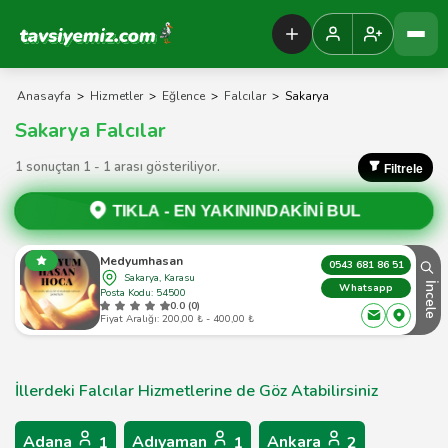
Tavsiyemiz Anasayfa
Anasayfa
>
Hizmetler
>
Eğlence
>
Falcılar
>
Sakarya
Sakarya Falcılar
1 sonuçtan 1 - 1 arası gösteriliyor.
Filtrele
TIKLA -
EN YAKININDAKİNİ BUL
Medyumhasan
0543 681 86 51
Sakarya, Karasu
İncele
Whatsapp
Posta Kodu: 54500
0.0 (0)
Fiyat Aralığı: 200,00 ₺ - 400,00 ₺
İllerdeki Falcılar Hizmetlerine de Göz Atabilirsiniz
Adana
Adıyaman
Ankara
1
1
2