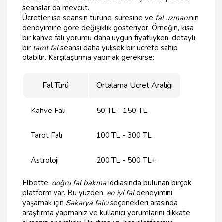
seanslar da mevcut.
Ücretler ise seansın türüne, süresine ve
fal uzmanı
nın
deneyimine göre değişiklik gösteriyor. Örneğin, kısa
bir kahve falı yorumu daha uygun fiyatlıyken, detaylı
bir
tarot fal
seansı daha yüksek bir ücrete sahip
olabilir. Karşılaştırma yapmak gerekirse:
Fal Türü
Ortalama Ücret Aralığı
Kahve Falı
50 TL - 150 TL
Tarot Falı
100 TL - 300 TL
Astroloji
200 TL - 500 TL+
Elbette,
doğru fal bakma
iddiasında bulunan birçok
platform var. Bu yüzden,
en iyi fal
deneyimini
yaşamak için
Sakarya falcı
seçenekleri arasında
araştırma yapmanız ve kullanıcı yorumlarını dikkate