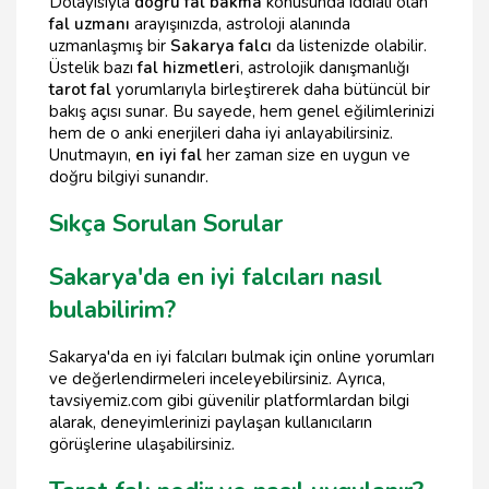
Dolayısıyla
doğru fal bakma
konusunda iddialı olan
fal uzmanı
arayışınızda, astroloji alanında
uzmanlaşmış bir
Sakarya falcı
da listenizde olabilir.
Üstelik bazı
fal hizmetleri
, astrolojik danışmanlığı
tarot fal
yorumlarıyla birleştirerek daha bütüncül bir
bakış açısı sunar. Bu sayede, hem genel eğilimlerinizi
hem de o anki enerjileri daha iyi anlayabilirsiniz.
Unutmayın,
en iyi fal
her zaman size en uygun ve
doğru bilgiyi sunandır.
Sıkça Sorulan Sorular
Sakarya'da en iyi falcıları nasıl
bulabilirim?
Sakarya'da en iyi falcıları bulmak için online yorumları
ve değerlendirmeleri inceleyebilirsiniz. Ayrıca,
tavsiyemiz.com gibi güvenilir platformlardan bilgi
alarak, deneyimlerinizi paylaşan kullanıcıların
görüşlerine ulaşabilirsiniz.