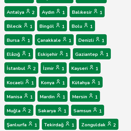
Antalya
Aydın
Balıkesir
2
1
1
Bilecik
Bingöl
Bolu
1
1
1
Bursa
Çanakkale
Denizli
1
1
1
Elâzığ
Eskişehir
Gaziantep
1
1
1
İstanbul
İzmir
Kayseri
2
1
1
Kocaeli
Konya
Kütahya
1
1
1
Manisa
Mardin
Mersin
1
1
1
Muğla
Sakarya
Samsun
2
1
1
Şanlıurfa
Tekirdağ
Zonguldak
1
1
2