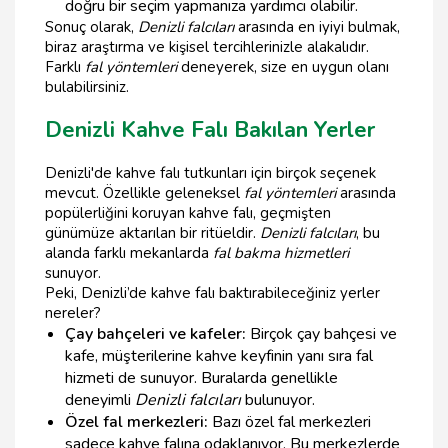
doğru bir seçim yapmanıza yardımcı olabilir.
Sonuç olarak,
Denizli falcıları
arasında en iyiyi bulmak,
biraz araştırma ve kişisel tercihlerinizle alakalıdır.
Farklı
fal yöntemleri
deneyerek, size en uygun olanı
bulabilirsiniz.
Denizli Kahve Falı Bakılan Yerler
Denizli'de kahve falı tutkunları için birçok seçenek
mevcut. Özellikle geleneksel
fal yöntemleri
arasında
popülerliğini koruyan kahve falı, geçmişten
günümüze aktarılan bir ritüeldir.
Denizli falcıları
, bu
alanda farklı mekanlarda
fal bakma hizmetleri
sunuyor.
Peki, Denizli’de kahve falı baktırabileceğiniz yerler
nereler?
Çay bahçeleri ve kafeler:
Birçok çay bahçesi ve
kafe, müşterilerine kahve keyfinin yanı sıra fal
hizmeti de sunuyor. Buralarda genellikle
deneyimli
Denizli falcıları
bulunuyor.
Özel fal merkezleri:
Bazı özel fal merkezleri
sadece kahve falına odaklanıyor. Bu merkezlerde