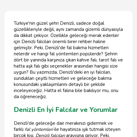
Türkiye'nin güzel şehri Denizli, sadece doğal
güzellikleriyle değil, aynı zamanda gizemli dünyasıyla
da dikkat çekiyor. Özellikle geleceği merak edenler
için Denizli falcıları önemli birer rehber haline
gelmiştir. Peki, Denizli'de fal bakma hizmetleri
nelerdir ve hangi fal yöntemleri popülerdir? Şehrin
dört bir yanında karşınıza çıkan kahve falı, tarot falı ve
hatta aşk falı gibi seçenekler arasından hangisi size
uygun? Bu yazımızda, Denizli'deki en iyi falcıları,
sundukları çeşitli hizmetleri ve geleceğe bakma
konusundaki yaklaşımlarını detaylı bir şekilde
inceleyeceğiz. Hatta el falına bile bakılıyor mu, onu
da öğreneceğiz.
Denizli En İyi Falcılar ve Yorumlar
Denizli'de geleceğe dair merakınızı gidermek ve
farklı
fal yöntemleri
ile hayatınıza ışık tutmak isteyen
birçok kişi,
Denizli falcıları
arayışına giriyor. Peki,