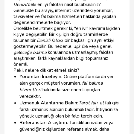
Denizli
'deki en iyi falcıları nasıl bulabilirsiniz?
Genellikle bu arayış, internet üzerindeki yorumlar,
tavsiyeler ve fal bakma hizmetleri hakkında yapılan
değerlendirmelerle başlıyor.
Öncelikle belirtmek gerekir ki, "en iyi" kavramı kişiden
kişiye değişebilir. Bir kişi için doğru tahminlerde
bulunan bir
Denizli falcısı
, bir başkası için aynı etkiyi
göstermeyebilir. Bu nedenle,
aşk falı
veya genel
geleceğe bakma
konularında uzmanlaşmış falcıları
araştırırken, farklı kaynaklardan bilgi toplamanız
önemli.
Peki, nelere dikkat etmelisiniz?
Yorumları İnceleyin:
Online platformlarda yer
alan gerçek müşteri yorumları,
fal bakma
hizmetleri
hakkında size önemli ipuçları
verecektir.
Uzmanlık Alanlarına Bakın:
Tarot falı
,
el
falı gibi
farklı uzmanlık alanları bulunmaktadır. İhtiyacınıza
yönelik uzmanlığı olan bir falcı tercih edin.
Referansları Araştırın:
Tanıdıklarınızdan veya
güvendiğiniz kişilerden referans almak, daha