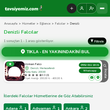
Tavsiyemiz Anasayfa
Anasayfa
>
Hizmetler
>
Eğlence
>
Falcılar
>
Denizli
Denizli Falcılar
1 sonuçtan 1 - 1 arası gösteriliyor.
Filtrele
TIKLA -
EN YAKININDAKİNİ BUL
Uzman Falcı
0552 011 18 31
Denizli, Merkezefendi
İncele
Whatsapp
Posta Kodu: 20030
0.0 (0)
Fiyat Aralığı: 200,00 ₺ - 400,00 ₺
İllerdeki Falcılar Hizmetlerine de Göz Atabilirsiniz
Adana
Adıyaman
Ankara
1
1
2