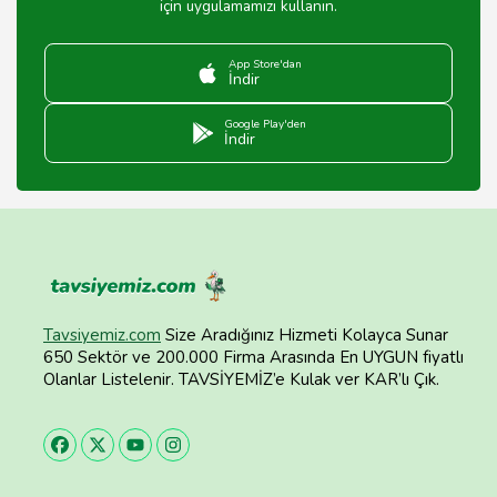
için uygulamamızı kullanın.
App Store'dan
İndir
Google Play'den
İndir
Tavsiyemiz.com
Size Aradığınız Hizmeti Kolayca Sunar
650 Sektör ve 200.000 Firma Arasında En UYGUN fiyatlı
Olanlar Listelenir. TAVSİYEMİZ’e Kulak ver KAR’lı Çık.