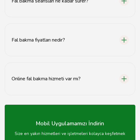
Fal bakma seansları ne kadar sürer?
Fal bakma seansları genellikle 30 dakika ile 1 saat
arasında sürmektedir.
Fal bakma fiyatları nedir?
Fal bakma fiyatları kullanılan yönteme ve falcının
deneyimine göre değişiklik göstermektedir.
Online fal bakma hizmeti var mı?
Evet, Denizli'deki falcılar online fal bakma hizmeti de
sunmaktadır.
Mobil Uygulamamızı İndirin
Size en yakın hizmetleri ve işletmeleri kolayca keşfetmek