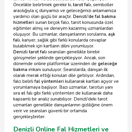
Öncelikle belirtmek gerekir ki,
tarot falı
, semboller
aracılığıyla iç dünyamızı ve geleceğimizi anlamamıza
yardımcı olan güçlü bir araçtır.
Denizli'de fal bakma
hizmetleri
sunan birçok falcı, tarot konusunda özel
eğitimler almış ve deneyim kazanmış uzmanlardan
oluşuyor. Bu uzmanlar, danışanlarının sorularına,
aşk
falı
, kariyer, sağlık gibi farklı konularda cevaplar
bulabilmek için kartların dilini yorumluyor.
Denizli tarot falı
seansları genellikle birebir
görüşmeler şeklinde gerçekleşiyor. Ancak, son
dönemde online platformlar üzerinden de
geleceğe
bakma
imkanı sunuluyor. Seanslarda, danışan ilk
olarak merak ettiği konuları dile getiriyor. Ardından,
falcı belirli
fal yöntemleri
kullanarak kartları açıyor ve
yorumlamaya başlıyor. Bazı uzmanlar, tarotun yanı
sıra
el
falı gibi farklı yöntemleri de kullanarak daha
kapsamlı bir analiz sunabiliyor. Denizli'deki tarot
uzmanları genellikle danışanlarının gizliliğine önem
verir ve seansları güvenli bir ortamda
gerçekleştirirler.
Denizli Online Fal Hizmetleri ve