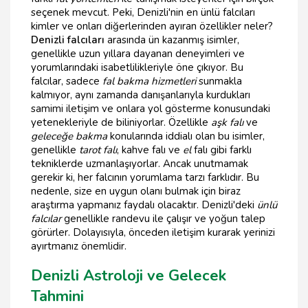
seçenek mevcut. Peki, Denizli'nin en ünlü falcıları
kimler ve onları diğerlerinden ayıran özellikler neler?
Denizli falcıları
arasında ün kazanmış isimler,
genellikle uzun yıllara dayanan deneyimleri ve
yorumlarındaki isabetlilikleriyle öne çıkıyor. Bu
falcılar, sadece
fal bakma hizmetleri
sunmakla
kalmıyor, aynı zamanda danışanlarıyla kurdukları
samimi iletişim ve onlara yol gösterme konusundaki
yetenekleriyle de biliniyorlar. Özellikle
aşk falı
ve
geleceğe bakma
konularında iddialı olan bu isimler,
genellikle
tarot falı
, kahve falı ve
el
falı gibi farklı
tekniklerde uzmanlaşıyorlar. Ancak unutmamak
gerekir ki, her falcının yorumlama tarzı farklıdır. Bu
nedenle, size en uygun olanı bulmak için biraz
araştırma yapmanız faydalı olacaktır. Denizli'deki
ünlü
falcılar
genellikle randevu ile çalışır ve yoğun talep
görürler. Dolayısıyla, önceden iletişim kurarak yerinizi
ayırtmanız önemlidir.
Denizli Astroloji ve Gelecek
Tahmini