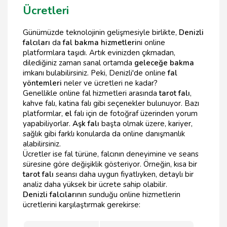
Ücretleri
Günümüzde teknolojinin gelişmesiyle birlikte,
Denizli
falcıları
da
fal bakma hizmetleri
ni online
platformlara taşıdı. Artık evinizden çıkmadan,
dilediğiniz zaman sanal ortamda
geleceğe bakma
imkanı bulabilirsiniz. Peki, Denizli'de online
fal
yöntemleri
neler ve ücretleri ne kadar?
Genellikle online fal hizmetleri arasında
tarot falı
,
kahve falı, katina falı gibi seçenekler bulunuyor. Bazı
platformlar,
el
falı için de fotoğraf üzerinden yorum
yapabiliyorlar.
Aşk falı
başta olmak üzere, kariyer,
sağlık gibi farklı konularda da online danışmanlık
alabilirsiniz.
Ücretler ise fal türüne, falcının deneyimine ve seans
süresine göre değişiklik gösteriyor. Örneğin, kısa bir
tarot falı
seansı daha uygun fiyatlıyken, detaylı bir
analiz daha yüksek bir ücrete sahip olabilir.
Denizli falcıları
nın sunduğu online hizmetlerin
ücretlerini karşılaştırmak gerekirse: