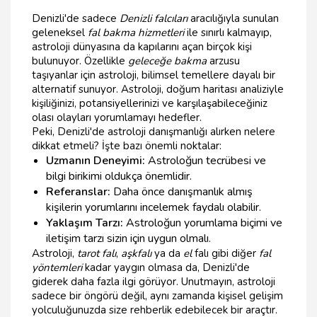
Denizli'de sadece
Denizli falcıları
aracılığıyla sunulan
geleneksel
fal bakma hizmetleri
ile sınırlı kalmayıp,
astroloji dünyasına da kapılarını açan birçok kişi
bulunuyor. Özellikle
geleceğe bakma
arzusu
taşıyanlar için astroloji, bilimsel temellere dayalı bir
alternatif sunuyor. Astroloji, doğum haritası analiziyle
kişiliğinizi, potansiyellerinizi ve karşılaşabileceğiniz
olası olayları yorumlamayı hedefler.
Peki, Denizli'de astroloji danışmanlığı alırken nelere
dikkat etmeli? İşte bazı önemli noktalar:
Uzmanın Deneyimi:
Astroloğun tecrübesi ve
bilgi birikimi oldukça önemlidir.
Referanslar:
Daha önce danışmanlık almış
kişilerin yorumlarını incelemek faydalı olabilir.
Yaklaşım Tarzı:
Astroloğun yorumlama biçimi ve
iletişim tarzı sizin için uygun olmalı.
Astroloji,
tarot falı
,
aşkfalı
ya da
el
falı gibi diğer
fal
yöntemleri
kadar yaygın olmasa da, Denizli'de
giderek daha fazla ilgi görüyor. Unutmayın, astroloji
sadece bir öngörü değil, aynı zamanda kişisel gelişim
yolculuğunuzda size rehberlik edebilecek bir araçtır.