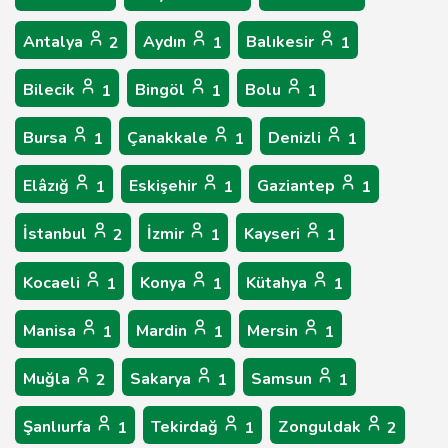
Antalya
Aydın
Balıkesir
2
1
1
Bilecik
Bingöl
Bolu
1
1
1
Bursa
Çanakkale
Denizli
1
1
1
Elâzığ
Eskişehir
Gaziantep
1
1
1
İstanbul
İzmir
Kayseri
2
1
1
Kocaeli
Konya
Kütahya
1
1
1
Manisa
Mardin
Mersin
1
1
1
Muğla
Sakarya
Samsun
2
1
1
Şanlıurfa
Tekirdağ
Zonguldak
1
1
2