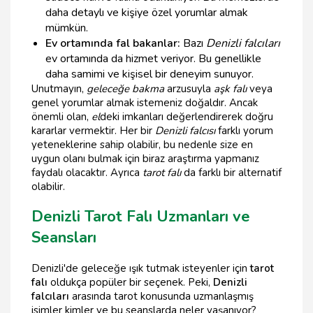
daha detaylı ve kişiye özel yorumlar almak
mümkün.
Ev ortamında fal bakanlar:
Bazı
Denizli falcıları
ev ortamında da hizmet veriyor. Bu genellikle
daha samimi ve kişisel bir deneyim sunuyor.
Unutmayın,
geleceğe bakma
arzusuyla
aşk falı
veya
genel yorumlar almak istemeniz doğaldır. Ancak
önemli olan,
el
deki imkanları değerlendirerek doğru
kararlar vermektir. Her bir
Denizli falcısı
farklı yorum
yeteneklerine sahip olabilir, bu nedenle size en
uygun olanı bulmak için biraz araştırma yapmanız
faydalı olacaktır. Ayrıca
tarot falı
da farklı bir alternatif
olabilir.
Denizli Tarot Falı Uzmanları ve
Seansları
Denizli'de geleceğe ışık tutmak isteyenler için
tarot
falı
oldukça popüler bir seçenek. Peki,
Denizli
falcıları
arasında tarot konusunda uzmanlaşmış
isimler kimler ve bu seanslarda neler yaşanıyor?