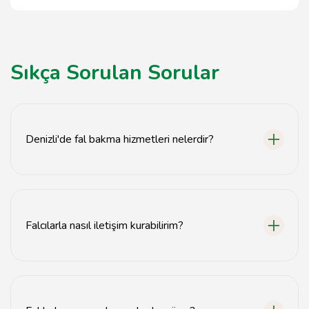
Sıkça Sorulan Sorular
Denizli'de fal bakma hizmetleri nelerdir?
Denizli'de tarot falı, aşk falı, el falı ve çeşitli diğer fal
yöntemleri sunulmaktadır.
Falcılarla nasıl iletişim kurabilirim?
Falcılarla iletişim kurmak için web sitemizdeki iletişim
bilgilerini kullanabilirsiniz.