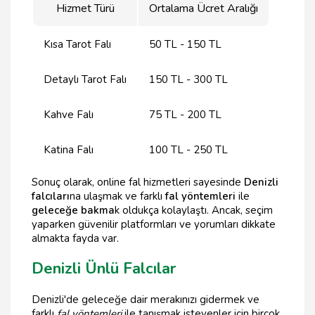
Hizmet Türü
Ortalama Ücret Aralığı
Kısa Tarot Falı
50 TL - 150 TL
Detaylı Tarot Falı
150 TL - 300 TL
Kahve Falı
75 TL - 200 TL
Katina Falı
100 TL - 250 TL
Sonuç olarak, online fal hizmetleri sayesinde
Denizli
falcıları
na ulaşmak ve farklı
fal yöntemleri
ile
geleceğe bakma
k oldukça kolaylaştı. Ancak, seçim
yaparken güvenilir platformları ve yorumları dikkate
almakta fayda var.
Denizli Ünlü Falcılar
Denizli'de geleceğe dair merakınızı gidermek ve
farklı
fal yöntemleri
ile tanışmak isteyenler için birçok