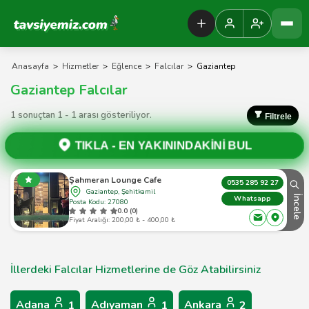
Tavsiyemiz Anasayfa
Anasayfa
>
Hizmetler
>
Eğlence
>
Falcılar
>
Gaziantep
Gaziantep Falcılar
1 sonuçtan 1 - 1 arası gösteriliyor.
Filtrele
TIKLA -
EN YAKININDAKİNİ BUL
Şahmeran Lounge Cafe
0535 285 92 27
Gaziantep, Şehitkamil
İncele
Whatsapp
Posta Kodu: 27080
0.0 (0)
Fiyat Aralığı: 200,00 ₺ - 400,00 ₺
İllerdeki Falcılar Hizmetlerine de Göz Atabilirsiniz
Adana
Adıyaman
Ankara
1
1
2