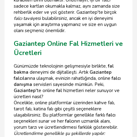
sadece kartları okumakla kalmaz, aynı zamanda size
rehberlik eder ve yol gösterir. Gaziantep'te birçok
falcı tavs
iyesi bulabilirsiniz, ancak en iyi deneyimi
yaşamak için araştırma yapmanız ve size en uygun
olanı seçmeniz önemlidir.
Gaziantep Online Fal Hizmetleri ve
Ücretleri
Günümüzde teknolojinin gelişmesiyle birlikte,
fal
bakma
deneyimi de dijitalleşti. Artık
Gaziantep
falcıları
na ulaşmak, evinizin rahatlığında, online
falcı
danışma
servisleri sayesinde mümkün. Peki,
Gaziantep
'te online
fal
hizmetleri neler sunuyor ve
ücretleri nasıl?
Öncelikle, online platformlar üzerinden kahve falı,
tarot falı, katina falı gibi çeşitli seçeneklere
ulaşabilirsiniz. Bu platformlar genellikle farklı
falcı
seçenekleri sunar ve her
falcı
nın uzmanlık alanı,
yorum tarzı ve ücretlendirmesi farklılık gösterebilir.
Ücretlendirme genellikle şu şekillerde yapılır: