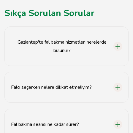
Sıkça Sorulan Sorular
Gaziantep'te fal bakma hizmetleri nerelerde
bulunur?
Gaziantep'te birçok falcı, çeşitli mekanlarda hizmet
vermektedir. Özellikle şehir merkezinde ve popüler
caddelerde fal bakma hizmeti sunan yerler
Falcı seçerken nelere dikkat etmeliyim?
bulunmaktadır.
Falcı seçerken referanslara, yorumlara ve deneyime
dikkat etmek önemlidir. Ayrıca, falcının kullandığı
yöntemler hakkında bilgi sahibi olmak da faydalıdır.
Fal bakma seansı ne kadar sürer?