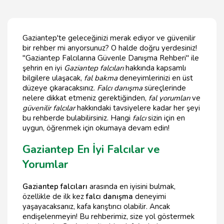
Gaziantep'te geleceğinizi merak ediyor ve güvenilir
bir rehber mi arıyorsunuz? O halde doğru yerdesiniz!
"Gaziantep Falcılarına Güvenle Danışma Rehberi" ile
şehrin en iyi
Gaziantep falcıları
hakkında kapsamlı
bilgilere ulaşacak,
fal bakma
deneyimlerinizi en üst
düzeye çıkaracaksınız.
Falcı danışma
süreçlerinde
nelere dikkat etmeniz gerektiğinden,
fal yorumları
ve
güvenilir falcılar
hakkındaki tavsiyelere kadar her şeyi
bu rehberde bulabilirsiniz. Hangi
falcı
sizin için en
uygun, öğrenmek için okumaya devam edin!
Gaziantep En İyi Falcılar ve
Yorumlar
Gaziantep falcıları
arasında en iyisini bulmak,
özellikle de ilk kez
falcı danışma
deneyimi
yaşayacaksanız, kafa karıştırıcı olabilir. Ancak
endişelenmeyin! Bu rehberimiz, size yol göstermek