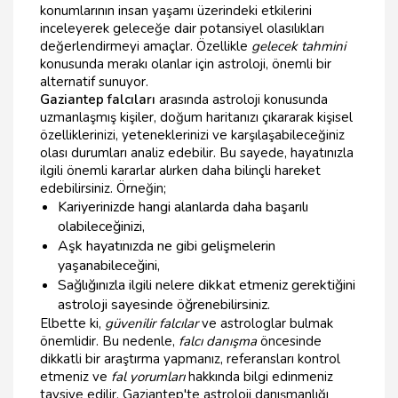
konumlarının insan yaşamı üzerindeki etkilerini
inceleyerek geleceğe dair potansiyel olasılıkları
değerlendirmeyi amaçlar. Özellikle
gelecek tahmini
konusunda merakı olanlar için astroloji, önemli bir
alternatif sunuyor.
Gaziantep falcıları
arasında astroloji konusunda
uzmanlaşmış kişiler, doğum haritanızı çıkararak kişisel
özelliklerinizi, yeteneklerinizi ve karşılaşabileceğiniz
olası durumları analiz edebilir. Bu sayede, hayatınızla
ilgili önemli kararlar alırken daha bilinçli hareket
edebilirsiniz. Örneğin;
Kariyerinizde hangi alanlarda daha başarılı
olabileceğinizi,
Aşk hayatınızda ne gibi gelişmelerin
yaşanabileceğini,
Sağlığınızla ilgili nelere dikkat etmeniz gerektiğini
astroloji sayesinde öğrenebilirsiniz.
Elbette ki,
güvenilir falcılar
ve astrologlar bulmak
önemlidir. Bu nedenle,
falcı danışma
öncesinde
dikkatli bir araştırma yapmanız, referansları kontrol
etmeniz ve
fal yorumları
hakkında bilgi edinmeniz
tavsiye edilir. Gaziantep'te astroloji danışmanlığı