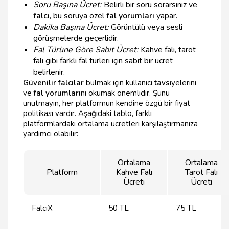
Soru Başına Ücret:
Belirli bir soru sorarsınız ve
falcı
, bu soruya özel
fal yorumları
yapar.
Dakika Başına Ücret:
Görüntülü veya sesli
görüşmelerde geçerlidir.
Fal Türüne Göre Sabit Ücret:
Kahve falı, tarot
falı gibi farklı fal türleri için sabit bir ücret
belirlenir.
Güvenilir falcılar
bulmak için kullanıcı
tavs
iyelerini
ve
fal yorumları
nı okumak önemlidir. Şunu
unutmayın, her platformun kendine özgü bir fiyat
politikası vardır. Aşağıdaki tablo, farklı
platformlardaki ortalama ücretleri karşılaştırmanıza
yardımcı olabilir:
Ortalama
Ortalama
Platform
Kahve Falı
Tarot Falı
Ücreti
Ücreti
FalcıX
50 TL
75 TL