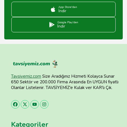
App Store'dan
İndir
Google Play'den
İndir
Tavsiyemiz.com
Size Aradığınız Hizmeti Kolayca Sunar
650 Sektör ve 200.000 Firma Arasında En UYGUN fiyatlı
Olanlar Listelenir. TAVSİYEMİZ’e Kulak ver KAR’lı Çık.
Kategoriler