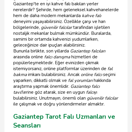
Gaziantep'te en iyi kahve falı bakılan yerler
nerelerdir? Şehirde, hem geleneksel kahvehanelerde
hem de daha modern mekanlarda
kahve falı
deneyimi yaşayabilirsiniz. Özellikle çarşı ve han
bölgelerinde,
güvenilir falcılar
tarafından işletilen
nostaljik mekanlar bulmak mümkündür. Buralarda,
samimi bir ortamda kahvenizi yudumlarken,
geleceğinize dair ipuçları alabilirsiniz.
Bununla birlikte, son yıllarda
Gaziantep falcıları
arasında online
falcı danışma
hizmetleri de
popülerleşmektedir. Eğer evinizden çıkmak
istemiyorsanız, online platformlar üzerinden de
fal
bakma
imkanı bulabilirsiniz. Ancak
online falcı
seçimi
yaparken, dikkatli olmak ve
fal yorumları
hakkında
araştırma yapmak önemlidir.
Gaziantep falcı
tavs
'lerine göz atarak, size en uygun
falcı
yı
bulabilirsiniz. Unutmayın, önemli olan
güvenilir falcılar
ile çalışmak ve doğru yönlendirmeler almaktır.
Gaziantep Tarot Falı Uzmanları ve
Seansları