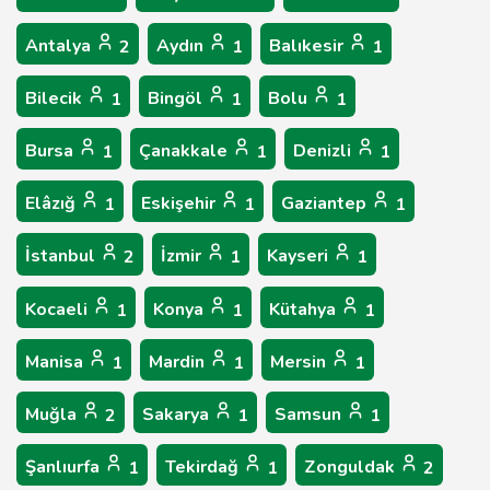
Antalya
Aydın
Balıkesir
2
1
1
Bilecik
Bingöl
Bolu
1
1
1
Bursa
Çanakkale
Denizli
1
1
1
Elâzığ
Eskişehir
Gaziantep
1
1
1
İstanbul
İzmir
Kayseri
2
1
1
Kocaeli
Konya
Kütahya
1
1
1
Manisa
Mardin
Mersin
1
1
1
Muğla
Sakarya
Samsun
2
1
1
Şanlıurfa
Tekirdağ
Zonguldak
1
1
2