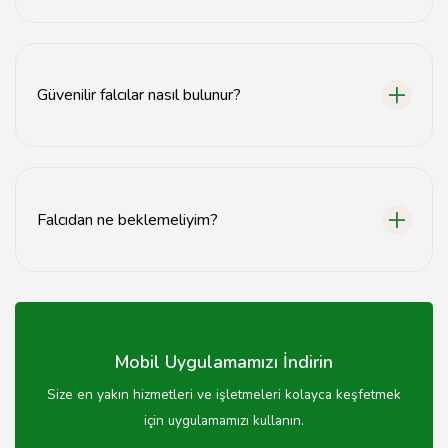
Fal bakma seansları genellikle 30 dakika ile 1 saat
arasında sürmektedir. Seans süresi falcının yöntemine
ve danışanın ihtiyaçlarına göre değişebilir.
Güvenilir falcılar nasıl bulunur?
Güvenilir falcılar, olumlu müşteri yorumları ve
tavsiyelerle bulunabilir. Ayrıca, sosyal medya ve yerel
forumlar üzerinden araştırma yapmak da faydalıdır.
Falcıdan ne beklemeliyim?
Falcıdan, geleceğe dair öngörüler, rehberlik ve kişisel
durumunuza yönelik yorumlar almayı bekleyebilirsiniz.
Her falcının yaklaşımı farklı olabilir.
Mobil Uygulamamızı İndirin
Size en yakın hizmetleri ve işletmeleri kolayca keşfetmek
için uygulamamızı kullanın.