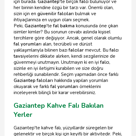
için burada.
Gaziantep
'te birçok
falcı
bulunuyor ve
her birinin kendine özgü bir tarzı var. Önemli olan,
sizin için en
güvenilir falcılar
ı bulmak ve
ihtiyaçlarınıza en uygun olanı seçmek.
Peki,
Gaziantep
'te
fal bakma
konusunda öne çıkan
isimler kimler? Bu sorunun cevabı aslında kişisel
tercihlere göre değişiyor. Ancak, genel olarak olumlu
fal yorumları
alan, tecrübeli ve dürüst
yaklaşımlarıyla bilinen bazı
falcılar
mevcut. Bu
falcı
tavs
iyelerini dikkate alırken, kendi sezgilerinize de
güvenmeyi unutmayın. Unutmayın ki en iyi
falcı
,
sizinle en iyi iletişimi kurabilen ve size doğru
rehberliği sunabilendir. Seçim yapmadan önce farklı
Gaziantep falcıları
hakkında yapılan yorumları
okuyarak ve farklı
fal yorumları
örneklerini
inceleyerek bilinçli bir karar verebilirsiniz.
Gaziantep Kahve Falı Bakılan
Yerler
Gaziantep'te kahve falı, yüzyıllardır süregelen bir
gelenektir ve birçok kişi için keyifli bir aktivitedir. Peki,