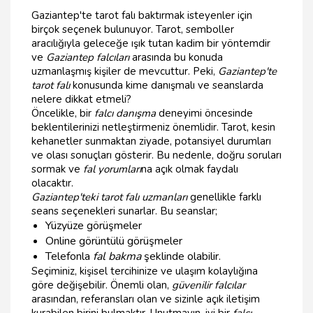
Gaziantep'te tarot falı baktırmak isteyenler için
birçok seçenek bulunuyor. Tarot, semboller
aracılığıyla geleceğe ışık tutan kadim bir yöntemdir
ve
Gaziantep falcıları
arasında bu konuda
uzmanlaşmış kişiler de mevcuttur. Peki,
Gaziantep'te
tarot falı
konusunda kime danışmalı ve seanslarda
nelere dikkat etmeli?
Öncelikle, bir
falcı danışma
deneyimi öncesinde
beklentilerinizi netleştirmeniz önemlidir. Tarot, kesin
kehanetler sunmaktan ziyade, potansiyel durumları
ve olası sonuçları gösterir. Bu nedenle, doğru soruları
sormak ve
fal yorumları
na açık olmak faydalı
olacaktır.
Gaziantep'teki tarot falı uzmanları
genellikle farklı
seans seçenekleri sunarlar. Bu seanslar;
Yüzyüze görüşmeler
Online görüntülü görüşmeler
Telefonla
fal bakma
şeklinde olabilir.
Seçiminiz, kişisel tercihinize ve ulaşım kolaylığına
göre değişebilir. Önemli olan,
güvenilir falcılar
arasından, referansları olan ve sizinle açık iletişim
kurabilen birini bulmaktır. Unutmayın, iyi bir
falcı