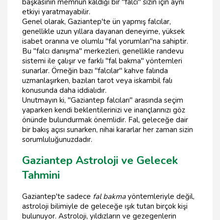
başkasının memnun kaldığı bir "falcı" sizin için aynı
etkiyi yaratmayabilir.
Genel olarak, Gaziantep'te ün yapmış falcılar,
genellikle uzun yıllara dayanan deneyime, yüksek
isabet oranına ve olumlu "fal yorumları"na sahiptir.
Bu "falcı danışma" merkezleri, genellikle randevu
sistemi ile çalışır ve farklı "fal bakma" yöntemleri
sunarlar. Örneğin bazı "falcılar" kahve falında
uzmanlaşırken, bazıları tarot veya iskambil falı
konusunda daha iddialıdır.
Unutmayın ki, "Gaziantep falcıları" arasında seçim
yaparken kendi beklentilerinizi ve inançlarınızı göz
önünde bulundurmak önemlidir. Fal, geleceğe dair
bir bakış açısı sunarken, nihai kararlar her zaman sizin
sorumluluğunuzdadır.
Gaziantep Astroloji ve Gelecek
Tahmini
Gaziantep'te sadece
fal bakma
yöntemleriyle değil,
astroloji bilimiyle de geleceğe ışık tutan birçok kişi
bulunuyor. Astroloji, yıldızların ve gezegenlerin