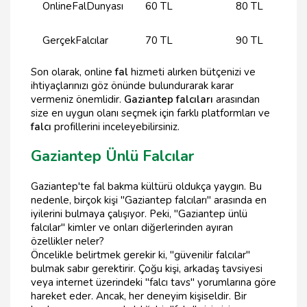
OnlineFalDunyası
60 TL
80 TL
GerçekFalcılar
70 TL
90 TL
Son olarak, online
fal
hizmeti alırken bütçenizi ve
ihtiyaçlarınızı göz önünde bulundurarak karar
vermeniz önemlidir.
Gaziantep falcıları
arasından
size en uygun olanı seçmek için farklı platformları ve
falcı
profillerini inceleyebilirsiniz.
Gaziantep Ünlü Falcılar
Gaziantep'te fal bakma kültürü oldukça yaygın. Bu
nedenle, birçok kişi "Gaziantep falcıları" arasında en
iyilerini bulmaya çalışıyor. Peki, "Gaziantep ünlü
falcılar" kimler ve onları diğerlerinden ayıran
özellikler neler?
Öncelikle belirtmek gerekir ki, "güvenilir falcılar"
bulmak sabır gerektirir. Çoğu kişi, arkadaş tavsiyesi
veya internet üzerindeki "falcı tavs" yorumlarına göre
hareket eder. Ancak, her deneyim kişiseldir. Bir