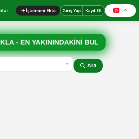
alar
İşletmeni Ekle
Giriş Yap
Kayıt Ol
IKLA -
EN YAKININDAKİNİ BUL
Ara