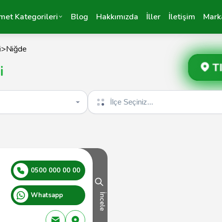
met Kategorileri
Blog
Hakkımızda
İller
İletişim
Mark
i
>
Niğde
T
i
İlçe seçin
0500 000 00 00
Whatsapp
İncele