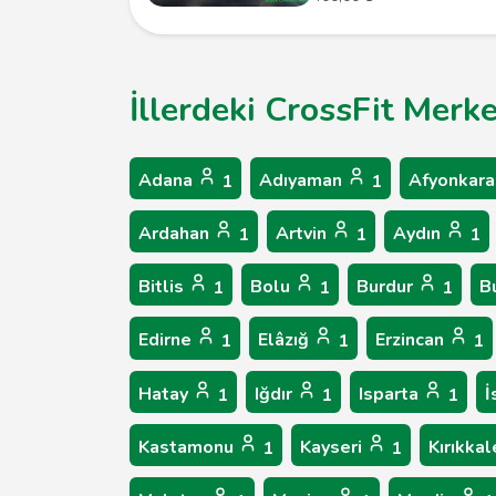
İllerdeki CrossFit Merke
Adana
Adıyaman
Afyonkara
1
1
Ardahan
Artvin
Aydın
1
1
1
Bitlis
Bolu
Burdur
B
1
1
1
Edirne
Elâzığ
Erzincan
1
1
1
Hatay
Iğdır
Isparta
İ
1
1
1
Kastamonu
Kayseri
Kırıkka
1
1