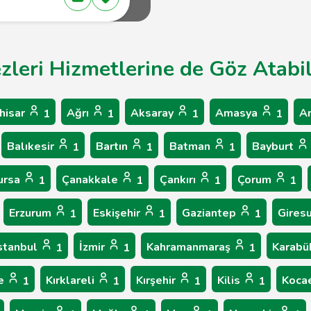
zleri Hizmetlerine de Göz Atabil
hisar
Ağrı
Aksaray
Amasya
A
1
1
1
1
Balıkesir
Bartın
Batman
Bayburt
1
1
1
ursa
Çanakkale
Çankırı
Çorum
1
1
1
1
Erzurum
Eskişehir
Gaziantep
Gires
1
1
1
stanbul
İzmir
Kahramanmaraş
Karab
1
1
1
le
Kırklareli
Kırşehir
Kilis
Koca
1
1
1
1