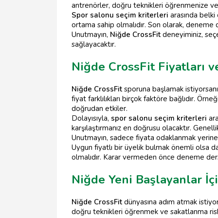
antrenörler, doğru teknikleri öğrenmenize ve 
Spor salonu seçim kriterleri
arasında belki 
ortama sahip olmalıdır. Son olarak, deneme de
Unutmayın,
Niğde CrossFit
deneyiminiz, seçe
sağlayacaktır.
Niğde CrossFit Fiyatları v
Niğde CrossFit
sporuna başlamak istiyorsanız
fiyat farklılıkları birçok faktöre bağlıdır. Ör
doğrudan etkiler.
Dolayısıyla,
spor salonu seçim kriterleri
ara
karşılaştırmanız en doğrusu olacaktır. Genellikl
Unutmayın, sadece fiyata odaklanmak yerine,
Uygun fiyatlı bir üyelik bulmak önemli olsa d
olmalıdır. Karar vermeden önce deneme dersle
Niğde Yeni Başlayanlar İçi
Niğde CrossFit
dünyasına adım atmak istiyors
doğru teknikleri öğrenmek ve sakatlanma riskin