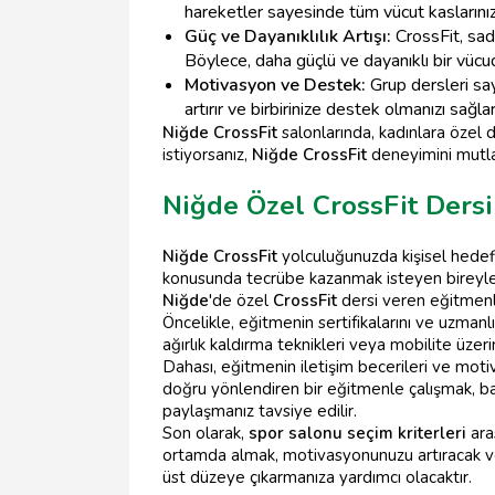
hareketler sayesinde tüm vücut kaslarınız 
Güç ve Dayanıklılık Artışı:
CrossFit, sade
Böylece, daha güçlü ve dayanıklı bir vücu
Motivasyon ve Destek:
Grup dersleri sa
artırır ve birbirinize destek olmanızı sağlar
Niğde CrossFit
salonlarında, kadınlara özel 
istiyorsanız,
Niğde CrossFit
deneyimini mutla
Niğde Özel CrossFit Dersi
Niğde CrossFit
yolculuğunuzda kişisel hedefle
konusunda tecrübe kazanmak isteyen bireyler 
Niğde
'de özel
CrossFit
dersi veren eğitmenl
Öncelikle, eğitmenin sertifikalarını ve uzmanlık
ağırlık kaldırma teknikleri veya mobilite üzer
Dahası, eğitmenin iletişim becerileri ve mo
doğru yönlendiren bir eğitmenle çalışmak, başa
paylaşmanız tavsiye edilir.
Son olarak,
spor salonu seçim kriterleri
aras
ortamda almak, motivasyonunuzu artıracak ve
üst düzeye çıkarmanıza yardımcı olacaktır.