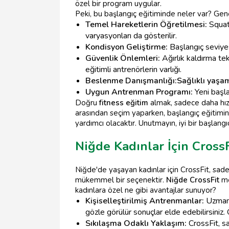
özel bir program uygular.
Peki, bu başlangıç eğitiminde neler var? Genell
Temel Hareketlerin Öğretilmesi:
Squat,
varyasyonları da gösterilir.
Kondisyon Geliştirme:
Başlangıç seviyesi
Güvenlik Önlemleri:
Ağırlık kaldırma tek
eğitimli antrenörlerin varlığı.
Beslenme Danışmanlığı:
Sağlıklı yaşa
Uygun Antrenman Programı:
Yeni başla
Doğru
fitness eğitim
almak, sadece daha hız
arasından seçim yaparken, başlangıç eğitimi
yardımcı olacaktır. Unutmayın, iyi bir başlangıç,
Niğde Kadınlar İçin Cross
Niğde'de yaşayan kadınlar için CrossFit, sa
mükemmel bir seçenektir.
Niğde CrossFit
me
kadınlara özel ne gibi avantajlar sunuyor?
Kişiselleştirilmiş Antrenmanlar:
Uzman a
gözle görülür sonuçlar elde edebilirsiniz.
Sıkılaşma Odaklı Yaklaşım:
CrossFit, s