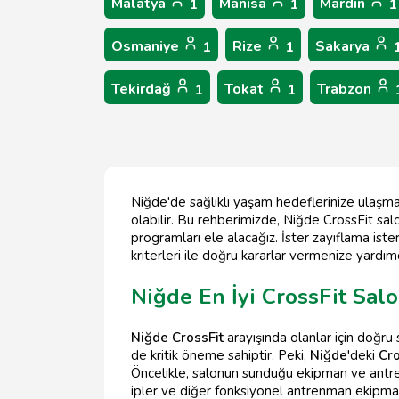
Malatya
Manisa
Mardin
1
1
1
Osmaniye
Rize
Sakarya
1
1
Tekirdağ
Tokat
Trabzon
1
1
Niğde'de sağlıklı yaşam hedeflerinize ulaşma
olabilir. Bu rehberimizde, Niğde CrossFit salo
programları ele alacağız. İster zayıflama iste
kriterleri ile doğru kararlar vermenize yardımc
Niğde En İyi CrossFit Salo
Niğde CrossFit
arayışında olanlar için doğr
de kritik öneme sahiptir. Peki,
Niğde
'deki
Cro
Öncelikle, salonun sunduğu ekipman ve antren
ipler ve diğer fonksiyonel antrenman ekipmanl