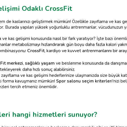
lişimi Odaklı CrossFit
de kaslarınızı geliştirmek mümkün! Özellikle zayıflama ve kas geli
uyor. Burada yapılan yüksek yoğunluklu antrenmanlar, vücudunuzun y
ve kas gelişimi konusunda nasıl bir fark yaratıyor? İşte bazı önemli
anlar metabolizmayı hızlandırarak gün boyu daha fazla kalori yakm
Kombinasyonu
:
CrossFit
, kardiyo ve kuvvet antrenmanlarını bir araya
Fit merkezi
,
sağlıklı yaşam
ve beslenme konusunda da danışmanl
kleyerek daha hızlı sonuç alabilirsiniz.
, zayıflama ve kas gelişimi hedeflerinize ulaşmanızda size büyük ka
zdeki forma kavuşmanız mümkün!
Spor salonu seçim kriterleri
'nizi b
leri tercih etmeniz önemlidir.
eri hangi hizmetleri sunuyor?