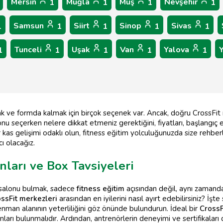
Mersin
Muğla
Muş
Nevşehir
1
1
1
1
Samsun
Siirt
Sinop
Sivas
1
1
1
1
1
Tunceli
Uşak
Van
Yalova
1
1
1
1
1
k ve formda kalmak için birçok seçenek var. Ancak, doğru CrossFit m
nu seçerken nelere dikkat etmeniz gerektiğini, fiyatları, başlangıç e
r kas gelişimi odaklı olun, fitness eğitim yolculuğunuzda size rehbe
ı olacağız.
nları ve Box Tavsiyeleri
u salonu bulmak, sadece
fitness eğitim
açısından değil, aynı zaman
ssFit merkezleri
arasından en iyilerini nasıl ayırt edebilirsiniz? İşte
man alanının yeterliliğini göz önünde bulundurun. İdeal bir
CrossF
arı bulunmalıdır. Ardından, antrenörlerin deneyimi ve sertifikaları d