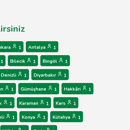
irsiniz
nkara
Antalya
1
1
Bilecik
Bingöl
1
1
1
Denizli
Diyarbakır
1
1
un
Gümüşhane
Hakkâri
1
1
1
ük
Karaman
Kars
1
1
1
eli
Konya
Kütahya
1
1
1