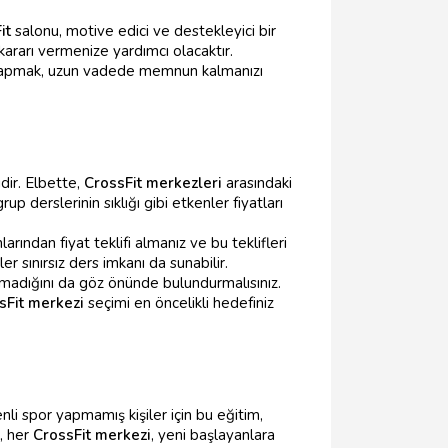
it
salonu, motive edici ve destekleyici bir
ararı vermenize yardımcı olacaktır.
ma yapmak, uzun vadede memnun kalmanızı
dir. Elbette,
CrossFit merkezleri
arasındaki
p derslerinin sıklığı gibi etkenler fiyatları
larından fiyat teklifi almanız ve bu teklifleri
er sınırsız ders imkanı da sunabilir.
lmadığını da göz önünde bulundurmalısınız.
sFit merkezi
seçimi en öncelikli hedefiniz
li spor yapmamış kişiler için bu eğitim,
i, her
CrossFit merkezi
, yeni başlayanlara