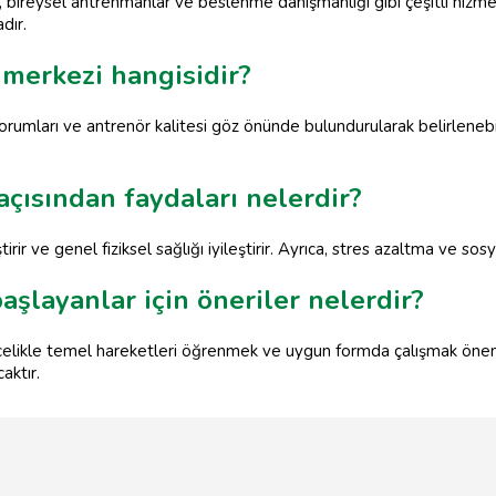
, bireysel antrenmanlar ve beslenme danışmanlığı gibi çeşitli hizmet
dır.
 merkezi hangisidir?
yorumları ve antrenör kalitesi göz önünde bulundurularak belirlenebil
açısından faydaları nelerdir?
iştirir ve genel fiziksel sağlığı iyileştirir. Ayrıca, stres azaltma ve sos
aşlayanlar için öneriler nelerdir?
celikle temel hareketleri öğrenmek ve uygun formda çalışmak önemli
aktır.