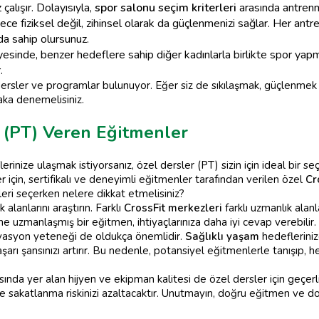
çalışır. Dolayısıyla,
spor salonu seçim kriterleri
arasında antrenma
ce fiziksel değil, zihinsel olarak da güçlenmenizi sağlar. Her antrenma
da sahip olursunuz.
yesinde, benzer hedeflere sahip diğer kadınlarla birlikte spor ya
.
dersler ve programlar bulunuyor. Eğer siz de sıkılaşmak, güçlenmek
ka denemelisiniz.
 (PT) Veren Eğitmenler
rinize ulaşmak istiyorsanız, özel dersler (PT) sizin için ideal bir seç
için, sertifikalı ve deneyimli eğitmenler tarafından verilen özel
Cr
eri seçerken nelere dikkat etmelisiniz?
 alanlarını araştırın. Farklı
CrossFit merkezleri
farklı uzmanlık alanl
ine uzmanlaşmış bir eğitmen, ihtiyaçlarınıza daha iyi cevap verebilir.
tivasyon yeteneği de oldukça önemlidir.
Sağlıklı yaşam
hedefleriniz
rı şansınızı artırır. Bu nedenle, potansiyel eğitmenlerle tanışıp, hed
ında yer alan hijyen ve ekipman kalitesi de özel dersler için geçerlid
 sakatlanma riskinizi azaltacaktır. Unutmayın, doğru eğitmen ve d