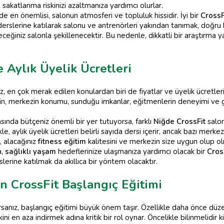
sakatlanma riskinizi azaltmanıza yardımcı olurlar.
de en önemlisi, salonun atmosferi ve topluluk hissidir. İyi bir
CrossF
rslerine katılarak salonu ve antrenörleri yakından tanımak, doğru k
ceğiniz salonla şekillenecektir. Bu nedenle, dikkatli bir araştır
e Aylık Üyelik Ücretleri
, en çok merak edilen konulardan biri de fiyatlar ve üyelik ücretleri
neğin, merkezin konumu, sunduğu imkanlar, eğitmenlerin deneyimi ve gru
sında bütçeniz önemli bir yer tutuyorsa, farklı
Niğde CrossFit
salon
e, aylık üyelik ücretleri belirli sayıda dersi içerir, ancak bazı merkezl
 alacağınız
fitness eğitim
kalitesini ve merkezin size uygun olup o
a,
sağlıklı yaşam
hedeflerinize ulaşmanıza yardımcı olacak bir
Cros
rine katılmak da akıllıca bir yöntem olacaktır.
n CrossFit Başlangıç Eğitimi
anız, başlangıç eğitimi büyük önem taşır. Özellikle daha önce düzen
i en aza indirmek adına kritik bir rol oynar. Öncelikle bilinmelidir k