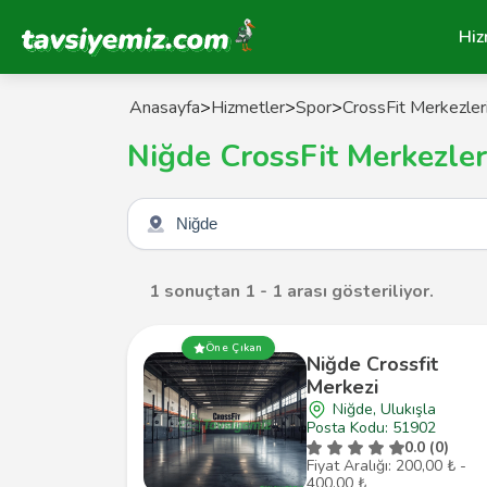
Tavsiyemiz Anasayfa
Hiz
Anasayfa
>
Hizmetler
>
Spor
>
CrossFit Merkezler
Niğde CrossFit Merkezler
Şehir seçin
1 sonuçtan 1 - 1 arası gösteriliyor.
Öne Çıkan
Niğde Crossfit
Merkezi
Niğde, Ulukışla
Posta Kodu: 51902
0.0 (0)
Fiyat Aralığı: 200,00 ₺ -
400,00 ₺