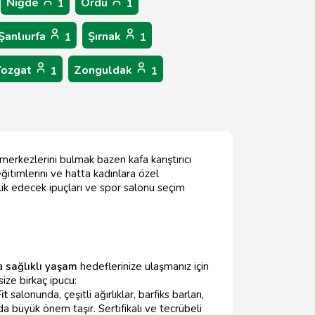
Niğde
Ordu
1
1
Şanlıurfa
Şırnak
1
1
Yozgat
Zonguldak
1
1
erkezlerini bulmak bazen kafa karıştırıcı
ğitimlerini ve hatta kadınlara özel
rlik edecek ipuçları ve spor salonu seçim
da
sağlıklı yaşam
hedeflerinize ulaşmanız için
 size birkaç ipucu:
it
salonunda, çeşitli ağırlıklar, barfiks barları,
a büyük önem taşır. Sertifikalı ve tecrübeli