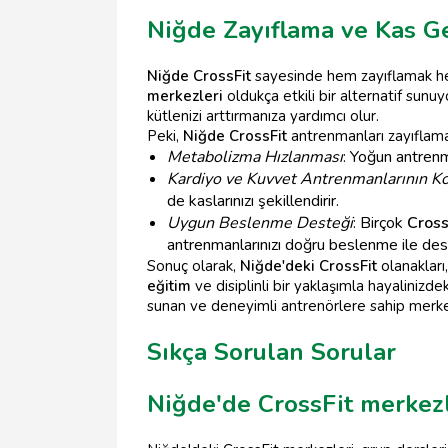
Niğde Zayıflama ve Kas Ge
Niğde CrossFit
sayesinde hem zayıflamak hem 
merkezleri
oldukça etkili bir alternatif sun
kütlenizi arttırmanıza yardımcı olur.
Peki,
Niğde CrossFit
antrenmanları zayıflama 
Metabolizma Hızlanması
: Yoğun antrenm
Kardiyo ve Kuvvet Antrenmanlarının 
de kaslarınızı şekillendirir.
Uygun Beslenme Desteği
: Birçok
Cross
antrenmanlarınızı doğru beslenme ile deste
Sonuç olarak,
Niğde'deki CrossFit
olanakları
eğitim
ve disiplinli bir yaklaşımla hayalini
sunan ve deneyimli antrenörlere sahip merkez
Sıkça Sorulan Sorular
Niğde'de CrossFit merkezl