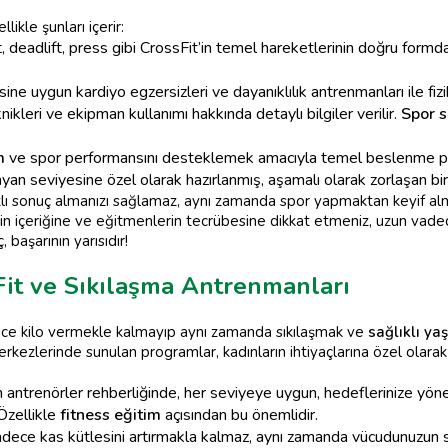
ikle şunları içerir:
 deadlift, press gibi CrossFit’in temel hareketlerinin doğru formda
ne uygun kardiyo egzersizleri ve dayanıklılık antrenmanları ile fizi
nikleri ve ekipman kullanımı hakkında detaylı bilgiler verilir.
Spor s
m
ve spor performansını desteklemek amacıyla temel beslenme prens
yan seviyesine özel olarak hazırlanmış, aşamalı olarak zorlaşan bi
lı sonuç almanızı sağlamaz, aynı zamanda spor yapmaktan keyif alm
nin içeriğine ve eğitmenlerin tecrübesine dikkat etmeniz, uzun vad
 başarının yarısıdır!
Fit ve Sıkılaşma Antrenmanları
dece kilo vermekle kalmayıp aynı zamanda sıkılaşmak ve
sağlıklı y
rkezlerinde sunulan programlar, kadınların ihtiyaçlarına özel olarak 
ntrenörler rehberliğinde, her seviyeye uygun, hedeflerinize yöne
 Özellikle
fitness eğitim
açısından bu önemlidir.
adece kas kütlesini artırmakla kalmaz, aynı zamanda vücudunuzun s