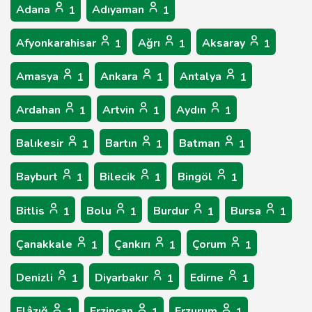
Adana
Adıyaman
1
1
Afyonkarahisar
Ağrı
Aksaray
1
1
1
Amasya
Ankara
Antalya
1
1
1
Ardahan
Artvin
Aydın
1
1
1
Balıkesir
Bartın
Batman
1
1
1
Bayburt
Bilecik
Bingöl
1
1
1
Bitlis
Bolu
Burdur
Bursa
1
1
1
1
Çanakkale
Çankırı
Çorum
1
1
1
Denizli
Diyarbakır
Edirne
1
1
1
Elâzığ
Erzincan
Erzurum