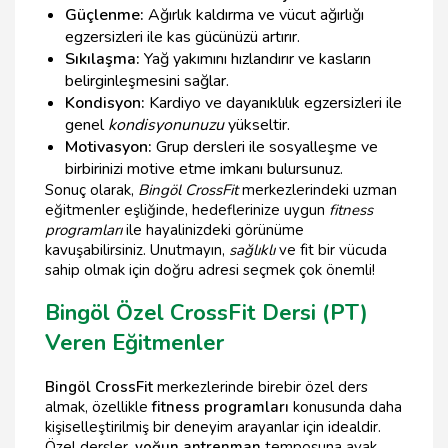
Güçlenme:
Ağırlık kaldırma ve vücut ağırlığı
egzersizleri ile kas gücünüzü artırır.
Sıkılaşma:
Yağ yakımını hızlandırır ve kasların
belirginleşmesini sağlar.
Kondisyon:
Kardiyo ve dayanıklılık egzersizleri ile
genel
kondisyonunuzu
yükseltir.
Motivasyon:
Grup dersleri ile sosyalleşme ve
birbirinizi motive etme imkanı bulursunuz.
Sonuç olarak,
Bingöl CrossFit
merkezlerindeki uzman
eğitmenler eşliğinde, hedeflerinize uygun
fitness
programları
ile hayalinizdeki görünüme
kavuşabilirsiniz. Unutmayın,
sağlıklı
ve fit bir vücuda
sahip olmak için doğru adresi seçmek çok önemli!
Bingöl Özel CrossFit Dersi (PT)
Veren Eğitmenler
Bingöl CrossFit
merkezlerinde birebir özel ders
almak, özellikle
fitness programları
konusunda daha
kişiselleştirilmiş bir deneyim arayanlar için idealdir.
Özel dersler,
yoğun antrenman
temposuna ayak