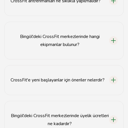
CrossFit antrenmanları ne sıklıkla yapılmalıdır?
CrossFit antrenmanları genellikle haftada 3-5 kez
önerilmektedir. Ancak, kişisel hedeflere göre değişiklik
gösterebilir.
Bingöl'deki CrossFit merkezlerinde hangi
ekipmanlar bulunur?
Bingöl'deki CrossFit merkezlerinde genellikle dambıl,
barbell, kettlebell, ip, ve çeşitli cardio ekipmanları
bulunmaktadır.
CrossFit'e yeni başlayanlar için öneriler nelerdir?
Yeni başlayanlar için, temel hareketleri öğrenmek ve
formu doğru yapmak önemlidir. Ayrıca, antrenman
öncesi ısınma ve sonrası soğuma yapmayı unutmayın.
Bingöl'deki CrossFit merkezlerinde üyelik ücretleri
ne kadardır?