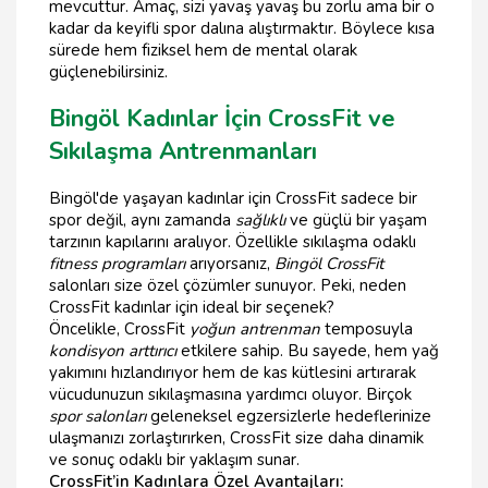
mevcuttur. Amaç, sizi yavaş yavaş bu zorlu ama bir o
kadar da keyifli spor dalına alıştırmaktır. Böylece kısa
sürede hem fiziksel hem de mental olarak
güçlenebilirsiniz.
Bingöl Kadınlar İçin CrossFit ve
Sıkılaşma Antrenmanları
Bingöl'de yaşayan kadınlar için CrossFit sadece bir
spor değil, aynı zamanda
sağlıklı
ve güçlü bir yaşam
tarzının kapılarını aralıyor. Özellikle sıkılaşma odaklı
fitness programları
arıyorsanız,
Bingöl CrossFit
salonları size özel çözümler sunuyor. Peki, neden
CrossFit kadınlar için ideal bir seçenek?
Öncelikle, CrossFit
yoğun antrenman
temposuyla
kondisyon arttırıcı
etkilere sahip. Bu sayede, hem yağ
yakımını hızlandırıyor hem de kas kütlesini artırarak
vücudunuzun sıkılaşmasına yardımcı oluyor. Birçok
spor salonları
geleneksel egzersizlerle hedeflerinize
ulaşmanızı zorlaştırırken, CrossFit size daha dinamik
ve sonuç odaklı bir yaklaşım sunar.
CrossFit’in Kadınlara Özel Avantajları: