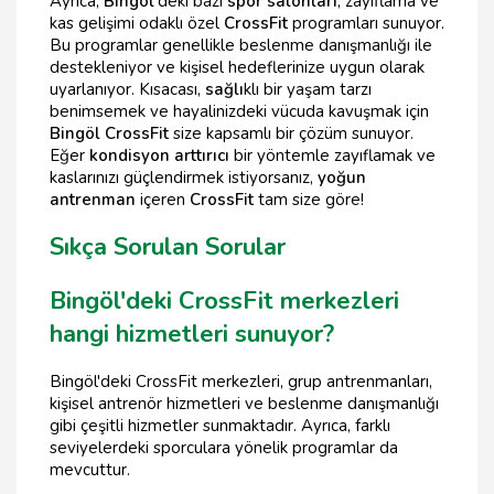
Ayrıca,
Bingöl
'deki bazı
spor salonları
, zayıflama ve
kas gelişimi odaklı özel
CrossFit
programları sunuyor.
Bu programlar genellikle beslenme danışmanlığı ile
destekleniyor ve kişisel hedeflerinize uygun olarak
uyarlanıyor. Kısacası,
sağlı
klı bir yaşam tarzı
benimsemek ve hayalinizdeki vücuda kavuşmak için
Bingöl CrossFit
size kapsamlı bir çözüm sunuyor.
Eğer
kondisyon arttırıcı
bir yöntemle zayıflamak ve
kaslarınızı güçlendirmek istiyorsanız,
yoğun
antrenman
içeren
CrossFit
tam size göre!
Sıkça Sorulan Sorular
Bingöl'deki CrossFit merkezleri
hangi hizmetleri sunuyor?
Bingöl'deki CrossFit merkezleri, grup antrenmanları,
kişisel antrenör hizmetleri ve beslenme danışmanlığı
gibi çeşitli hizmetler sunmaktadır. Ayrıca, farklı
seviyelerdeki sporculara yönelik programlar da
mevcuttur.