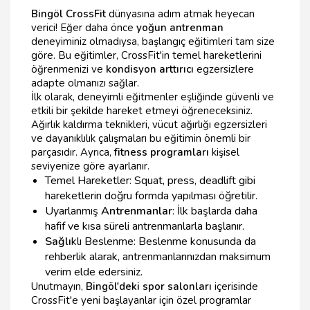
Bingöl CrossFit
dünyasına adım atmak heyecan
verici! Eğer daha önce
yoğun antrenman
deneyiminiz olmadıysa, başlangıç eğitimleri tam size
göre. Bu eğitimler, CrossFit'in temel hareketlerini
öğrenmenizi ve
kondisyon arttırıcı
egzersizlere
adapte olmanızı sağlar.
İlk olarak, deneyimli eğitmenler eşliğinde güvenli ve
etkili bir şekilde hareket etmeyi öğreneceksiniz.
Ağırlık kaldırma teknikleri, vücut ağırlığı egzersizleri
ve dayanıklılık çalışmaları bu eğitimin önemli bir
parçasıdır. Ayrıca,
fitness programları
kişisel
seviyenize göre ayarlanır.
Temel Hareketler: Squat, press, deadlift gibi
hareketlerin doğru formda yapılması öğretilir.
Uyarlanmış
Antrenmanlar
: İlk başlarda daha
hafif ve kısa süreli antrenmanlarla başlanır.
Sağlı
klı Beslenme: Beslenme konusunda da
rehberlik alarak, antrenmanlarınızdan maksimum
verim elde edersiniz.
Unutmayın,
Bingöl'deki spor salonları
içerisinde
CrossFit'e yeni başlayanlar için özel programlar