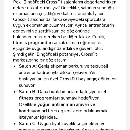
Peki, Bingöl'deki CrossFit salonlarını değerlendirirken
nelere dikkat etmeliyiz? Öncelikle, salonun sunduğu
ekipmanların çeşitliliği ve kalitesi önemli. İyi bir
CrossFit salonunda, farklı seviyedeki sporculara
uygun ekipmanlar bulunmalıdır. Ayrıca, antrenörlerin
deneyimi ve sertifikaları da göz önünde
bulundurulması gereken bir diğer faktör. Çünkü,
fitness programları
ancak uzman eğitmenler
eşliğinde uygulandığında etkili ve güvenli olur.
Şimdi gelin, Bingöl'deki potansiyel CrossFit
merkezlerine bir göz atalım:
Salon A:
Geniş ekipman parkuru ve tecrübeli
antrenör kadrosuyla dikkat çekiyor. Yeni
başlayanlar için özel
CrossFit
başlangıç eğitimleri
sunuyor.
Salon B:
Daha butik bir ortamda, kişiye özel
fitness programları
sunmayı hedefliyor.
Özellikle
yoğun antrenman
arayan ve
kondisyon arttırıcı
egzersizlere odaklanmak
isteyenler için ideal.
Salon C:
Uygun fiyatlı üyelik seçenekleri ve
merkezi konumuyla öne çıkıyor. Ancak, ekipman