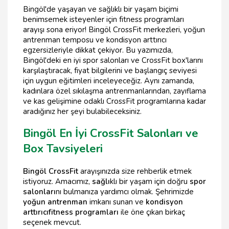
Bingöl'de yaşayan ve sağlıklı bir yaşam biçimi
benimsemek isteyenler için fitness programları
arayışı sona eriyor! Bingöl CrossFit merkezleri, yoğun
antrenman temposu ve kondisyon arttırıcı
egzersizleriyle dikkat çekiyor. Bu yazımızda,
Bingöl'deki en iyi spor salonları ve CrossFit box'larını
karşılaştıracak, fiyat bilgilerini ve başlangıç seviyesi
için uygun eğitimleri inceleyeceğiz. Aynı zamanda,
kadınlara özel sıkılaşma antrenmanlarından, zayıflama
ve kas gelişimine odaklı CrossFit programlarına kadar
aradığınız her şeyi bulabileceksiniz.
Bingöl En İyi CrossFit Salonları ve
Box Tavsiyeleri
Bingöl CrossFit
arayışınızda size rehberlik etmek
istiyoruz. Amacımız,
sağlı
klı bir yaşam için doğru
spor
salonları
nı bulmanıza yardımcı olmak. Şehrimizde
yoğun antrenman
imkanı sunan ve
kondisyon
arttırıcı
fitness programları
ile öne çıkan birkaç
seçenek mevcut.