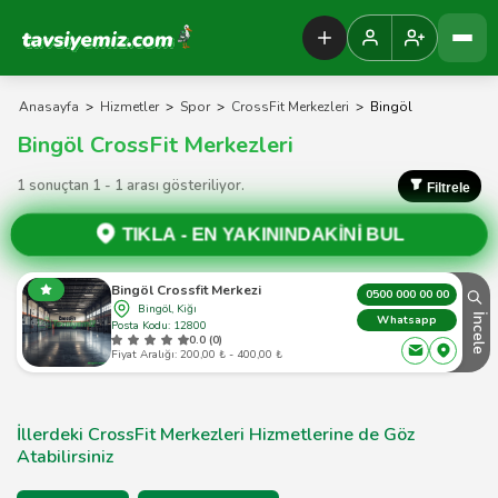
Tavsiyemiz Anasayfa
Anasayfa
>
Hizmetler
>
Spor
>
CrossFit Merkezleri
>
Bingöl
Bingöl CrossFit Merkezleri
1 sonuçtan 1 - 1 arası gösteriliyor.
Filtrele
TIKLA -
EN YAKININDAKİNİ BUL
Bingöl Crossfit Merkezi
0500 000 00 00
Bingöl, Kiğı
İncele
Whatsapp
Posta Kodu: 12800
0.0 (0)
Fiyat Aralığı: 200,00 ₺ - 400,00 ₺
İllerdeki CrossFit Merkezleri Hizmetlerine de Göz
Atabilirsiniz