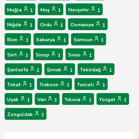
Muğla
Muş
Nevşehir
1
1
1
Niğde
Ordu
Osmaniye
1
1
1
Rize
Sakarya
Samsun
1
1
1
Siirt
Sinop
Sivas
1
1
1
Şanlıurfa
Şırnak
Tekirdağ
1
1
1
Tokat
Trabzon
Tunceli
1
1
1
Uşak
Van
Yalova
Yozgat
1
1
1
1
Zonguldak
1