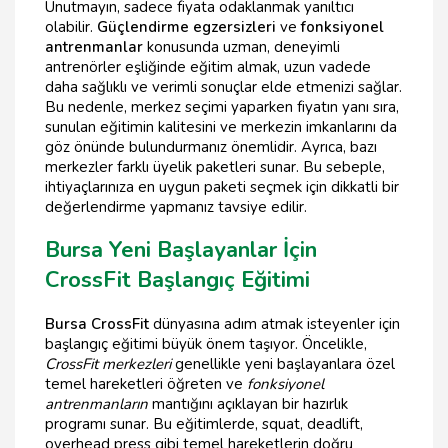
Unutmayın, sadece fiyata odaklanmak yanıltıcı
olabilir.
Güçlendirme egzersizleri
ve
fonksiyonel
antrenmanlar
konusunda uzman, deneyimli
antrenörler eşliğinde eğitim almak, uzun vadede
daha sağlıklı ve verimli sonuçlar elde etmenizi sağlar.
Bu nedenle, merkez seçimi yaparken fiyatın yanı sıra,
sunulan eğitimin kalitesini ve merkezin imkanlarını da
göz önünde bulundurmanız önemlidir. Ayrıca, bazı
merkezler farklı üyelik paketleri sunar. Bu sebeple,
ihtiyaçlarınıza en uygun paketi seçmek için dikkatli bir
değerlendirme yapmanız tavsiye edilir.
Bursa Yeni Başlayanlar İçin
CrossFit Başlangıç Eğitimi
Bursa CrossFit
dünyasına adım atmak isteyenler için
başlangıç eğitimi büyük önem taşıyor. Öncelikle,
CrossFit merkezleri
genellikle yeni başlayanlara özel
temel hareketleri öğreten ve
fonksiyonel
antrenmanların
mantığını açıklayan bir hazırlık
programı sunar. Bu eğitimlerde, squat, deadlift,
overhead press gibi temel hareketlerin doğru