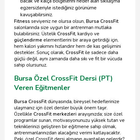
bacak ve kalça bölgelerini hedef alan sıkılaşma
egzersizleriyle istediğiniz görünüme
kavuşabilirsiniz.
Fitness
seviyeniz ne olursa olsun,
Bursa CrossFit
salonlarında size uygun bir antrenman mutlaka
bulabilirsiniz. Üstelik
CrossFit
, kardiyo ve
güçlendirme
elementlerini bir araya getirdiği için,
hem kalori yakımını hızlandırır hem de kas gelişimini
destekler. Sonuç olarak,
CrossFit
ile sadece daha
güçlü değil, aynı zamanda daha sıkı ve fit bir vücuda
sahip olursunuz.
Bursa Özel CrossFit Dersi (PT)
Veren Eğitmenler
Bursa CrossFit
dünyasında, bireysel hedeflerinize
ulaşmanız için özel dersler büyük önem taşır.
Özellikle
CrossFit merkezleri
arayışınızda; size özel
programlar sunan, motivasyonunuzu yüksek tutan ve
tekniklerinizi geliştiren bir eğitmene sahip olmak,
antrenmanlarınızdan alacağınız verimi katlayacaktır.
Peki, özel CrossFit dersi almanın avantajları nelerdir?