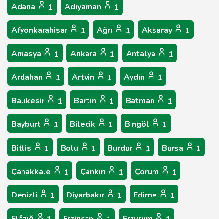
Adana
Adıyaman
1
1
Afyonkarahisar
Ağrı
Aksaray
1
1
1
Amasya
Ankara
Antalya
1
1
1
Ardahan
Artvin
Aydın
1
1
1
Balıkesir
Bartın
Batman
1
1
1
Bayburt
Bilecik
Bingöl
1
1
1
Bitlis
Bolu
Burdur
Bursa
1
1
1
1
Çanakkale
Çankırı
Çorum
1
1
1
Denizli
Diyarbakır
Edirne
1
1
1
Elâzığ
Erzincan
Erzurum