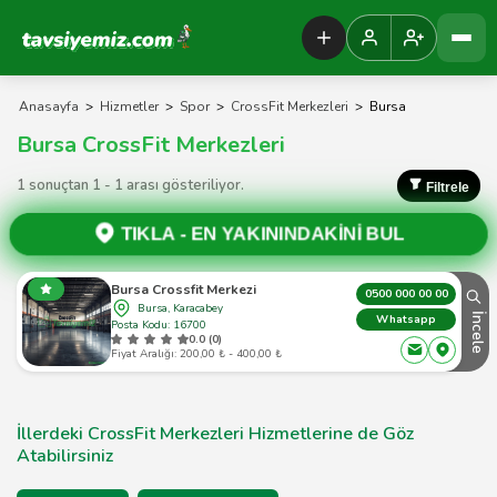
Tavsiyemiz Anasayfa
Anasayfa
>
Hizmetler
>
Spor
>
CrossFit Merkezleri
>
Bursa
Bursa CrossFit Merkezleri
1 sonuçtan 1 - 1 arası gösteriliyor.
Filtrele
TIKLA -
EN YAKININDAKİNİ BUL
Bursa Crossfit Merkezi
0500 000 00 00
Bursa, Karacabey
İncele
Whatsapp
Posta Kodu: 16700
0.0 (0)
Fiyat Aralığı: 200,00 ₺ - 400,00 ₺
İllerdeki CrossFit Merkezleri Hizmetlerine de Göz
Atabilirsiniz