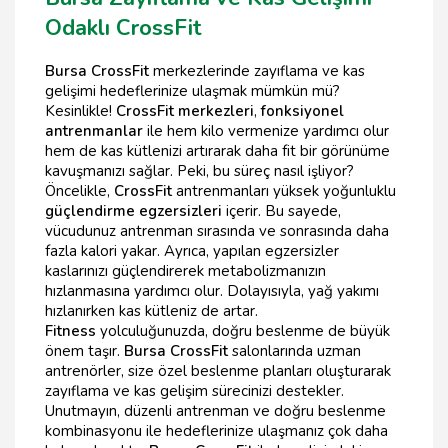
Odaklı CrossFit
Bursa CrossFit
merkezlerinde zayıflama ve kas
gelişimi hedeflerinize ulaşmak mümkün mü?
Kesinlikle!
CrossFit merkezleri
,
fonksiyonel
antrenmanlar
ile hem kilo vermenize yardımcı olur
hem de kas kütlenizi artırarak daha fit bir görünüme
kavuşmanızı sağlar. Peki, bu süreç nasıl işliyor?
Öncelikle,
CrossFit
antrenmanları yüksek yoğunluklu
güçlendirme egzersizleri
içerir. Bu sayede,
vücudunuz antrenman sırasında ve sonrasında daha
fazla kalori yakar. Ayrıca, yapılan egzersizler
kaslarınızı güçlendirerek metabolizmanızın
hızlanmasına yardımcı olur. Dolayısıyla, yağ yakımı
hızlanırken kas kütleniz de artar.
Fitness
yolculuğunuzda, doğru beslenme de büyük
önem taşır.
Bursa CrossFit
salonlarında uzman
antrenörler, size özel beslenme planları oluşturarak
zayıflama ve kas gelişim sürecinizi destekler.
Unutmayın, düzenli antrenman ve doğru beslenme
kombinasyonu ile hedeflerinize ulaşmanız çok daha