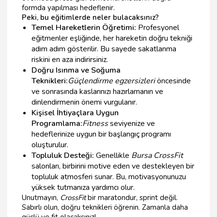
formda yapılması hedeflenir.
Peki, bu eğitimlerde neler bulacaksınız?
Temel Hareketlerin Öğretimi:
Profesyonel
eğitmenler eşliğinde, her hareketin doğru tekniği
adım adım gösterilir. Bu sayede sakatlanma
riskini en aza indirirsiniz.
Doğru Isınma ve Soğuma
Teknikleri:
Güçlendirme egzersizleri
öncesinde
ve sonrasında kaslarınızı hazırlamanın ve
dinlendirmenin önemi vurgulanır.
Kişisel İhtiyaçlara Uygun
Programlama:
Fitness
seviyenize ve
hedeflerinize uygun bir başlangıç programı
oluşturulur.
Topluluk Desteği:
Genellikle
Bursa CrossFit
salonları, birbirini motive eden ve destekleyen bir
topluluk atmosferi sunar. Bu, motivasyonunuzu
yüksek tutmanıza yardımcı olur.
Unutmayın,
CrossFit
bir maratondur, sprint değil.
Sabırlı olun, doğru teknikleri öğrenin. Zamanla daha
güçlü ve fit olacaksınız!