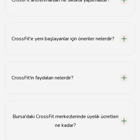
CrossFit antrenmanları genellikle haftada 3-5 gün
yapılması önerilmektedir.
CrossFit'e yeni başlayanlar için öneriler nelerdir?
Yeni başlayanlar, temel hareketleri öğrenmeli ve
antrenmanları yavaşça artırmalıdır.
CrossFit'in faydaları nelerdir?
CrossFit, güç, dayanıklılık, esneklik ve genel fitness
seviyesini artırır.
Bursa'daki CrossFit merkezlerinde üyelik ücretleri
ne kadar?