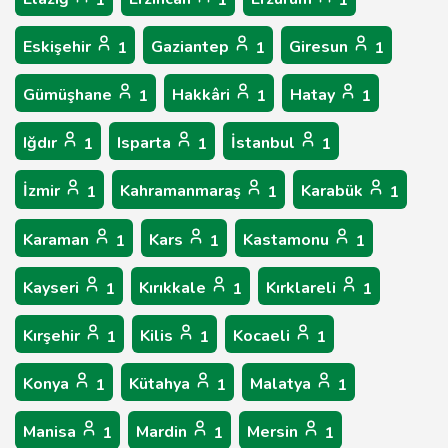
1
1
1
Eskişehir
Gaziantep
Giresun
1
1
1
Gümüşhane
Hakkâri
Hatay
1
1
1
Iğdır
Isparta
İstanbul
1
1
1
İzmir
Kahramanmaraş
Karabük
1
1
1
Karaman
Kars
Kastamonu
1
1
1
Kayseri
Kırıkkale
Kırklareli
1
1
1
Kırşehir
Kilis
Kocaeli
1
1
1
Konya
Kütahya
Malatya
1
1
1
Manisa
Mardin
Mersin
1
1
1