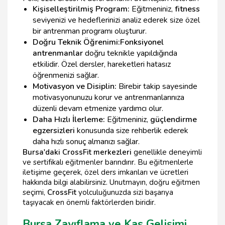
Kişiselleştirilmiş Program:
Eğitmeniniz,
fitness
seviyenizi ve hedeflerinizi analiz ederek size özel
bir antrenman programı oluşturur.
Doğru Teknik Öğrenimi:
Fonksiyonel
antrenmanlar
doğru teknikle yapıldığında
etkilidir. Özel dersler, hareketleri hatasız
öğrenmenizi sağlar.
Motivasyon ve Disiplin:
Birebir takip sayesinde
motivasyonunuzu korur ve antrenmanlarınıza
düzenli devam etmenize yardımcı olur.
Daha Hızlı İlerleme:
Eğitmeniniz,
güçlendirme
egzersizleri
konusunda size rehberlik ederek
daha hızlı sonuç almanızı sağlar.
Bursa'daki CrossFit merkezleri
genellikle deneyimli
ve sertifikalı eğitmenler barındırır. Bu eğitmenlerle
iletişime geçerek, özel ders imkanları ve ücretleri
hakkında bilgi alabilirsiniz. Unutmayın, doğru eğitmen
seçimi,
CrossFit
yolculuğunuzda sizi başarıya
taşıyacak en önemli faktörlerden biridir.
Bursa Zayıflama ve Kas Gelişimi