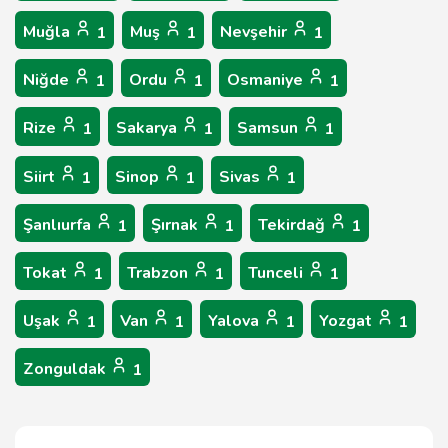
Muğla
Muş
Nevşehir
1
1
1
Niğde
Ordu
Osmaniye
1
1
1
Rize
Sakarya
Samsun
1
1
1
Siirt
Sinop
Sivas
1
1
1
Şanlıurfa
Şırnak
Tekirdağ
1
1
1
Tokat
Trabzon
Tunceli
1
1
1
Uşak
Van
Yalova
Yozgat
1
1
1
1
Zonguldak
1