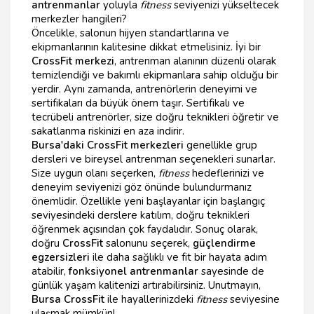
antrenmanlar
yoluyla
fitness
seviyenizi yükseltecek
merkezler hangileri?
Öncelikle, salonun hijyen standartlarına ve
ekipmanlarının kalitesine dikkat etmelisiniz. İyi bir
CrossFit merkezi
, antrenman alanının düzenli olarak
temizlendiği ve bakımlı ekipmanlara sahip olduğu bir
yerdir. Aynı zamanda, antrenörlerin deneyimi ve
sertifikaları da büyük önem taşır. Sertifikalı ve
tecrübeli antrenörler, size doğru teknikleri öğretir ve
sakatlanma riskinizi en aza indirir.
Bursa'daki CrossFit merkezleri
genellikle grup
dersleri ve bireysel antrenman seçenekleri sunarlar.
Size uygun olanı seçerken,
fitness
hedeflerinizi ve
deneyim seviyenizi göz önünde bulundurmanız
önemlidir. Özellikle yeni başlayanlar için başlangıç
seviyesindeki derslere katılım, doğru teknikleri
öğrenmek açısından çok faydalıdır. Sonuç olarak,
doğru
CrossFit
salonunu seçerek,
güçlendirme
egzersizleri
ile daha sağlıklı ve fit bir hayata adım
atabilir,
fonksiyonel antrenmanlar
sayesinde de
günlük yaşam kalitenizi artırabilirsiniz. Unutmayın,
Bursa CrossFit
ile hayallerinizdeki
fitness
seviyesine
ulaşmak mümkün!