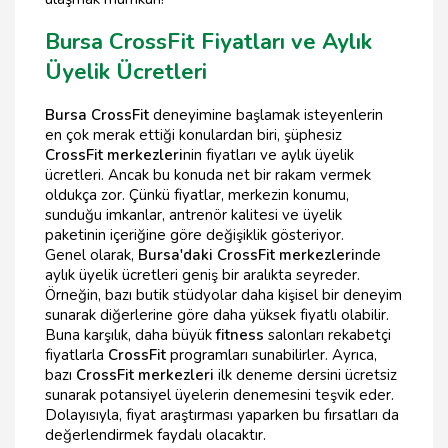
Bursa CrossFit Fiyatları ve Aylık
Üyelik Ücretleri
Bursa CrossFit
deneyimine başlamak isteyenlerin
en çok merak ettiği konulardan biri, şüphesiz
CrossFit merkezleri
nin fiyatları ve aylık üyelik
ücretleri. Ancak bu konuda net bir rakam vermek
oldukça zor. Çünkü fiyatlar, merkezin konumu,
sunduğu imkanlar, antrenör kalitesi ve üyelik
paketinin içeriğine göre değişiklik gösteriyor.
Genel olarak,
Bursa'daki CrossFit merkezleri
nde
aylık üyelik ücretleri geniş bir aralıkta seyreder.
Örneğin, bazı butik stüdyolar daha kişisel bir deneyim
sunarak diğerlerine göre daha yüksek fiyatlı olabilir.
Buna karşılık, daha büyük
fitness
salonları rekabetçi
fiyatlarla
CrossFit
programları sunabilirler. Ayrıca,
bazı
CrossFit merkezleri
ilk deneme dersini ücretsiz
sunarak potansiyel üyelerin denemesini teşvik eder.
Dolayısıyla, fiyat araştırması yaparken bu fırsatları da
değerlendirmek faydalı olacaktır.