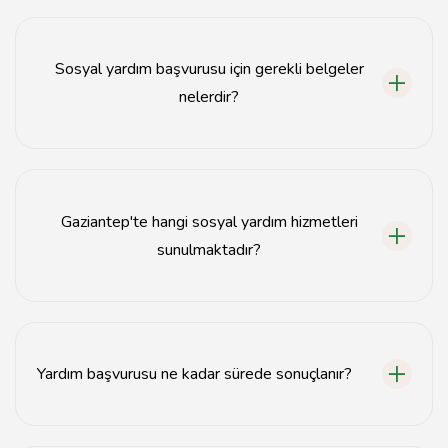
Gaziantep belediyesi yardım başvurusu, belediyenin
resmi web sitesi üzerinden veya ilgili sosyal hizmet
birimlerine şahsen başvurarak yapılabilir.
Sosyal yardım başvurusu için gerekli belgeler
nelerdir?
Sosyal yardım başvurusu için genellikle kimlik
fotokopisi, gelir belgesi ve ikametgah belgesi
gereklidir.
Gaziantep'te hangi sosyal yardım hizmetleri
sunulmaktadır?
Gaziantep'te gıda yardımı, barınma yardımı, eğitim
yardımı ve sağlık hizmetleri gibi çeşitli sosyal yardım
hizmetleri sunulmaktadır.
Yardım başvurusu ne kadar sürede sonuçlanır?
Yardım başvurusu genellikle 15 iş günü içinde