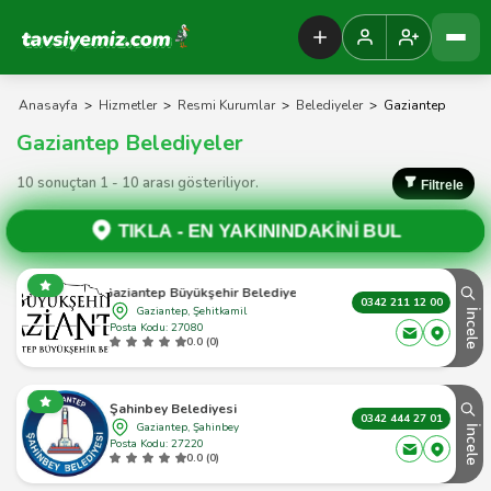
Tavsiyemiz Anasayfa
Anasayfa
>
Hizmetler
>
Resmi Kurumlar
>
Belediyeler
>
Gaziantep
Gaziantep Belediyeler
10 sonuçtan 1 - 10 arası gösteriliyor.
Filtrele
TIKLA -
EN YAKININDAKİNİ BUL
Gaziantep Büyükşehir Belediyesi
0342 211 12 00
Gaziantep, Şehitkamil
İncele
Posta Kodu: 27080
0.0 (0)
Şahinbey Belediyesi
0342 444 27 01
Gaziantep, Şahinbey
İncele
Posta Kodu: 27220
0.0 (0)