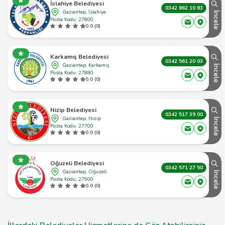
İslahiye Belediyesi
0342 862 10 83
Gaziantep, İslahiye
İncele
Posta Kodu: 27800
0.0 (0)
Karkamış Belediyesi
0342 561 20 03
Gaziantep, Karkamış
İncele
Posta Kodu: 27880
0.0 (0)
Nizip Belediyesi
0342 517 39 00
Gaziantep, Nizip
İncele
Posta Kodu: 27700
0.0 (0)
Oğuzeli Belediyesi
0342 571 27 50
Gaziantep, Oğuzeli
İncele
Posta Kodu: 27900
0.0 (0)