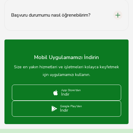
sonuçlanmaktadır, ancak bu süre başvuru yoğunluğuna
göre değişebilir.
Başvuru durumumu nasıl öğrenebilirim?
Başvuru durumunuzu, belediyenin sosyal hizmet
birimiyle iletişime geçerek veya resmi web sitesinden
kontrol ederek öğrenebilirsiniz.
Mobil Uygulamamızı İndirin
Size en yakın hizmetleri ve işletmeleri kolayca keşfetmek
için uygulamamızı kullanın.
App Store'dan
İndir
Google Play'den
İndir