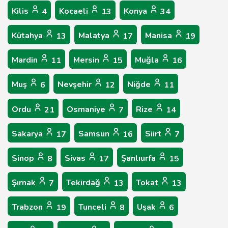
Kilis
Kocaeli
Konya
4
13
34
Kütahya
Malatya
Manisa
13
17
19
Mardin
Mersin
Muğla
11
15
16
Muş
Nevşehir
Niğde
6
12
11
Ordu
Osmaniye
Rize
21
7
14
Sakarya
Samsun
Siirt
17
16
7
Sinop
Sivas
Şanlıurfa
8
17
15
Şırnak
Tekirdağ
Tokat
7
13
13
Trabzon
Tunceli
Uşak
19
8
6