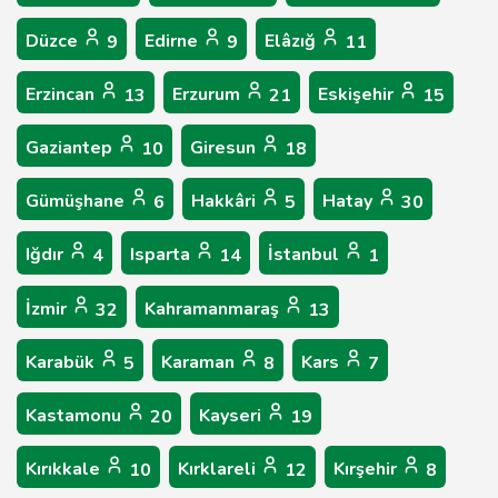
Düzce
Edirne
Elâzığ
9
9
11
Erzincan
Erzurum
Eskişehir
13
21
15
Gaziantep
Giresun
10
18
Gümüşhane
Hakkâri
Hatay
6
5
30
Iğdır
Isparta
İstanbul
4
14
1
İzmir
Kahramanmaraş
32
13
Karabük
Karaman
Kars
5
8
7
Kastamonu
Kayseri
20
19
Kırıkkale
Kırklareli
Kırşehir
10
12
8