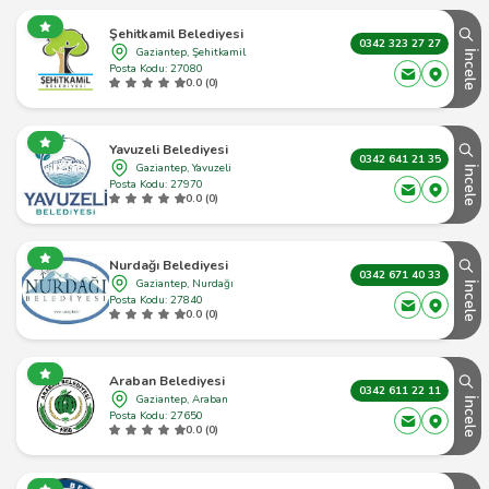
Şehitkamil Belediyesi
0342 323 27 27
Gaziantep, Şehitkamil
İncele
Posta Kodu: 27080
0.0 (0)
Yavuzeli Belediyesi
0342 641 21 35
Gaziantep, Yavuzeli
İncele
Posta Kodu: 27970
0.0 (0)
Nurdağı Belediyesi
0342 671 40 33
Gaziantep, Nurdağı
İncele
Posta Kodu: 27840
0.0 (0)
Araban Belediyesi
0342 611 22 11
Gaziantep, Araban
İncele
Posta Kodu: 27650
0.0 (0)