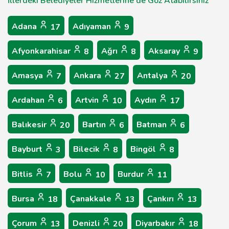
İllerdeki Belediyeler Hizmetlerine de Göz Atabilirsiniz
Adana
Adıyaman
17
9
Afyonkarahisar
Ağrı
Aksaray
8
8
9
Amasya
Ankara
Antalya
7
27
20
Ardahan
Artvin
Aydın
6
10
17
Balıkesir
Bartın
Batman
20
6
6
Bayburt
Bilecik
Bingöl
3
8
8
Bitlis
Bolu
Burdur
7
10
11
Bursa
Çanakkale
Çankırı
18
13
13
Çorum
Denizli
Diyarbakır
13
20
18